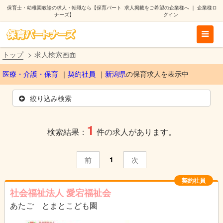
保育士・幼稚園教諭の求人・転職なら【保育パート
求人掲載をご希望の企業様へ
｜
企業様ロ
ナーズ】
グイン
トップ
求人検索画面
医療・介護・保育
契約社員
新潟県
の保育求人を表示中
絞り込み検索
1
検索結果：
件の求人があります。
1
前
次
契約社員
社会福祉法人 愛宕福祉会
あたご とまとこども園