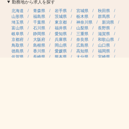
勤務地から求人を探す
北海道
青森県
岩手県
宮城県
秋田県
山形県
福島県
茨城県
栃木県
群馬県
埼玉県
千葉県
東京都
神奈川県
新潟県
富山県
石川県
福井県
山梨県
長野県
岐阜県
静岡県
愛知県
三重県
滋賀県
京都府
大阪府
兵庫県
奈良県
和歌山県
鳥取県
島根県
岡山県
広島県
山口県
徳島県
香川県
愛媛県
高知県
福岡県
佐賀県
長崎県
熊本県
大分県
宮崎県
鹿児島県
沖縄県
職種カテゴリから求人を探す
事務・管理
医療・介護・保育
雇用形態から求人を探す
正社員
契約社員
パート・アルバイト
派遣
紹介予定派遣
月給・単価から求人を探す
20万円～
30万円～
40万円～
50万円～
60万円～
70万円～
80万円～
時給案件