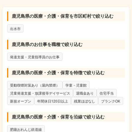
・送迎や担当者会議では、保護者様や保育園・幼稚園・学校の先
生方との情報共有を図りながら、その子供の今の様子を受け止
鹿児島県の医療・介護・保育を市区町村で絞り込む
め、今後の支援についての課題を見つけていきます。
出水市
・まずは施設での支援を体験していただき、それぞれの支援の目
的や落とし込む内容を理解し、少しずつ対応していただきなが
ら、個別での支援やグループでの支援の補助から対応をお願いし
鹿児島県のお仕事を職種で絞り込む
ます。
発達支援・児童指導員のお仕事
鹿児島県の医療・介護・保育を特徴で絞り込む
受動喫煙対策あり（屋内禁煙）
学童・児童館
児童発達支援・放課後等デイサービス
退職金あり
住宅手当
新規オープン
年間休日120日以上
残業ほぼなし
ブランクOK
鹿児島県の医療・介護・保育を沿線で絞り込む
肥薩おれんじ鉄道線