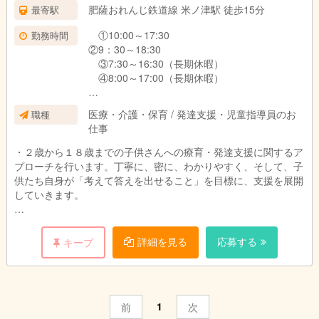
肥薩おれんじ鉄道線 米ノ津駅 徒歩15分
最寄駅
①10:00～17:30
勤務時間
②9：30～18:30
③7:30～16:30（長期休暇）
④8:00～17:00（長期休暇）
障害福祉サービス提供時間は、
医療・介護・保育 / 発達支援・児童指導員のお
職種
10:00～17:30となります。
仕事
・２歳から１８歳までの子供さんへの療育・発達支援に関するア
プローチを行います。丁寧に、密に、わかりやすく、そして、子
供たち自身が「考えて答えを出せること」を目標に、支援を展開
していきます。
・運動課題や手指課題、言語課題や社会科学習を通じて、個々人
の力の底上げを図り、自信を持って自分の世界以外の環境にもか
詳細を見る
応募する
キープ
かわることができるように、さまざまな角度や方法を使い、自立
へ向けた支援を行っていきます。
（作業療法、言語療法、音楽療法、プレイセラピー、課外活
動、冒険の時間、自立支援課題、制作活動、「自分の」時間の活
1
前
次
用方法を知る課題）