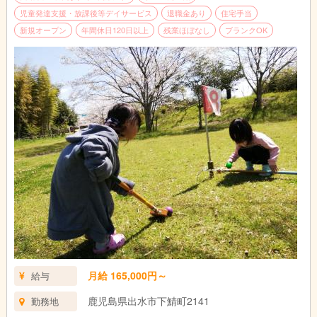
児童発達支援・放課後等デイサービス
退職金あり
住宅手当
新規オープン
年間休日120日以上
残業ほぼなし
ブランクOK
月給 165,000円～
給与
鹿児島県出水市下鯖町2141
勤務地