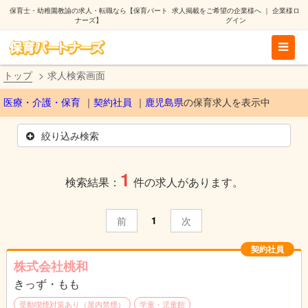
保育士・幼稚園教諭の求人・転職なら【保育パート
求人掲載をご希望の企業様へ
｜
企業様ロ
ナーズ】
グイン
トップ
求人検索画面
医療・介護・保育
契約社員
鹿児島県
の保育求人を表示中
絞り込み検索
1
検索結果：
件の求人があります。
1
前
次
契約社員
株式会社桃和
きっず・もも
受動喫煙対策あり（屋内禁煙）
学童・児童館