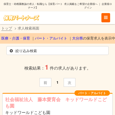
保育士・幼稚園教諭の求人・転職なら【保育パート
求人掲載をご希望の企業様へ
｜
企業様ロ
ナーズ】
グイン
トップ
求人検索画面
医療・介護・保育
パート・アルバイト
大分県
の保育求人を表示
絞り込み検索
1
検索結果：
件の求人があります。
1
前
次
パート・アルバイト
社会福祉法人 藤本愛育会 キッドワールドこど
も園
キッドワールドこども園