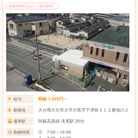
受動喫煙対策あり（屋内禁煙）
時給 1,035円～
給与
大分県大分市大字片島字下津留４１２番地の２
勤務地
阿蘇高原線 滝尾駅 25分
最寄駅
① 7:00～16:00
勤務時間