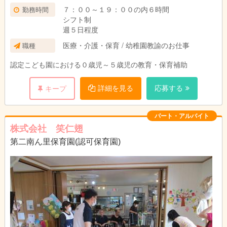
７：００～１９：００の内６時間
勤務時間
シフト制
週５日程度
医療・介護・保育 / 幼稚園教諭のお仕事
職種
認定こども園における０歳児～５歳児の教育・保育補助
詳細を見る
応募する
キープ
パート・アルバイト
株式会社 笑仁翅
第二南ん里保育園(認可保育園)