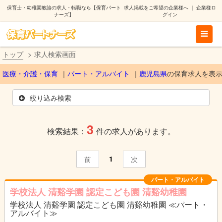
保育士・幼稚園教諭の求人・転職なら【保育パート
求人掲載をご希望の企業様へ
｜
企業様ロ
ナーズ】
グイン
トップ
求人検索画面
医療・介護・保育
パート・アルバイト
鹿児島県
の保育求人を表
絞り込み検索
3
検索結果：
件の求人があります。
1
前
次
パート・アルバイト
学校法人 清谿学園 認定こども園 清谿幼稚園
学校法人 清谿学園 認定こども園 清谿幼稚園 ≪パート・
アルバイト≫