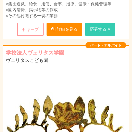
○集団遊戯、給食、用便、食事、指導、健康・保健管理等
休憩時間60分
○園内清掃、掲示物等の作成
○その他付随する一切の業務
就業時間は１～３の交替制です。
勤務時間は相談に応じます。
詳細を見る
応募する
キープ
就業時間については週３日から１日４時間など
の短時間勤務も可。
まずはご応募いただき、ご希望をお聞かせくだ
パート・アルバイト
さい。
学校法人ヴェリタス学園
ヴェリタスこども園