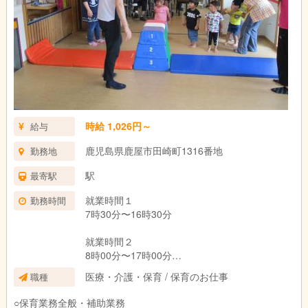
時給 1,026円～
給与
鹿児島県鹿屋市田崎町1316番地
勤務地
駅
最寄駅
就業時間１
勤務時間
7時30分〜16時30分
就業時間２
8時00分〜17時00分
医療・介護・保育 / 保育のお仕事
職種
就業時間３
8時30分〜17時30分
○保育業務全般・補助業務