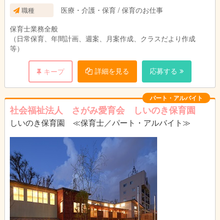
医療・介護・保育 / 保育のお仕事
職種
保育士業務全般
（日常保育、年間計画、週案、月案作成、クラスだより作成
等）
詳細を見る
応募する
キープ
パート・アルバイト
社会福祉法人 さがみ愛育会 しいのき保育園
しいのき保育園 ≪保育士／パート・アルバイト≫