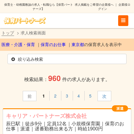
保育士・幼稚園教諭の求人・転職なら【保育パート
求人掲載をご希望の企業様へ
｜
企業様ロ
ナーズ】
グイン
トップ
求人検索画面
医療・介護・保育
保育のお仕事
東京都
の保育求人を表示中
絞り込み検索
960
検索結果：
件の求人があります。
1
2
3
4
5
前
次
派遣
キャリア・パートナーズ株式会社
辰巳駅｜徒歩9分｜定員12名｜小規模保育園｜保育のお
仕事｜派遣｜遅番勤務出来る方｜時給1900円