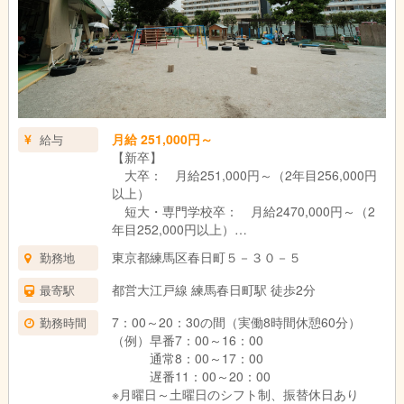
月給 251,000円～
給与
【新卒】
大卒： 月給251,000円～（2年目256,000円
以上）
短大・専門学校卒： 月給2470,000円～（2
年目252,000円以上）
【中途】
東京都練馬区春日町５－３０－５
勤務地
保育士業務の経験年数によって、規程より算
出します
都営大江戸線 練馬春日町駅 徒歩2分
最寄駅
★年間賞与6か月分
7：00～20：30の間（実働8時間休憩60分）
勤務時間
★宿舎借り上げ82,000円
（例）早番7：00～16：00
★奨学生応援手当5,000円/月
通常8：00～17：00
遅番11：00～20：00
※月曜日～土曜日のシフト制、振替休日あり