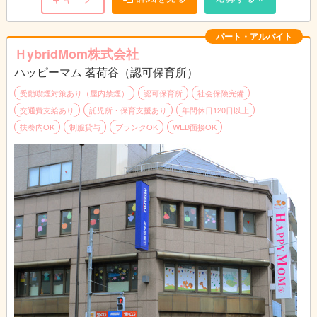
パート・アルバイト
ＨybridMom株式会社
ハッピーマム 茗荷谷（認可保育所）
受動喫煙対策あり（屋内禁煙）
認可保育所
社会保険完備
交通費支給あり
託児所・保育支援あり
年間休日120日以上
扶養内OK
制服貸与
ブランクOK
WEB面接OK