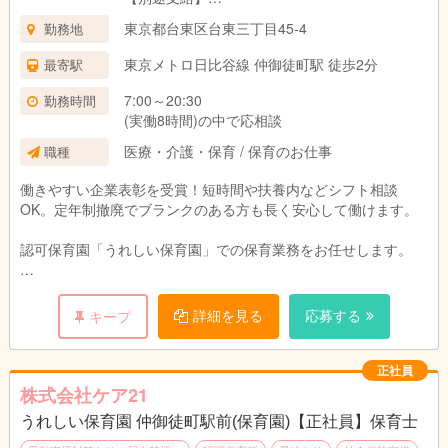
朝夕手当 300円/回
に環境を整え保育を行います。
東京都台東区台東三丁目45-4
勤務地
(7：00～9：00/18：30～20：30の時間帯に勤務
した回数に応じ支給)
【具体的仕事内容】
東京メトロ日比谷線 仲御徒町駅 徒歩2分
最寄駅
●乳幼児への保育業務全般
試用期間：3ヶ月(同条件)
●連絡帳記入
7:00～20:30
勤務時間
●カリキュラム作成
(実働8時間)の中で応相談
●保護者対応
医療・介護・保育 / 保育のお仕事
職種
●行事の立案 等
働きやすい企業表彰を受賞！短時間や扶養内などシフト相談
OK。定年制撤廃でブランクのある方も長く安心して働けます。
認可保育園「うれしい保育園」での保育業務をお任せします。
子どもたちの遊びや食事のサポート、見守りなどが中心です。
詳細を見る
応募する
キープ
残業や持ち帰り仕事はなく、
先輩スタッフが丁寧にフォローするため、
未経験の方や久しぶりの職場復帰となる方も安心。
正社員
株式会社ケア21
ライフスタイルに合わせた働き方が可能です。
うれしい保育園 仲御徒町駅前(保育園)【正社員】保育士