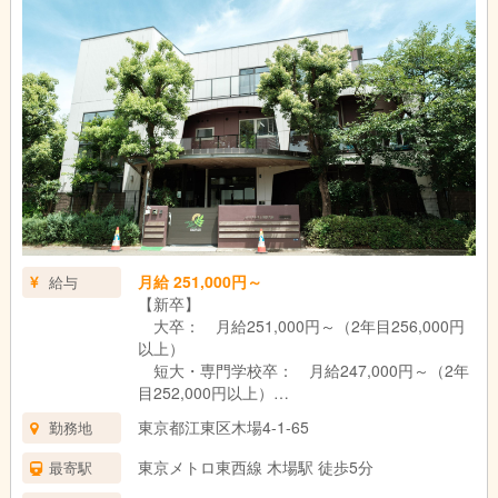
月給 251,000円～
給与
【新卒】
大卒： 月給251,000円～（2年目256,000円
以上）
短大・専門学校卒： 月給247,000円～（2年
目252,000円以上）
東京都江東区木場4-1-65
勤務地
【中途】
保育士業務の経験年数によって、規程より算
東京メトロ東西線 木場駅 徒歩5分
最寄駅
出します