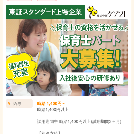
③お子様一人ひとりを見つめ、大切にします
ピノキオは少人数制。
ひとりひとりの個性や性格や状態をしっかり把握した上で、心を
込めたケアを行います。
④お母さまお父さまとともに進みます
保育の主役はやっぱりお母さんお父さん。
ピノキオはお子さまについての悩みや迷いをお持ちのお母さんお
父さんと共に考え、一緒に進んでいきます。
⑤学びを育てます
勉強も「のびやか保育」のひとつです。
つめこみ式の勉強ではなく、勉強したくなる気持ちを育てる勉
強。
お子さまの成長に合わせてカリキュラムを用意しています。
時給 1,400円～
給与
お子様一人ひとりを個性ある存在と考え、大切にします。
時給1,400円以上
そのためには各ご家庭のお母様お父様からお子様についてのお話
しを伺い、家庭と保育園２４時間の育ちを考えます。
試用期間中 時給1,400円以上(試用期間3ヶ月)
その中で保育者はお子様一人ひとりが保育園の中で“のびやか”に
過ごすことができるよう創意工夫を凝らし（クリエイティブ）
【別途支給】
て、興味・関心があるものにどんどんチャレンジしていけるよう