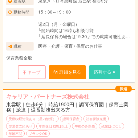
東京メトロ有楽町線 辰巳駅 徒歩9分
最寄駅
15：30～19：00
勤務時間
週2日（月・金曜日）
└開始時間は16時も相談可能
└延長保育の場合は19:30までの就業可能性あり
（応相談）
医療・介護・保育 / 保育のお仕事
職種
保育業務全般
詳細を見る
応募する
キープ
派遣
キャリア・パートナーズ株式会社
東雲駅｜徒歩6分｜時給1900円｜認可保育園｜保育士業
務｜派遣｜遅番勤務出来る方
受動喫煙対策あり（屋内禁煙）
認可保育所
社会保険完備
交通費支給あり
年間休日120日以上
午後のみ勤務
残業ほぼなし
年齢不問
ブランクOK