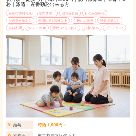
務｜派遣｜遅番勤務出来る方
受動喫煙対策あり（屋内禁煙）
認可保育所
社会保険完備
交通費支給あり
年間休日120日以上
午後のみ勤務
残業ほぼなし
年齢不問
WワークOK
駅近（5分以内）
扶養内OK
ブランクOK
時給 1,900円～
給与
東京都渋谷区代々木
勤務地