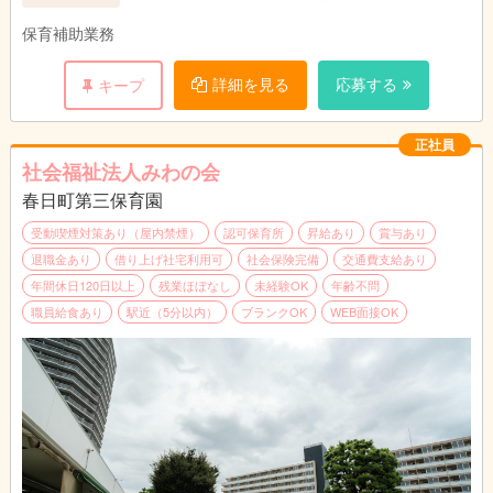
保育補助業務
詳細を見る
応募する
キープ
正社員
社会福祉法人みわの会
春日町第三保育園
受動喫煙対策あり（屋内禁煙）
認可保育所
昇給あり
賞与あり
退職金あり
借り上げ社宅利用可
社会保険完備
交通費支給あり
年間休日120日以上
残業ほぼなし
未経験OK
年齢不問
職員給食あり
駅近（5分以内）
ブランクOK
WEB面接OK