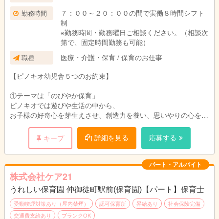
７：００～２０：００の間で実働８時間シフト
勤務時間
制
※勤務時間・勤務曜日ご相談ください。（相談次
第で、固定時間勤務も可能）
医療・介護・保育 / 保育のお仕事
職種
【ピノキオ幼児舎５つのお約束】
①テーマは「のびやか保育」
ピノキオでは遊びや生活の中から、
お子様の好奇心を芽生えさせ、創造力を養い、思いやりの心を育
てます。
形にこだわらず子どもたちの自主性を伸ばす「のびやか保育」が
詳細を見る
応募する
キープ
テーマです。
②保育はクリエイティブだと考えています
パート・アルバイト
ピノキオはお子さまをただお預かりするだけのルームではありま
株式会社ケア21
せん。
うれしい保育園 仲御徒町駅前(保育園)【パート】保育士
お預かりしている時間は貴重な成長のための時間と考え、
創意工夫を凝らした保育を行います。
受動喫煙対策あり（屋内禁煙）
認可保育所
昇給あり
社会保険完備
交通費支給あり
ブランクOK