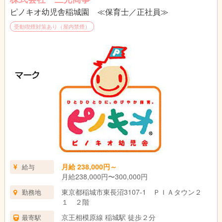
ピノキオ幼児舎稲城園 ≪保育士／正社員≫
受動喫煙対策あり（屋内禁煙）
月給 238,000円～
給与
月給238,000円〜300,000円
東京都稲城市東長沼3107-1 ＰＩＡタウン２
勤務地
１ ２階
京王相模原線 稲城駅 徒歩２分
最寄駅