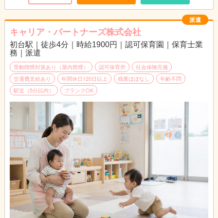
派遣
キャリア・パートナーズ株式会社
初台駅｜徒歩4分｜時給1900円｜認可保育園｜保育士業
務｜派遣
受動喫煙対策あり（屋内禁煙）
認可保育所
社会保険完備
交通費支給あり
年間休日120日以上
残業ほぼなし
年齢不問
駅近（5分以内）
ブランクOK