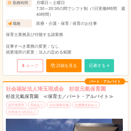
月曜日～土曜日
勤務時間
★家賃借上助成金：月82,000円まで
7:30～20:30の間でシフト制（1日実働8時間 週
★奨学生応援手当：月5,000円支給
40時間）
医療・介護・保育 / 保育のお仕事
職種
保育士業務及び付随する諸業務
従事すべき業務の変更：なし
就業場所の変更：法人の定める範囲
詳細を見る
応募する
キープ
パート・アルバイト
社会福祉法人埼玉現成会 杉並元氣保育園
杉並元氣保育園 ≪保育士／パート・アルバイト≫
認可保育所
昇給あり
社会保険完備
交通費支給あり
年間休日120日以上