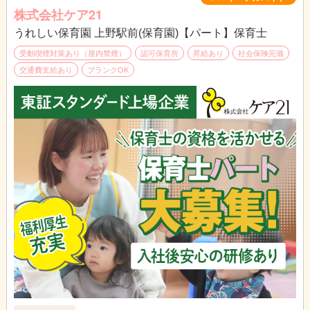
未経験やブランクがある方も
株式会社ケア21
丁寧な研修とフォロー体制で安心してスタートできます。
うれしい保育園 上野駅前(保育園)【パート】保育士
受動喫煙対策あり（屋内禁煙）
認可保育所
昇給あり
社会保険完備
交通費支給あり
ブランクOK