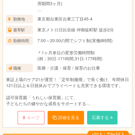
用期間3ヶ月)
■基本給 173,000円
東京都台東区台東三丁目45-4
勤務地
・資格手当(保育士) 11,000円
・経験給 40,000円～56,500円（社内経験給含
東京メトロ日比谷線 仲御徒町駅 徒歩2分
最寄駅
む）
・業態手当 40,000円
7:00～20:00の間でシフト制(実働8時間)
勤務時間
・時間外特別調整手当 25,000円
（固定残業代13時間分として ※超過分は別途支
＊1ヶ月単位の変形労働時間制
給）
(例：30日-171時間,31日-177時間)
医療・介護・保育 / 保育のお仕事
職種
試用期間：3ヶ月(同条件)
東証上場のケア21が運営！「定年制撤廃」で長く働け、年間休日
121日以上＆日祝休みでプライベートも充実できる環境です。
認可保育園「うれしい保育園」にて、
子どもたちの健やかな成長をサポートする
保育業務全般をお任せします。
詳細を見る
応募する
キープ
遊びの指導、食事・お昼寝の補助、保護者対応など。
持ち帰り残業や負担を減らす取り組みを行っており、
パート・アルバイト