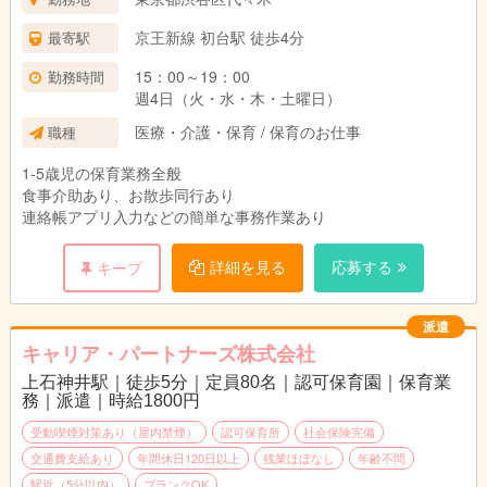
京王新線 初台駅 徒歩4分
最寄駅
15：00～19：00
勤務時間
週4日（火・水・木・土曜日）
医療・介護・保育 / 保育のお仕事
職種
1-5歳児の保育業務全般
食事介助あり、お散歩同行あり
連絡帳アプリ入力などの簡単な事務作業あり
詳細を見る
応募する
キープ
派遣
キャリア・パートナーズ株式会社
上石神井駅｜徒歩5分｜定員80名｜認可保育園｜保育業
務｜派遣｜時給1800円
受動喫煙対策あり（屋内禁煙）
認可保育所
社会保険完備
交通費支給あり
年間休日120日以上
残業ほぼなし
年齢不問
駅近（5分以内）
ブランクOK