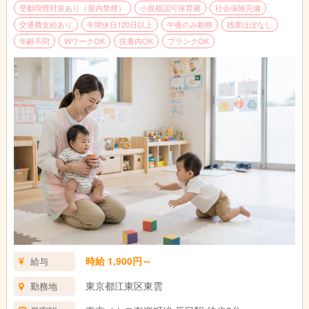
受動喫煙対策あり（屋内禁煙）
小規模認可保育園
社会保険完備
交通費支給あり
年間休日120日以上
午後のみ勤務
残業ほぼなし
年齢不問
WワークOK
扶養内OK
ブランクOK
時給 1,900円～
給与
東京都江東区東雲
勤務地