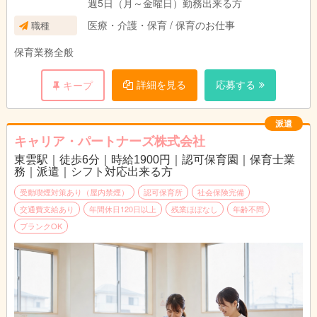
週5日（月～金曜日）勤務出来る方
医療・介護・保育 / 保育のお仕事
職種
保育業務全般
詳細を見る
応募する
キープ
派遣
キャリア・パートナーズ株式会社
東雲駅｜徒歩6分｜時給1900円｜認可保育園｜保育士業
務｜派遣｜シフト対応出来る方
受動喫煙対策あり（屋内禁煙）
認可保育所
社会保険完備
交通費支給あり
年間休日120日以上
残業ほぼなし
年齢不問
ブランクOK