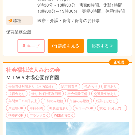
9時30分～18時30分 実働8時間、休憩1時間
10時30分～19時30分 実働8時間、休憩1時間
医療・介護・保育 / 保育のお仕事
職種
保育業務全般
詳細を見る
応募する
キープ
正社員
社会福祉法人みわの会
ＭＩＷＡ木場公園保育園
受動喫煙対策あり（屋内禁煙）
認可保育所
昇給あり
賞与あり
退職金あり
借り上げ社宅利用可
社会保険完備
交通費支給あり
年間休日120日以上
午前のみ勤務
午後のみ勤務
残業ほぼなし
未経験OK
年齢不問
職員給食あり
WワークOK
駅近（5分以内）
扶養内OK
ブランクOK
WEB面接OK