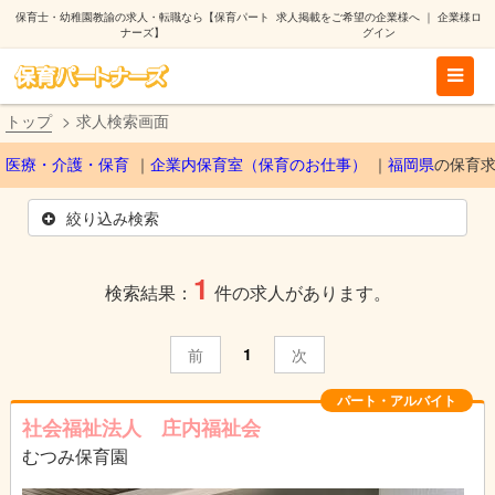
保育士・幼稚園教諭の求人・転職なら【保育パート
求人掲載をご希望の企業様へ
｜
企業様ロ
ナーズ】
グイン
トップ
求人検索画面
医療・介護・保育
企業内保育室（保育のお仕事）
福岡県
の保育
絞り込み検索
1
検索結果：
件の求人があります。
1
前
次
パート・アルバイト
社会福祉法人 庄内福祉会
むつみ保育園