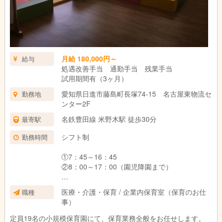
月給 180,000円～
給与
処遇改善手当 通勤手当 残業手当
試用期間有（3ヶ月）
愛知県日進市藤島町長塚74-15 名古屋東物流セ
勤務地
ンター2F
名鉄豊田線 米野木駅 徒歩30分
最寄駅
シフト制
勤務時間
①7：45～16：45
②8：00～17：00（園児降園まで）
休日：日曜・任意の日（週休二日制）
医療・介護・保育 / 企業内保育室（保育のお仕
職種
Ｒ６年４月より年間休日124日以上
事）
定員19名の小規模保育園にて、保育業務全般をお任せします。