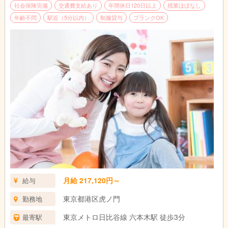
社会保険完備
交通費支給あり
年間休日120日以上
残業ほぼなし
年齢不問
駅近（5分以内）
制服貸与
ブランクOK
月給 217,120円～
給与
東京都港区虎ノ門
勤務地
東京メトロ日比谷線 六本木駅 徒歩3分
最寄駅