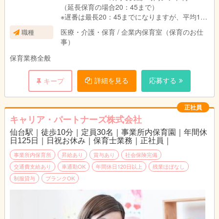
（延長保育の場合20：45まで）
※遅番は最長20：45までになりますが、平均18
時～19時台が多い状況です。
医療・介護・保育 / 企業内保育室（保育のお仕
職種
事）
保育業務全般
詳細を見る
応募する
キープ
正社員
キャリア・パートナーズ株式会社
仙台駅｜徒歩10分｜定員30名｜事業所内保育園｜年間休
日125日｜日祝お休み｜保育士業務｜正社員｜
事業所内保育所
昇給あり
賞与あり
社会保険完備
交通費支給あり
車通勤OK
年間休日120日以上
残業ほぼなし
制服貸与
ブランクOK