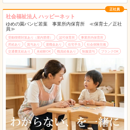
正社員
社会福祉法人 ハッピーネット
ゆめの園バンビ若葉 事業所内保育所 ≪保育士／正社
員≫
受動喫煙対策あり（屋内禁煙）
認可保育所
事業所内保育所
昇給あり
賞与あり
退職金あり
住宅手当
社会保険完備
交通費支給あり
未経験OK
職員給食あり
制服貸与
ブランクOK