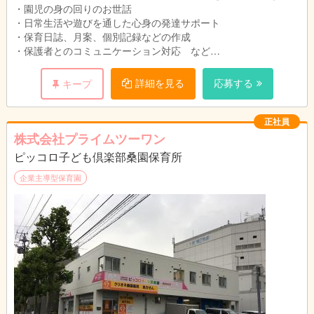
・園児の身の回りのお世話
・日常生活や遊びを通した心身の発達サポート
・保育日誌、月案、個別記録などの作成
・保護者とのコミュニケーション対応 など
少人数の為、子ども達一人ひとりに寄り添った保育をしていま
詳細を見る
応募する
キープ
す。
正社員
株式会社プライムツーワン
ピッコロ子ども倶楽部桑園保育所
企業主導型保育園