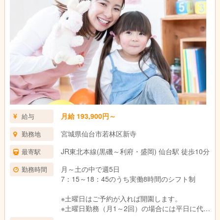
月給 193,900円～
給与
宮城県仙台市若林区新寺
勤務地
JR東北本線(黒磯～利府・盛岡) 仙台駅 徒歩10分
最寄駅
月～土の中で週5日
勤務時間
7：15～18：45のうち実働8時間のシフト制
※土曜日はご予約が入れば開園します。
※土曜日勤務（月1～2回）の場合には平日に代休
を取得いただきます。