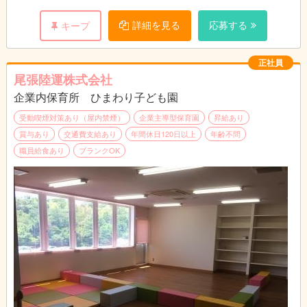
・基本的生活習慣を身につけさせる
・食事や排せつの介助
詳細を見る
応募する
キープ
・お子様の学び、成長を支援する
・保護者支援・育児のアドバイス
・カリキュラムの作成
正社員
・行事計画及び実施
尾張陸運株式会社
企業内保育所 ひまわり子ども園
受動喫煙対策あり（屋内禁煙）
企業主導型保育園
昇給あり
賞与あり
交通費支給あり
年間休日120日以上
年齢不問
職員給食あり
ブランクOK