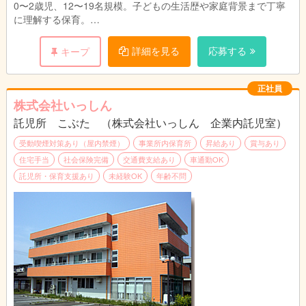
■特定職員手当（分野別リーダー等）8,000円
0〜2歳児、12〜19名規模。子どもの生活歴や家庭背景まで丁寧
■地域手当 17,000円
に理解する保育。
■通勤手当 上限40,000円
2. “個人技”ではなく“チーム合意”の保育
詳細を見る
応募する
キープ
担任任せ・経験任せにせず、会議や1on1ミーティングで保育方
針を確認する。
正社員
3. 新人・若手でも質問しやすい文化
株式会社いっしん
「分からない」と言えることを評価する。素直に相談できる姿勢
託児所 こぶた （株式会社いっしん 企業内託児室）
を重視。
受動喫煙対策あり（屋内禁煙）
事業所内保育所
昇給あり
賞与あり
4. 保護者支援・多文化理解・地域交流まで学べる
住宅手当
社会保険完備
交通費支給あり
車通勤OK
単なる日々の保育だけでなく、保護者との対話、食育、地域交
託児所・保育支援あり
未経験OK
年齢不問
流、法人内の福祉連携も経験できる。（介護と障がい福祉の施設
に併設されています）
5.都内では珍しい広い敷地でのびのび保育
園庭・グラウンド・屋内ホールを備え、低月齢児でも安全に戸外
活動ができる環境。
6.行事を通して子どもの成長を実感できる
クリスマス会や運動会など、季節の行事を大切にしながら成長を
見守る保育。