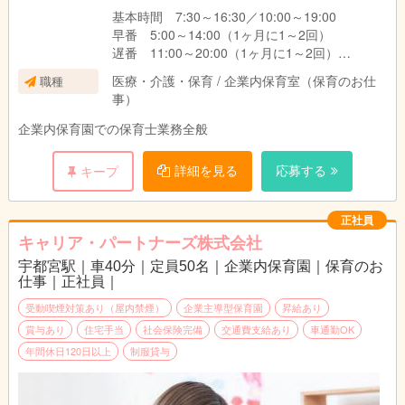
基本時間 7:30～16:30／10:00～19:00
早番 5:00～14:00（1ヶ月に1～2回）
遅番 11:00～20:00（1ヶ月に1～2回）
夜間 16:30～25:30（2ヶ月に1～2回）
医療・介護・保育 / 企業内保育室（保育のお仕
職種
夜勤 16:30～翌9:30（2ヶ月に1～2回）
事）
★夜間勤務
企業内保育園での保育士業務全般
・法定以上の割増賃金支給
・さらに夜間特別手当支給
詳細を見る
応募する
キープ
★早朝勤務
・法定以上の割増賃金支給
正社員
・さらに早朝特別手当支給
キャリア・パートナーズ株式会社
宇都宮駅｜車40分｜定員50名｜企業内保育園｜保育のお
仕事｜正社員｜
受動喫煙対策あり（屋内禁煙）
企業主導型保育園
昇給あり
賞与あり
住宅手当
社会保険完備
交通費支給あり
車通勤OK
年間休日120日以上
制服貸与