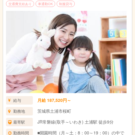
交通費支給あり
車通勤OK
制服貸与
月給 187,520円～
給与
茨城県土浦市桜町
勤務地
JR常磐線(取手～いわき) 土浦駅 徒歩9分
最寄駅
■開園時間（月～土：8：00～19：00）の中で
勤務時間