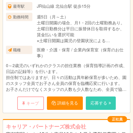
JR仙山線 北仙台駅 徒歩15分
最寄駅
週5日（月～土）
勤務時間
土曜日開園の場合、月1・2回の土曜勤務あり。
土曜日勤務分は平日に振替休日を取得するか、
賃金払いを選択可能
※土曜日開園は園児の登園状況による
医療・介護・保育 / 企業内保育室（保育のお仕
職種
7:15～19:45のうち実働8時間（シフト制）
事）
※業務の都合により変動の場合あり
0～2歳児のいずれかのクラスの担任業務（保育指導計画の作成、
日誌の記録等）を行います。
担任制ではありますが、日々の活動は異年齢保育が多いため、園
のスタッフ全員でお子さん全員の保育を臨機応変に行います。
お子さんだけでなくスタッフの人数も少人数なため、全員で協力
しながら園運営を行います。
障害児の保育や、地域の親子を支援する様々な活動をスタッフ同
詳細を見る
応募する
キープ
士で分担しながら取り組んでいます。例）保育園こども食堂、未
就園児の定期的な預かり保育等
正社員
キャリア・パートナーズ株式会社