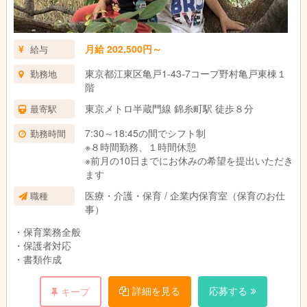
月給 202,500円～
給与
東京都江東区亀戸1-43-7コープ野村亀戸東棟１
勤務地
階
東京メトロ半蔵門線 錦糸町駅 徒歩８分
最寄駅
7:30～18:45の間でシフト制
勤務時間
※８時間勤務、１時間休憩
※前月の10日までにお休みの希望を提出いただき
ます
医療・介護・保育 / 企業内保育室（保育のお仕
職種
事）
・保育業務全般
・保護者対応
・書類作成
詳細を見る
応募する
キープ