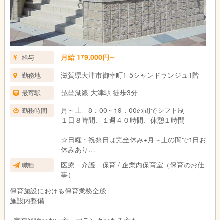
月給 179,000円～
給与
滋賀県大津市御幸町1‐5シャンドランジュ1階
勤務地
琵琶湖線 大津駅 徒歩3分
最寄駅
月～土 8：00～19：00の間でシフト制
勤務時間
１日８時間、１週４０時間、休憩１時間
☆日曜・祝祭日は完全休み+月～土の間で1日お
休みあり
☆シフトは本人希望を考慮し前月末までに決定
医療・介護・保育 / 企業内保育室（保育のお仕
職種
☆完全週休2日制・残業少 仕事も生活も充実！
事）
保育施設における保育業務全般
施設内整備