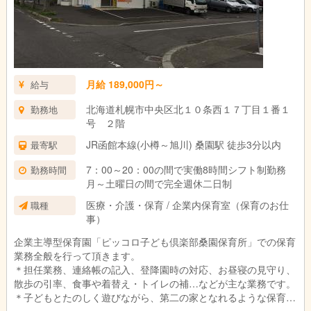
月給 189,000円～
給与
北海道札幌市中央区北１０条西１７丁目１番１
勤務地
号 ２階
JR函館本線(小樽～旭川) 桑園駅 徒歩3分以内
最寄駅
7：00～20：00の間で実働8時間シフト制勤務
勤務時間
月～土曜日の間で完全週休二日制
医療・介護・保育 / 企業内保育室（保育のお仕
職種
事）
企業主導型保育園「ピッコロ子ども倶楽部桑園保育所」での保育
業務全般を行って頂きます。
＊担任業務、連絡帳の記入、登降園時の対応、お昼寝の見守り、
散歩の引率、食事や着替え・トイレの補…などが主な業務です。
＊子どもとたのしく遊びながら、第二の家となれるような保育園
づくりをしていただきます。