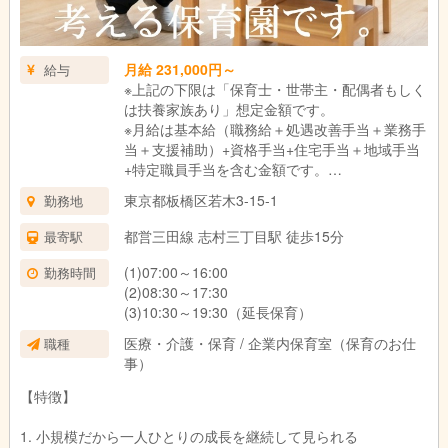
月給 231,000円～
給与
※上記の下限は「保育士・世帯主・配偶者もしく
は扶養家族あり」想定金額です。
※月給は基本給（職務給＋処遇改善手当＋業務手
当＋支援補助）+資格手当+住宅手当＋地域手当
+特定職員手当を含む金額です。
※上記月給に職責手当、通勤手当、時間外手当は
東京都板橋区若木3-15-1
勤務地
含まれておりません。
都営三田線 志村三丁目駅 徒歩15分
最寄駅
■賞与/年2回 計3.0ヶ月～3.2ヶ月(7月・12月）
※前年度実績
(1)07:00～16:00
勤務時間
■一時金支給
(2)08:30～17:30
・処遇改善金/特定処遇改善金：6月支給
(3)10:30～19:30（延長保育）
医療・介護・保育 / 企業内保育室（保育のお仕
職種
★各種手当★
事）
■資格手当 保育士20,000円
■職責手当 1,000～90,000円
【特徴】
■住宅手当 3,000円・10,000円（該当者）
■特定職員手当（副主任保育士等）16,000円
1. 小規模だから一人ひとりの成長を継続して見られる