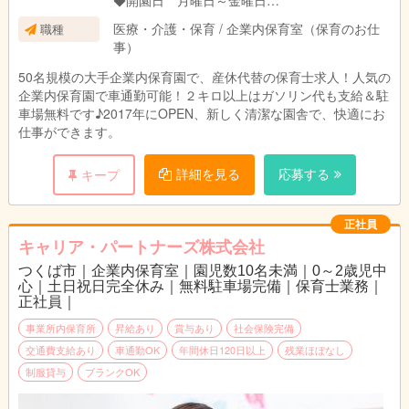
◆開園日 月曜日～金曜日
◆開園時間 7時～19時
医療・介護・保育 / 企業内保育室（保育のお仕
職種
◆休園日 土日 ※企業カレンダーに沿った開園
事）
の為祝日開園あり
◆早番・遅番について
50名規模の大手企業内保育園で、産休代替の保育士求人！人気の
早番は6:45～、遅番は～19：15まで、早番遅番
企業内保育園で車通勤可能！２キロ以上はガソリン代も支給＆駐
はそれぞれ週1回程度なのでワークライフバラン
車場無料です♪2017年にOPEN、新しく清潔な園舎で、快適にお
スがよく、プライベートも充実できます！
仕事ができます。
詳細を見る
応募する
キープ
正社員
キャリア・パートナーズ株式会社
つくば市｜企業内保育室｜園児数10名未満｜0～2歳児中
心｜土日祝日完全休み｜無料駐車場完備｜保育士業務｜
正社員｜
事業所内保育所
昇給あり
賞与あり
社会保険完備
交通費支給あり
車通勤OK
年間休日120日以上
残業ほぼなし
制服貸与
ブランクOK