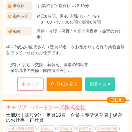
宇都宮線 宇都宮駅 バス15分
最寄駅
♦1日8時間、週40時間のシフト制♦
勤務時間
・8：00～19：00の間で実働8時間
医療・介護・保育 / 企業内保育室（保育のお仕
職種
事）
♦0～2歳児の園児さん（定員18名）をお預かりする保育業務全般
を行っていただくお仕事です。
・授乳やおむつ交換、着替え、食事の補助等
・保育環境の整備（園内清掃等）
・保護者対応（連絡帳の作成等）
・製作物等の作成
詳細を見る
応募する
キープ
正社員
キャリア・パートナーズ株式会社
土浦駅｜徒歩9分｜定員18名｜企業主導型保育園｜保育
のお仕事｜正社員｜
企業主導型保育園
昇給あり
賞与あり
住宅手当
社会保険完備