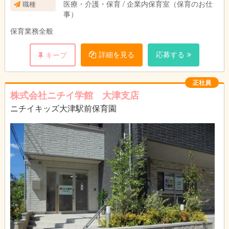
医療・介護・保育 / 企業内保育室（保育のお仕
職種
事）
保育業務全般
詳細を見る
応募する
キープ
正社員
株式会社ニチイ学館 大津支店
ニチイキッズ大津駅前保育園