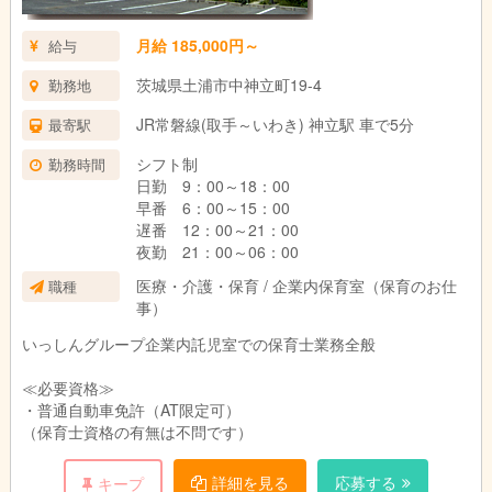
7.ICT導入で業務負担を軽減
月給 185,000円～
給与
CODMON等による登降園管理・連絡帳・計画作成・決済を一元
茨城県土浦市中神立町19-4
勤務地
化。持ち帰り仕事なし、残業は月平均約5時間。
JR常磐線(取手～いわき) 神立駅 車で5分
最寄駅
【主な仕事内容】
基本的な保育業務に加え、計画帳票（連絡帳、週案、月案など）
シフト制
勤務時間
の作成・記録。入園時および年２回の保護者面談。
日勤 9：00～18：00
担当行事の割り振りは他の保育士と分担しますが、特に高齢者介
早番 6：00～15：00
護などの他部署と連携していただき、子どもの生活の幅を拡げら
遅番 12：00～21：00
れるような企画検討をお願いすることもあります。
夜勤 21：00～06：00
医療・介護・保育 / 企業内保育室（保育のお仕
職種
事）
いっしんグループ企業内託児室での保育士業務全般
≪必要資格≫
・普通自動車免許（AT限定可）
（保育士資格の有無は不問です）
詳細を見る
応募する
キープ