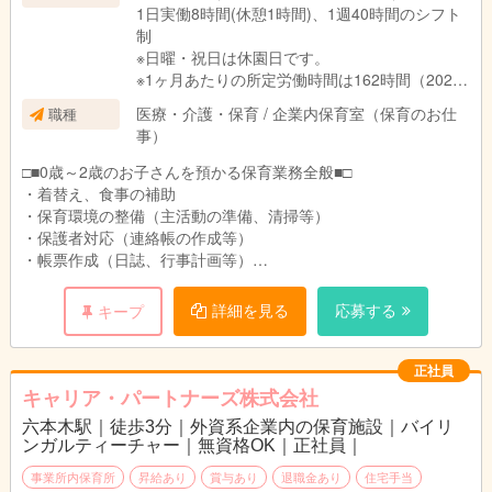
1日実働8時間(休憩1時間)、1週40時間のシフト
制
※日曜・祝日は休園日です。
※1ヶ月あたりの所定労働時間は162時間（2022
年実績）
医療・介護・保育 / 企業内保育室（保育のお仕
職種
事）
□■0歳～2歳のお子さんを預かる保育業務全般■□
・着替え、食事の補助
・保育環境の整備（主活動の準備、清掃等）
・保護者対応（連絡帳の作成等）
・帳票作成（日誌、行事計画等）
※持ち帰り仕事無し
※保育記録などはICTシステムを導入しており業務効率を図って
詳細を見る
応募する
キープ
います
正社員
キャリア・パートナーズ株式会社
六本木駅｜徒歩3分｜外資系企業内の保育施設｜バイリ
ンガルティーチャー｜無資格OK｜正社員｜
事業所内保育所
昇給あり
賞与あり
退職金あり
住宅手当