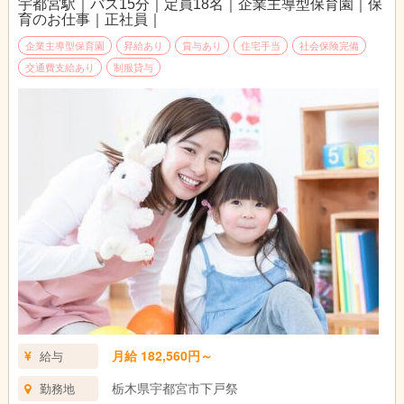
宇都宮駅｜バス15分｜定員18名｜企業主導型保育園｜保
育のお仕事｜正社員｜
企業主導型保育園
昇給あり
賞与あり
住宅手当
社会保険完備
交通費支給あり
制服貸与
月給 182,560円～
給与
栃木県宇都宮市下戸祭
勤務地