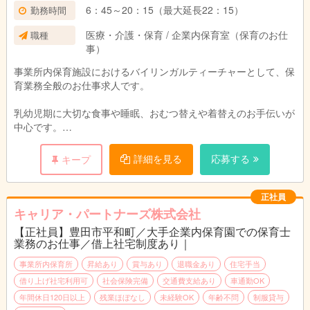
6：45～20：15（最大延長22：15）
勤務時間
医療・介護・保育 / 企業内保育室（保育のお仕
職種
事）
事業所内保育施設におけるバイリンガルティーチャーとして、保
育業務全般のお仕事求人です。
乳幼児期に大切な食事や睡眠、おむつ替えや着替えのお手伝いが
中心です。
英語を使った保育に加え、パンフレットや英文の書類作成、外国
詳細を見る
応募する
キープ
人保護者の応対等もお願いします。
子どもの可能性をひろげる保育をしませんか。
正社員
キャリア・パートナーズ株式会社
【正社員】豊田市平和町／大手企業内保育園での保育士
必須スキル
業務のお仕事／借上社宅制度あり｜
・TOEIC800点以上または相当の英語力を有する方
・日常英会話が可能な方
事業所内保育所
昇給あり
賞与あり
退職金あり
住宅手当
借り上げ社宅利用可
社会保険完備
交通費支給あり
車通勤OK
年間休日120日以上
残業ほぼなし
未経験OK
年齢不問
制服貸与