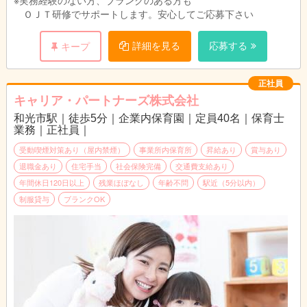
※実務経験のない方、ブランクのある方も
ＯＪＴ研修でサポートします。安心してご応募下さい
詳細を見る
応募する
キープ
正社員
キャリア・パートナーズ株式会社
和光市駅｜徒歩5分｜企業内保育園｜定員40名｜保育士
業務｜正社員｜
受動喫煙対策あり（屋内禁煙）
事業所内保育所
昇給あり
賞与あり
退職金あり
住宅手当
社会保険完備
交通費支給あり
年間休日120日以上
残業ほぼなし
年齢不問
駅近（5分以内）
制服貸与
ブランクOK