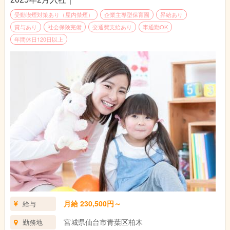
受動喫煙対策あり（屋内禁煙）
企業主導型保育園
昇給あり
賞与あり
社会保険完備
交通費支給あり
車通勤OK
年間休日120日以上
月給 230,500円～
給与
宮城県仙台市青葉区柏木
勤務地