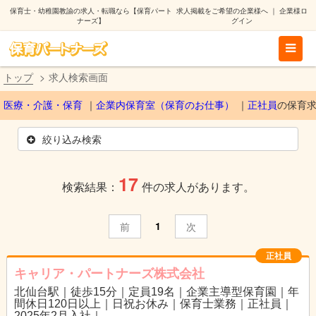
保育士・幼稚園教諭の求人・転職なら【保育パート
求人掲載をご希望の企業様へ
｜
企業様ロ
ナーズ】
グイン
トップ
求人検索画面
医療・介護・保育
企業内保育室（保育のお仕事）
正社員
の保育
絞り込み検索
17
検索結果：
件の求人があります。
1
前
次
正社員
キャリア・パートナーズ株式会社
北仙台駅｜徒歩15分｜定員19名｜企業主導型保育園｜年
間休日120日以上｜日祝お休み｜保育士業務｜正社員｜
2025年2月入社｜