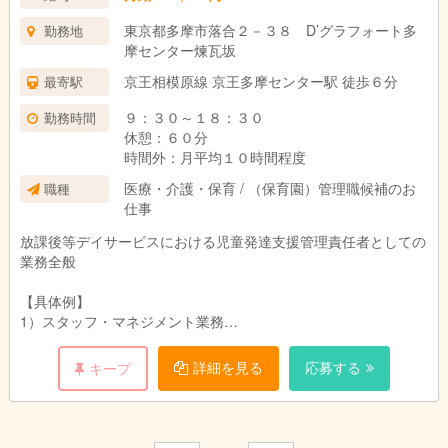
※経験や役職歴以上に、こども・職員・保護者と向き合う姿勢
東京都多摩市落合２－３８ D’グラフォート多
勤務地
や、チームで保育をつくるスタンスを大切にしています
摩センター煉瓦坂
▼歓迎条件・歓迎マインド
京王相模原線 京王多摩センター駅 徒歩６分
最寄駅
・他者の成長を支え、チームへ貢献することにやりがいを感じる
方
９：３０～１８：３０
勤務時間
・チーム全体のモチベーションを高め、協力して目標に向かえる
休憩：６０分
姿勢
時間外：月平均１０時間程度
・お互いの個性や強みを「互いに尊重」し合える協調性
医療・介護・保育 / （保育園）管理職候補のお
職種
・「こどもが自由に、自立して育つための環境」を、チームで話
仕事
し合って創り上げる意欲
・モンテッソーリ教育を軸とした、学年や担任、従来の「年度の
放課後等デイサービスにおける児童発達支援管理責任者としての
区切り」に縛られない保育への共感
業務全般
【具体例】
【配属先】
1）スタッフ・マネジメント業務
ご希望の勤務時間・働き方を考慮し、徒歩圏内の各園より決定し
「社長と一緒に、スタッフ全員が明るく・楽しく働ける職場づく
ます。
り」
詳細を見る
応募する
キープ
※全て聖蹟桜ヶ丘駅から徒歩7分圏内にございます。
2）アセスメント・モニタリング業務
「保護者様との面談／個別支援計画に基づきスタッフに療育指
■配属先候補
導」
・かわのこほいく園
3）個別支援計画等の作成 「計画に基づく支援活動・スタッフ研