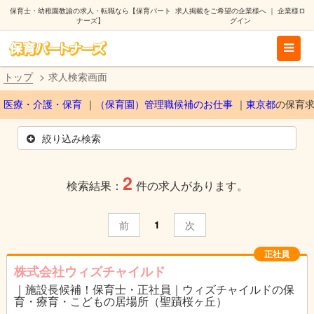
保育士・幼稚園教諭の求人・転職なら【保育パート
求人掲載をご希望の企業様へ
｜
企業様ロ
ナーズ】
グイン
トップ
求人検索画面
医療・介護・保育
（保育園）管理職候補のお仕事
東京都
の保育
絞り込み検索
2
検索結果：
件の求人があります。
1
前
次
正社員
株式会社ウィズチャイルド
｜施設長候補！保育士・正社員｜ウィズチャイルドの保
育・療育・こどもの居場所（聖蹟桜ヶ丘）