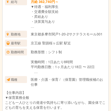
月給 362,740円～
給与
▼待遇・福利厚生
・交通費全額支給
・昇給あり
・決算賞与あり
※給与には資格手当及び固定残業代を含みます。
東京都多摩市関戸1-20-2サクテラスモール301
勤務地
・資格手当 ：17,000円
・固定残業代：48,240円～（20時間分）を含む
京王線 聖蹟桜ヶ丘駅 駅近
最寄駅
※超過分は別途支給
※固定残業時間を超えた場合は別途支給します。
勤務形態：シフト制
勤務時間
※保育士経験3年以上ある方の基準額です。3年未
実働時間：1日あたり8時間
満の方は個別に提示いたします。
平均勤務日数：1ヶ月あたり18日 〜 22日
月～土
医療・介護・保育 / （保育園）管理職候補のお
職種
7:00～20:00の間で実働8時間のシフト制
仕事
（休憩時間は法定通り）
【仕事内容】
※早番・遅番勤務あり。
▼保育業務全般
※土曜出勤は月1～2回程度あり。毎週土曜で平日
こども一人ひとりの発達や気持ちに寄り添いながら、園全体でこ
定休も可。
どもの育ちを支える保育を行います。