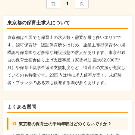
・さくらがおか幼保園
1
前
次
修」
・児童発達支援もみのこ
4）活動プログラム等の立案
・さくらがおかこども園
「イノベーションを意識した活動プログラムの立案(スタッフ全
・聖蹟こどもTERRACE
員で立案）」
東京都の保育士求人について
5）学校・病院・児童発達支援センター・市役所等の関係各所と
の連携
東京都は全国でも保育士の求人数・需要が最も多いエリアで
「保護者様のマネジメント(ヒアリング等)」
す。認可保育所・認証保育所をはじめ、企業主導型保育や小規
6）児童の送迎 「各担当者の送迎管理(システム管理でシンプル
です)」
模認可保育園など多様な施設形態の求人があります。東京都独
7）事務作業 「事務の煩雑(アナログ)を削減し、成長療育支援シ
自の保育士宿舎借り上げ支援事業（家賃補助 最大82,000円/
ステム(HUG)を導入」
月）や保育士奨学金返済支援制度など、待遇面の支援が充実し
8）おやつ作り、造作物づくり 「スタッフ全員で取り組みます
ているのも特徴です。23区内は特に求人倍率が高く、未経験
(施設内の装飾等)」
9）学校等の訪問活動「関係各所に社長と同行訪問(児童受入活動
者・ブランクのある方も歓迎する園が多くあります。
等)」
10）スタッフ配置管理 「出勤管理表の確認等」
よくある質問
東京都の保育士の平均年収はどのくらいですか？