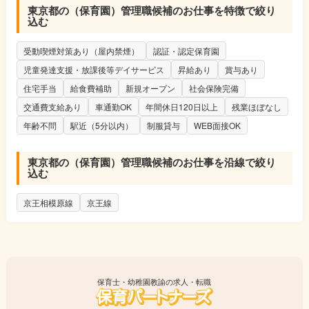
東京都の（保育園）管理職候補のお仕事を特徴で絞り
込む
受動喫煙対策あり（屋内禁煙）
認証・認定保育園
児童発達支援・放課後等デイサービス
昇給あり
賞与あり
住宅手当
給食費補助
新規オープン
社会保険完備
交通費支給あり
車通勤OK
年間休日120日以上
残業ほぼなし
年齢不問
駅近（5分以内）
制服貸与
WEB面接OK
東京都の（保育園）管理職候補のお仕事を沿線で絞り
込む
京王相模原線
京王線
保育士・幼稚園教諭の求人・転職