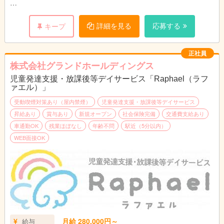
▼チーム運営・マネジメント
・日々の振り返りを通じた保育の改善
詳細を見る
応募する
キープ
・現場のとりまとめ（主任・副主任業務）
・園全体を見ながらの保育サポート
・（将来的に）施設長代行や園全体のマネジメント（施設長業
正社員
務）
株式会社グランドホールディングス
児童発達支援・放課後等デイサービス「Raphael（ラフ
※ご経験やご志向に応じて、副主任・主任・施設長補佐など、園
ァエル）」
運営を支える役割もお任せしていきます。
※配属先はご希望の勤務時間・働き方を考慮し、徒歩圏内の各園
受動喫煙対策あり（屋内禁煙）
児童発達支援・放課後等デイサービス
より決定します。
昇給あり
賞与あり
新規オープン
社会保険完備
交通費支給あり
車通勤OK
残業ほぼなし
年齢不問
駅近（5分以内）
【必要な経験・求めるスキル】
WEB面接OK
求める人材
◆大人都合を捨て、こどもの「自由」と「小さな育ち」に本気で
取り組みたい方。
◆役職候補として、自分自身だけでなく「仲間や組織の成長」を
後押しし、共に進める方。
▼必須条件
・保育士資格
月給 280,000円～
給与
・保育士としての実務経験３年以上