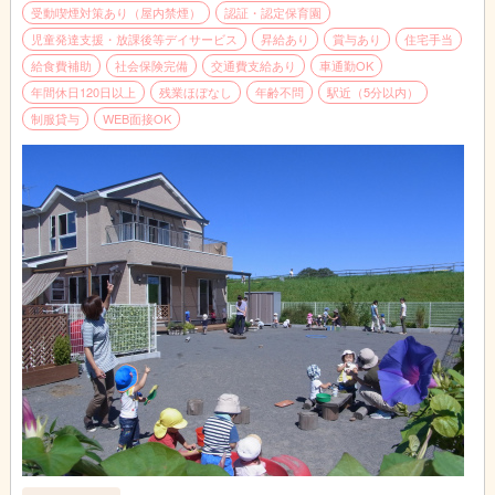
受動喫煙対策あり（屋内禁煙）
認証・認定保育園
児童発達支援・放課後等デイサービス
昇給あり
賞与あり
住宅手当
給食費補助
社会保険完備
交通費支給あり
車通勤OK
年間休日120日以上
残業ほぼなし
年齢不問
駅近（5分以内）
制服貸与
WEB面接OK