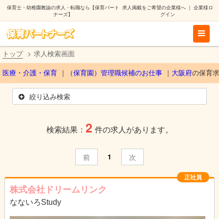
保育士・幼稚園教諭の求人・転職なら【保育パート
求人掲載をご希望の企業様へ
｜
企業様ロ
ナーズ】
グイン
トップ
求人検索画面
医療・介護・保育
（保育園）管理職候補のお仕事
大阪府
の保育
絞り込み検索
2
検索結果：
件の求人があります。
1
前
次
正社員
株式会社ドリームリンク
なないろStudy