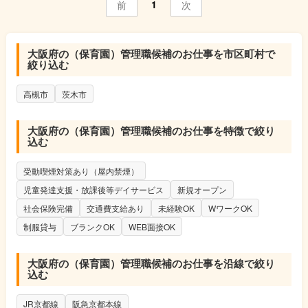
1
前
次
大阪府の（保育園）管理職候補のお仕事を市区町村で
絞り込む
高槻市
茨木市
大阪府の（保育園）管理職候補のお仕事を特徴で絞り
込む
受動喫煙対策あり（屋内禁煙）
児童発達支援・放課後等デイサービス
新規オープン
社会保険完備
交通費支給あり
未経験OK
WワークOK
制服貸与
ブランクOK
WEB面接OK
大阪府の（保育園）管理職候補のお仕事を沿線で絞り
込む
JR京都線
阪急京都本線