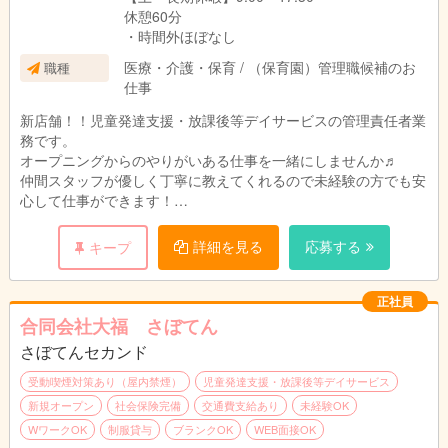
休憩60分
・時間外ほぼなし
医療・介護・保育 / （保育園）管理職候補のお
職種
仕事
新店舗！！児童発達支援・放課後等デイサービスの管理責任者業
務です。
オープニングからのやりがいある仕事を一緒にしませんか♬
仲間スタッフが優しく丁寧に教えてくれるので未経験の方でも安
心して仕事ができます！
・一人一人の個別支援計画を作成。
詳細を見る
応募する
キープ
・保護者対応
正社員
合同会社大福 さぼてん
さぼてんセカンド
受動喫煙対策あり（屋内禁煙）
児童発達支援・放課後等デイサービス
新規オープン
社会保険完備
交通費支給あり
未経験OK
WワークOK
制服貸与
ブランクOK
WEB面接OK