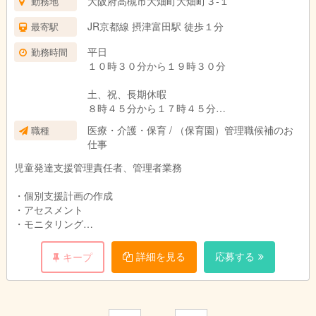
大阪府高槻市大畑町大畑町３-１
勤務地
JR京都線 摂津富田駅 徒歩１分
最寄駅
平日
勤務時間
１０時３０分から１９時３０分
土、祝、長期休暇
８時４５分から１７時４５分
医療・介護・保育 / （保育園）管理職候補のお
職種
法令に基づき休憩をとっています。
仕事
児童発達支援管理責任者、管理者業務
・個別支援計画の作成
・アセスメント
・モニタリング
・職員の指導
・シフト作成
詳細を見る
応募する
キープ
・請求(行政書士がほとんどやってくれます)