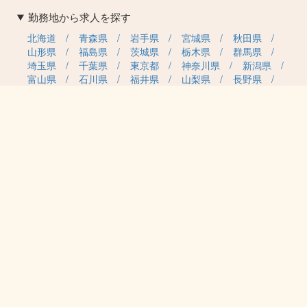
勤務地から求人を探す
北海道
青森県
岩手県
宮城県
秋田県
山形県
福島県
茨城県
栃木県
群馬県
埼玉県
千葉県
東京都
神奈川県
新潟県
富山県
石川県
福井県
山梨県
長野県
岐阜県
静岡県
愛知県
三重県
滋賀県
京都府
大阪府
兵庫県
奈良県
和歌山県
鳥取県
島根県
岡山県
広島県
山口県
徳島県
香川県
愛媛県
高知県
福岡県
佐賀県
長崎県
熊本県
大分県
宮崎県
鹿児島県
沖縄県
職種カテゴリから求人を探す
事務・管理
医療・介護・保育
雇用形態から求人を探す
正社員
契約社員
パート・アルバイト
派遣
紹介予定派遣
月給・単価から求人を探す
20万円～
30万円～
40万円～
50万円～