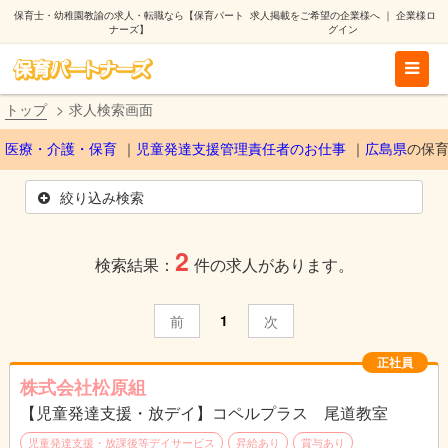
保育士・幼稚園教諭の求人・転職なら【保育パート
求人掲載をご希望の企業様へ
｜
企業様ロ
ナーズ】
グイン
トップ
求人検索画面
医療・介護・保育
児童発達支援管理責任者のお仕事
広島県
の保
絞り込み検索
2
検索結果：
件の求人があります。
1
前
次
正社員
株式会社松原組
【児童発達支援・放デイ】コペルプラス 尾道教室
児童発達支援・放課後等デイサービス
昇給あり
賞与あり