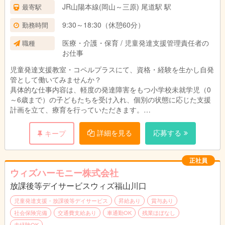
JR山陽本線(岡山～三原) 尾道駅 駅
最寄駅
9:30～18:30（休憩60分）
勤務時間
医療・介護・保育 / 児童発達支援管理責任者の
職種
お仕事
児童発達支援教室・コペルプラスにて、資格・経験を生かし自発
管として働いてみませんか？
具体的な仕事内容は、軽度の発達障害をもつ小学校未就学児（0
～6歳まで）の子どもたちを受け入れ、個別の状態に応じた支援
計画を立て、療育を行っていただきます。
持ち帰りの仕事はなしで、残業もほとんどありません。
入社後、研修制度がありますので未経験でも大丈夫です！
詳細を見る
応募する
キープ
児童発達支援管理責任者に就任した場合は、
保護者対応や利用者への支援内容の作成などもあります。
正社員
ウィズハーモニー株式会社
＜具体的な業務内容＞
放課後等デイサービスウィズ福山川口
・個別レッスン（50分間）
・保護者への報告、ヒヤリング（10分間）
児童発達支援・放課後等デイサービス
昇給あり
賞与あり
・教材の準備、レポート作成
社会保険完備
交通費支給あり
車通勤OK
残業ほぼなし
・教室内整備等、付帯業務
未経験OK