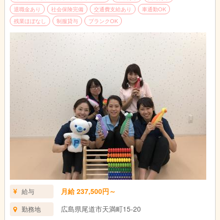
退職金あり
社会保険完備
交通費支給あり
車通勤OK
残業ほぼなし
制服貸与
ブランクOK
月給 237,500円～
給与
広島県尾道市天満町15-20
勤務地