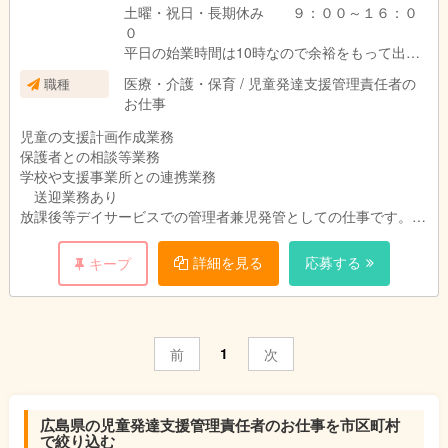
土曜・祝日・長期休み ９：００～１６：０
０
平日の始業時間は10時なので余裕をもって出勤
できます。
医療・介護・保育 / 児童発達支援管理責任者の
職種
実働７時間勤務です
お仕事
児童の支援計画作成業務
保護者との相談等業務
学校や支援事業所との連携業務
送迎業務あり
放課後等デイサービスでの管理者兼児発管としての仕事です。
児童の支援計画作成業務、保護者との相談等業務、
学校や支援事業所との連携業務、送迎業務などのお仕事と施設の
詳細を見る
応募する
キープ
管理をお願いします。
1
前
次
広島県の児童発達支援管理責任者のお仕事を市区町村
で絞り込む