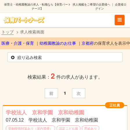
保育士・幼稚園教諭の求人・転職なら【保育パート
求人掲載をご希望の企業様へ
｜
企業様ロ
ナーズ】
グイン
トップ
求人検索画面
医療・介護・保育
幼稚園教諭のお仕事
京都府
の保育求人を表示
絞り込み検索
2
検索結果：
件の求人があります。
1
前
次
正社員
学校法人 京和学園 京和幼稚園
07.05.12 学校法人 京和学園 京和幼稚園
受動喫煙対策あり（屋内禁煙）
認定こども園
昇給あり