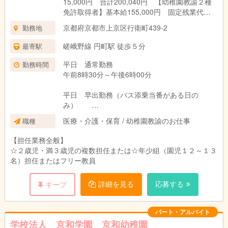
15,000円 合計200,040円 【幼稚園教諭２種
免許取得者】基本給155,000円 固定残業代
16,400円 皆勤手当（該当の場合）5,000円 処
京都府京都市上京区行衛町439-2
勤務地
遇改善手当（令和7年4月実績）15,000円 合計
191,400円
嵯峨野線 円町駅 徒歩５分
最寄駅
平日 通常勤務
勤務時間
午前8時30分～午後6時00分
平日 早出勤務（バス添乗当番がある日の
み）
午前7時30分～午後6時00分
医療・介護・保育 / 幼稚園教諭のお仕事
職種
【担任業務全般】
☆２歳児・満３歳児の複数担任または☆年少組（園児１２～１３
名）担任またはフリー教員
詳細を見る
応募する
キープ
パート・アルバイト
学校法人 京和学園 京和幼稚園