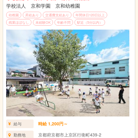
学校法人 京和学園 京和幼稚園
幼稚園
昇給あり
交通費支給あり
年間休日120日以上
残業ほぼなし
未経験OK
年齢不問
駅近（5分以内）
時給 1,200円～
給与
京都府京都市上京区行衛町439-2
勤務地