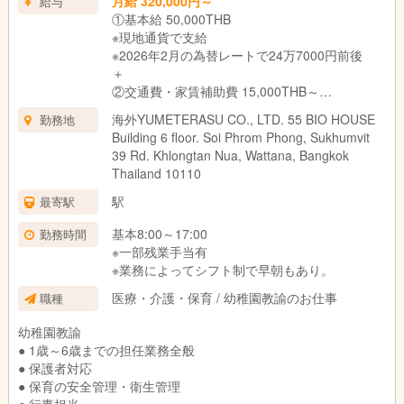
月給 320,000円～
給与
①基本給 50,000THB
※現地通貨で支給
※2026年2月の為替レートで24万7000円前後
＋
②交通費・家賃補助費 15,000THB～
※現地通貨で支給
海外YUMETERASU CO., LTD. 55 BIO HOUSE
勤務地
※2026年2月の為替レートで7万4000円前後
Building 6 floor. Soi Phrom Phong, Sukhumvit
※交通費・家賃補助含む
39 Rd. Khlongtan Nua, Wattana, Bangkok
Thailand 10110
駅
最寄駅
基本8:00～17:00
勤務時間
※一部残業手当有
※業務によってシフト制で早朝もあり。
医療・介護・保育 / 幼稚園教諭のお仕事
職種
幼稚園教諭
● 1歳～6歳までの担任業務全般
● 保護者対応
● 保育の安全管理・衛生管理