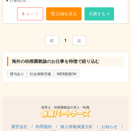
● 行事担当
● 書類・印刷物の作成 など
詳細を見る
応募する
キープ
また、保育現場の状況や子どもたちの成長、保護者ニーズ、職員
からの要望などを踏まえ、保育業務の内容や分担については随時
見直しを行っております。保育現場は常に改善を重ねることで質
を高め、保育業務の範囲内における一定の業務の増減や役割の変
1
前
次
更などはありますが、新しいことにも積極的にチャレンジしてく
れる人材を求めております！
海外の幼稚園教諭のお仕事を特徴で絞り込む
賞与あり
社会保険完備
WEB面接OK
保育士・幼稚園教諭の求人・転職
運営会社
利用規約
個人情報保護方針
お知らせ