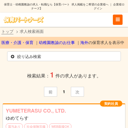
保育士・幼稚園教諭の求人・転職なら【保育パート
求人掲載をご希望の企業様へ
｜
企業様ロ
ナーズ】
グイン
トップ
求人検索画面
医療・介護・保育
幼稚園教諭のお仕事
海外
の保育求人を表示中
絞り込み検索
1
検索結果：
件の求人があります。
1
前
次
契約社員
YUMETERASU CO., LTD.
ゆめてらす
賞与あり
社会保険完備
WEB面接OK