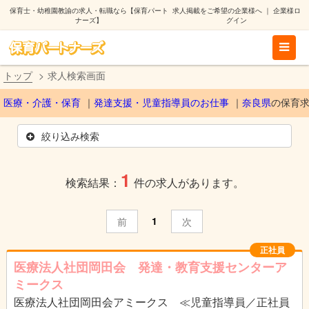
保育士・幼稚園教諭の求人・転職なら【保育パート
求人掲載をご希望の企業様へ
｜
企業様ロ
ナーズ】
グイン
トップ
求人検索画面
医療・介護・保育
発達支援・児童指導員のお仕事
奈良県
の保育
絞り込み検索
1
検索結果：
件の求人があります。
1
前
次
正社員
医療法人社団岡田会 発達・教育支援センターア
ミークス
医療法人社団岡田会アミークス ≪児童指導員／正社員