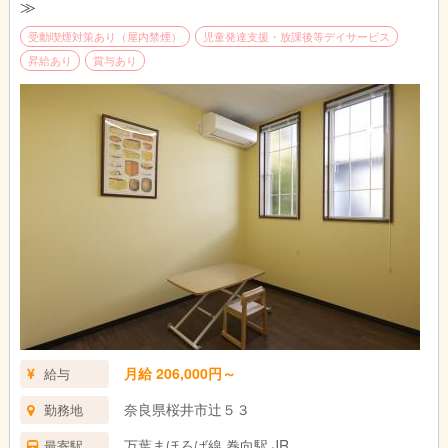
≫
受動喫煙対策あり（屋内禁煙）
児童発達支援・放課後等デイサービス
昇給あり
賞与あり
月給 206,000円～
給与
奈良県桜井市辻５３
勤務地
万葉まほろば線 巻向駅 JR
最寄駅