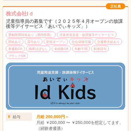
○小さな成長を共に喜べる方
○様々な障害に対して理解するための努力ができる方
正社員
◎児童発達支援管理責任者、児童指導員の実務経験をお持ちの方
株式会社Iｄ
は優遇いたします
児童指導員の募集です（２０２５年４月オープンの放課
後等デイサービス「あいでぃキッズ」）
受動喫煙対策あり（屋内禁煙）
児童発達支援・放課後等デイサービス
昇給あり
賞与あり
新規オープン
社会保険完備
交通費支給あり
車通勤OK
残業ほぼなし
未経験OK
年齢不問
制服貸与
ブランクOK
月給 200,000円～
給与
月給 ￥200,000 〜 ￥250,000を想定してます。
（経験者優遇）