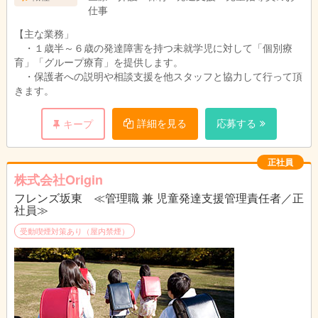
仕事
【主な業務」
・１歳半～６歳の発達障害を持つ未就学児に対して「個別療
育」「グループ療育」を提供します。
・保護者への説明や相談支援を他スタッフと協力して行って頂
きます。
詳細を見る
応募する
キープ
正社員
株式会社Origin
フレンズ坂東 ≪管理職 兼 児童発達支援管理責任者／正
社員≫
受動喫煙対策あり（屋内禁煙）