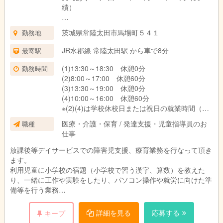
績）
通勤手当 実費支給（上限なし）
茨城県常陸太田市馬場町５４１
勤務地
試用期間あり 3ヶ月 ※同条件
JR水郡線 常陸太田駅 から車で8分
最寄駅
(1)13:30～18:30 休憩0分
勤務時間
(2)8:00～17:00 休憩60分
(3)13:30～19:00 休憩0分
(4)10:00～16:00 休憩60分
※(2)(4)は学校休校日または祝日の就業時間（日
曜日は除く）
医療・介護・保育 / 発達支援・児童指導員のお
職種
残業ほぼなし
仕事
放課後等デイサービスでの障害児支援、療育業務を行なって頂き
ます。
利用児童に小学校の宿題（小学校で習う漢字、算数）を教えた
り、一緒に工作や実験をしたり、パソコン操作や就労に向けた準
備等を行う業務
利用児童の送迎業務 （学校～施設、施設～自宅間）
詳細を見る
応募する
キープ
・利用者:10名