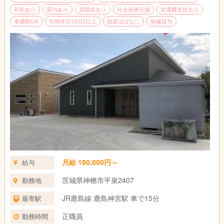
昇給あり
賞与あり
退職金あり
社会保険完備
交通費支給あり
車通勤OK
年間休日120日以上
残業ほぼなし
制服貸与
月給 190,000円～
給与
茨城県神栖市平泉2407
勤務地
JR鹿島線 鹿島神宮駅 車で15分
最寄駅
正職員
勤務時間