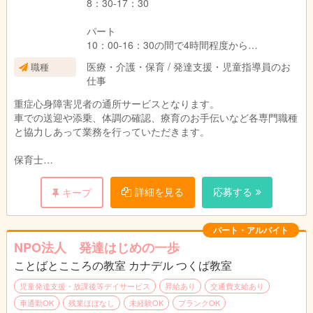
8：30-17：30
パート
10：00-16：30の間で4時間程度から
時給900～1800
医療・介護・保育 / 発達支援・児童指導員のお
職種
※資格・経験により変動します。
仕事
重症心身障害児者の通所サービスとなります。
車での送迎や添乗、体調の確認、療育のお手伝いなど各専門職種
と協力しあって業務を行っていただきます。
保育士
児童指導員（要任用資格）
詳細を見る
応募する
キープ
パート・アルバイト
NPO法人 発達はじめの一歩
ことばとこころの教室 カナデル つくば教室
児童発達支援・放課後等デイサービス
昇給あり
交通費支給あり
車通勤OK
残業ほぼなし
未経験OK
ブランクOK