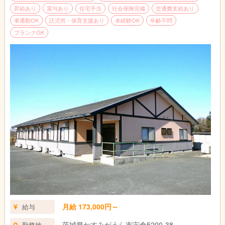
隣の学校、保育園・幼稚園等への営業活動を行っていただきま
昇給あり
賞与あり
住宅手当
社会保険完備
交通費支給あり
す。事務作業は簡単な操作なので、基礎的なPCの知識があれば
車通勤OK
託児所・保育支援あり
未経験OK
年齢不問
大丈夫です。営業活動では、SNSへの掲載やチラシ配り等、積極
ブランクOK
的に活動していただきます。
月給 173,000円～
給与
茨城県かすみがうら市宍倉5200-38
勤務地