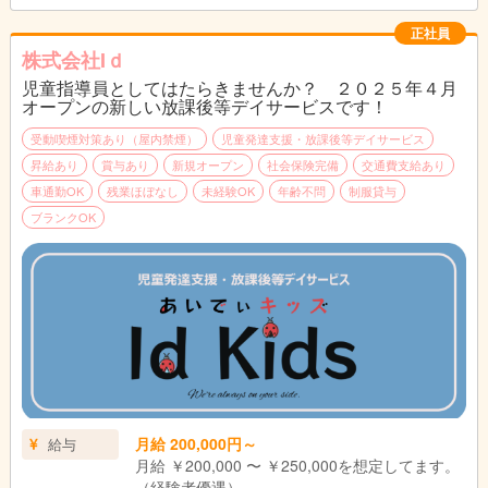
正社員
株式会社Iｄ
児童指導員としてはたらきませんか？ ２０２５年４月
オープンの新しい放課後等デイサービスです！
受動喫煙対策あり（屋内禁煙）
児童発達支援・放課後等デイサービス
昇給あり
賞与あり
新規オープン
社会保険完備
交通費支給あり
車通勤OK
残業ほぼなし
未経験OK
年齢不問
制服貸与
ブランクOK
月給 200,000円～
給与
月給 ￥200,000 〜 ￥250,000を想定してます。
（経験者優遇）