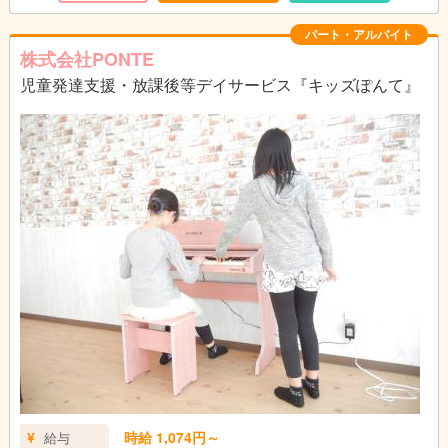
・ワゴンAT車:定員6名、乗用車定員:3名
・送迎範囲は常陸太田市、日立市内を中心
パート・アルバイト
株式会社PONTE
業務の変更なし
児童発達支援・放課後等デイサービス『キッズぽんて』
転勤の可能性なし
雇用期間の定めあり:1年
※契約更新の可能性あり（原則更新・上限なし）
※更新条件:会社の経営状況により判断
時給 1,074円～
給与