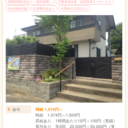
受動喫煙対策あり（屋内禁煙）
児童発達支援・放課後等デイサービス
社会保険完備
交通費支給あり
年間休日120日以上
時給 1,074円～
給与
時給 1,074円～1,500円
昇給あり 1時間あたり10円～100円（実績）
賞与あり 年2回 20,000円～50,000円（実