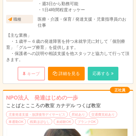
・週3日から勤務可能
・1日4時間程度オッケー
医療・介護・保育 / 発達支援・児童指導員のお
職種
仕事
【主な業務」
・１歳半～６歳の発達障害を持つ未就学児に対して「個別療
育」「グループ療育」を提供します。
・保護者への説明や相談支援を他スタッフと協力して行って頂
きます。
詳細を見る
応募する
キープ
正社員
NPO法人 発達はじめの一歩
ことばとこころの教室 カナデル つくば教室
児童発達支援・放課後等デイサービス
昇給あり
交通費支給あり
車通勤OK
残業ほぼなし
未経験OK
ブランクOK