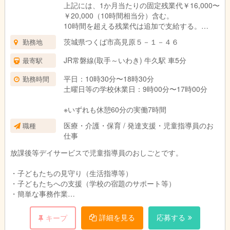
上記には、1か月当たりの固定残業代￥16,000〜
￥20,000（10時間相当分）含む。
10時間を超える残業代は追加で支給する。
茨城県つくば市高見原５－１－４６
勤務地
昇給あり（年1回）
賞与あり（年2回）
JR常磐線(取手～いわき) 牛久駅 車5分
最寄駅
役職手当
交通費規定内支給
平日：10時30分〜18時30分
勤務時間
土曜日等の学校休業日：9時00分〜17時00分
※いずれも休憩60分の実働7時間
医療・介護・保育 / 発達支援・児童指導員のお
職種
仕事
放課後等デイサービスで児童指導員のおしごとです。
・子どもたちの見守り（生活指導等）
・子どもたちへの支援（学校の宿題のサポート等）
・簡単な事務作業
・子どもたちの送迎（会社の車両を使用します）
詳細を見る
応募する
キープ