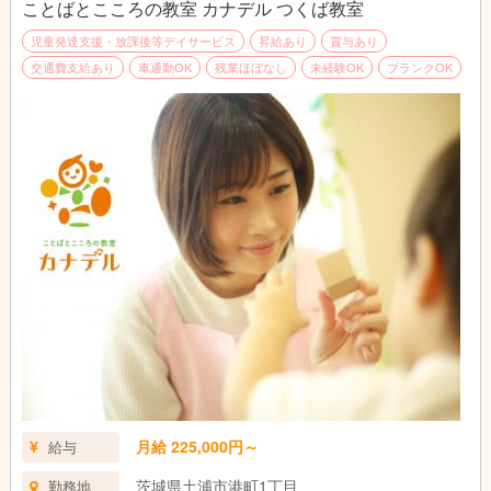
ことばとこころの教室 カナデル つくば教室
また、児童たちがいない時間は教育運営のための事務作業や、近
隣の学校、保育園・幼稚園等への営業活動を行っていただきま
児童発達支援・放課後等デイサービス
昇給あり
賞与あり
す。
交通費支給あり
車通勤OK
残業ほぼなし
未経験OK
ブランクOK
事務作業は簡単な操作なので、基礎的なPCの知識があれば大丈
夫です。営業活動では、SNSへの掲載やチラシ配り等、積極的に
活動していただきます。
月給 225,000円～
給与
茨城県土浦市港町1丁目
勤務地