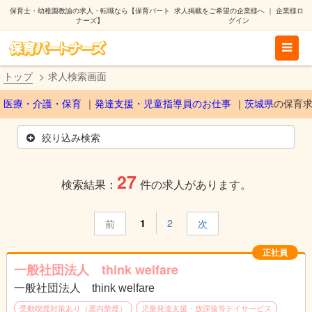
保育士・幼稚園教諭の求人・転職なら【保育パート
求人掲載をご希望の企業様へ
｜
企業様ロ
ナーズ】
グイン
トップ
求人検索画面
医療・介護・保育
発達支援・児童指導員のお仕事
茨城県
の保育
絞り込み検索
27
検索結果：
件の求人があります。
1
2
前
次
正社員
一般社団法人 think welfare
一般社団法人 think welfare
受動喫煙対策あり（屋内禁煙）
児童発達支援・放課後等デイサービス