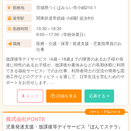
茨城県つくばみらい市小絹210-1
勤務地
関東鉄道常総線 小絹駅 徒歩8分
最寄駅
10:30～18:30
勤務時間
9:00～17:00（学校休業日）
医療・介護・保育 / 発達支援・児童指導員のお
職種
仕事
放課後等デイサービス（6歳～18歳までの障害のあるお子様や発
達に特性のあるお子様が、放課後や夏休みなどの長期休暇に利用
できる福祉サービス）でのお仕事。利用者同士の交流や簡単な図
画工作などのアクティビティを通して、日常生活を営むためのサ
ポートをお任せします。
○年齢不問
詳細を見る
応募する
キープ
○子どもと接することが好きな方
○小さな成長を共に喜べる方
○様々な障害に対して理解するための努力ができる方
パート・アルバイト
◎児童発達支援管理責任者、児童指導員の実務経験をお持ちの方
株式会社PONTE
は優遇いたします
児童発達支援・放課後等デイサービス『ぽんてステラ』