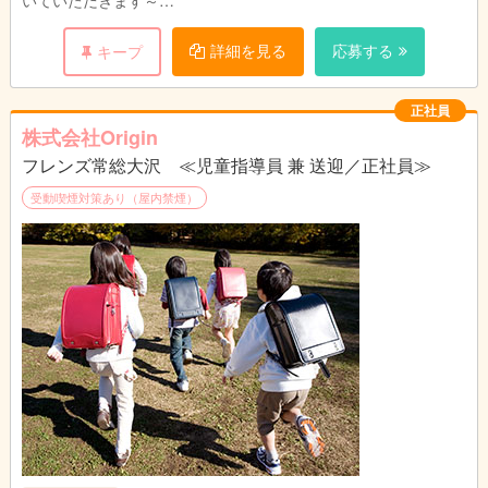
いていただきます～
管理者の方には、療育を行っていくに当たり、児童だけでなく保
詳細を見る
応募する
キープ
護者の方ともしっかり話し合い、児童一人一人が希望や目標に向
かって一歩一歩進んでいけるような療育を行っていただきます。
正社員
子供たちが社会の中で戸惑わないよう、コミュニケーションの幅
株式会社Origin
を広げられるようご尽力いただくお仕事です。
フレンズ常総大沢 ≪児童指導員 兼 送迎／正社員≫
また、児童たちがいない時間は教育運営のための事務作業や、近
受動喫煙対策あり（屋内禁煙）
隣の学校、保育園・幼稚園等への営業活動を行っていただきま
す。事務作業は簡単な操作なので、基礎的なPCの知識があれば
大丈夫です。営業活動では、SNSへの掲載やチラシ配り等、積極
的に活動していただきます。