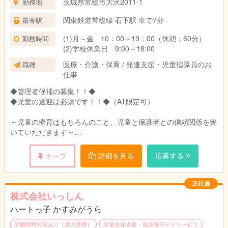
茨城県常総市大沢2011-1
勤務地
関東鉄道常総線 石下駅 車で7分
最寄駅
(1)月～金 10：00～19：00（休憩：60分）
勤務時間
(2)学校休業日 9:00～18:00
医療・介護・保育 / 発達支援・児童指導員のお
職種
仕事
◆管理者候補の募集！！◆
◆児童の送迎は必須です！！◆（AT限定可）
～児童の療育はもちろんのこと、児童と保護者との信頼関係を築
いていただきます～
管理者の方には、療育を行っていくに当たり、児童だけでなく保
詳細を見る
応募する
キープ
護者の方ともしっかり話し合い、児童一人一人が希望や目標に向
かって一歩一歩進んでいけるような療育を行っていただきます。
正社員
子供たちが社会の中で戸惑わないよう、コミュニケーションの幅
株式会社いっしん
を広げられるようご尽力いただくお仕事です。
ハートっ子 かすみがうら
また、児童たちがいない時間は教育運営のための事務作業や、近
受動喫煙対策あり（屋内禁煙）
児童発達支援・放課後等デイサービス