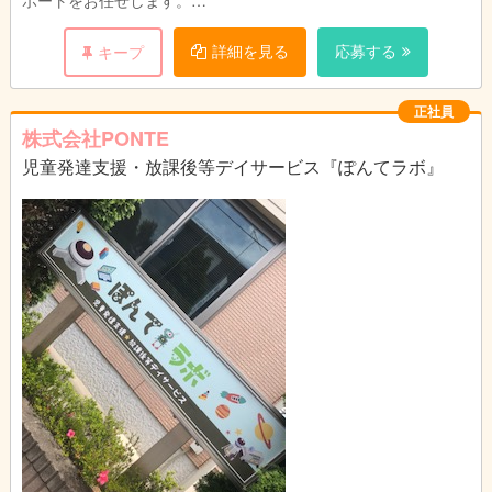
ポートをお任せします。
○年齢不問
詳細を見る
応募する
キープ
○子どもと接することが好きな方
○小さな成長を共に喜べる方
○様々な障害に対して理解するための努力ができる方
正社員
◎児童発達支援管理責任者、児童指導員の実務経験をお持ちの方
株式会社PONTE
は優遇いたします
児童発達支援・放課後等デイサービス『ぽんてラボ』