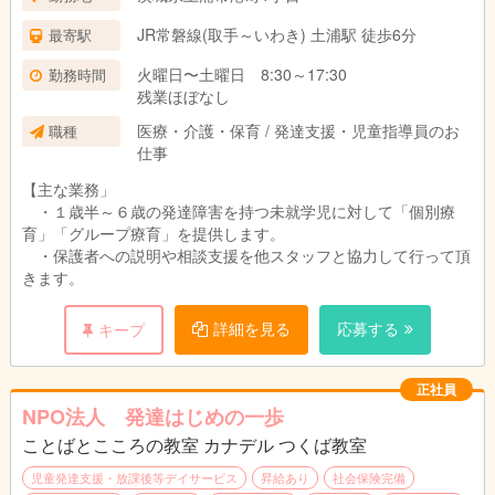
JR常磐線(取手～いわき) 土浦駅 徒歩6分
最寄駅
火曜日〜土曜日 8:30～17:30
勤務時間
残業ほぼなし
医療・介護・保育 / 発達支援・児童指導員のお
職種
仕事
【主な業務」
・１歳半～６歳の発達障害を持つ未就学児に対して「個別療
育」「グループ療育」を提供します。
・保護者への説明や相談支援を他スタッフと協力して行って頂
きます。
詳細を見る
応募する
キープ
正社員
NPO法人 発達はじめの一歩
ことばとこころの教室 カナデル つくば教室
児童発達支援・放課後等デイサービス
昇給あり
社会保険完備