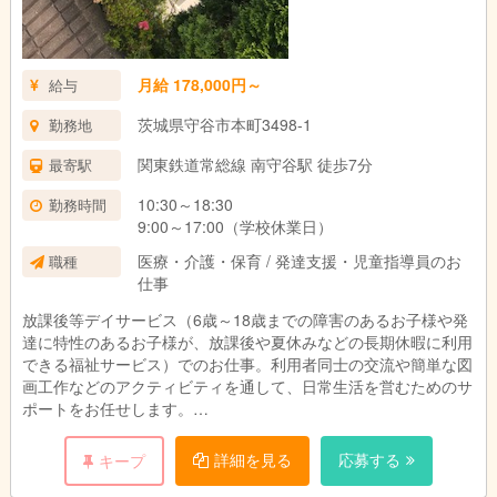
月給 178,000円～
給与
茨城県守谷市本町3498-1
勤務地
関東鉄道常総線 南守谷駅 徒歩7分
最寄駅
10:30～18:30
勤務時間
9:00～17:00（学校休業日）
医療・介護・保育 / 発達支援・児童指導員のお
職種
仕事
放課後等デイサービス（6歳～18歳までの障害のあるお子様や発
達に特性のあるお子様が、放課後や夏休みなどの長期休暇に利用
できる福祉サービス）でのお仕事。利用者同士の交流や簡単な図
画工作などのアクティビティを通して、日常生活を営むためのサ
ポートをお任せします。
○年齢不問
詳細を見る
応募する
キープ
○子どもと接することが好きな方