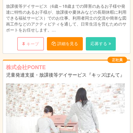
放課後等デイサービス（6歳～18歳までの障害のあるお子様や発
達に特性のあるお子様が、放課後や夏休みなどの長期休暇に利用
できる福祉サービス）でのお仕事。利用者同士の交流や簡単な図
画工作などのアクティビティを通して、日常生活を営むためのサ
ポートをお任せします。
○年齢不問
詳細を見る
応募する
キープ
○子どもと接することが好きな方
○小さな成長を共に喜べる方
○様々な障害に対して理解するための努力ができる方
正社員
◎児童発達支援管理責任者、児童指導員の実務経験をお持ちの方
株式会社PONTE
は優遇いたします
児童発達支援・放課後等デイサービス『キッズぽんて』