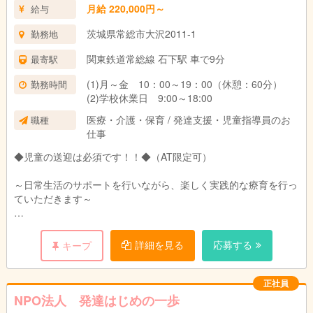
月給 220,000円～
給与
茨城県常総市大沢2011-1
勤務地
関東鉄道常総線 石下駅 車で9分
最寄駅
(1)月～金 10：00～19：00（休憩：60分）
勤務時間
(2)学校休業日 9:00～18:00
医療・介護・保育 / 発達支援・児童指導員のお
職種
仕事
◆児童の送迎は必須です！！◆（AT限定可）
～日常生活のサポートを行いながら、楽しく実践的な療育を行っ
ていただきます～
児童にとって放課後や休校日に安心して過ごせる場を目指し、遊
びを中心とした学びを提供していただきます。
詳細を見る
応募する
キープ
児童たちが自分に自信が持てるよう常にバックアップしていただ
き、日々成長していく児童たちの姿を見られるのは、非常にやり
正社員
がいのあるお仕事です。
NPO法人 発達はじめの一歩