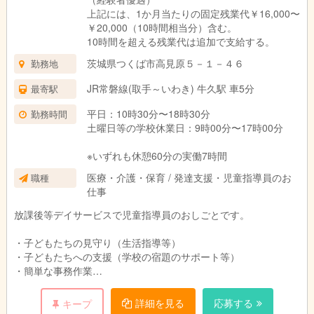
上記には、1か月当たりの固定残業代￥16,000〜
￥20,000（10時間相当分）含む。
10時間を超える残業代は追加で支給する。
茨城県つくば市高見原５－１－４６
勤務地
JR常磐線(取手～いわき) 牛久駅 車5分
最寄駅
平日：10時30分〜18時30分
勤務時間
土曜日等の学校休業日：9時00分〜17時00分
※いずれも休憩60分の実働7時間
医療・介護・保育 / 発達支援・児童指導員のお
職種
仕事
放課後等デイサービスで児童指導員のおしごとです。
・子どもたちの見守り（生活指導等）
・子どもたちへの支援（学校の宿題のサポート等）
・簡単な事務作業
・子どもたちの送迎（会社の車両を使用します）
詳細を見る
応募する
キープ