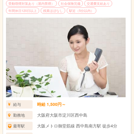
受動喫煙対策あり（屋内禁煙）
社会保険完備
交通費支給あり
年間休日120日以上
残業ほぼなし
駅近（5分以内）
時給 1,500円～
給与
大阪府大阪市淀川区西中島
勤務地
大阪メトロ御堂筋線 西中島南方駅 徒歩4分
最寄駅