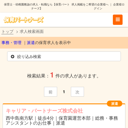
保育士・幼稚園教諭の求人・転職なら【保育パート
求人掲載をご希望の企業様へ
｜
企業様ロ
ナーズ】
グイン
トップ
求人検索画面
事務・管理
派遣
の保育求人を表示中
絞り込み検索
1
検索結果：
件の求人があります。
1
前
次
派遣
キャリア・パートナーズ株式会社
西中島南方駅｜徒歩4分｜保育園運営本部｜総務・事務
アシスタントのお仕事｜派遣