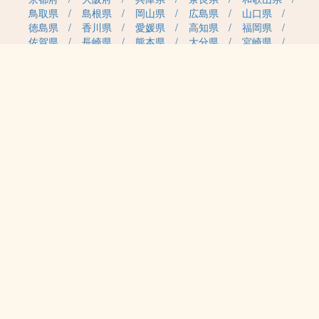
鳥取県
島根県
岡山県
広島県
山口県
徳島県
香川県
愛媛県
高知県
福岡県
佐賀県
長崎県
熊本県
大分県
宮崎県
鹿児島県
沖縄県
職種カテゴリから求人を探す
事務・管理
医療・介護・保育
雇用形態から求人を探す
正社員
契約社員
パート・アルバイト
派遣
紹介予定派遣
月給・単価から求人を探す
20万円～
30万円～
40万円～
50万円～
60万円～
70万円～
80万円～
時給案件
日給案件
特徴から求人を探す
受動喫煙対策あり（屋内禁煙）
受動喫煙対策あり（喫煙室設置）
2027年4月 新規開園
認可保育所
認証・認定保育園
小規模認可保育園