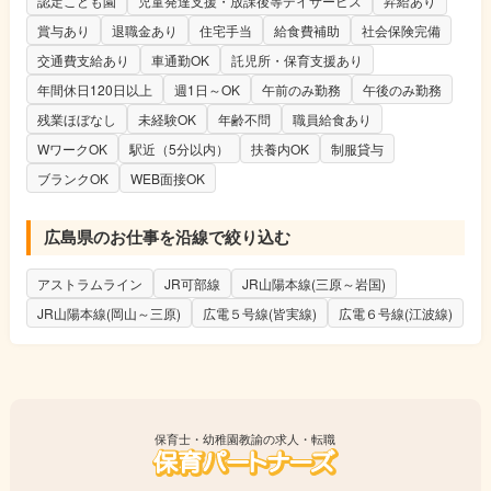
認定こども園
児童発達支援・放課後等デイサービス
昇給あり
賞与あり
退職金あり
住宅手当
給食費補助
社会保険完備
交通費支給あり
車通勤OK
託児所・保育支援あり
年間休日120日以上
週1日～OK
午前のみ勤務
午後のみ勤務
残業ほぼなし
未経験OK
年齢不問
職員給食あり
WワークOK
駅近（5分以内）
扶養内OK
制服貸与
ブランクOK
WEB面接OK
広島県のお仕事を沿線で絞り込む
アストラムライン
JR可部線
JR山陽本線(三原～岩国)
JR山陽本線(岡山～三原)
広電５号線(皆実線)
広電６号線(江波線)
保育士・幼稚園教諭の求人・転職