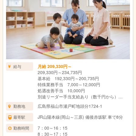
月給 209,330円～
給与
209,330円～234,735円
基本給 192,330円～200,735円
特殊業務手当 7,000～12,000円
処遇改善手当 10,000円
別途リーダー手当支給あり（数千円から）
早出、遅出手当 1回500円
広島県福山市瀬戸町地頭分1724-1
勤務地
昇給あり（1,000円～1,500円）
賞与 年2回（3.4ヶ月＋期末手当あり）
JR山陽本線(岡山～三原) 備後赤坂駅 車で8分
最寄駅
交通費 12,000円まで
7：00～16：15
勤務時間
8：30～17：15