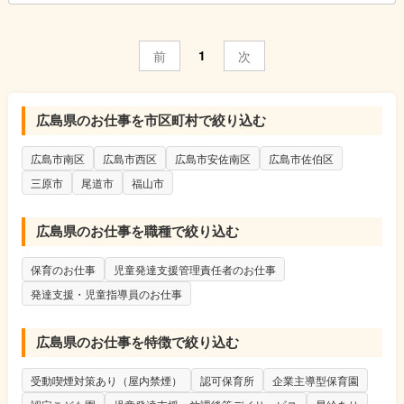
↓
個別支援計画の作成
お子さまひとり一人に6か月間の個別支援計画を作成していま
1
前
次
す。
↓
お昼|休憩・ランチタイムです。
↓
広島県のお仕事を市区町村で絞り込む
指導
個別支援計画に基づきお子さまに指導を実施します。
広島市南区
広島市西区
広島市安佐南区
広島市佐伯区
個別指導では45分の指導をし、小集団指導では1時間半～3時間
の指導をします。
三原市
尾道市
福山市
↓
終礼|スタッフ間でお子さま保護者さまの情報共有や翌日の準備
広島県のお仕事を職種で絞り込む
をします。
↓
保育のお仕事
児童発達支援管理責任者のお仕事
退勤|本日もお疲れさまでした！
発達支援・児童指導員のお仕事
広島県のお仕事を特徴で絞り込む
受動喫煙対策あり（屋内禁煙）
認可保育所
企業主導型保育園