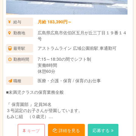
月給 183,390円～
給与
広島県広島市佐伯区五月が丘三丁目１９番１４
勤務地
号
アストラムライン 広域公園前駅 車通勤可
最寄駅
7:15～18:30の間でシフト制
勤務時間
実働8時間
休憩60分
医療・介護・保育 / 保育のお仕事
職種
■未満児クラスの保育業務全般
『 保育園部 』定員36名
３号認定のお子さんが登園しています。
もみじ組 （０歳児）
ゆり組 （１歳児）
さくら２組（２歳児）
詳細を見る
応募する
キープ