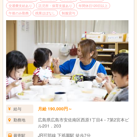
交通費支給あり
託児所・保育支援あり
年間休日120日以上
午後のみ勤務
残業ほぼなし
制服貸与
月給 190,000円～
給与
広島県広島市安佐南区西原1丁目4－7第2宮本ビ
勤務地
ル201．203
JR可部線 下祇園駅 徒歩7分
最寄駅