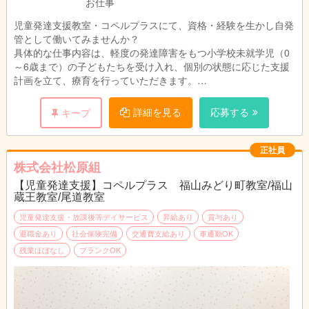
お仕事
児童発達支援教室・コペルプラスにて、資格・経験を生かし自発
管として働いてみませんか？
具体的な仕事内容は、軽度の発達障害をもつ小学校未就学児（0
～6歳まで）の子どもたちを受け入れ、個別の状態に応じた支援
計画を立て、療育を行っていただきます。
持ち帰りの仕事はなしで、残業もほとんどありません。
入社後、研修制度がありますので未経験でも大丈夫です！
詳細を見る
応募する
キープ
児童発達支援管理責任者に就任した場合は、
保護者対応や利用者への支援内容の作成などもあります。
正社員
株式会社松原組
＜具体的な業務内容＞
【児童発達支援】コペルプラス 福山みどり町教室/福山
・個別レッスン（50分間）
蔵王教室/尾道教室
・保護者への報告、ヒヤリング（10分間）
・教材の準備、レポート作成
児童発達支援・放課後等デイサービス
昇給あり
賞与あり
・教室内整備等、付帯業務
退職金あり
社会保険完備
交通費支給あり
車通勤OK
残業ほぼなし
ブランクOK