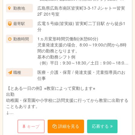
上記の想定時間を超えた場合は、別途割増賃金
広島県広島市南区皆実町3-3-17 Jシャトー皆実
勤務地
を支給いたします。
2F 201号室
■試用期間3ヶ月あり。
期間中の待遇に変更はありません。
広電５号線(皆実線) 皆実町二丁目駅 から徒歩1
最寄駅
分
1ヵ月変形時間労働制(休憩60分)
勤務時間
児童発達支援の場合、8:00～19:00の間から8時
間の勤務となります。
基本の勤務シフト例
（例）平日：9:30～18:30／土日：9:00～18:00
※働き方や対象のお子さま、教室によって異なり
医療・介護・保育 / 発達支援・児童指導員のお
職種
ます。
仕事
【とある一日の例】※教室によって変動します※
出勤
幼稚園・保育園や小学校に訪問支援に行ってから教室に出勤する
こともあります。
↓
指導準備
個別支援計画に沿って指導の準備をします。
詳細を見る
応募する
キープ
プリントやカードの他、おもちゃやタブレットを使うことも。