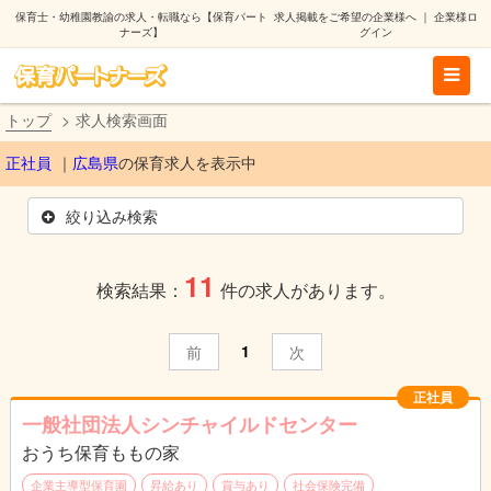
保育士・幼稚園教諭の求人・転職なら【保育パート
求人掲載をご希望の企業様へ
｜
企業様ロ
ナーズ】
グイン
トップ
求人検索画面
正社員
広島県
の保育求人を表示中
絞り込み検索
11
検索結果：
件の求人があります。
1
前
次
正社員
一般社団法人シンチャイルドセンター
おうち保育ももの家
企業主導型保育園
昇給あり
賞与あり
社会保険完備