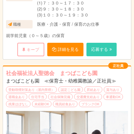
(1)７：３０～１７：３０
(2)９：３０～１８：３０
(3)１０：３０～１９：３０
医療・介護・保育 / 保育のお仕事
職種
就学前児童（０～５歳）の保育
詳細を見る
応募する
キープ
正社員
社会福祉法人聖徳会 まつばこども園
まつばこども園 ≪保育士・幼稚園教諭／正社員≫
受動喫煙対策あり（屋内禁煙）
認定こども園
昇給あり
賞与あり
退職金あり
住宅手当
社会保険完備
交通費支給あり
車通勤OK
残業ほぼなし
未経験OK
職員給食あり
ブランクOK