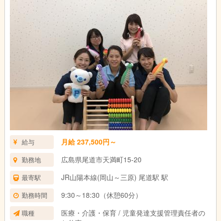
月給 237,500円～
給与
広島県尾道市天満町15-20
勤務地
JR山陽本線(岡山～三原) 尾道駅 駅
最寄駅
9:30～18:30（休憩60分）
勤務時間
医療・介護・保育 / 児童発達支援管理責任者の
職種