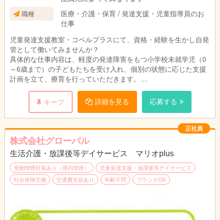
医療・介護・保育 / 発達支援・児童指導員のお
職種
仕事
児童発達支援教室・コペルプラスにて、資格・経験を生かし自発
管として働いてみませんか？
具体的な仕事内容は、軽度の発達障害をもつ小学校未就学児（0
～6歳まで）の子どもたちを受け入れ、個別の状態に応じた支援
計画を立て、療育を行っていただきます。
持ち帰りの仕事はなしで、残業もほとんどありません。
入社後、研修制度がありますので未経験でも大丈夫です！
詳細を見る
応募する
キープ
＜具体的な業務内容＞
・個別レッスン（50分間）
正社員
・保護者への報告、ヒヤリング（10分間）
株式会社グローバル
・教材の準備、レポート作成
生活介護・放課後等デイサービス マリオplus
・教室内整備等、付帯業務
受動喫煙対策あり（屋内禁煙）
児童発達支援・放課後等デイサービス
社会保険完備
交通費支給あり
年齢不問
ブランクOK