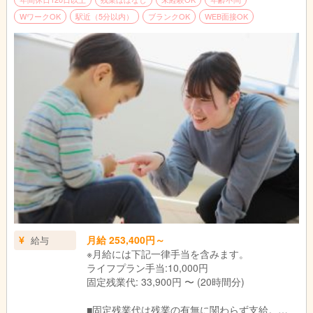
WワークOK
駅近（5分以内）
ブランクOK
WEB面接OK
月給 253,400円～
給与
※月給には下記一律手当を含みます。
ライフプラン手当:10,000円
固定残業代: 33,900円 〜 (20時間分)
■固定残業代は残業の有無に関わらず支給。