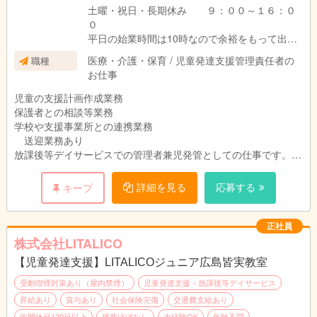
土曜・祝日・長期休み ９：００～１６：０
０
平日の始業時間は10時なので余裕をもって出勤
できます。
医療・介護・保育 / 児童発達支援管理責任者の
職種
実働７時間勤務です
お仕事
児童の支援計画作成業務
保護者との相談等業務
学校や支援事業所との連携業務
送迎業務あり
放課後等デイサービスでの管理者兼児発管としての仕事です。
児童の支援計画作成業務、保護者との相談等業務、
学校や支援事業所との連携業務、送迎業務などのお仕事と施設の
詳細を見る
応募する
キープ
管理をお願いします。
正社員
株式会社LITALICO
【児童発達支援】LITALICOジュニア広島皆実教室
受動喫煙対策あり（屋内禁煙）
児童発達支援・放課後等デイサービス
昇給あり
賞与あり
社会保険完備
交通費支給あり
年間休日120日以上
残業ほぼなし
未経験OK
年齢不問