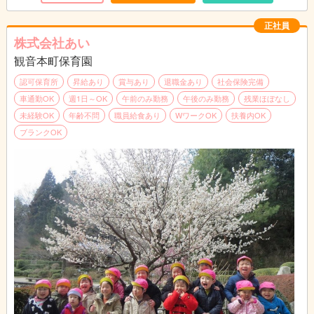
園舎は、２階建てで２つの保育室と子育て支援室、会議室、調理
室があります。
正社員
保育室にはそれぞれテラスがあり、そこに出て遊ぶこともできま
株式会社あい
す。
観音本町保育園
園庭は小さいですが、敷地内にあり、砂場が設置してあります。
認可保育所
昇給あり
賞与あり
退職金あり
社会保険完備
車通勤OK
週1日～OK
午前のみ勤務
午後のみ勤務
残業ほぼなし
未経験OK
年齢不問
職員給食あり
WワークOK
扶養内OK
ブランクOK