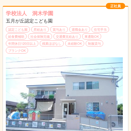
正社員
学校法人 洞木学園
五月が丘認定こども園
認定こども園
昇給あり
賞与あり
退職金あり
住宅手当
給食費補助
社会保険完備
交通費支給あり
車通勤OK
年間休日120日以上
残業ほぼなし
未経験OK
制服貸与
ブランクOK