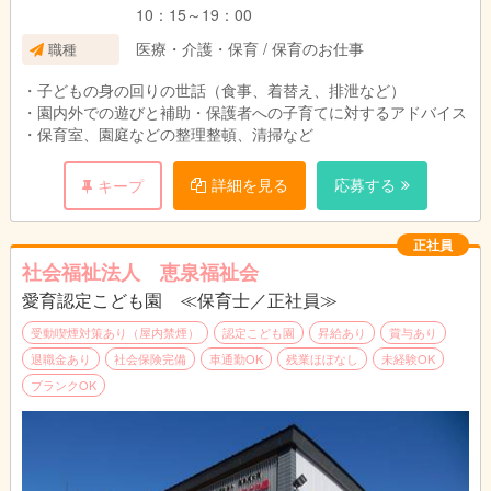
10：15～19：00
医療・介護・保育 / 保育のお仕事
職種
・子どもの身の回りの世話（食事、着替え、排泄など）
・園内外での遊びと補助・保護者への子育てに対するアドバイス
・保育室、園庭などの整理整頓、清掃など
詳細を見る
応募する
キープ
正社員
社会福祉法人 恵泉福祉会
愛育認定こども園 ≪保育士／正社員≫
受動喫煙対策あり（屋内禁煙）
認定こども園
昇給あり
賞与あり
退職金あり
社会保険完備
車通勤OK
残業ほぼなし
未経験OK
ブランクOK