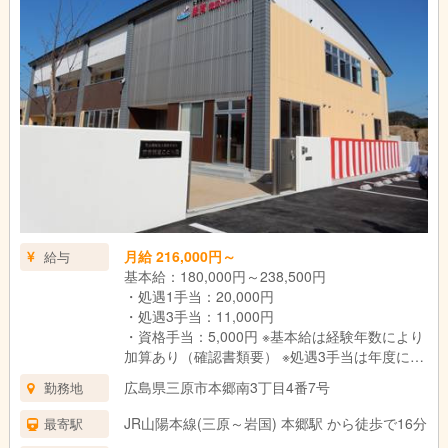
月給 216,000円～
給与
基本給：180,000円～238,500円
・処遇1手当：20,000円
・処遇3手当：11,000円
・資格手当：5,000円 ※基本給は経験年数により
加算あり（確認書類要） ※処遇3手当は年度によ
り変動あり
広島県三原市本郷南3丁目4番7号
勤務地
・通勤手当：実費支給（上限31,600円）
・昇給：月あたり3,000円（実績）
JR山陽本線(三原～岩国) 本郷駅 から徒歩で16分
最寄駅
・賞与：年2回 計3ヶ月分（実績） ※試用期間3