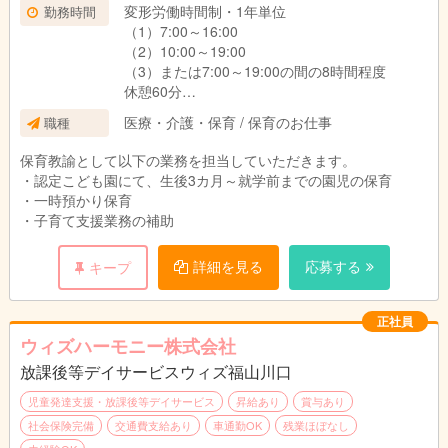
ヶ月（同条件）
変形労働時間制・1年単位
勤務時間
（1）7:00～16:00
（2）10:00～19:00
（3）または7:00～19:00の間の8時間程度
休憩60分
※就業時間はシフトによる
医療・介護・保育 / 保育のお仕事
職種
月平均時間外労働時間 3時間
保育教諭として以下の業務を担当していただきます。
・認定こども園にて、生後3カ月～就学前までの園児の保育
・一時預かり保育
・子育て支援業務の補助
詳細を見る
応募する
キープ
正社員
ウィズハーモニー株式会社
放課後等デイサービスウィズ福山川口
児童発達支援・放課後等デイサービス
昇給あり
賞与あり
社会保険完備
交通費支給あり
車通勤OK
残業ほぼなし