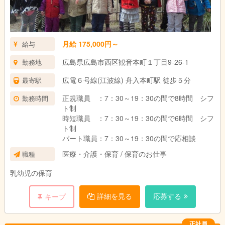
月給 175,000円～
給与
広島県広島市西区観音本町１丁目9-26-1
勤務地
広電６号線(江波線) 舟入本町駅 徒歩５分
最寄駅
正規職員 ：7：30～19：30の間で8時間 シフ
勤務時間
ト制
時短職員 ：7：30～19：30の間で6時間 シフ
ト制
パート職員：7：30～19：30の間で応相談
医療・介護・保育 / 保育のお仕事
職種
乳幼児の保育
詳細を見る
応募する
キープ
正社員