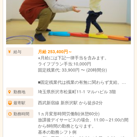
月給 253,400円～
給与
※月給には下記一律手当を含みます。
ライフプラン手当:10,000円
固定残業代: 33,900円 〜 (20時間分)
■固定残業代は残業の有無に関わらず支給。
上記の想定時間を超えた場合は、別途割増賃金
埼玉県所沢市松葉町11-1 マルハビル 3階
勤務地
を支給いたします。
■試用期間3ヶ月あり。
西武新宿線 新所沢駅 から徒歩2分
最寄駅
期間中の待遇に変更はありません。
1ヵ月変形時間労働制(休憩60分)
勤務時間
放課後デイサービスの場合、11:00～21:00の間
から8時間の勤務となります。
基本の勤務シフト例