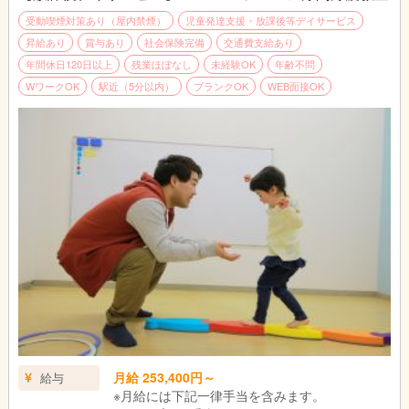
↓
お昼|休憩・ランチタイムです。
受動喫煙対策あり（屋内禁煙）
児童発達支援・放課後等デイサービス
↓
昇給あり
賞与あり
社会保険完備
交通費支給あり
指導
年間休日120日以上
残業ほぼなし
未経験OK
年齢不問
個別支援計画に基づきお子さまに指導を実施します。
WワークOK
駅近（5分以内）
ブランクOK
WEB面接OK
個別指導では45分の指導をし、小集団指導では1時間半～3時間
の指導をします。
↓
終礼|スタッフ間でお子さま保護者さまの情報共有や翌日の準備
をします。
↓
退勤|本日もお疲れさまでした！
月給 253,400円～
給与
※月給には下記一律手当を含みます。