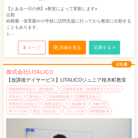
【とある一日の例】※教室によって変動します※
出勤
幼稚園・保育園や小学校に訪問支援に行ってから教室に出勤する
こともあります。
↓
指導準備
個別支援計画に沿って指導の準備をします。
詳細を見る
応募する
キープ
プリントやカードの他、おもちゃやタブレットを使うことも。
↓
個別支援計画の作成
正社員
お子さまひとり一人に6か月間の個別支援計画を作成していま
株式会社LITALICO
す。
【放課後デイサービス】LITALICOジュニア桜木町教室
↓
お昼|休憩・ランチタイムです。
受動喫煙対策あり（屋内禁煙）
児童発達支援・放課後等デイサービス
↓
昇給あり
賞与あり
社会保険完備
交通費支給あり
指導
年間休日120日以上
残業ほぼなし
未経験OK
年齢不問
個別支援計画に基づきお子さまに指導を実施します。
WワークOK
駅近（5分以内）
ブランクOK
WEB面接OK
個別指導では45分の指導をし、小集団指導では1時間半～3時間
の指導をします。
↓
終礼|スタッフ間でお子さま保護者さまの情報共有や翌日の準備
をします。