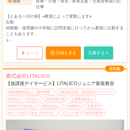
医療・介護・保育 / 発達支援・児童指導員のお
職種
ます。
仕事
【とある一日の例】※教室によって変動します※
出勤
幼稚園・保育園や小学校に訪問支援に行ってから教室に出勤する
こともあります。
↓
指導準備
個別支援計画に沿って指導の準備をします。
詳細を見る
応募する
キープ
プリントやカードの他、おもちゃやタブレットを使うことも。
↓
個別支援計画の作成
正社員
お子さまひとり一人に6か月間の個別支援計画を作成していま
株式会社LITALICO
す。
【放課後デイサービス】LITALICOジュニア新座教室
↓
お昼|休憩・ランチタイムです。
受動喫煙対策あり（屋内禁煙）
児童発達支援・放課後等デイサービス
↓
昇給あり
賞与あり
社会保険完備
交通費支給あり
指導
年間休日120日以上
残業ほぼなし
未経験OK
年齢不問
個別支援計画に基づきお子さまに指導を実施します。
WワークOK
駅近（5分以内）
ブランクOK
WEB面接OK
個別指導では45分の指導をし、小集団指導では1時間半～3時間
の指導をします。
↓