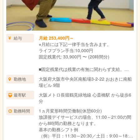
月給 253,400円～
給与
※月給には下記一律手当を含みます。
ライフプラン手当:10,000円
固定残業代: 33,900円 〜 (20時間分)
■固定残業代は残業の有無に関わらず支給。
上記の想定時間を超えた場合は、別途割増賃金
大阪府大阪市中央区南船場3-2-22 おおきに南船
勤務地
を支給いたします。
場ビル 9階
■試用期間3ヶ月あり。
期間中の待遇に変更はありません。
大阪メトロ長堀鶴見緑地線 心斎橋駅 から徒歩6
最寄駅
分
1ヵ月変形時間労働制(休憩60分)
勤務時間
放課後デイサービスの場合、11:00～21:00の間
から8時間の勤務となります。
基本の勤務シフト例
（例）平日：11:30～20:30／土日：9:00～18:00