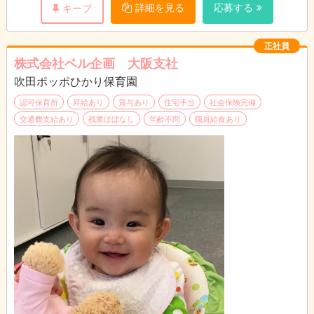
個別支援計画に沿って指導の準備をします。
詳細を見る
応募する
キープ
プリントやカードの他、おもちゃやタブレットを使うことも。
↓
個別支援計画の作成
正社員
お子さまひとり一人に6か月間の個別支援計画を作成していま
株式会社ベル企画 大阪支社
す。
吹田ポッポひかり保育園
↓
お昼|休憩・ランチタイムです。
認可保育所
昇給あり
賞与あり
住宅手当
社会保険完備
↓
交通費支給あり
残業ほぼなし
年齢不問
職員給食あり
指導
個別支援計画に基づきお子さまに指導を実施します。
個別指導では45分の指導をし、小集団指導では1時間半～3時間
の指導をします。
↓
終礼|スタッフ間でお子さま保護者さまの情報共有や翌日の準備
をします。
↓
退勤|本日もお疲れさまでした！