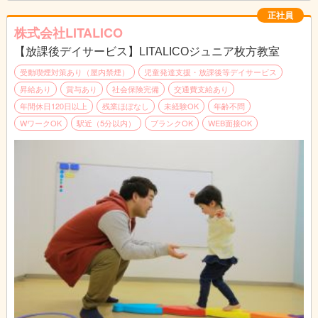
↓
個別支援計画の作成
正社員
お子さまひとり一人に6か月間の個別支援計画を作成していま
株式会社LITALICO
す。
【放課後デイサービス】LITALICOジュニア枚方教室
↓
お昼|休憩・ランチタイムです。
受動喫煙対策あり（屋内禁煙）
児童発達支援・放課後等デイサービス
↓
昇給あり
賞与あり
社会保険完備
交通費支給あり
指導
年間休日120日以上
残業ほぼなし
未経験OK
年齢不問
個別支援計画に基づきお子さまに指導を実施します。
WワークOK
駅近（5分以内）
ブランクOK
WEB面接OK
個別指導では45分の指導をし、小集団指導では1時間半～3時間
の指導をします。
↓
終礼|スタッフ間でお子さま保護者さまの情報共有や翌日の準備
をします。
↓
退勤|本日もお疲れさまでした！