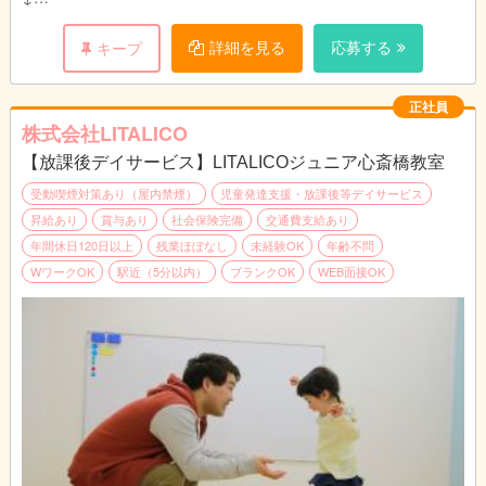
指導準備
個別支援計画に沿って指導の準備をします。
詳細を見る
応募する
キープ
プリントやカードの他、おもちゃやタブレットを使うことも。
↓
個別支援計画の作成
正社員
お子さまひとり一人に6か月間の個別支援計画を作成していま
株式会社LITALICO
す。
【放課後デイサービス】LITALICOジュニア心斎橋教室
↓
お昼|休憩・ランチタイムです。
受動喫煙対策あり（屋内禁煙）
児童発達支援・放課後等デイサービス
↓
昇給あり
賞与あり
社会保険完備
交通費支給あり
指導
年間休日120日以上
残業ほぼなし
未経験OK
年齢不問
個別支援計画に基づきお子さまに指導を実施します。
WワークOK
駅近（5分以内）
ブランクOK
WEB面接OK
個別指導では45分の指導をし、小集団指導では1時間半～3時間
の指導をします。
↓
終礼|スタッフ間でお子さま保護者さまの情報共有や翌日の準備
をします。
↓
退勤|本日もお疲れさまでした！