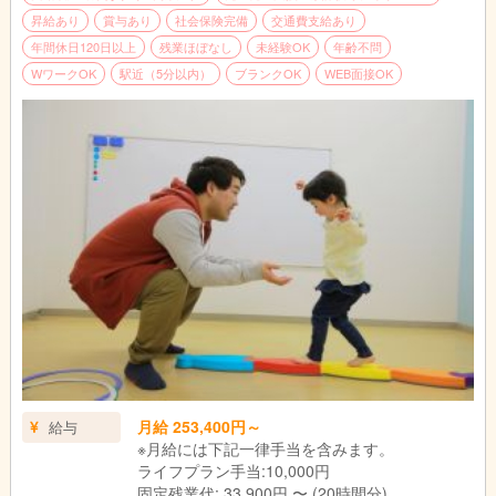
昇給あり
賞与あり
社会保険完備
交通費支給あり
年間休日120日以上
残業ほぼなし
未経験OK
年齢不問
WワークOK
駅近（5分以内）
ブランクOK
WEB面接OK
月給 253,400円～
給与
※月給には下記一律手当を含みます。
ライフプラン手当:10,000円
固定残業代: 33,900円 〜 (20時間分)