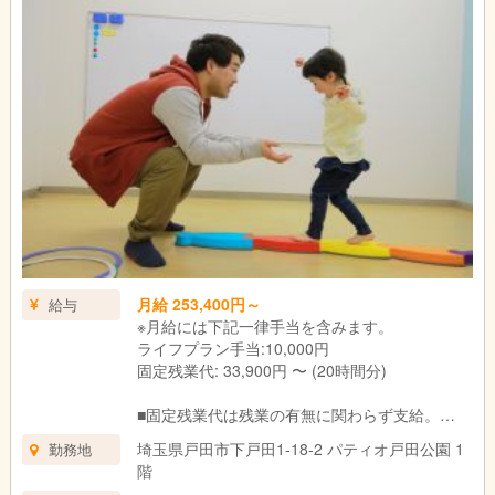
↓
終礼|スタッフ間でお子さま保護者さまの情報共有や翌日の準備
をします。
↓
退勤|本日もお疲れさまでした！
月給 253,400円～
給与
※月給には下記一律手当を含みます。
ライフプラン手当:10,000円
固定残業代: 33,900円 〜 (20時間分)
■固定残業代は残業の有無に関わらず支給。
上記の想定時間を超えた場合は、別途割増賃金
埼玉県戸田市下戸田1-18-2 パティオ戸田公園 1
勤務地
を支給いたします。
階
■試用期間3ヶ月あり。