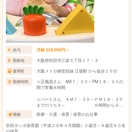
月給 225,000円～
給与
大阪府吹田市江坂５丁目１７－３
勤務地
大阪メトロ御堂筋線 江坂駅 から徒歩１０分
最寄駅
☆正職員さん AM７：３０～PM１８：３０の
勤務時間
間で実働８時間
☆パートさん ＡＭ７：３０～ＰＭ１８：３０
までのうち５～ ６時間からＯＫ
☆週３～４日からＯＫ
医療・介護・保育 / 保育のお仕事
職種
吹田ポッポ保育園（平成２９年４月開園）０歳児～６歳児６０名
の保育