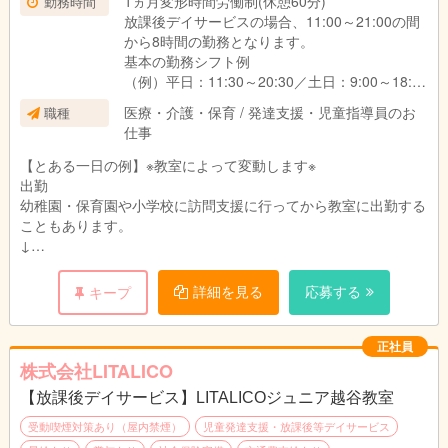
1ヵ月変形時間労働制(休憩60分)
勤務時間
放課後デイサービスの場合、11:00～21:00の間
から8時間の勤務となります。
基本の勤務シフト例
（例）平日：11:30～20:30／土日：9:00～18:00
※働き方や対象のお子さま、教室によって異なり
医療・介護・保育 / 発達支援・児童指導員のお
職種
ます。
仕事
【とある一日の例】※教室によって変動します※
出勤
幼稚園・保育園や小学校に訪問支援に行ってから教室に出勤する
こともあります。
↓
指導準備
個別支援計画に沿って指導の準備をします。
詳細を見る
応募する
キープ
プリントやカードの他、おもちゃやタブレットを使うことも。
↓
個別支援計画の作成
正社員
お子さまひとり一人に6か月間の個別支援計画を作成していま
株式会社LITALICO
す。
【放課後デイサービス】LITALICOジュニア越谷教室
↓
お昼|休憩・ランチタイムです。
受動喫煙対策あり（屋内禁煙）
児童発達支援・放課後等デイサービス
↓