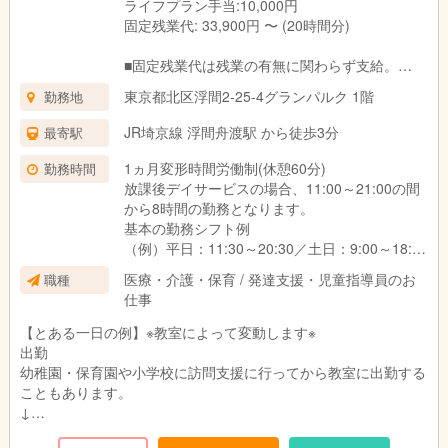
ライフプラン手当:10,000円
固定残業代: 33,900円 〜 (20時間分)
■固定残業代は残業の有無に関わらず支給。
上記の想定時間を超えた場合は、別途割増賃金
東京都北区浮間2-25-4グランパルク 1階
勤務地
を支給いたします。
■試用期間3ヶ月あり。
JR埼京線 浮間舟渡駅 から徒歩3分
最寄駅
期間中の待遇に変更はありません。
1ヵ月変形時間労働制(休憩60分)
勤務時間
放課後デイサービスの場合、11:00～21:00の間
から8時間の勤務となります。
基本の勤務シフト例
（例）平日：11:30～20:30／土日：9:00～18:00
※働き方や対象のお子さま、教室によって異なり
医療・介護・保育 / 発達支援・児童指導員のお
職種
ます。
仕事
【とある一日の例】※教室によって変動します※
出勤
幼稚園・保育園や小学校に訪問支援に行ってから教室に出勤する
こともあります。
↓
指導準備