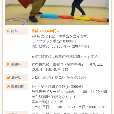
月給 253,400円～
給与
※月給には下記一律手当を含みます。
ライフプラン手当:10,000円
固定残業代: 33,900円 〜 (20時間分)
■固定残業代は残業の有無に関わらず支給。
上記の想定時間を超えた場合は、別途割増賃金
神奈川県横浜市鶴見区鶴見中央2-4-16 WELL
勤務地
を支給いたします。
COURT TSURUMI 2階
■試用期間3ヶ月あり。
期間中の待遇に変更はありません。
JR京浜東北線 鶴見駅 から徒歩5分
最寄駅
1ヵ月変形時間労働制(休憩60分)
勤務時間
放課後デイサービスの場合、11:00～21:00の間
から8時間の勤務となります。
基本の勤務シフト例
（例）平日：11:30～20:30／土日：9:00～18:00
※働き方や対象のお子さま、教室によって異なり