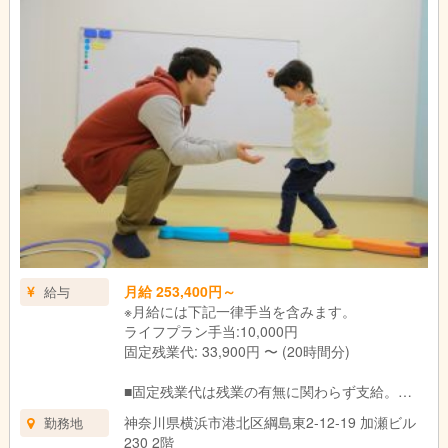
↓
終礼|スタッフ間でお子さま保護者さまの情報共有や翌日の準備
をします。
↓
退勤|本日もお疲れさまでした！
月給 253,400円～
給与
※月給には下記一律手当を含みます。
ライフプラン手当:10,000円
固定残業代: 33,900円 〜 (20時間分)
■固定残業代は残業の有無に関わらず支給。
上記の想定時間を超えた場合は、別途割増賃金
神奈川県横浜市港北区綱島東2-12-19 加瀬ビル
勤務地
を支給いたします。
230 2階