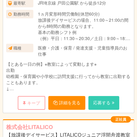
期間中の待遇に変更はありません。
JR埼京線 戸田公園駅 から徒歩12分
最寄駅
1ヵ月変形時間労働制(休憩60分)
勤務時間
放課後デイサービスの場合、11:00～21:00の間
から8時間の勤務となります。
基本の勤務シフト例
（例）平日：11:30～20:30／土日：9:00～18:00
※働き方や対象のお子さま、教室によって異なり
医療・介護・保育 / 発達支援・児童指導員のお
職種
ます。
仕事
【とある一日の例】※教室によって変動します※
出勤
幼稚園・保育園や小学校に訪問支援に行ってから教室に出勤する
こともあります。
↓
指導準備
個別支援計画に沿って指導の準備をします。
詳細を見る
応募する
キープ
プリントやカードの他、おもちゃやタブレットを使うことも。
↓
個別支援計画の作成
正社員
お子さまひとり一人に6か月間の個別支援計画を作成していま
株式会社LITALICO
す。
【放課後デイサービス】LITALICOジュニア浮間舟渡教室