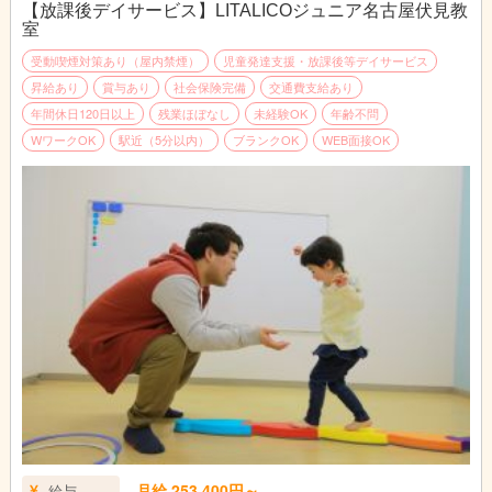
【放課後デイサービス】LITALICOジュニア名古屋伏見教
↓
室
お昼|休憩・ランチタイムです。
↓
受動喫煙対策あり（屋内禁煙）
児童発達支援・放課後等デイサービス
指導
昇給あり
賞与あり
社会保険完備
交通費支給あり
個別支援計画に基づきお子さまに指導を実施します。
年間休日120日以上
残業ほぼなし
未経験OK
年齢不問
個別指導では45分の指導をし、小集団指導では1時間半～3時間
WワークOK
駅近（5分以内）
ブランクOK
WEB面接OK
の指導をします。
↓
終礼|スタッフ間でお子さま保護者さまの情報共有や翌日の準備
をします。
↓
退勤|本日もお疲れさまでした！
月給 253,400円～
給与