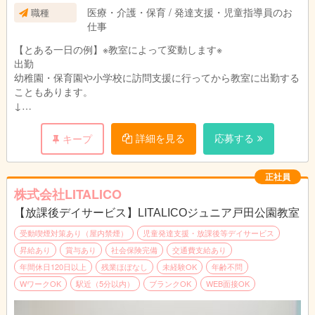
※働き方や対象のお子さま、教室によって異なり
医療・介護・保育 / 発達支援・児童指導員のお
職種
ます。
仕事
【とある一日の例】※教室によって変動します※
出勤
幼稚園・保育園や小学校に訪問支援に行ってから教室に出勤する
こともあります。
↓
指導準備
個別支援計画に沿って指導の準備をします。
詳細を見る
応募する
キープ
プリントやカードの他、おもちゃやタブレットを使うことも。
↓
個別支援計画の作成
正社員
お子さまひとり一人に6か月間の個別支援計画を作成していま
株式会社LITALICO
す。
【放課後デイサービス】LITALICOジュニア戸田公園教室
↓
お昼|休憩・ランチタイムです。
受動喫煙対策あり（屋内禁煙）
児童発達支援・放課後等デイサービス
↓
昇給あり
賞与あり
社会保険完備
交通費支給あり
指導
年間休日120日以上
残業ほぼなし
未経験OK
年齢不問
個別支援計画に基づきお子さまに指導を実施します。
WワークOK
駅近（5分以内）
ブランクOK
WEB面接OK
個別指導では45分の指導をし、小集団指導では1時間半～3時間
の指導をします。