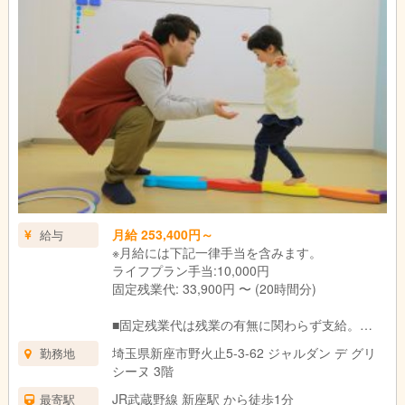
終礼|スタッフ間でお子さま保護者さまの情報共有や翌日の準備
をします。
↓
退勤|本日もお疲れさまでした！
月給 253,400円～
給与
※月給には下記一律手当を含みます。
ライフプラン手当:10,000円
固定残業代: 33,900円 〜 (20時間分)
■固定残業代は残業の有無に関わらず支給。
上記の想定時間を超えた場合は、別途割増賃金
埼玉県新座市野火止5-3-62 ジャルダン デ グリ
勤務地
を支給いたします。
シーヌ 3階
■試用期間3ヶ月あり。
期間中の待遇に変更はありません。
JR武蔵野線 新座駅 から徒歩1分
最寄駅