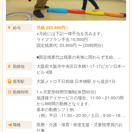
月給 253,400円～
給与
※月給には下記一律手当を含みます。
ライフプラン手当:10,000円
固定残業代: 33,900円 〜 (20時間分)
■固定残業代は残業の有無に関わらず支給。
上記の想定時間を超えた場合は、別途割増賃金
大阪府大阪市中央区日本橋1-17-17ピカソ日本一
勤務地
を支給いたします。
ビル 4階
■試用期間3ヶ月あり。
期間中の待遇に変更はありません。
大阪メトロ千日前線 日本橋駅 から徒歩1分
最寄駅
1ヵ月変形時間労働制(休憩60分)
勤務時間
放課後デイサービスの場合、11:00～21:00の間
から8時間の勤務となります。
基本の勤務シフト例
（例）平日：11:30～20:30／土日：9:00～18:00
※働き方や対象のお子さま、教室によって異なり
医療・介護・保育 / 発達支援・児童指導員のお
職種
ます。
仕事