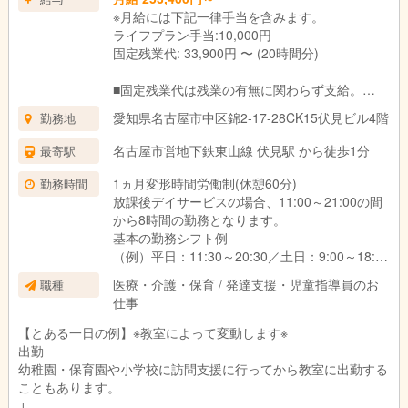
※月給には下記一律手当を含みます。
ライフプラン手当:10,000円
固定残業代: 33,900円 〜 (20時間分)
■固定残業代は残業の有無に関わらず支給。
上記の想定時間を超えた場合は、別途割増賃金
愛知県名古屋市中区錦2-17-28CK15伏見ビル4階
勤務地
を支給いたします。
■試用期間3ヶ月あり。
名古屋市営地下鉄東山線 伏見駅 から徒歩1分
最寄駅
期間中の待遇に変更はありません。
1ヵ月変形時間労働制(休憩60分)
勤務時間
放課後デイサービスの場合、11:00～21:00の間
から8時間の勤務となります。
基本の勤務シフト例
（例）平日：11:30～20:30／土日：9:00～18:00
※働き方や対象のお子さま、教室によって異なり
医療・介護・保育 / 発達支援・児童指導員のお
職種
ます。
仕事
【とある一日の例】※教室によって変動します※
出勤
幼稚園・保育園や小学校に訪問支援に行ってから教室に出勤する
こともあります。
↓