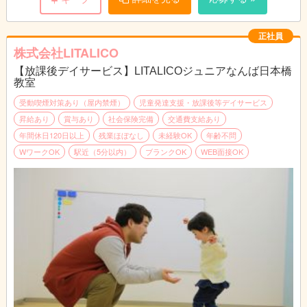
プリントやカードの他、おもちゃやタブレットを使うことも。
↓
個別支援計画の作成
正社員
お子さまひとり一人に6か月間の個別支援計画を作成していま
株式会社LITALICO
す。
【放課後デイサービス】LITALICOジュニアなんば日本橋
↓
教室
お昼|休憩・ランチタイムです。
↓
受動喫煙対策あり（屋内禁煙）
児童発達支援・放課後等デイサービス
指導
昇給あり
賞与あり
社会保険完備
交通費支給あり
個別支援計画に基づきお子さまに指導を実施します。
年間休日120日以上
残業ほぼなし
未経験OK
年齢不問
個別指導では45分の指導をし、小集団指導では1時間半～3時間
WワークOK
駅近（5分以内）
ブランクOK
WEB面接OK
の指導をします。
↓
終礼|スタッフ間でお子さま保護者さまの情報共有や翌日の準備
をします。
↓
退勤|本日もお疲れさまでした！