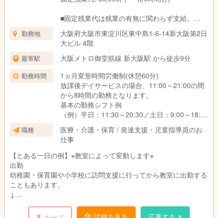
■固定残業代は残業の有無に関わらず支給。
上記の想定時間を超えた場合は、別途割増賃金
大阪府大阪市東淀川区東中島1-6-14新大阪第2日
勤務地
を支給いたします。
大ビル 4階
■試用期間3ヶ月あり。
期間中の待遇に変更はありません。
大阪メトロ御堂筋線 新大阪駅 から徒歩9分
最寄駅
1ヵ月変形時間労働制(休憩60分)
勤務時間
放課後デイサービスの場合、11:00～21:00の間
から8時間の勤務となります。
基本の勤務シフト例
（例）平日：11:30～20:30／土日：9:00～18:00
※働き方や対象のお子さま、教室によって異なり
医療・介護・保育 / 発達支援・児童指導員のお
職種
ます。
仕事
【とある一日の例】※教室によって変動します※
出勤
幼稚園・保育園や小学校に訪問支援に行ってから教室に出勤する
こともあります。
↓
指導準備
個別支援計画に沿って指導の準備をします。
詳細を見る
応募する
キープ