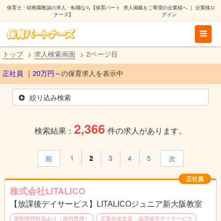
保育士・幼稚園教諭の求人・転職なら【保育パート
求人掲載をご希望の企業様へ
｜
企業様ロ
ナーズ】
グイン
トップ
求人検索画面
2ページ目
正社員
20万円～
の保育求人を表示中
絞り込み検索
2,366
検索結果：
件の求人があります。
1
2
3
4
5
前
次
正社員
株式会社LITALICO
【放課後デイサービス】LITALICOジュニア新大阪教室
受動喫煙対策あり（屋内禁煙）
児童発達支援・放課後等デイサービス