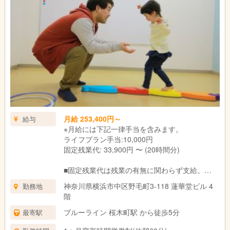
↓
退勤|本日もお疲れさまでした！
月給 253,400円～
給与
※月給には下記一律手当を含みます。
ライフプラン手当:10,000円
固定残業代: 33,900円 〜 (20時間分)
■固定残業代は残業の有無に関わらず支給。
上記の想定時間を超えた場合は、別途割増賃金
神奈川県横浜市中区野毛町3-118 蓮華堂ビル 4
勤務地
を支給いたします。
階
■試用期間3ヶ月あり。
期間中の待遇に変更はありません。
ブルーライン 桜木町駅 から徒歩5分
最寄駅