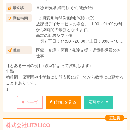
■試用期間3ヶ月あり。
期間中の待遇に変更はありません。
東急東横線 綱島駅 から徒歩4分
最寄駅
1ヵ月変形時間労働制(休憩60分)
勤務時間
放課後デイサービスの場合、11:00～21:00の間
から8時間の勤務となります。
基本の勤務シフト例
（例）平日：11:30～20:30／土日：9:00～18:00
※働き方や対象のお子さま、教室によって異なり
医療・介護・保育 / 発達支援・児童指導員のお
職種
ます。
仕事
【とある一日の例】※教室によって変動します※
出勤
幼稚園・保育園や小学校に訪問支援に行ってから教室に出勤する
こともあります。
↓
指導準備
個別支援計画に沿って指導の準備をします。
詳細を見る
応募する
キープ
プリントやカードの他、おもちゃやタブレットを使うことも。
↓
個別支援計画の作成
正社員
お子さまひとり一人に6か月間の個別支援計画を作成していま
株式会社LITALICO
す。