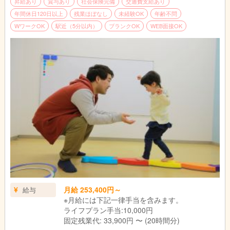
昇給あり
賞与あり
社会保険完備
交通費支給あり
指導
年間休日120日以上
残業ほぼなし
未経験OK
年齢不問
個別支援計画に基づきお子さまに指導を実施します。
WワークOK
駅近（5分以内）
ブランクOK
WEB面接OK
個別指導では45分の指導をし、小集団指導では1時間半～3時間
の指導をします。
↓
終礼|スタッフ間でお子さま保護者さまの情報共有や翌日の準備
をします。
↓
退勤|本日もお疲れさまでした！
月給 253,400円～
給与
※月給には下記一律手当を含みます。
ライフプラン手当:10,000円
固定残業代: 33,900円 〜 (20時間分)