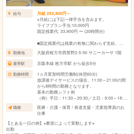
月給 253,400円～
給与
※月給には下記一律手当を含みます。
ライフプラン手当:10,000円
固定残業代: 33,900円 〜 (20時間分)
■固定残業代は残業の有無に関わらず支給。
上記の想定時間を超えた場合は、別途割増賃金
大阪府枚方市西禁野2-5-50 サニーカーサ 1階
勤務地
を支給いたします。
■試用期間3ヶ月あり。
京阪本線 枚方市駅 から徒歩5分
最寄駅
期間中の待遇に変更はありません。
1ヵ月変形時間労働制(休憩60分)
勤務時間
放課後デイサービスの場合、11:00～21:00の間
から8時間の勤務となります。
基本の勤務シフト例
（例）平日：11:30～20:30／土日：9:00～18:00
※働き方や対象のお子さま、教室によって異なり
医療・介護・保育 / 発達支援・児童指導員のお
職種
ます。
仕事
【とある一日の例】※教室によって変動します※
出勤