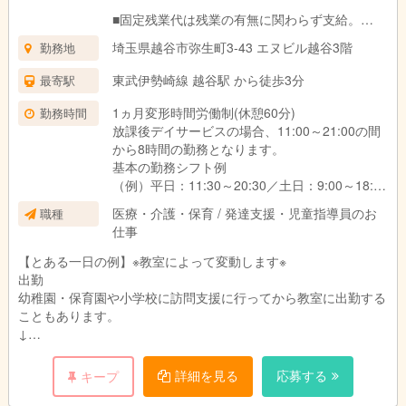
■固定残業代は残業の有無に関わらず支給。
上記の想定時間を超えた場合は、別途割増賃金
埼玉県越谷市弥生町3-43 エヌビル越谷3階
勤務地
を支給いたします。
■試用期間3ヶ月あり。
東武伊勢崎線 越谷駅 から徒歩3分
最寄駅
期間中の待遇に変更はありません。
1ヵ月変形時間労働制(休憩60分)
勤務時間
放課後デイサービスの場合、11:00～21:00の間
から8時間の勤務となります。
基本の勤務シフト例
（例）平日：11:30～20:30／土日：9:00～18:00
※働き方や対象のお子さま、教室によって異なり
医療・介護・保育 / 発達支援・児童指導員のお
職種
ます。
仕事
【とある一日の例】※教室によって変動します※
出勤
幼稚園・保育園や小学校に訪問支援に行ってから教室に出勤する
こともあります。
↓
指導準備
個別支援計画に沿って指導の準備をします。
詳細を見る
応募する
キープ
プリントやカードの他、おもちゃやタブレットを使うことも。