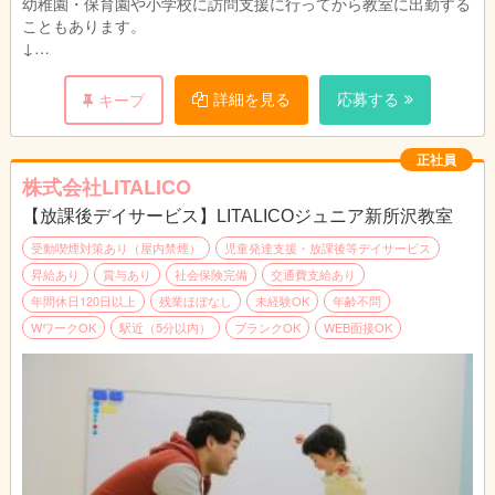
幼稚園・保育園や小学校に訪問支援に行ってから教室に出勤する
こともあります。
↓
指導準備
個別支援計画に沿って指導の準備をします。
詳細を見る
応募する
キープ
プリントやカードの他、おもちゃやタブレットを使うことも。
↓
個別支援計画の作成
正社員
お子さまひとり一人に6か月間の個別支援計画を作成していま
株式会社LITALICO
す。
【放課後デイサービス】LITALICOジュニア新所沢教室
↓
お昼|休憩・ランチタイムです。
受動喫煙対策あり（屋内禁煙）
児童発達支援・放課後等デイサービス
↓
昇給あり
賞与あり
社会保険完備
交通費支給あり
指導
年間休日120日以上
残業ほぼなし
未経験OK
年齢不問
個別支援計画に基づきお子さまに指導を実施します。
WワークOK
駅近（5分以内）
ブランクOK
WEB面接OK
個別指導では45分の指導をし、小集団指導では1時間半～3時間
の指導をします。
↓
終礼|スタッフ間でお子さま保護者さまの情報共有や翌日の準備
をします。
↓
退勤|本日もお疲れさまでした！