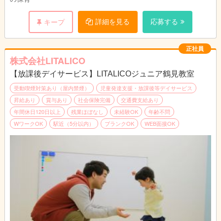
詳細を見る
応募する
キープ
正社員
株式会社LITALICO
【放課後デイサービス】LITALICOジュニア鶴見教室
受動喫煙対策あり（屋内禁煙）
児童発達支援・放課後等デイサービス
昇給あり
賞与あり
社会保険完備
交通費支給あり
年間休日120日以上
残業ほぼなし
未経験OK
年齢不問
WワークOK
駅近（5分以内）
ブランクOK
WEB面接OK