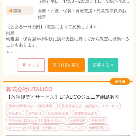
（例）平日：11:30～20:30／土日：9:00～18:00
※働き方や対象のお子さま、教室によって異なり
医療・介護・保育 / 発達支援・児童指導員のお
職種
ます。
仕事
【とある一日の例】※教室によって変動します※
出勤
幼稚園・保育園や小学校に訪問支援に行ってから教室に出勤する
こともあります。
↓
指導準備
個別支援計画に沿って指導の準備をします。
詳細を見る
応募する
キープ
プリントやカードの他、おもちゃやタブレットを使うことも。
↓
個別支援計画の作成
正社員
お子さまひとり一人に6か月間の個別支援計画を作成していま
株式会社LITALICO
す。
【放課後デイサービス】LITALICOジュニア綱島教室
↓
お昼|休憩・ランチタイムです。
受動喫煙対策あり（屋内禁煙）
児童発達支援・放課後等デイサービス
↓
昇給あり
賞与あり
社会保険完備
交通費支給あり
指導
年間休日120日以上
残業ほぼなし
未経験OK
年齢不問
個別支援計画に基づきお子さまに指導を実施します。
WワークOK
駅近（5分以内）
ブランクOK
WEB面接OK
個別指導では45分の指導をし、小集団指導では1時間半～3時間
の指導をします。