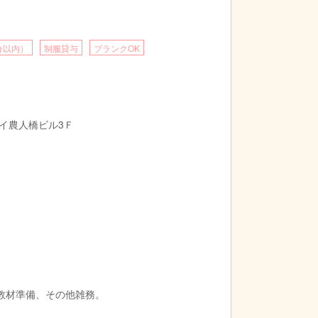
分以内）
制服貸与
ブランクOK
カイ農人橋ビル3Ｆ
教材準備、その他雑務。