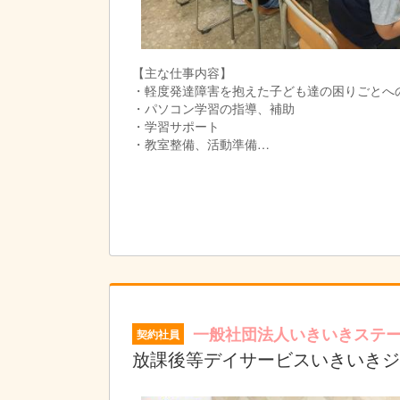
【主な仕事内容】
・軽度発達障害を抱えた子ども達の困りごとへ
・パソコン学習の指導、補助
・学習サポート
・教室整備、活動準備
・お子様の送迎
・事務業務補助
事務業務は本部で一括で行っているため、日々
フ間で共有し合って、是非親密に子ども達と関
一般社団法人いきいきステ
契約社員
放課後等デイサービスいきいきジ