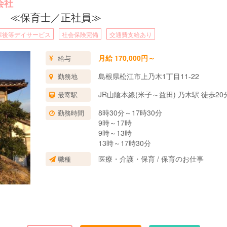
会社
 ≪保育士／正社員≫
課後等デイサービス
社会保険完備
交通費支給あり
月給 170,000円～
給与
島根県松江市上乃木1丁目11-22
勤務地
JR山陰本線(米子～益田) 乃木駅 徒歩20
最寄駅
8時30分～17時30分
勤務時間
9時～17時
9時～13時
13時～17時30分
医療・介護・保育 / 保育のお仕事
職種