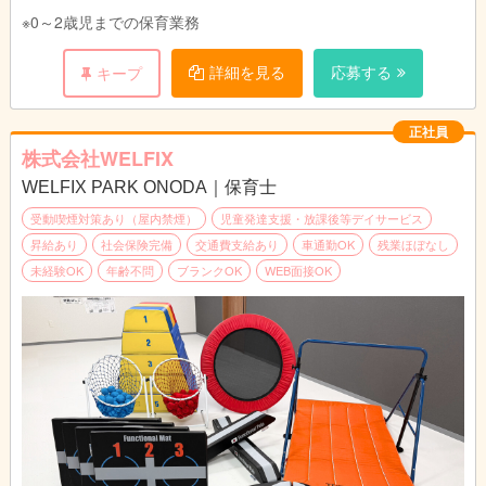
※0～2歳児までの保育業務
詳細を見る
応募する
キープ
正社員
株式会社WELFIX
WELFIX PARK ONODA｜保育士
受動喫煙対策あり（屋内禁煙）
児童発達支援・放課後等デイサービス
昇給あり
社会保険完備
交通費支給あり
車通勤OK
残業ほぼなし
未経験OK
年齢不問
ブランクOK
WEB面接OK