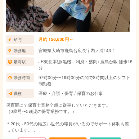
月給 156,600円～
給与
宮城県大崎市鹿島台広長字内ノ浦143-1
勤務地
JR東北本線(黒磯～利府・盛岡) 鹿島台駅 徒歩15
最寄駅
分
07時00分〜19時00分の間で8時間以上のシフト
勤務時間
制勤務
医療・介護・保育 / 保育のお仕事
職種
保育園にて保育士業務全般に従事していただきます。
（0歳児〜5歳児の保育業務です。）
＊20代～50代の幅広い世代の職員がいるのでサポート体制も整
っています。
＊保育園運営に全員で参加し、成長できる仕組みづくりを行なっ