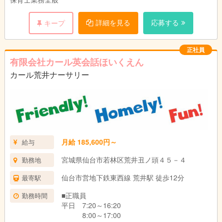
10:35～19:35
※実働8時間
詳細を見る
応募する
キープ
土曜 7:25～13:05
12:55～18:35
※実働5時間40分
正社員
※交替制
有限会社カール英会話ほいくえん
■契約職員
平日 8:00～18:30間の希望による固定シフト
カール荒井ナーサリー
土曜 7:25～18:35間で応相談
■パート
7:20～10:40、16:15～19:35
8:00～18:30内で応相談
※時短勤務可
月給 185,600円～
給与
宮城県仙台市若林区荒井丑ノ頭４５－４
勤務地
仙台市営地下鉄東西線 荒井駅 徒歩12分
最寄駅
■正職員
勤務時間
平日 7:20～16:20
8:00～17:00