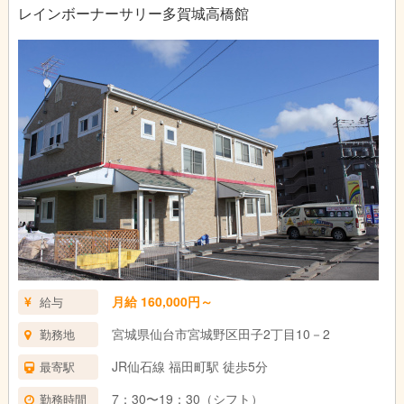
平日 8:00～18:30間の希望による固定シフト
レインボーナーサリー多賀城高橋館
土曜 7:25～18:35間で応相談
■パート
7:20～10:40、16:15～19:35
8:00～18:30内で応相談
※時短勤務可
月給 160,000円～
給与
宮城県仙台市宮城野区田子2丁目10－2
勤務地
JR仙石線 福田町駅 徒歩5分
最寄駅
7：30〜19：30（シフト）
勤務時間