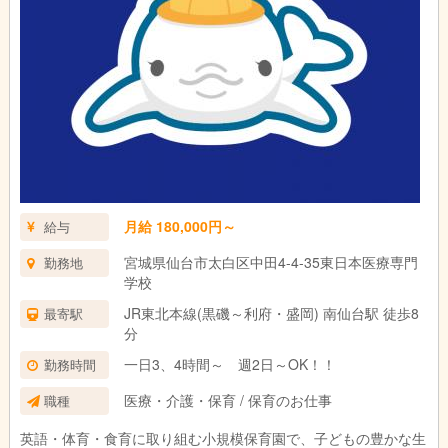
月給 180,000円～
給与
宮城県仙台市太白区中田4-4-35東日本医療専門
勤務地
学校
JR東北本線(黒磯～利府・盛岡) 南仙台駅 徒歩8
最寄駅
分
一日3、4時間～ 週2日～OK！！
勤務時間
医療・介護・保育 / 保育のお仕事
職種
英語・体育・食育に取り組む小規模保育園で、子どもの豊かな生