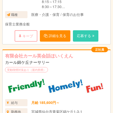
8:15～17:15
8:30～17:30
8:45～17:45
医療・介護・保育 / 保育のお仕事
職種
9:00～18:00
9:15～18:15
保育士業務全般
10:35～19:35
※実働8時間
詳細を見る
応募する
キープ
土曜 7:25～13:05
12:55～18:35
※実働5時間40分
正社員
※交替制
有限会社カール英会話ほいくえん
■契約職員
平日 8:00～18:30間の希望による固定シフト
カール錦ケ丘ナーサリー
土曜 7:25～18:35間で応相談
受動喫煙対策あり（屋内禁煙）
■パート
7:20～10:40、16:15～19:35
8:00～18:30内で応相談
※時短勤務可
月給 185,600円～
給与
宮城県仙台市青葉区錦ケ丘1-3-1
勤務地