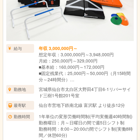
年収 3,000,000円～
給与
想定年収：3,000,000円～3,948,000円
月給：250,000円～329,000円
■基本給：160,000円～172,000円
■固定残業代：25,000円～50,000円（月15時間
分～24時間分）
■諸手当：65,000円～107,000円
宮城県仙台市太白区大野田4丁目6-1リバーサイ
勤務地
ド三樹1号館201号室
＜試用期間中＞
月給：235,000円
仙台市営地下鉄南北線 富沢駅 より徒歩12分
最寄駅
■基本給：160,000円
1年単位の変形労働時間制(平均実働週40時間制)
勤務時間
■固定残業代：20,000円（月12時間分）
勤務曜日：月～日曜日の間で週5日シフト制
■諸手当：55,000円
勤務時間：8:00～20:00の間でシフト制(実働8時
間／休憩60分)
①試用期間6ヶ月