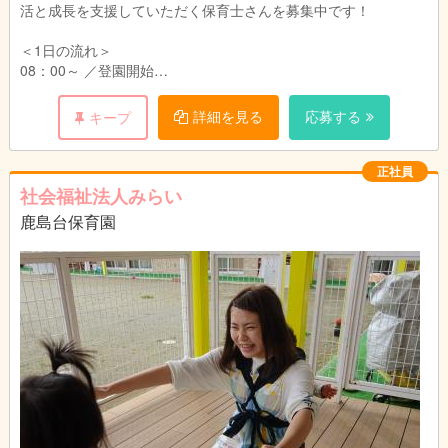
活と成長を支援していただく保育士さんを募集中です！
＜1日の流れ＞
08：00～ ／登園開始
10：00～／クラス活動（英語レッスン、体操、公園へのお出か
けなど）
詳細を見る
応募する
キープ
11：30～／お昼の時間（栄養士さんが自園で調理を行います）
12：00～／お昼寝タイム
15：00～／おやつ、自由遊び
正社員
～18：00／お迎え
社会福祉法人みらい
鹿島台保育園