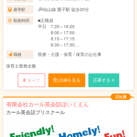
JR仙山線 愛子駅 徒歩20分
最寄駅
■正職員
勤務時間
平日 7:20～16:20
8:00～17:00
8:15～17:15
8:30～17:30
8:45～17:45
医療・介護・保育 / 保育のお仕事
職種
9:00～18:00
9:15～18:15
保育士業務全般
10:35～19:35
※実働8時間
詳細を見る
応募する
キープ
土曜 7:25～13:05
12:55～18:35
※実働5時間40分
正社員
※交替制
有限会社カール英会話ほいくえん
■契約職員
平日 8:00～18:30間の希望による固定シフト
カール英会話プリスクール
土曜 7:25～18:35間で応相談
■パート
7:20～10:40、16:15～19:35
8:00～18:30内で応相談