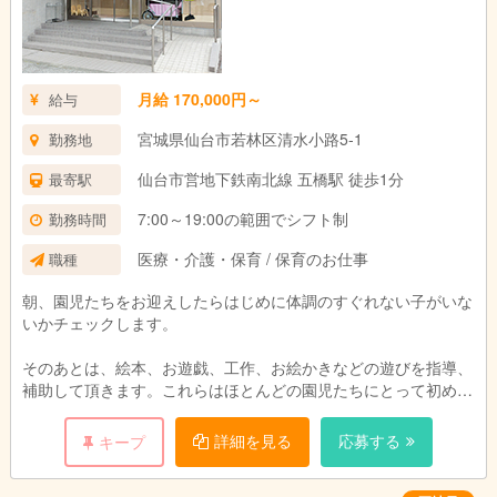
月給 170,000円～
給与
宮城県仙台市若林区清水小路5‐1
勤務地
仙台市営地下鉄南北線 五橋駅 徒歩1分
最寄駅
7:00～19:00の範囲でシフト制
勤務時間
医療・介護・保育 / 保育のお仕事
職種
朝、園児たちをお迎えしたらはじめに体調のすぐれない子がいな
いかチェックします。
そのあとは、絵本、お遊戯、工作、お絵かきなどの遊びを指導、
補助して頂きます。これらはほとんどの園児たちにとって初めて
の集団生活の体験になります。
詳細を見る
応募する
キープ
ここで学んだコミュニケーションや社会のルールが、ご家庭での
しつけや卒園以降の成長にも関わってきます。