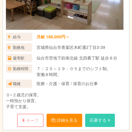
月給 168,000円～
給与
宮城県仙台市青葉区木町通2丁目3-39
勤務地
仙台市営地下鉄南北線 北四番丁駅 徒歩８分
最寄駅
７：２５～１９：０５までのシフト制。
勤務時間
実働８時間。
医療・介護・保育 / 保育のお仕事
職種
０~２歳児の保育。
一時預かり保育。
子育て支援。
詳細を見る
応募する
キープ