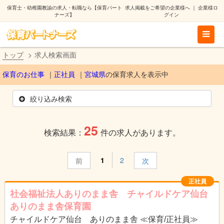
保育士・幼稚園教諭の求人・転職なら【保育パート
求人掲載をご希望の企業様へ
｜
企業様ロ
ナーズ】
グイン
トップ
求人検索画面
保育のお仕事
正社員
宮城県
の保育求人を表示中
絞り込み検索
25
検索結果：
件の求人があります。
1
2
前
次
正社員
社会福祉法人ありのまま舎 チャイルドケア仙台
ありのまま舎保育園
チャイルドケア仙台 ありのまま舎 ≪保育/正社員≫