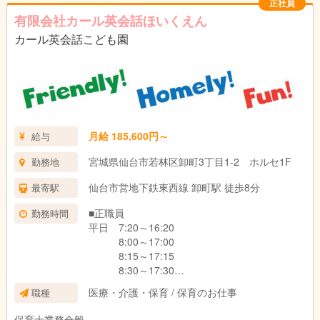
正社員
その他、給食やおやつの配膳、お掃除などをして頂きます。
有限会社カール英会話ほいくえん
カール英会話こども園
月給 185,600円～
給与
宮城県仙台市若林区卸町3丁目1-2 ホルセ1F
勤務地
仙台市営地下鉄東西線 卸町駅 徒歩8分
最寄駅
■正職員
勤務時間
平日 7:20～16:20
8:00～17:00
8:15～17:15
8:30～17:30
8:45～17:45
医療・介護・保育 / 保育のお仕事
職種
9:00～18:00
9:15～18:15
保育士業務全般