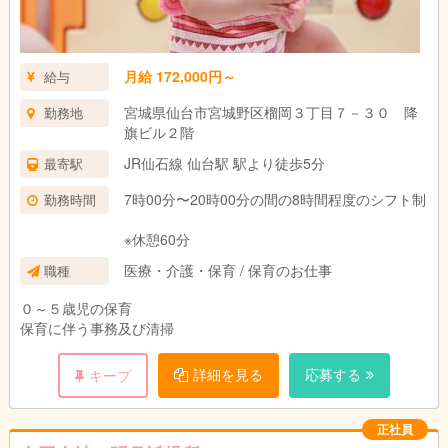
月給 172,000円～
給与
宮城県仙台市宮城野区榴岡３丁目７－３０ 降
勤務地
旗ビル２階
JR仙石線 仙台駅 駅より徒歩5分
最寄駅
7時00分〜20時00分の間の8時間程度のシフト制
勤務時間
※休憩60分
医療・介護・保育 / 保育のお仕事
職種
０～５歳児の保育
保育に伴う事務及び清掃
詳細を見る
応募する
キープ
正社員