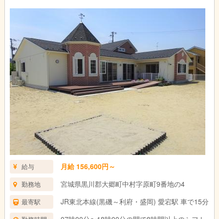
月給 156,600円～
給与
宮城県黒川郡大郷町中村字原町9番地の4
勤務地
JR東北本線(黒磯～利府・盛岡) 愛宕駅 車で15分
最寄駅