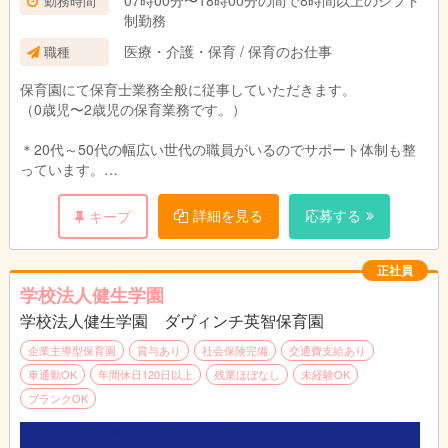
07時00分〜18時00分の間で8時間以上のシフト
勤務時間
制勤務
医療・介護・保育 / 保育のお仕事
職種
保育園にて保育士業務全般に従事していただきます。
（0歳児〜2歳児の保育業務です。）
＊20代～50代の幅広い世代の職員がいるのでサポート体制も整
っています。
＊保育園運営に全員で参加し、成長できる仕組みづくりを行なっ
ています。
詳細を見る
応募する
キープ
＊残業少なめ、持ち帰りの仕事なし！
＊見学は随時受け付けております。まずは、 お気軽に園の雰囲
気を見に来てみませんか。
正社員
学校法人健生学園
学校法人健生学園 ダヴィンチ英智保育園
企業主導型保育園
賞与あり
社会保険完備
交通費支給あり
車通勤OK
年間休日120日以上
残業ほぼなし
未経験OK
ブランクOK