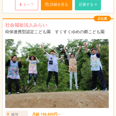
ています。
詳細を見る
応募する
キープ
＊残業少なめ、持ち帰りの仕事なし！
＊見学は随時受け付けております。まずは、 お気軽に園の雰囲
気を見に来てみませんか。
正社員
社会福祉法人みらい
幼保連携型認定こども園 すくすくゆめの郷こども園
月給 156,600円～
給与