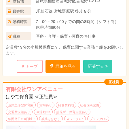
宮城県仙台市宮城野区宮城野1-21-3
勤務地
JR仙石線 宮城野原駅 徒歩８分
最寄駅
7：00～20：00までの間の8時間（シフト制）
勤務時間
休憩時間60分
医療・介護・保育 / 保育のお仕事
職種
定員数19名の小規模保育にて、保育に関する業務全般をお願いし
ます。
詳細を見る
応募する
キープ
正社員
有限会社ワンアベニュー
はやて保育園 ≪正社員≫
企業主導型保育園
賞与あり
給食費補助
社会保険完備
交通費支給あり
車通勤OK
託児所・保育支援あり
年間休日120日以上
残業ほぼなし
WワークOK
ブランクOK