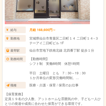
月給 168,600円～
給与
宮城県仙台市青葉区二日町１４ 二日町１４−３
勤務地
テーアイ二日町ビル 1F
仙台市営地下鉄南北線 北四番丁駅 徒歩１分
最寄駅
【勤務時間】
勤務時間
シフト制 実働8時間 休憩1時間
平日 土曜日 とも 7：30～19：30
１か月単位の変形労働時間制。
医療・介護・保育 / 保育のお仕事
職種
勤務時間・シフトは希望、有給消化を考慮しま
【保育業務】
す。
定員１９名の少人数、アットホームな雰囲気の中、子ども一人ひ
休憩室完備。現場と切り離して休憩を行いま
とりの発達や成長に合わせた保育ができる環境です。