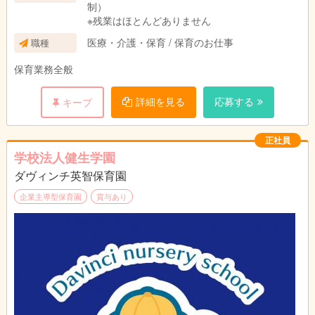
制）
※残業はほとんどありません
医療・介護・保育 / 保育のお仕事
職種
保育業務全般
詳細を見る
応募する
キープ
正社員
学校法人健生学園
ダヴィンチ英智保育園
企業主導型保育園
賞与あり