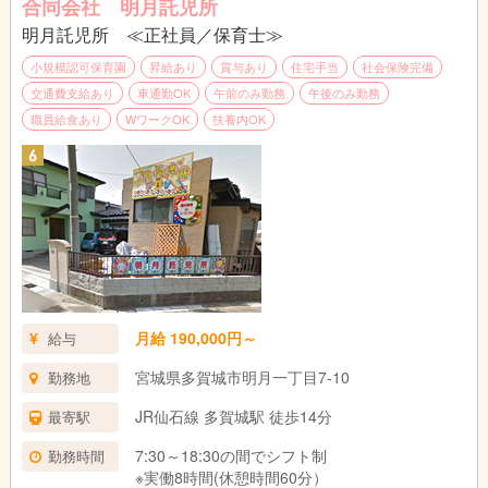
合同会社 明月託児所
明月託児所 ≪正社員／保育士≫
小規模認可保育園
昇給あり
賞与あり
住宅手当
社会保険完備
交通費支給あり
車通勤OK
午前のみ勤務
午後のみ勤務
職員給食あり
WワークOK
扶養内OK
月給 190,000円～
給与
宮城県多賀城市明月一丁目7-10
勤務地
JR仙石線 多賀城駅 徒歩14分
最寄駅
7:30～18:30の間でシフト制
勤務時間
※実働8時間(休憩時間60分）