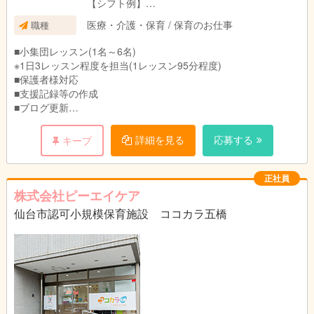
【シフト例】
試用期間中は契約社員としての勤務
■9:00～18:00
※給与、給与改定以外の条件に変更なし
医療・介護・保育 / 保育のお仕事
職種
■9:30～18:30
②残業は月5時間程度
■10:00～19:00 等
③固定残業代は時間外労働の有無に関わらず支
■小集団レッスン(1名～6名)
※基本的には9:00～19:00の間でのシフトになり
給
※1日3レッスン程度を担当(1レッスン95分程度)
ます。
超過分は法定通り支給
■保護者様対応
※持ち帰り仕事はございません。
④児童福祉事業5年以上の経験で月給プラス
■支援記録等の作成
※残業は月5時間程度
10,000円
■ブログ更新
■その他付随業務
変更の範囲：会社が指定する業務
詳細を見る
応募する
キープ
※教室長業務を行う方は教室長業務(教室運営・トレーナー管理)
【1日のスケジュール例】
正社員
9:30～ 出勤、朝礼
株式会社ピーエイケア
10:00～ レッスン1
仙台市認可小規模保育施設 ココカラ五橋
11:35～ 休憩
12:35～ 事務作業
14:40～ レッスン2
16:25～ レッスン3
18:30～ 退勤