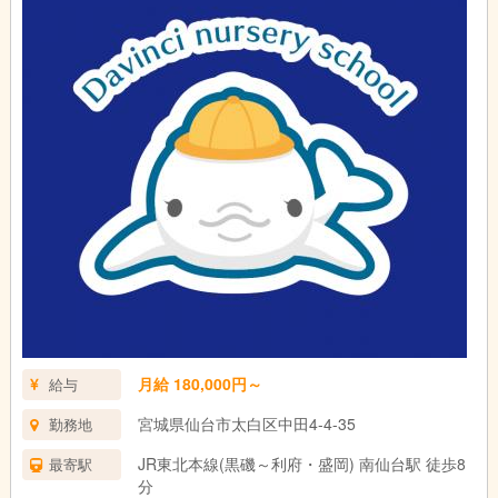
月給 180,000円～
給与
宮城県仙台市太白区中田4-4-35
勤務地
JR東北本線(黒磯～利府・盛岡) 南仙台駅 徒歩8
最寄駅
分