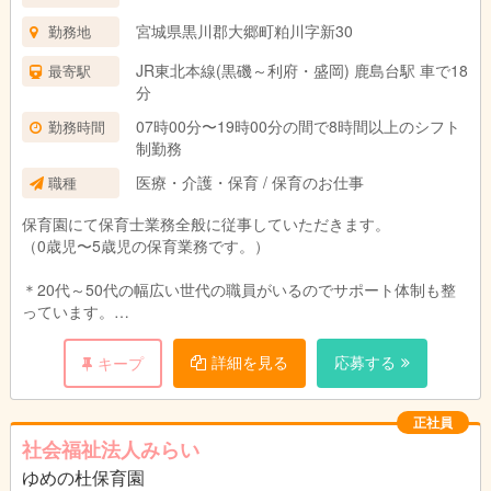
宮城県黒川郡大郷町粕川字新30
勤務地
JR東北本線(黒磯～利府・盛岡) 鹿島台駅 車で18
最寄駅
分
07時00分〜19時00分の間で8時間以上のシフト
勤務時間
制勤務
医療・介護・保育 / 保育のお仕事
職種
保育園にて保育士業務全般に従事していただきます。
（0歳児〜5歳児の保育業務です。）
＊20代～50代の幅広い世代の職員がいるのでサポート体制も整
っています。
＊保育園運営に全員で参加し、成長できる仕組みづくりを行なっ
ています。
詳細を見る
応募する
キープ
＊残業少なめ、持ち帰りの仕事なし！
＊見学は随時受け付けております。まずは、 お気軽に園の雰囲
気を見に来てみませんか。
正社員
社会福祉法人みらい
ゆめの杜保育園