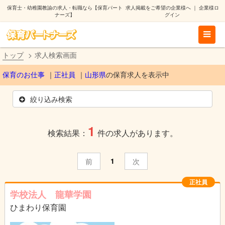
保育士・幼稚園教諭の求人・転職なら【保育パート
求人掲載をご希望の企業様へ
｜
企業様ロ
ナーズ】
グイン
トップ
求人検索画面
保育のお仕事
正社員
山形県
の保育求人を表示中
絞り込み検索
1
検索結果：
件の求人があります。
1
前
次
正社員
学校法人 龍華学園
ひまわり保育園