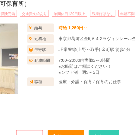
可保育所）
会保険完備
交通費支給あり
年間休日120日以上
残業ほぼなし
年齢不問
時給 1,250円～
給与
東京都葛飾区金町6-4-2ラヴィクレール
勤務地
JR常磐線(上野～取手) 金町駅 徒歩1分
最寄駅
7:00~20:00内実働5～8時間
勤務時間
※お時間はご相談ください！
※シフト制 週3～5日
医療・介護・保育 / 保育のお仕事
職種