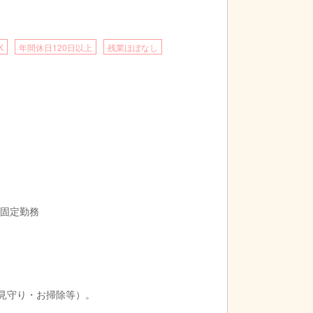
K
年間休日120日以上
残業ほぼなし
0の固定勤務
見守り・お掃除等）。