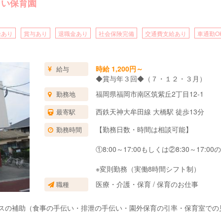
らい保育園
給あり
賞与あり
退職金あり
社会保険完備
交通費支給あり
車通勤O
時給 1,200円～
給与
◆賞与年３回◆（７・１２・３月）
福岡県福岡市南区筑紫丘2丁目12-1
勤務地
西鉄天神大牟田線 大橋駅 徒歩13分
最寄駅
【勤務日数・時間は相談可能】
勤務時間
①8:00～17:00もしくは②8:30～17:0
※変則勤務（実働8時間シフト制）
医療・介護・保育 / 保育のお仕事
職種
ラスの補助（食事の手伝い・排泄の手伝い・園外保育の引率・保育室での