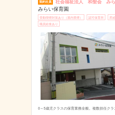
社会福祉法人 和聖会 み
契約社員
みらい保育園
受動喫煙対策あり（屋内禁煙）
認可保育所
昇
職員給食あり
0～5歳児クラスの保育業務全般。複数担任ク