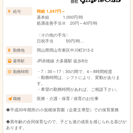
時給 1,047円～
給与
基本給 1,000円/時
処遇改善手当Ⅲ 20円～40円/時
〈その他の手当〉
日祝手当 50円/時
処遇改善手当Ⅰ（6月・12月）に勤務時間数等に
岡山県岡山市東区中川町313-2
勤務地
応じて別途支給あり
JR赤穂線 大多羅駅 徒歩8分
最寄駅
・7：30～17：30の間で、4～8時間程度
勤務時間
・勤務時間は、シフトにより、変動がありま
す。
・希望の勤務時間があれば、ご相談下さい。
医療・介護・保育 / 保育のお仕事
職種
◆平成30年開所の小規模保育園（企業主導型）での保育業務
◆異年齢の合同保育なので、子ども達の成長を感じられる喜びが
あります。