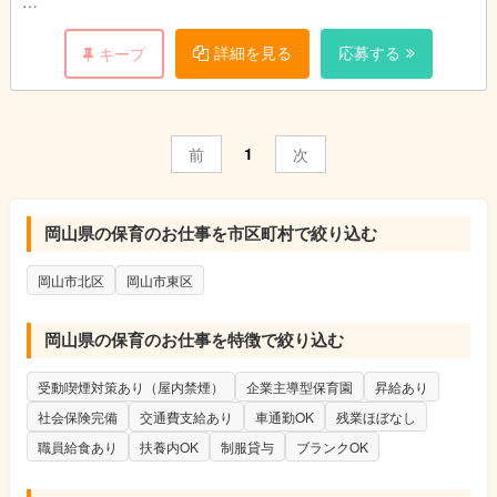
◆書類作成業務は、慣れるまで、しっかりサポートします！
詳細を見る
応募する
キープ
◆経験のない方、ブランクのある方も歓迎します。
◆6ヶ月後の正社員登用の可能性あり
1
前
次
岡山県の保育のお仕事を市区町村で絞り込む
岡山市北区
岡山市東区
岡山県の保育のお仕事を特徴で絞り込む
受動喫煙対策あり（屋内禁煙）
企業主導型保育園
昇給あり
社会保険完備
交通費支給あり
車通勤OK
残業ほぼなし
職員給食あり
扶養内OK
制服貸与
ブランクOK