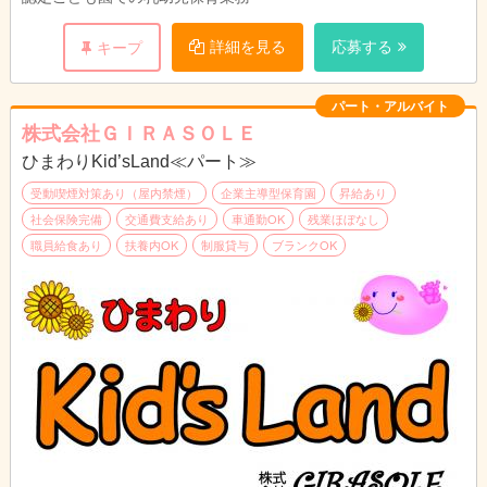
詳細を見る
応募する
キープ
パート・アルバイト
株式会社ＧＩＲＡＳＯＬＥ
ひまわりKid’sLand≪パート≫
受動喫煙対策あり（屋内禁煙）
企業主導型保育園
昇給あり
社会保険完備
交通費支給あり
車通勤OK
残業ほぼなし
職員給食あり
扶養内OK
制服貸与
ブランクOK