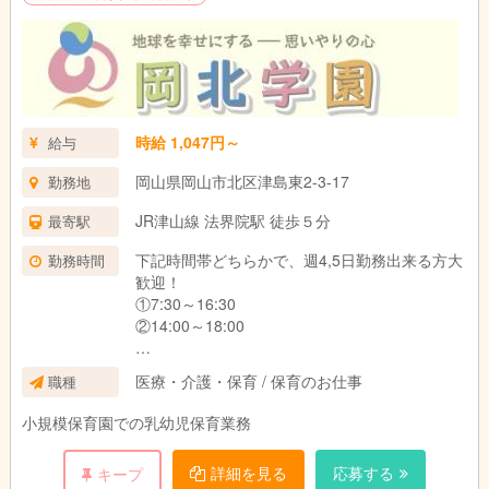
時給 1,047円～
給与
岡山県岡山市北区津島東2-3-17
勤務地
JR津山線 法界院駅 徒歩５分
最寄駅
下記時間帯どちらかで、週4,5日勤務出来る方大
勤務時間
歓迎！
①7:30～16:30
②14:00～18:00
または、
医療・介護・保育 / 保育のお仕事
職種
9:00～18:00の間で、4時間程度のご勤務
勤務希望日時や時間帯など、お気軽にご相談く
小規模保育園での乳幼児保育業務
ださい。
詳細を見る
応募する
キープ