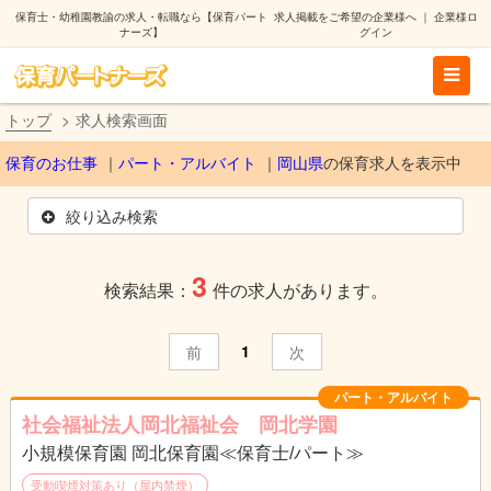
保育士・幼稚園教諭の求人・転職なら【保育パート
求人掲載をご希望の企業様へ
｜
企業様ロ
ナーズ】
グイン
トップ
求人検索画面
保育のお仕事
パート・アルバイト
岡山県
の保育求人を表示中
絞り込み検索
3
検索結果：
件の求人があります。
1
前
次
パート・アルバイト
社会福祉法人岡北福祉会 岡北学園
小規模保育園 岡北保育園≪保育士/パート≫
受動喫煙対策あり（屋内禁煙）