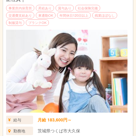
事業所内保育所
昇給あり
賞与あり
社会保険完備
交通費支給あり
車通勤OK
年間休日120日以上
残業ほぼなし
制服貸与
ブランクOK
月給 183,600円～
給与
茨城県つくば市大久保
勤務地