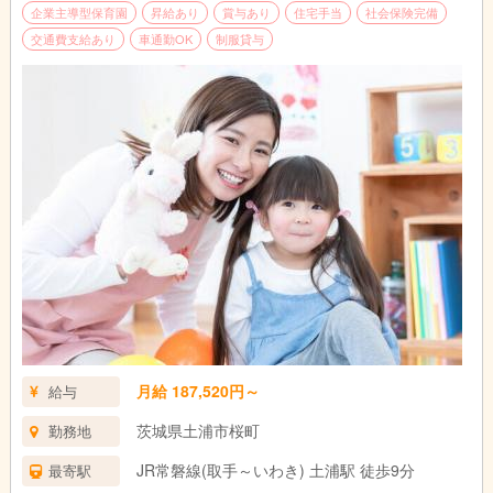
企業主導型保育園
昇給あり
賞与あり
住宅手当
社会保険完備
交通費支給あり
車通勤OK
制服貸与
月給 187,520円～
給与
茨城県土浦市桜町
勤務地
JR常磐線(取手～いわき) 土浦駅 徒歩9分
最寄駅