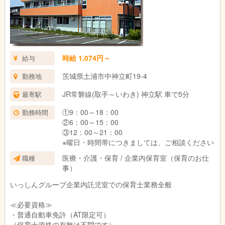
時給 1,074円～
給与
茨城県土浦市中神立町19-4
勤務地
JR常磐線(取手～いわき) 神立駅 車で5分
最寄駅
①9：00～18：00
勤務時間
②6：00～15：00
③12：00～21：00
※曜日・時間帯につきましては、ご相談ください
医療・介護・保育 / 企業内保育室（保育のお仕
職種
事）
いっしんグループ企業内託児室での保育士業務全般
≪必要資格≫
・普通自動車免許（AT限定可）
（保育士資格の有無は不問です）