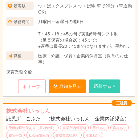
つくばエクスプレス つくば駅 車で20分（車通勤
最寄駅
OK）
月曜日～金曜日の週5日
勤務時間
7：45～18：45の間で実働8時間シフト制
（延長保育の場合20：45まで）
※遅番は最長20：45までになりますが、平均18
時～19時台が多い状況です。
医療・介護・保育 / 企業内保育室（保育のお仕
職種
事）
保育業務全般
詳細を見る
応募する
キープ
正社員
株式会社いっしん
託児所 こぶた （株式会社いっしん 企業内託児室）
受動喫煙対策あり（屋内禁煙）
事業所内保育所
昇給あり
賞与あり
住宅手当
社会保険完備
交通費支給あり
車通勤OK