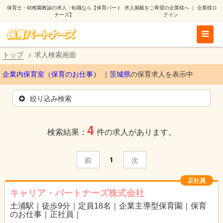
保育士・幼稚園教諭の求人・転職なら【保育パート
求人掲載をご希望の企業様へ
｜
企業様ロ
ナーズ】
グイン
トップ
求人検索画面
企業内保育室（保育のお仕事）
茨城県
の保育求人を表示中
絞り込み検索
4
検索結果：
件の求人があります。
1
前
次
正社員
キャリア・パートナーズ株式会社
土浦駅｜徒歩9分｜定員18名｜企業主導型保育園｜保育
のお仕事｜正社員｜