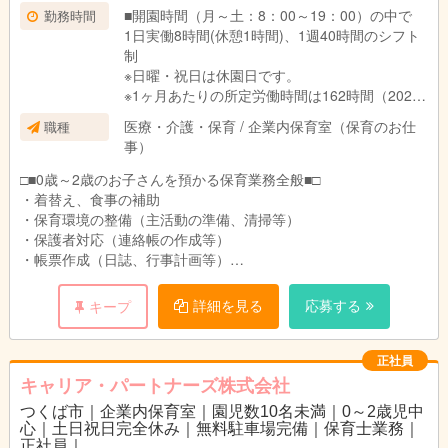
■開園時間（月～土：8：00～19：00）の中で
勤務時間
1日実働8時間(休憩1時間)、1週40時間のシフト
制
※日曜・祝日は休園日です。
※1ヶ月あたりの所定労働時間は162時間（2022
年実績）
医療・介護・保育 / 企業内保育室（保育のお仕
職種
事）
□■0歳～2歳のお子さんを預かる保育業務全般■□
・着替え、食事の補助
・保育環境の整備（主活動の準備、清掃等）
・保護者対応（連絡帳の作成等）
・帳票作成（日誌、行事計画等）
※持ち帰り仕事無し
※保育記録などはICTシステムを導入しており業務効率を図って
詳細を見る
応募する
キープ
います
正社員
キャリア・パートナーズ株式会社
つくば市｜企業内保育室｜園児数10名未満｜0～2歳児中
心｜土日祝日完全休み｜無料駐車場完備｜保育士業務｜
正社員｜