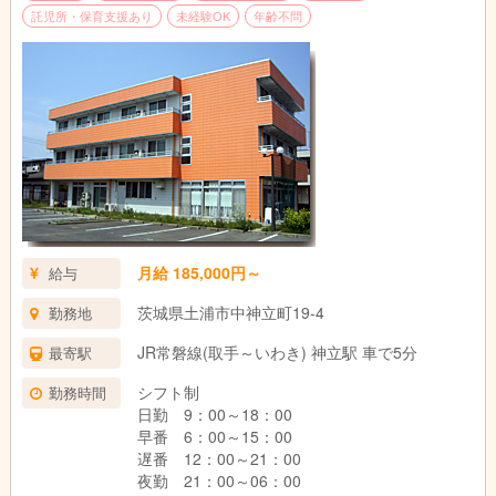
託児所・保育支援あり
未経験OK
年齢不問
月給 185,000円～
給与
茨城県土浦市中神立町19-4
勤務地
JR常磐線(取手～いわき) 神立駅 車で5分
最寄駅
シフト制
勤務時間
日勤 9：00～18：00
早番 6：00～15：00
遅番 12：00～21：00
夜勤 21：00～06：00