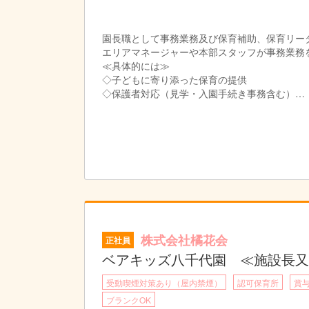
園長職として事務業務及び保育補助、保育リー
エリアマネージャーや本部スタッフが事務業務
≪具体的には≫
◇子どもに寄り添った保育の提供
◇保護者対応（見学・入園手続き事務含む）
◇園スタッフの労務確認や小口現金等出納管理
◇行政対応
株式会社橘花会
正社員
ベアキッズ八千代園 ≪施設長
受動喫煙対策あり（屋内禁煙）
認可保育所
賞
ブランクOK