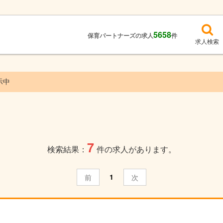
5658
保育パートナーズの求人
件
求人検索
示中
7
検索結果：
件の求人があります。
1
前
次