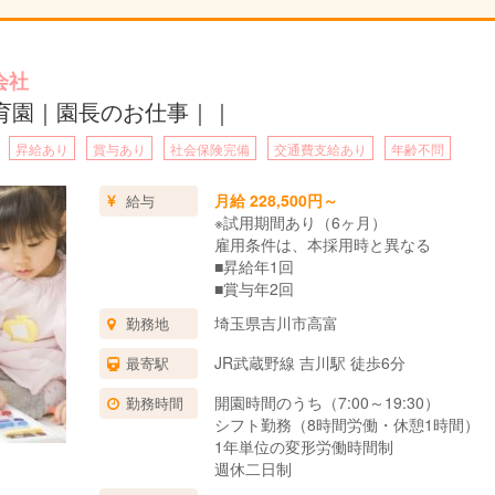
会社
育園｜園長のお仕事｜｜
昇給あり
賞与あり
社会保険完備
交通費支給あり
年齢不問
月給 228,500円～
給与
※試用期間あり（6ヶ月）
雇用条件は、本採用時と異なる
■昇給年1回
■賞与年2回
埼玉県吉川市高富
勤務地
JR武蔵野線 吉川駅 徒歩6分
最寄駅
開園時間のうち（7:00～19:30）
勤務時間
シフト勤務（8時間労働・休憩1時間）
1年単位の変形労働時間制
週休二日制