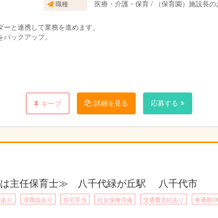
医療・介護・保育 / （保育園）施設長の
職種
ダーと連携して業務を進めます。
をバックアップ。
詳細を見る
応募する
キープ
又は主任保育士≫ 八千代緑が丘駅 八千代市
与あり
退職金あり
住宅手当
社会保険完備
交通費支給あり
車通勤O