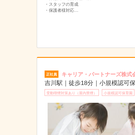
・スタッフの育成
・保護者様対応
・書類作成
・行事やイベントの企画運営
など、園の運営全般を担当して頂きます！
エリア毎にSV（スーパーバイザー）を配置して
保育に関する知識&対応方法などフォロー体制
キャリア・パートナーズ株式
正社員
吉川駅｜徒歩18分｜小規模認可
受動喫煙対策あり（屋内禁煙）
小規模認可保育園