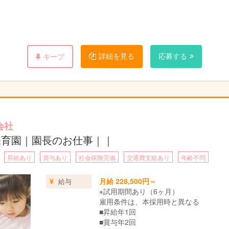
詳細を見る
応募する
キープ
いるので、
バッチリです☆
会社
保育園｜園長のお仕事｜｜
昇給あり
賞与あり
社会保険完備
交通費支給あり
年齢不問
月給 228,500円～
給与
※試用期間あり（6ヶ月）
雇用条件は、本採用時と異なる
■昇給年1回
■賞与年2回