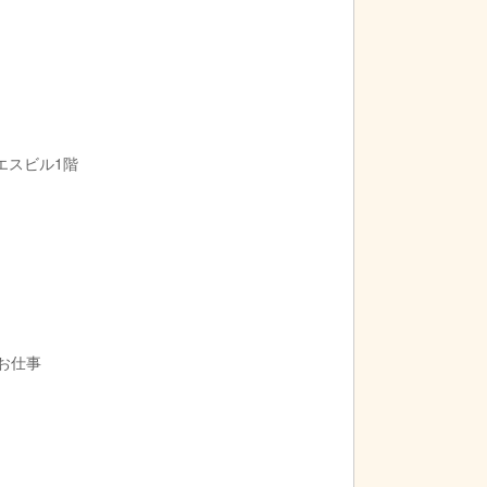
エスビル1階
のお仕事
30など早番・遅番の時間帯の短時間勤務も大歓迎です♪