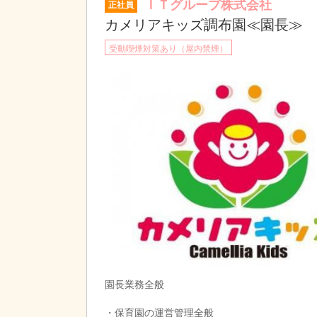
ＩＴグループ株式会社
正社員
カメリアキッズ調布園≪園長≫
受動喫煙対策あり（屋内禁煙）
園長業務全般
・保育園の運営管理全般