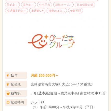
昇給あり
賞与あり
住宅手当
新規オープン
社会保険完備
交通費支給あり
車通勤OK
残業ほぼなし
年齢不問
月給 200,000円～
給与
宮崎県宮崎市大塚町大迫北平4101番地3
勤務地
JR日豊本線(佐伯～鹿児島中央) 南宮崎駅 車15分
最寄駅
シフト制
勤務時間
（1）午前9時00分～午後6時00分（平日）