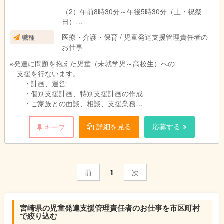
（2）午前8時30分～午後5時30分（土・祝祭
日）
医療・介護・保育 / 児童発達支援管理責任者の
職種
（3）午前9時30分～午後6時30分
お仕事
基本的には（1）になります。
※発達に問題を抱えた児童（未就学児～高校生）への
保護者様のご都合により（3）が発生する場合が
支援を行ないます。
ございます。
・計画、運営
・個別支援計画、特別支援計画の作成
・ご家族との面談、相談、支援業務
・支援に関する管理業務、会議運営、職員指導
・送迎業務（社用車あり）
詳細を見る
応募する
キープ
・その他付随業務
・定員１０名
1
前
次
宮崎県の児童発達支援管理責任者のお仕事を市区町村
で絞り込む