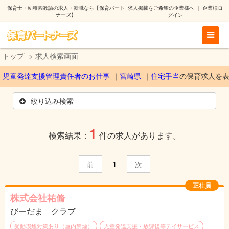
保育士・幼稚園教諭の求人・転職なら【保育パート
求人掲載をご希望の企業様へ
｜
企業様ロ
ナーズ】
グイン
トップ
求人検索画面
児童発達支援管理責任者のお仕事
宮崎県
住宅手当
の保育求人を
絞り込み検索
1
検索結果：
件の求人があります。
1
前
次
正社員
株式会社祐脩
びーだま クラブ
受動喫煙対策あり（屋内禁煙）
児童発達支援・放課後等デイサービス