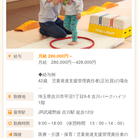
月給 280,000円～
給与
月給 280,000円～428,000円
◆給与例
42歳 児童発達支援管理責任者(正社員)の場合
年収 6,436,000円
埼玉県吉川市平沼1丁目9-8 吉川パークハイツ
勤務地
月給 300,000円 資格手当含む
1階
成果給 1,380,000円/年
賞与 728,000円×2回
JR武蔵野線 吉川駅 徒歩12分
最寄駅
9:00～18:00 (休憩時間 13：00～14：00）
勤務時間
その他 送迎運転手当 1回あたり137円
賞与あり(年2回支給)
医療・介護・保育 / 児童発達支援管理責任者の
職種
昇給年一回