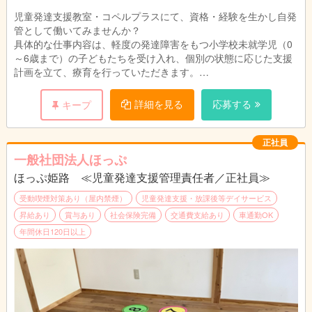
児童発達支援教室・コペルプラスにて、資格・経験を生かし自発
管として働いてみませんか？
具体的な仕事内容は、軽度の発達障害をもつ小学校未就学児（0
～6歳まで）の子どもたちを受け入れ、個別の状態に応じた支援
計画を立て、療育を行っていただきます。
持ち帰りの仕事はなしで、残業もほとんどありません。
入社後、研修制度がありますので未経験でも大丈夫です！
詳細を見る
応募する
キープ
児童発達支援管理責任者に就任した場合は、
保護者対応や利用者への支援内容の作成などもあります。
正社員
一般社団法人ほっぷ
＜具体的な業務内容＞
ほっぷ姫路 ≪児童発達支援管理責任者／正社員≫
・個別レッスン（50分間）
・保護者への報告、ヒヤリング（10分間）
受動喫煙対策あり（屋内禁煙）
児童発達支援・放課後等デイサービス
・教材の準備、レポート作成
昇給あり
賞与あり
社会保険完備
交通費支給あり
車通勤OK
・教室内整備等、付帯業務
年間休日120日以上