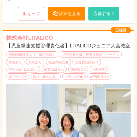
■主な業務内容
1教室あたり約50名～60名のお子さまが通所されております。
詳細を見る
応募する
キープ
（1）親御さまのニーズヒアリングやお子さまの特性、生活・ソ
ーシャルスキルのアセスメント
（2）個別支援計画の作成及び管理
正社員
（3）コンプライアンスに基づくサービスの管理業務全般
株式会社LITALICO
（4）教育・育児・発達相談業務
【児童発達支援管理責任者】LITALICOジュニア大宮教室
（5）地域における関係機関との連絡調整・折衝業務
（6）福祉サービスの説明、関係機関利用の際のアドバイス
受動喫煙対策あり（屋内禁煙）
児童発達支援・放課後等デイサービス
昇給あり
賞与あり
社会保険完備
交通費支給あり
■1日の流れ（一例）
年間休日120日以上
残業ほぼなし
未経験OK
年齢不問
10:30～11:30 行政との連絡調整
WワークOK
駅近（5分以内）
ブランクOK
WEB面接OK
11:30～12:30 支援計画の提示、面談
14:00～16:00 親御様と面談（指導中と家庭での困り感をご相
談）
16:00～17:30 問い合わせ対応
18:00～19:00 指導員と支援計画のケース会議
※持ち帰り仕事やサービス残業は禁止しております。
※すべてのデータを自社システムで一元管理しており、スタッフ
同士の情報連携もスムーズです。
※送迎なし