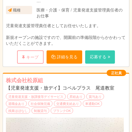
※勤務時間帯は、現時点での予定となっておりま
医療・介護・保育 / 児童発達支援管理責任者の
職種
す
お仕事
※開園準備を進めていく中で、ご相談させてくだ
さい
児童発達支援管理責任者としてお任せいたします。
新規オープンの施設ですので、開園前の準備段階からかかわって
いただくことができます。
詳細を見る
応募する
キープ
正社員
株式会社松原組
【児童発達支援・放デイ】コペルプラス 尾道教室
児童発達支援・放課後等デイサービス
昇給あり
賞与あり
退職金あり
社会保険完備
交通費支給あり
車通勤OK
残業ほぼなし
制服貸与
ブランクOK