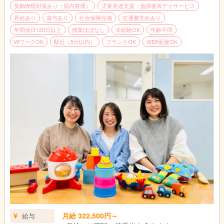
受動喫煙対策あり（屋内禁煙）
児童発達支援・放課後等デイサービス
昇給あり
賞与あり
社会保険完備
交通費支給あり
年間休日120日以上
残業ほぼなし
未経験OK
年齢不問
WワークOK
駅近（5分以内）
ブランクOK
WEB面接OK
月給 322,500円～
給与