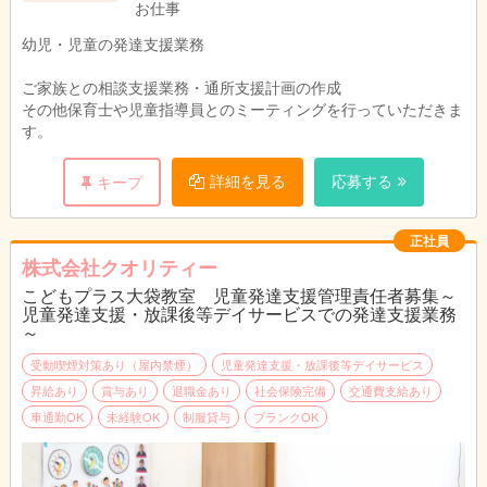
お仕事
交通費全額支給
退職金制度あり
幼児・児童の発達支援業務
ご家族との相談支援業務・通所支援計画の作成
その他保育士や児童指導員とのミーティングを行っていただきま
す。
詳細を見る
応募する
キープ
正社員
株式会社クオリティー
こどもプラス大袋教室 児童発達支援管理責任者募集～
児童発達支援・放課後等デイサービスでの発達支援業務
～
受動喫煙対策あり（屋内禁煙）
児童発達支援・放課後等デイサービス
昇給あり
賞与あり
退職金あり
社会保険完備
交通費支給あり
車通勤OK
未経験OK
制服貸与
ブランクOK