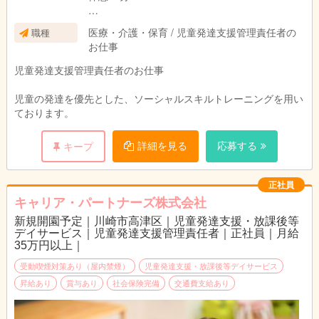
営業時間
医療・介護・保育 / 児童発達支援管理責任者の
職種
（1）13：30～17：30
お仕事
（2）10：00～16：00 学校休業日
児童発達支援管理責任者のお仕事
児童の発達を優先とした、ソーシャルスキルトレーニングを用い
ております。
詳細を見る
応募する
キープ
正社員
キャリア・パートナーズ株式会社
新規開園予定｜川崎市高津区｜児童発達支援・放課後等
デイサービス｜児童発達支援管理責任者｜正社員｜月給
35万円以上｜
受動喫煙対策あり（屋内禁煙）
児童発達支援・放課後等デイサービス
昇給あり
賞与あり
社会保険完備
交通費支給あり