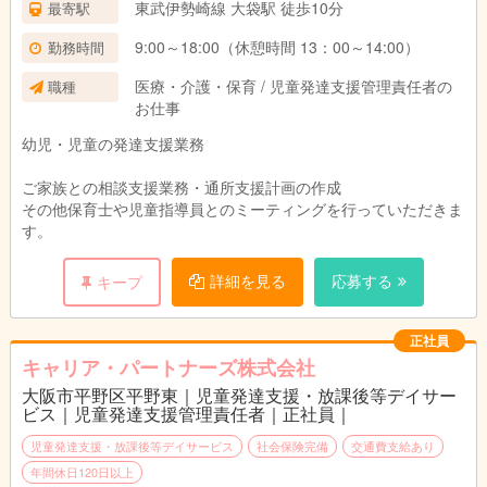
東武伊勢崎線 大袋駅 徒歩10分
最寄駅
賞与 728,000円×2回
9:00～18:00（休憩時間 13：00～14:00）
勤務時間
その他 送迎運転手当 1回あたり137円
医療・介護・保育 / 児童発達支援管理責任者の
職種
賞与あり(年2回支給)
お仕事
昇給年一回
交通費全額支給
幼児・児童の発達支援業務
退職金制度あり
ご家族との相談支援業務・通所支援計画の作成
その他保育士や児童指導員とのミーティングを行っていただきま
す。
詳細を見る
応募する
キープ
正社員
キャリア・パートナーズ株式会社
大阪市平野区平野東｜児童発達支援・放課後等デイサー
ビス｜児童発達支援管理責任者｜正社員｜
児童発達支援・放課後等デイサービス
社会保険完備
交通費支給あり
年間休日120日以上