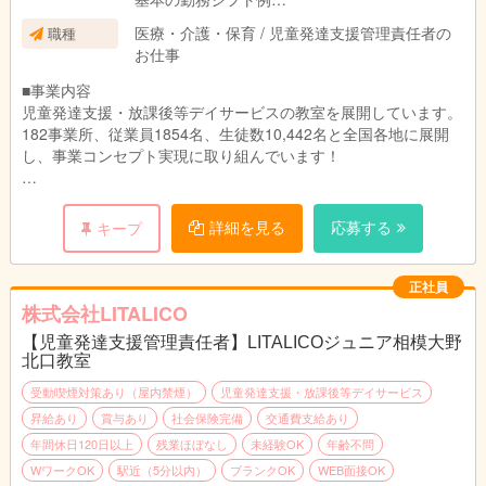
（例）平日：9:30～18:30／土日：9:00～18:00
医療・介護・保育 / 児童発達支援管理責任者の
職種
お仕事
放課後等デイサービスの場合、11:00～21:00の
間から8時間の勤務となります。
■事業内容
基本の勤務シフト例
児童発達支援・放課後等デイサービスの教室を展開しています。
（例）平日：11:30～20:30／土日：9:00～18:00
182事業所、従業員1854名、生徒数10,442名と全国各地に展開
※働き方や対象のお子さま、教室によって異なり
し、事業コンセプト実現に取り組んでいます！
ます。
■主な業務内容
1教室あたり約50名～60名のお子さまが通所されております。
詳細を見る
応募する
キープ
（1）親御さまのニーズヒアリングやお子さまの特性、生活・ソ
ーシャルスキルのアセスメント
（2）個別支援計画の作成及び管理
正社員
（3）コンプライアンスに基づくサービスの管理業務全般
株式会社LITALICO
（4）教育・育児・発達相談業務
【児童発達支援管理責任者】LITALICOジュニア相模大野
（5）地域における関係機関との連絡調整・折衝業務
北口教室
（6）福祉サービスの説明、関係機関利用の際のアドバイス
受動喫煙対策あり（屋内禁煙）
児童発達支援・放課後等デイサービス
■1日の流れ（一例）
昇給あり
賞与あり
社会保険完備
交通費支給あり
10:30～11:30 行政との連絡調整
年間休日120日以上
残業ほぼなし
未経験OK
年齢不問
11:30～12:30 支援計画の提示、面談
WワークOK
駅近（5分以内）
ブランクOK
WEB面接OK
14:00～16:00 親御様と面談（指導中と家庭での困り感をご相