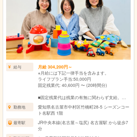
同士の情報連携もスムーズです。
※送迎なし
月給 304,200円～
給与
※月給には下記一律手当を含みます。
ライフプラン手当:50,000円
固定残業代: 40,600円 〜 (20時間分)
■固定残業代は残業の有無に関わらず支給。
上記の想定時間を超えた場合は、別途割増賃金
愛知県名古屋市中村区竹橋町28-5 シーズンコー
勤務地
を支給いたします。
ト名駅西 1階
■試用期間3ヶ月あり。
期間中の待遇に変更はありません。
JR中央本線(名古屋～塩尻) 名古屋駅 から徒歩7
最寄駅
分