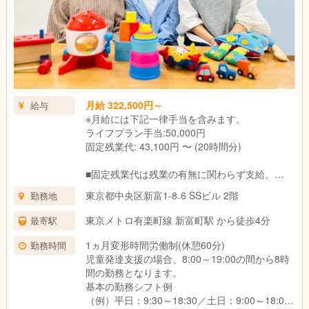
月給 322,500円～
給与
※月給には下記一律手当を含みます。
ライフプラン手当:50,000円
固定残業代: 43,100円 〜 (20時間分)
■固定残業代は残業の有無に関わらず支給。
上記の想定時間を超えた場合は、別途割増賃金
東京都中央区新富1-8₋6 SSビル 2階
勤務地
を支給いたします。
■試用期間3ヶ月あり。
東京メトロ有楽町線 新富町駅 から徒歩4分
最寄駅
期間中の待遇に変更はありません。
1ヵ月変形時間労働制(休憩60分)
勤務時間
児童発達支援の場合、8:00～19:00の間から8時
間の勤務となります。
基本の勤務シフト例
（例）平日：9:30～18:30／土日：9:00～18:00