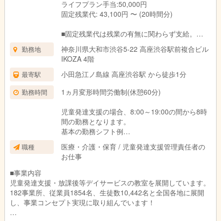
ライフプラン手当:50,000円
固定残業代: 43,100円 〜 (20時間分)
■固定残業代は残業の有無に関わらず支給。
上記の想定時間を超えた場合は、別途割増賃金
神奈川県大和市渋谷5-22 高座渋谷駅前複合ビル
勤務地
を支給いたします。
IKOZA 4階
■試用期間3ヶ月あり。
期間中の待遇に変更はありません。
小田急江ノ島線 高座渋谷駅 から徒歩1分
最寄駅
1ヵ月変形時間労働制(休憩60分)
勤務時間
児童発達支援の場合、8:00～19:00の間から8時
間の勤務となります。
基本の勤務シフト例
（例）平日：9:30～18:30／土日：9:00～18:00
医療・介護・保育 / 児童発達支援管理責任者の
職種
お仕事
放課後等デイサービスの場合、11:00～21:00の
間から8時間の勤務となります。
■事業内容
基本の勤務シフト例
児童発達支援・放課後等デイサービスの教室を展開しています。
（例）平日：11:30～20:30／土日：9:00～18:00
182事業所、従業員1854名、生徒数10,442名と全国各地に展開
※働き方や対象のお子さま、教室によって異なり
し、事業コンセプト実現に取り組んでいます！
ます。