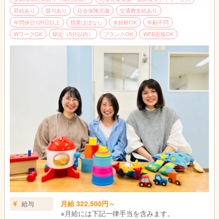
■1日の流れ（一例）
昇給あり
賞与あり
社会保険完備
交通費支給あり
10:30～11:30 行政との連絡調整
年間休日120日以上
残業ほぼなし
未経験OK
年齢不問
11:30～12:30 支援計画の提示、面談
WワークOK
駅近（5分以内）
ブランクOK
WEB面接OK
14:00～16:00 親御様と面談（指導中と家庭での困り感をご相
談）
16:00～17:30 問い合わせ対応
18:00～19:00 指導員と支援計画のケース会議
※持ち帰り仕事やサービス残業は禁止しております。
※すべてのデータを自社システムで一元管理しており、スタッフ
同士の情報連携もスムーズです。
※送迎なし
月給 322,500円～
給与
※月給には下記一律手当を含みます。