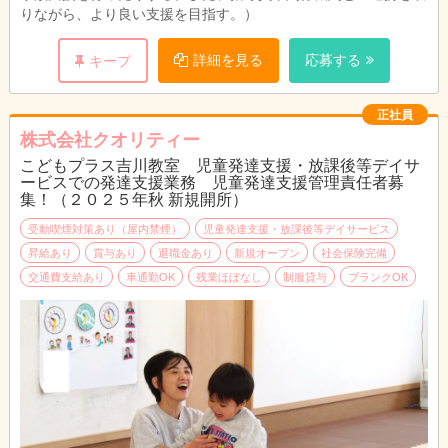
りながら、より良い支援を目指す。）
詳細を見る
応募する
キープ
正社員
株式会社クオリティー
こどもプラス吉川教室 児童発達支援・放課後等デイサ
ービスでの発達支援業務 児童発達支援管理責任者募
集！（２０２５年秋 新規開所）
受動喫煙対策あり（屋内禁煙）
児童発達支援・放課後等デイサービス
昇給あり
賞与あり
退職金あり
新規オープン
社会保険完備
交通費支給あり
車通勤OK
残業ほぼなし
制服貸与
ブランクOK