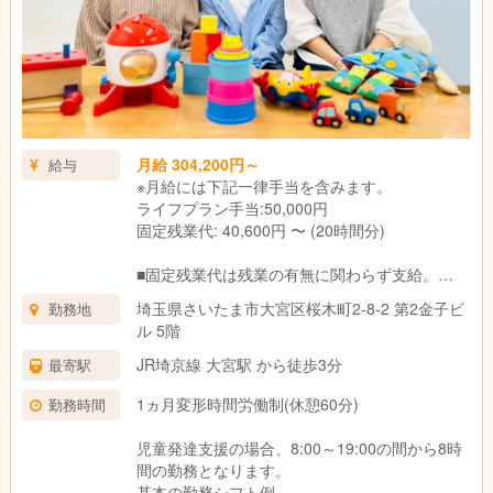
月給 304,200円～
給与
※月給には下記一律手当を含みます。
ライフプラン手当:50,000円
固定残業代: 40,600円 〜 (20時間分)
■固定残業代は残業の有無に関わらず支給。
上記の想定時間を超えた場合は、別途割増賃金
埼玉県さいたま市大宮区桜木町2-8-2 第2金子ビ
勤務地
を支給いたします。
ル 5階
■試用期間3ヶ月あり。
期間中の待遇に変更はありません。
JR埼京線 大宮駅 から徒歩3分
最寄駅
1ヵ月変形時間労働制(休憩60分)
勤務時間
児童発達支援の場合、8:00～19:00の間から8時
間の勤務となります。
基本の勤務シフト例