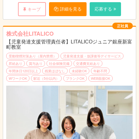
■主な業務内容
1教室あたり約50名～60名のお子さまが通所されております。
詳細を見る
応募する
キープ
（1）親御さまのニーズヒアリングやお子さまの特性、生活・ソ
ーシャルスキルのアセスメント
（2）個別支援計画の作成及び管理
正社員
（3）コンプライアンスに基づくサービスの管理業務全般
株式会社LITALICO
（4）教育・育児・発達相談業務
【児童発達支援管理責任者】LITALICOジュニア銀座新富
（5）地域における関係機関との連絡調整・折衝業務
町教室
（6）福祉サービスの説明、関係機関利用の際のアドバイス
受動喫煙対策あり（屋内禁煙）
児童発達支援・放課後等デイサービス
■1日の流れ（一例）
昇給あり
賞与あり
社会保険完備
交通費支給あり
10:30～11:30 行政との連絡調整
年間休日120日以上
残業ほぼなし
未経験OK
年齢不問
11:30～12:30 支援計画の提示、面談
WワークOK
駅近（5分以内）
ブランクOK
WEB面接OK
14:00～16:00 親御様と面談（指導中と家庭での困り感をご相
談）
16:00～17:30 問い合わせ対応
18:00～19:00 指導員と支援計画のケース会議
※持ち帰り仕事やサービス残業は禁止しております。
※すべてのデータを自社システムで一元管理しており、スタッフ
同士の情報連携もスムーズです。
※送迎なし