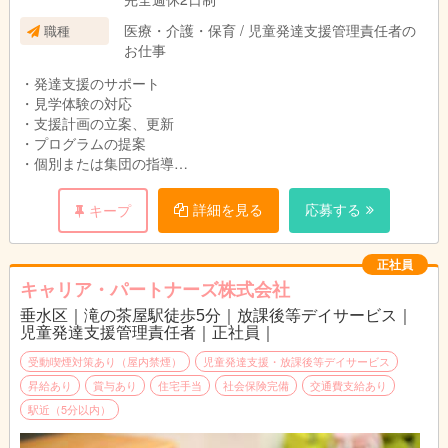
医療・介護・保育 / 児童発達支援管理責任者の
職種
お仕事
・発達支援のサポート
・見学体験の対応
・支援計画の立案、更新
・プログラムの提案
・個別または集団の指導
・関係機関との連絡調整や関係構築
・研修の実施
詳細を見る
応募する
キープ
・事務作業等
正社員
キャリア・パートナーズ株式会社
垂水区｜滝の茶屋駅徒歩5分｜放課後等デイサービス｜
児童発達支援管理責任者｜正社員｜
受動喫煙対策あり（屋内禁煙）
児童発達支援・放課後等デイサービス
昇給あり
賞与あり
住宅手当
社会保険完備
交通費支給あり
駅近（5分以内）