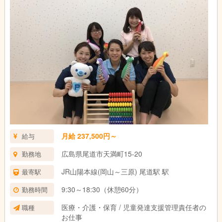
月給 237,500円～
給与
広島県尾道市天満町15-20
勤務地
JR山陽本線(岡山～三原) 尾道駅 駅
最寄駅
9:30～18:30（休憩60分）
勤務時間
医療・介護・保育 / 児童発達支援管理責任者の
職種
お仕事