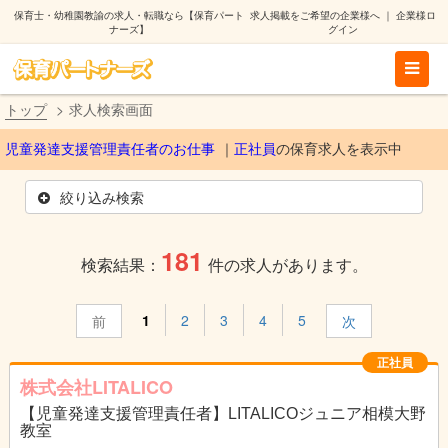
保育士・幼稚園教諭の求人・転職なら【保育パート
求人掲載をご希望の企業様へ
｜
企業様ロ
ナーズ】
グイン
トップ
求人検索画面
児童発達支援管理責任者のお仕事
正社員
の保育求人を表示中
絞り込み検索
181
検索結果：
件の求人があります。
1
2
3
4
5
前
次
正社員
株式会社LITALICO
【児童発達支援管理責任者】LITALICOジュニア相模大野
教室