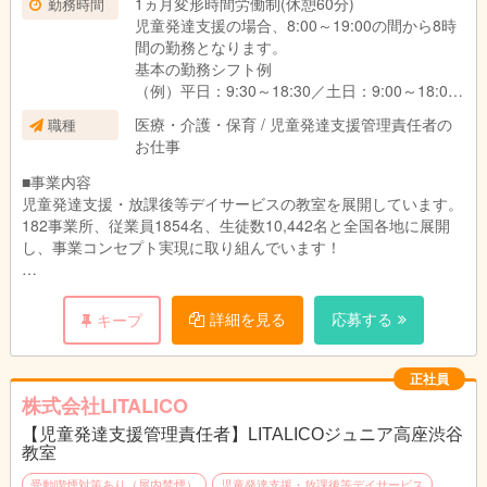
1ヵ月変形時間労働制(休憩60分)
勤務時間
児童発達支援の場合、8:00～19:00の間から8時
間の勤務となります。
基本の勤務シフト例
（例）平日：9:30～18:30／土日：9:00～18:00
※働き方や対象のお子さま、教室によって異なり
医療・介護・保育 / 児童発達支援管理責任者の
職種
ます。
お仕事
■事業内容
児童発達支援・放課後等デイサービスの教室を展開しています。
182事業所、従業員1854名、生徒数10,442名と全国各地に展開
し、事業コンセプト実現に取り組んでいます！
■主な業務内容
1教室あたり約50名～60名のお子さまが通所されております。
詳細を見る
応募する
キープ
（1）親御さまのニーズヒアリングやお子さまの特性、生活・ソ
ーシャルスキルのアセスメント
（2）個別支援計画の作成及び管理
正社員
（3）コンプライアンスに基づくサービスの管理業務全般
株式会社LITALICO
（4）教育・育児・発達相談業務
【児童発達支援管理責任者】LITALICOジュニア高座渋谷
（5）地域における関係機関との連絡調整・折衝業務
教室
（6）福祉サービスの説明、関係機関利用の際のアドバイス
受動喫煙対策あり（屋内禁煙）
児童発達支援・放課後等デイサービス