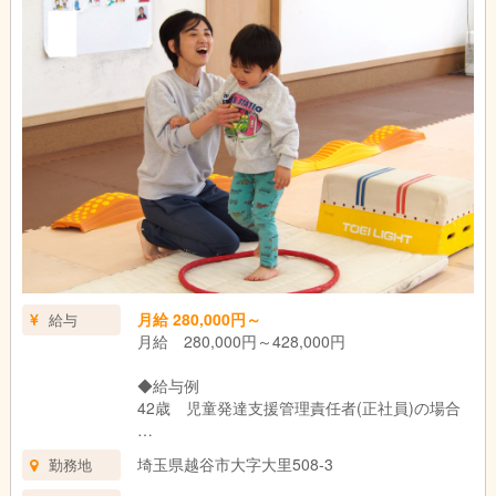
月給 280,000円～
給与
月給 280,000円～428,000円
◆給与例
42歳 児童発達支援管理責任者(正社員)の場合
年収 6,436,000円
埼玉県越谷市大字大里508-3
勤務地
月給 300,000円 資格手当含む
成果給 1,380,000円/年