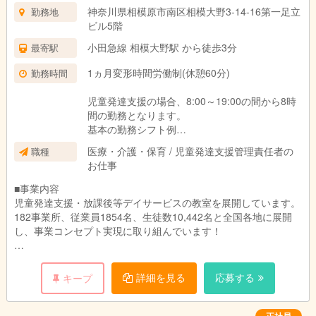
上記の想定時間を超えた場合は、別途割増賃金
神奈川県相模原市南区相模大野3-14-16第一足立
勤務地
を支給いたします。
ビル5階
■試用期間3ヶ月あり。
期間中の待遇に変更はありません。
小田急線 相模大野駅 から徒歩3分
最寄駅
1ヵ月変形時間労働制(休憩60分)
勤務時間
児童発達支援の場合、8:00～19:00の間から8時
間の勤務となります。
基本の勤務シフト例
（例）平日：9:30～18:30／土日：9:00～18:00
医療・介護・保育 / 児童発達支援管理責任者の
職種
お仕事
放課後等デイサービスの場合、11:00～21:00の
間から8時間の勤務となります。
■事業内容
基本の勤務シフト例
児童発達支援・放課後等デイサービスの教室を展開しています。
（例）平日：11:30～20:30／土日：9:00～18:00
182事業所、従業員1854名、生徒数10,442名と全国各地に展開
※働き方や対象のお子さま、教室によって異なり
し、事業コンセプト実現に取り組んでいます！
ます。
■主な業務内容
1教室あたり約50名～60名のお子さまが通所されております。
詳細を見る
応募する
キープ
（1）親御さまのニーズヒアリングやお子さまの特性、生活・ソ
ーシャルスキルのアセスメント
（2）個別支援計画の作成及び管理
正社員