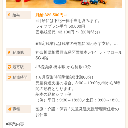
月給 322,500円～
給与
※月給には下記一律手当を含みます。
ライフプラン手当:50,000円
固定残業代: 43,100円 〜 (20時間分)
■固定残業代は残業の有無に関わらず支給。
上記の想定時間を超えた場合は、別途割増賃金
神奈川県相模原市緑区西橋本5-1-1 ラ・フロール
勤務地
を支給いたします。
SC 4階
■試用期間3ヶ月あり。
期間中の待遇に変更はありません。
JR横浜線 橋本駅 から徒歩13分
最寄駅
1ヵ月変形時間労働制(休憩60分)
勤務時間
児童発達支援の場合、8:00～19:00の間から8時
間の勤務となります。
基本の勤務シフト例
（例）平日：9:30～18:30／土日：9:00～18:00
※働き方や対象のお子さま、教室によって異なり
医療・介護・保育 / 児童発達支援管理責任者の
職種
ます。
お仕事
■事業内容