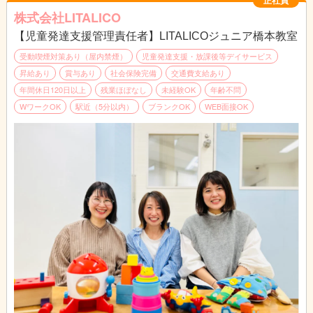
（3）コンプライアンスに基づくサービスの管理業務全般
株式会社LITALICO
（4）教育・育児・発達相談業務
【児童発達支援管理責任者】LITALICOジュニア橋本教室
（5）地域における関係機関との連絡調整・折衝業務
（6）福祉サービスの説明、関係機関利用の際のアドバイス
受動喫煙対策あり（屋内禁煙）
児童発達支援・放課後等デイサービス
昇給あり
賞与あり
社会保険完備
交通費支給あり
■1日の流れ（一例）
年間休日120日以上
残業ほぼなし
未経験OK
年齢不問
10:30～11:30 行政との連絡調整
WワークOK
駅近（5分以内）
ブランクOK
WEB面接OK
11:30～12:30 支援計画の提示、面談
14:00～16:00 親御様と面談（指導中と家庭での困り感をご相
談）
16:00～17:30 問い合わせ対応
18:00～19:00 指導員と支援計画のケース会議
※持ち帰り仕事やサービス残業は禁止しております。
※すべてのデータを自社システムで一元管理しており、スタッフ
同士の情報連携もスムーズです。
※送迎なし