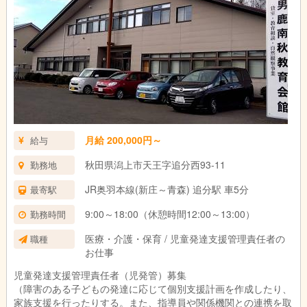
談）
16:00～17:30 問い合わせ対応
18:00～19:00 指導員と支援計画のケース会議
※持ち帰り仕事やサービス残業は禁止しております。
※すべてのデータを自社システムで一元管理しており、スタッフ
同士の情報連携もスムーズです。
※送迎なし
月給 200,000円～
給与
秋田県潟上市天王字追分西93-11
勤務地
JR奥羽本線(新庄～青森) 追分駅 車5分
最寄駅
9:00～18:00（休憩時間12:00～13:00）
勤務時間
医療・介護・保育 / 児童発達支援管理責任者の
職種
お仕事
児童発達支援管理責任者（児発管）募集
（障害のある子どもの発達に応じて個別支援計画を作成したり、
家族支援を行ったりする。また、指導員や関係機関との連携を取