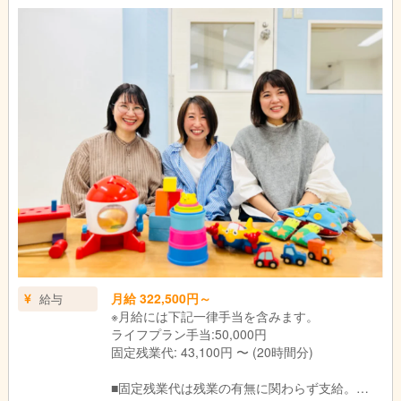
談）
16:00～17:30 問い合わせ対応
18:00～19:00 指導員と支援計画のケース会議
※持ち帰り仕事やサービス残業は禁止しております。
※すべてのデータを自社システムで一元管理しており、スタッフ
同士の情報連携もスムーズです。
※送迎なし
月給 322,500円～
給与
※月給には下記一律手当を含みます。
ライフプラン手当:50,000円
固定残業代: 43,100円 〜 (20時間分)
■固定残業代は残業の有無に関わらず支給。