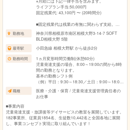
※月給には下記一律手当を含みます。
ライフプラン手当:50,000円
固定残業代: 43,100円 〜 (20時間分)
■固定残業代は残業の有無に関わらず支給。
上記の想定時間を超えた場合は、別途割増賃金
神奈川県相模原市南区相模大野3-14-7 SOFT
勤務地
を支給いたします。
BLD相模大野 5階
■試用期間3ヶ月あり。
期間中の待遇に変更はありません。
小田急線 相模大野駅 から徒歩2分
最寄駅
1ヵ月変形時間労働制(休憩60分)
勤務時間
児童発達支援の場合、8:00～19:00の間から8時
間の勤務となります。
基本の勤務シフト例
（例）平日：9:30～18:30／土日：9:00～18:00
※働き方や対象のお子さま、教室によって異なり
医療・介護・保育 / 児童発達支援管理責任者の
職種
ます。
お仕事
■事業内容
児童発達支援・放課後等デイサービスの教室を展開しています。
182事業所、従業員1854名、生徒数10,442名と全国各地に展開
し、事業コンセプト実現に取り組んでいます！