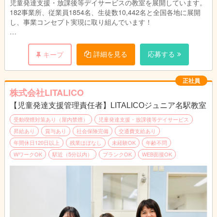
児童発達支援・放課後等デイサービスの教室を展開しています。
182事業所、従業員1854名、生徒数10,442名と全国各地に展開
し、事業コンセプト実現に取り組んでいます！
■主な業務内容
1教室あたり約50名～60名のお子さまが通所されております。
詳細を見る
応募する
キープ
（1）親御さまのニーズヒアリングやお子さまの特性、生活・ソ
ーシャルスキルのアセスメント
（2）個別支援計画の作成及び管理
正社員
（3）コンプライアンスに基づくサービスの管理業務全般
株式会社LITALICO
（4）教育・育児・発達相談業務
【児童発達支援管理責任者】LITALICOジュニア名駅教室
（5）地域における関係機関との連絡調整・折衝業務
（6）福祉サービスの説明、関係機関利用の際のアドバイス
受動喫煙対策あり（屋内禁煙）
児童発達支援・放課後等デイサービス
昇給あり
賞与あり
社会保険完備
交通費支給あり
■1日の流れ（一例）
年間休日120日以上
残業ほぼなし
未経験OK
年齢不問
10:30～11:30 行政との連絡調整
WワークOK
駅近（5分以内）
ブランクOK
WEB面接OK
11:30～12:30 支援計画の提示、面談
14:00～16:00 親御様と面談（指導中と家庭での困り感をご相
談）
16:00～17:30 問い合わせ対応
18:00～19:00 指導員と支援計画のケース会議
※持ち帰り仕事やサービス残業は禁止しております。
※すべてのデータを自社システムで一元管理しており、スタッフ