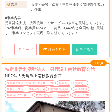
※働き方や対象のお子さま、教室によって異なり
医療・介護・保育 / 児童発達支援管理責任者の
職種
ます。
お仕事
■事業内容
児童発達支援・放課後等デイサービスの教室を展開しています。
182事業所、従業員1854名、生徒数10,442名と全国各地に展開
し、事業コンセプト実現に取り組んでいます！
■主な業務内容
1教室あたり約50名～60名のお子さまが通所されております。
詳細を見る
応募する
キープ
（1）親御さまのニーズヒアリングやお子さまの特性、生活・ソ
ーシャルスキルのアセスメント
（2）個別支援計画の作成及び管理
正社員
（3）コンプライアンスに基づくサービスの管理業務全般
特定非営利活動法人 男鹿潟上南秋教育会館
（4）教育・育児・発達相談業務
NPO法人男鹿潟上南秋教育会館
（5）地域における関係機関との連絡調整・折衝業務
（6）福祉サービスの説明、関係機関利用の際のアドバイス
児童発達支援・放課後等デイサービス
昇給あり
賞与あり
新規オープン
社会保険完備
交通費支給あり
車通勤OK
■1日の流れ（一例）
年間休日120日以上
残業ほぼなし
年齢不問
ブランクOK
10:30～11:30 行政との連絡調整
11:30～12:30 支援計画の提示、面談
14:00～16:00 親御様と面談（指導中と家庭での困り感をご相