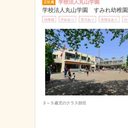
学校法人丸山学園
正社員
学校法人丸山学園 すみれ幼稚園
幼稚園
昇給あり
賞与あり
退職金あり
社
３～５歳児のクラス担任