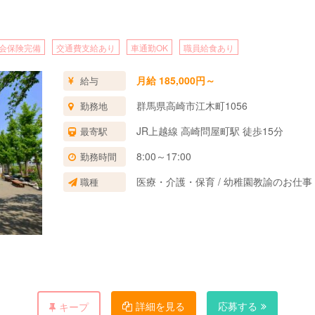
会保険完備
交通費支給あり
車通勤OK
職員給食あり
月給 185,000円～
給与
群馬県高崎市江木町1056
勤務地
JR上越線 高崎問屋町駅 徒歩15分
最寄駅
8:00～17:00
勤務時間
医療・介護・保育 / 幼稚園教諭のお仕事
職種
詳細を見る
応募する
キープ