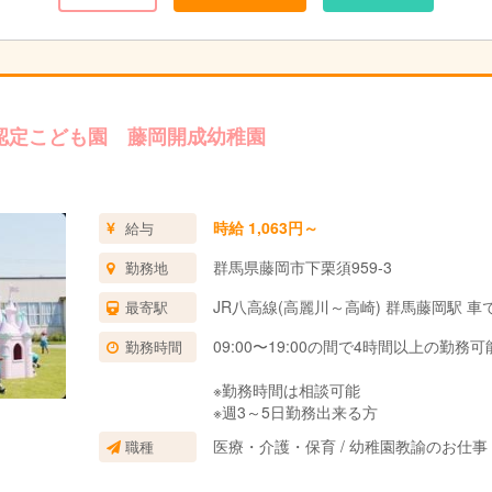
認定こども園 藤岡開成幼稚園
時給 1,063円～
給与
群馬県藤岡市下栗須959-3
勤務地
JR八高線(高麗川～高崎) 群馬藤岡駅 車
最寄駅
09:00〜19:00の間で4時間以上の勤務
勤務時間
※勤務時間は相談可能
※週3～5日勤務出来る方
医療・介護・保育 / 幼稚園教諭のお仕事
職種