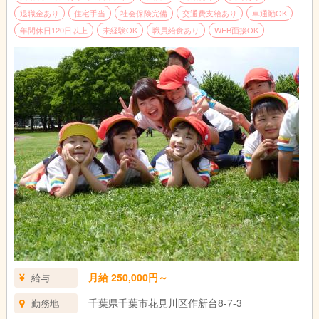
退職金あり
住宅手当
社会保険完備
交通費支給あり
車通勤OK
年間休日120日以上
未経験OK
職員給食あり
WEB面接OK
月給 250,000円～
給与
千葉県千葉市花見川区作新台8-7-3
勤務地