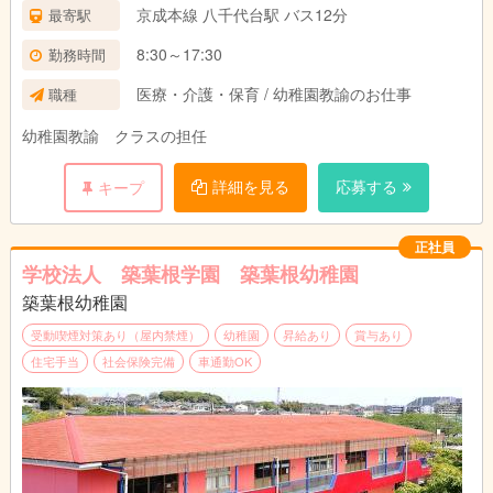
京成本線 八千代台駅 バス12分
最寄駅
8:30～17:30
勤務時間
医療・介護・保育 / 幼稚園教諭のお仕事
職種
幼稚園教諭 クラスの担任
詳細を見る
応募する
キープ
正社員
学校法人 築葉根学園 築葉根幼稚園
築葉根幼稚園
受動喫煙対策あり（屋内禁煙）
幼稚園
昇給あり
賞与あり
住宅手当
社会保険完備
車通勤OK