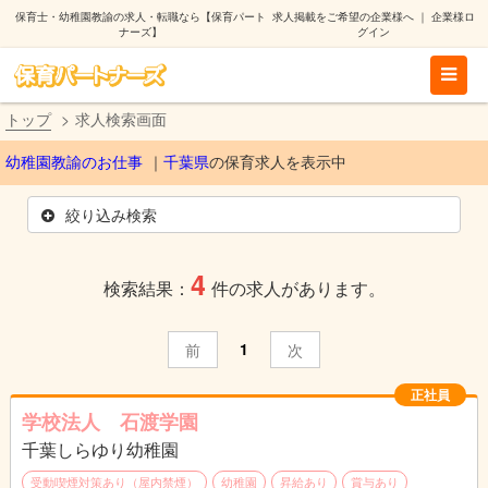
保育士・幼稚園教諭の求人・転職なら【保育パート
求人掲載をご希望の企業様へ
｜
企業様ロ
ナーズ】
グイン
トップ
求人検索画面
幼稚園教諭のお仕事
千葉県
の保育求人を表示中
絞り込み検索
4
検索結果：
件の求人があります。
1
前
次
正社員
学校法人 石渡学園
千葉しらゆり幼稚園
受動喫煙対策あり（屋内禁煙）
幼稚園
昇給あり
賞与あり