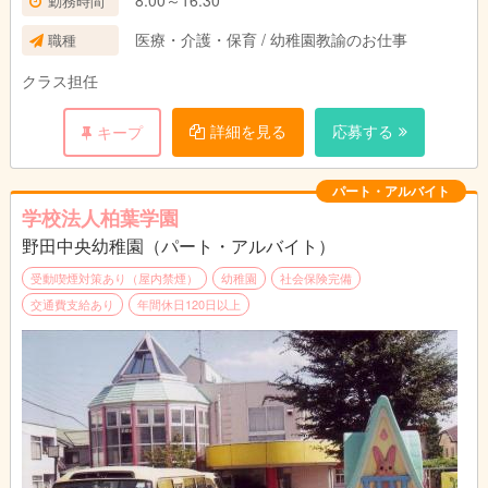
8:00～16:30
勤務時間
医療・介護・保育 / 幼稚園教諭のお仕事
職種
クラス担任
詳細を見る
応募する
キープ
パート・アルバイト
学校法人柏葉学園
野田中央幼稚園（パート・アルバイト）
受動喫煙対策あり（屋内禁煙）
幼稚園
社会保険完備
交通費支給あり
年間休日120日以上