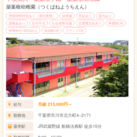
築葉根幼稚園（つくばねようちえん）
受動喫煙対策あり（屋内禁煙）
幼稚園
昇給あり
賞与あり
退職金あり
住宅手当
社会保険完備
交通費支給あり
車通勤OK
年間休日120日以上
未経験OK
ブランクOK
月給 213,000円～
給与
千葉県市川市北方町4−2171
勤務地
JR武蔵野線 船橋法典駅 徒歩15分
最寄駅