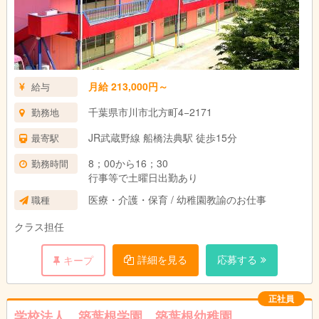
月給 213,000円～
給与
千葉県市川市北方町4−2171
勤務地
JR武蔵野線 船橋法典駅 徒歩15分
最寄駅
8；00から16；30
勤務時間
行事等で土曜日出勤あり
医療・介護・保育 / 幼稚園教諭のお仕事
職種
クラス担任
詳細を見る
応募する
キープ
正社員
学校法人 築葉根学園 築葉根幼稚園