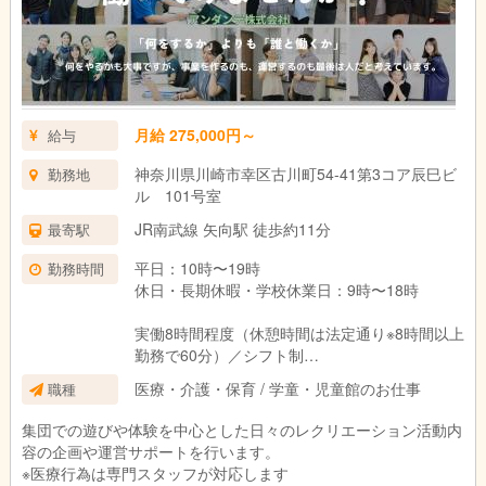
17:00 帰り送迎開始・お見送り
17:30 清掃・事務作業など
18:30 終礼
19:00 退勤
月給 275,000円～
給与
神奈川県川崎市幸区古川町54-41第3コア辰巳ビ
勤務地
ル 101号室
JR南武線 矢向駅 徒歩約11分
最寄駅
平日：10時〜19時
勤務時間
休日・長期休暇・学校休業日：9時〜18時
実働8時間程度（休憩時間は法定通り※8時間以上
勤務で60分）／シフト制
変形労働時間制（1か月単位：平均週40時間）
医療・介護・保育 / 学童・児童館のお仕事
職種
集団での遊びや体験を中心とした日々のレクリエーション活動内
容の企画や運営サポートを行います。
※医療行為は専門スタッフが対応します