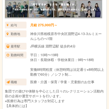
月給 275,000円～
給与
神奈川県相模原市中央区淵野辺4-13-3ルミエー
勤務地
ルふちのべ1階
JR横浜線 淵野辺駅 徒歩約4分
最寄駅
平日：10時〜19時
勤務時間
休日・長期休暇・学校休業日：9時〜18時
実働8時間程度（休憩時間は法定通り※8時間以上
勤務で60分）／シフト制
変形労働時間制（1か月単位：平均週40時間）
医療・介護・保育 / 学童・児童館のお仕事
職種
集団での遊びや体験を中心とした日々のレクリエーション活動内
容の企画や運営サポートを行います。
※医療行為は専門スタッフが対応します
【具体的には】