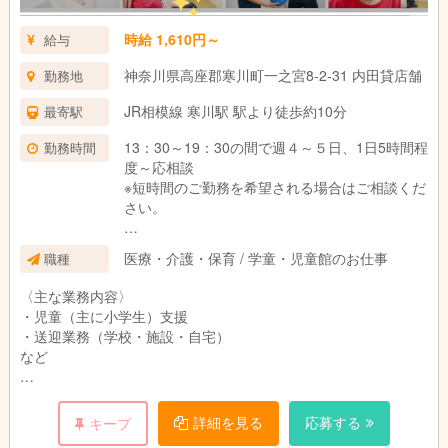
時給 1,610円～
給与
神奈川県高座郡寒川町一之宮8-2-31 内田貸店舗
勤務地
JR相模線 寒川駅 駅より徒歩約10分
最寄駅
13：30～19：30の間で週４～５日、1日5時間程
勤務時間
度～応相談
※短時間のご勤務を希望される場合はご相談くだ
さい。
※休憩は法定通り（6時間以上勤務で45分）
医療・介護・保育 / 学童・児童館のお仕事
職種
〈主な業務内容〉
・児童（主に小学生）支援
・送迎業務（学校・施設・自宅）
など
〈業務イメージ〉
※勤務時間はお気軽にご相談ください！
詳細を見る
応募する
キープ
13:30 出勤・送迎出発