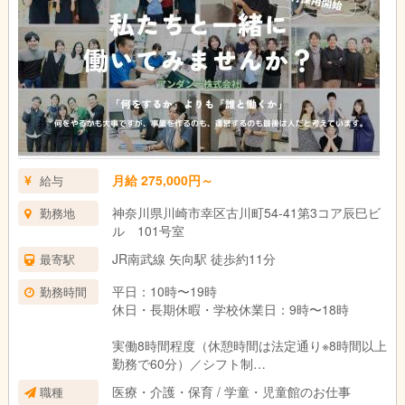
14:00 送迎出発
15:00 児童到着
15:30 療育、ケア、プログラム
16:30 帰りの会
17:00 帰り送迎開始・お見送り
17:30 清掃・事務作業など
18:30 終礼
19:00 退勤
月給 275,000円～
給与
神奈川県川崎市幸区古川町54-41第3コア辰巳ビ
勤務地
ル 101号室
JR南武線 矢向駅 徒歩約11分
最寄駅
平日：10時〜19時
勤務時間
休日・長期休暇・学校休業日：9時〜18時
実働8時間程度（休憩時間は法定通り※8時間以上
勤務で60分）／シフト制
変形労働時間制（1か月単位：平均週40時間）
医療・介護・保育 / 学童・児童館のお仕事
職種