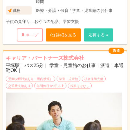
時間
医療・介護・保育 / 学童・児童館のお仕事
職種
子供の見守り、おやつの配膳、学習支援
詳細を見る
応募する
キープ
派遣
キャリア・パートナーズ株式会社
平塚駅｜バス25分｜ 学童・児童館のお仕事｜派遣｜車通
勤OK｜
受動喫煙対策あり（屋内禁煙）
学童・児童館
社会保険完備
交通費支給あり
年間休日120日以上
残業ほぼなし