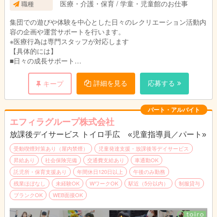
医療・介護・保育 / 学童・児童館のお仕事
職種
集団での遊びや体験を中心とした日々のレクリエーション活動内
容の企画や運営サポートを行います。
※医療行為は専門スタッフが対応します
【具体的には】
■日々の成長サポート
個別支援計画をもとに、日々の活動内容の企画や運営サポート
（施設内・施設外）、車椅子の乗り降りや移動の補助やトイレの
詳細を見る
応募する
キープ
介助、おむつ交換などの生活支援を行います。
季節感のある工作や簡単なクッキングなど、集団での遊びが中心
の活動で、夏祭りなどのイベントも実施。日常生活でのルールや
パート・アルバイト
お友達との関わりなど必要な自立支援を行います。
エフィラグループ株式会社
■送迎（学校、施設、自宅）業務（AT限定可※福祉車両）
放課後デイサービス トイロ手広 «児童指導員／パート»
学校～施設、施設～自宅など児童の送迎を行います。
■成長の記録、ブログ更新など
受動喫煙対策あり（屋内禁煙）
児童発達支援・放課後等デイサービス
日々の様子を保護者に伝える連絡帳入力やブログ更新を行いま
昇給あり
社会保険完備
交通費支給あり
車通勤OK
す。
託児所・保育支援あり
年間休日120日以上
午後のみ勤務
手書き書類はなく、システム上でのパソコン作業となります。
残業ほぼなし
未経験OK
WワークOK
駅近（5分以内）
制服貸与
ブランクOK
WEB面接OK
【1日の流れ（1例）】
10:00 出勤・朝礼
11:00 運営準備