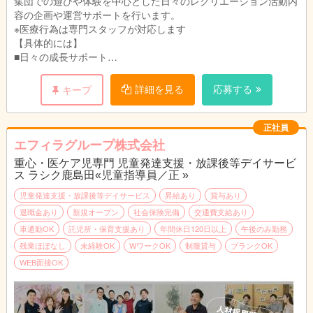
集団での遊びや体験を中心とした日々のレクリエーション活動内
容の企画や運営サポートを行います。
※医療行為は専門スタッフが対応します
【具体的には】
■日々の成長サポート
個別支援計画をもとに、日々の活動内容の企画や運営サポート
（施設内・施設外）、車椅子の乗り降りや移動の補助やトイレの
詳細を見る
応募する
キープ
介助、おむつ交換などの生活支援を行います。
季節感のある工作や簡単なクッキングなど、集団での遊びが中心
の活動で、夏祭りなどのイベントも実施。日常生活でのルールや
正社員
お友達との関わりなど必要な自立支援を行います。
エフィラグループ株式会社
■送迎（学校、施設、自宅）業務（AT限定可※福祉車両）
重心・医ケア児専門 児童発達支援・放課後等デイサービ
学校～施設、施設～自宅など児童の送迎を行います。
ス ラシク鹿島田«児童指導員／正 »
■成長の記録、ブログ更新など
日々の様子を保護者に伝える連絡帳入力やブログ更新を行いま
児童発達支援・放課後等デイサービス
昇給あり
賞与あり
す。
退職金あり
新規オープン
社会保険完備
交通費支給あり
手書き書類はなく、システム上でのパソコン作業となります。
車通勤OK
託児所・保育支援あり
年間休日120日以上
午後のみ勤務
残業ほぼなし
未経験OK
WワークOK
制服貸与
ブランクOK
【1日の流れ（1例）】
WEB面接OK
10:00 出勤・朝礼
11:00 運営準備
12:00 休憩
13:00 パート職員出勤・打ち合わせ