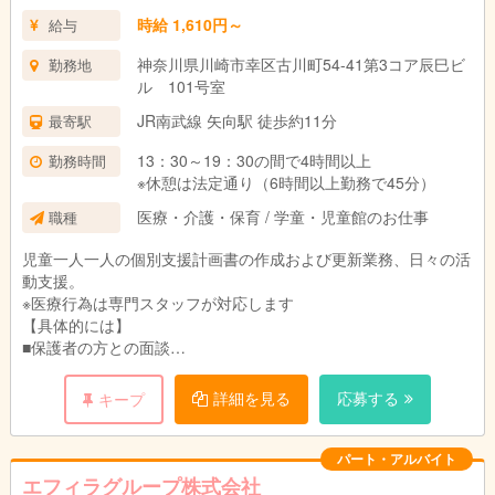
時給 1,610円～
給与
神奈川県川崎市幸区古川町54-41第3コア辰巳ビ
勤務地
ル 101号室
JR南武線 矢向駅 徒歩約11分
最寄駅
13：30～19：30の間で4時間以上
勤務時間
※休憩は法定通り（6時間以上勤務で45分）
医療・介護・保育 / 学童・児童館のお仕事
職種
児童一人一人の個別支援計画書の作成および更新業務、日々の活
動支援。
※医療行為は専門スタッフが対応します
【具体的には】
■保護者の方との面談
保護者の方とのヒアリングを通して支援方針・ケアの方法などを
決定します。
詳細を見る
応募する
キープ
■児童の個別支援プログラムの作成
保護者面談を経て、児童一人一人の個別支援計画を作成、更新を
パート・アルバイト
行います。
エフィラグループ株式会社