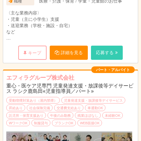
医療・介護・保育 / 学童・児童館のお仕事
職種
〈主な業務内容〉
・児童（主に小学生）支援
・送迎業務（学校・施設・自宅）
など
〈業務イメージ〉
※勤務時間はお気軽にご相談ください！
詳細を見る
応募する
キープ
13:30 出勤・送迎出発
14:00 子供たちが下校・お迎え
15:00 おやつ
パート・アルバイト
16:30 活動
エフィラグループ株式会社
17:30 帰りの会・お見送り
重心・医ケア児専門 児童発達支援・放課後等デイサービ
18:30 清掃・事務作業など
ス ラシク鹿島田«児童指導員／パート»
19:30 退勤
受動喫煙対策あり（屋内禁煙）
児童発達支援・放課後等デイサービス
昇給あり
社会保険完備
交通費支給あり
車通勤OK
託児所・保育支援あり
午後のみ勤務
残業ほぼなし
未経験OK
WワークOK
制服貸与
ブランクOK
WEB面接OK