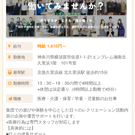
17:00 帰り送迎開始・お見送り
17:30 清掃・事務作業など
※勤務時間は相談可能です！
時給 1,610円～
給与
神奈川県横須賀市佐原1-1-21エンブレム湘南北
勤務地
久里浜1階 101号室
京急久里浜線 北久里浜駅 徒歩約15分
最寄駅
13：30～19：30の間で4時間以上
勤務時間
※休憩は法定通り（6時間以上勤務で45分）
医療・介護・保育 / 学童・児童館のお仕事
職種
集団での遊びや体験を中心とした日々のレクリエーション活動内
容の企画や運営サポートを行います。
※医療行為は専門スタッフが対応します
【具体的には】
■日々の成長サポート