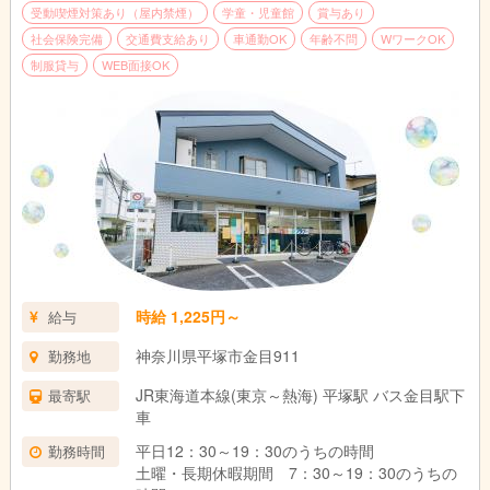
受動喫煙対策あり（屋内禁煙）
学童・児童館
賞与あり
社会保険完備
交通費支給あり
車通勤OK
年齢不問
WワークOK
制服貸与
WEB面接OK
時給 1,225円～
給与
神奈川県平塚市金目911
勤務地
JR東海道本線(東京～熱海) 平塚駅 バス金目駅下
最寄駅
車
平日12：30～19：30のうちの時間
勤務時間
土曜・長期休暇期間 7：30～19：30のうちの