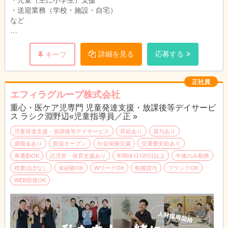
・送迎業務（学校・施設・自宅）
など
〈業務イメージ〉
※勤務時間はお気軽にご相談ください！
詳細を見る
応募する
キープ
13:30 出勤・送迎出発
14:00 子供たちが下校・お迎え
15:00 おやつ
正社員
16:30 活動
エフィラグループ株式会社
17:30 帰りの会・お見送り
重心・医ケア児専門 児童発達支援・放課後等デイサービ
18:30 清掃・事務作業など
ス ラシク淵野辺«児童指導員／正 »
19:30 退勤
児童発達支援・放課後等デイサービス
昇給あり
賞与あり
退職金あり
新規オープン
社会保険完備
交通費支給あり
車通勤OK
託児所・保育支援あり
年間休日120日以上
午後のみ勤務
残業ほぼなし
未経験OK
WワークOK
制服貸与
ブランクOK
WEB面接OK