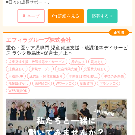
■日々の成長サポート
個別支援計画をもとに、日々の活動内容の企画や運営サポート
（施設内・施設外）、車椅子の乗り降りや移動の補助やトイレの
詳細を見る
応募する
キープ
介助、おむつ交換などの生活支援を行います。
季節感のある工作や簡単なクッキングなど、集団での遊びが中心
の活動で、夏祭りなどのイベントも実施。日常生活でのルールや
正社員
お友達との関わりなど必要な自立支援を行います。
エフィラグループ株式会社
■送迎（学校、施設、自宅）業務（AT限定可※福祉車両）
重心・医ケア児専門 児童発達支援・放課後等デイサービ
学校～施設、施設～自宅など児童の送迎を行います。
ス ラシク鹿島田«保育士／正 »
■成長の記録、ブログ更新など
日々の様子を保護者に伝える連絡帳入力やブログ更新を行いま
児童発達支援・放課後等デイサービス
昇給あり
賞与あり
す。
退職金あり
新規オープン
社会保険完備
交通費支給あり
手書き書類はなく、システム上でのパソコン作業となります。
車通勤OK
託児所・保育支援あり
年間休日120日以上
午後のみ勤務
残業ほぼなし
未経験OK
WワークOK
制服貸与
ブランクOK
【1日の流れ（1例）】
WEB面接OK
10:00 出勤・朝礼
11:00 運営準備
12:00 休憩
13:00 パート職員出勤・打ち合わせ
14:00 送迎出発
15:00 児童到着
15:30 療育、ケア、プログラム
16:30 帰りの会