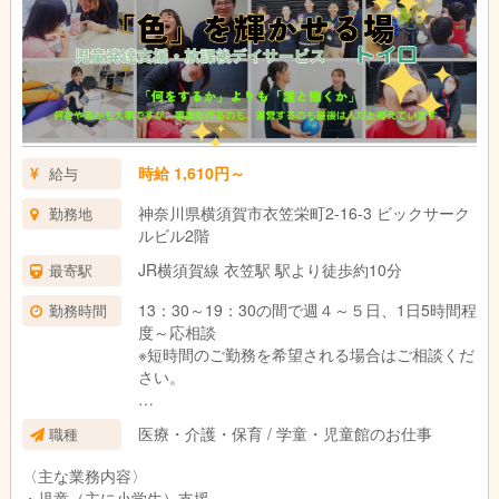
15:00 児童到着
15:30 療育、ケア、プログラム
16:30 帰りの会
17:00 帰り送迎開始・お見送り
17:30 清掃・事務作業など
18:30 終礼
19:00 退勤
時給 1,610円～
給与
神奈川県横須賀市衣笠栄町2-16-3 ビックサーク
勤務地
ルビル2階
JR横須賀線 衣笠駅 駅より徒歩約10分
最寄駅
13：30～19：30の間で週４～５日、1日5時間程
勤務時間
度～応相談
※短時間のご勤務を希望される場合はご相談くだ
さい。
※休憩は法定通り（6時間以上勤務で45分）
医療・介護・保育 / 学童・児童館のお仕事
職種
〈主な業務内容〉
・児童（主に小学生）支援