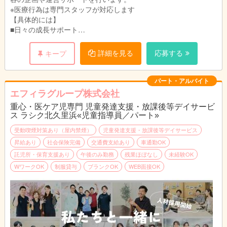
※医療行為は専門スタッフが対応します
【具体的には】
■日々の成長サポート
個別支援計画をもとに、日々の活動内容の企画や運営サポート
（施設内・施設外）、車椅子の乗り降りや移動の補助やトイレの
詳細を見る
応募する
キープ
介助、おむつ交換などの生活支援を行います。
季節感のある工作や簡単なクッキングなど、集団での遊びが中心
の活動で、夏祭りなどのイベントも実施。日常生活でのルールや
パート・アルバイト
お友達との関わりなど必要な自立支援を行います。
エフィラグループ株式会社
■送迎（学校、施設、自宅）業務（AT限定可※福祉車両）
重心・医ケア児専門 児童発達支援・放課後等デイサービ
学校～施設、施設～自宅など児童の送迎を行います。
ス ラシク北久里浜«児童指導員／パート»
■成長の記録、ブログ更新など
日々の様子を保護者に伝える連絡帳入力やブログ更新を行いま
受動喫煙対策あり（屋内禁煙）
児童発達支援・放課後等デイサービス
す。
昇給あり
社会保険完備
交通費支給あり
車通勤OK
手書き書類はなく、システム上でのパソコン作業となります。
託児所・保育支援あり
午後のみ勤務
残業ほぼなし
未経験OK
WワークOK
制服貸与
ブランクOK
WEB面接OK
【1日の流れ（1例）】
13:30 出勤・打ち合わせ
14:00 送迎出発
15:00 児童到着
15:30 療育、ケア、プログラム
16:30 帰りの会