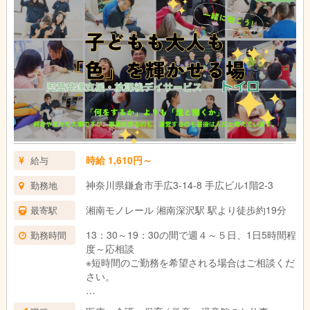
12:00 休憩
13:00 パート職員出勤・打ち合わせ
14:00 送迎出発
15:00 児童到着
15:30 療育、ケア、プログラム
16:30 帰りの会
17:00 帰り送迎開始・お見送り
17:30 清掃・事務作業など
18:30 終礼
19:00 退勤
時給 1,610円～
給与
神奈川県鎌倉市手広3-14-8 手広ビル1階2-3
勤務地
湘南モノレール 湘南深沢駅 駅より徒歩約19分
最寄駅
13：30～19：30の間で週４～５日、1日5時間程
勤務時間
度～応相談
※短時間のご勤務を希望される場合はご相談くだ
さい。
※休憩は法定通り（6時間以上勤務で45分）