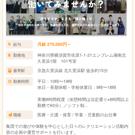
16:30 帰りの会
17:00 帰り送迎開始・お見送り
17:30 清掃・事務作業など
18:30 終礼
19:00 退勤
月給 275,000円～
給与
神奈川県横須賀市佐原1-1-21エンブレム湘南北
勤務地
久里浜1階 101号室
京急久里浜線 北久里浜駅 徒歩約15分
最寄駅
平日：10時〜19時
勤務時間
休日・長期休暇・学校休業日：9時〜18時
実働8時間程度（休憩時間は法定通り※8時間以上
勤務で60分）／シフト制
変形労働時間制（1か月単位：平均週40時間）
医療・介護・保育 / 学童・児童館のお仕事
職種
集団での遊びや体験を中心とした日々のレクリエーション活動内
容の企画や運営サポートを行います。