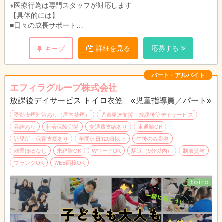
※医療行為は専門スタッフが対応します
【具体的には】
■日々の成長サポート
個別支援計画をもとに、日々の活動内容の企画や運営サポート
（施設内・施設外）、車椅子の乗り降りや移動の補助やトイレの
詳細を見る
応募する
キープ
介助、おむつ交換などの生活支援を行います。
季節感のある工作や簡単なクッキングなど、集団での遊びが中心
の活動で、夏祭りなどのイベントも実施。日常生活でのルールや
パート・アルバイト
お友達との関わりなど必要な自立支援を行います。
エフィラグループ株式会社
■送迎（学校、施設、自宅）業務（AT限定可※福祉車両）
放課後デイサービス トイロ衣笠 «児童指導員／パート»
学校～施設、施設～自宅など児童の送迎を行います。
■成長の記録、ブログ更新など
受動喫煙対策あり（屋内禁煙）
児童発達支援・放課後等デイサービス
日々の様子を保護者に伝える連絡帳入力やブログ更新を行いま
昇給あり
社会保険完備
交通費支給あり
車通勤OK
す。
託児所・保育支援あり
年間休日120日以上
午後のみ勤務
手書き書類はなく、システム上でのパソコン作業となります。
残業ほぼなし
未経験OK
WワークOK
駅近（5分以内）
制服貸与
ブランクOK
WEB面接OK
【1日の流れ（1例）】
10:00 出勤・朝礼
11:00 運営準備
12:00 休憩
13:00 パート職員出勤・打ち合わせ
14:00 送迎出発