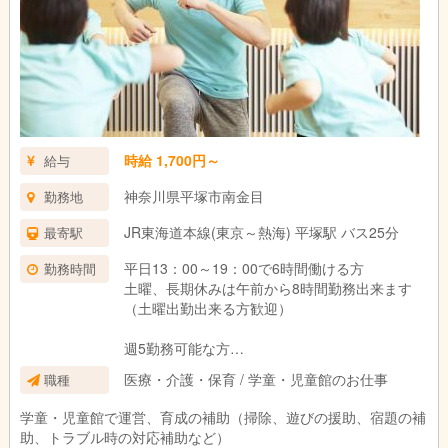
時給 1,700円～
給与
神奈川県平塚市南金目
勤務地
JR東海道本線(東京～熱海) 平塚駅 バス25分
最寄駅
平日13：00～19：00で6時間働ける方
勤務時間
土曜、長期休みは午前から8時間勤務出来ます
（土曜出勤出来る方歓迎）
週5勤務可能な方
曜日、時間につきましてはお気軽にお問合せ下
医療・介護・保育 / 学童・児童館のお仕事
職種
さい。
学童・児童館で運営、育成の補助（掃除、遊びの援助、宿題の補
助、トラブル時の対応補助など）