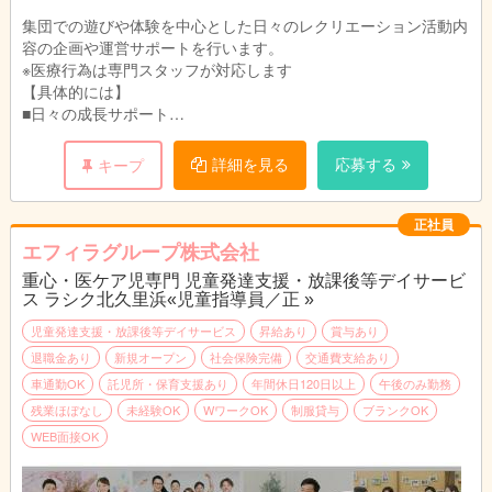
集団での遊びや体験を中心とした日々のレクリエーション活動内
容の企画や運営サポートを行います。
※医療行為は専門スタッフが対応します
【具体的には】
■日々の成長サポート
個別支援計画をもとに、日々の活動内容の企画や運営サポート
（施設内・施設外）、車椅子の乗り降りや移動の補助やトイレの
詳細を見る
応募する
キープ
介助、おむつ交換などの生活支援を行います。
季節感のある工作や簡単なクッキングなど、集団での遊びが中心
の活動で、夏祭りなどのイベントも実施。日常生活でのルールや
正社員
お友達との関わりなど必要な自立支援を行います。
エフィラグループ株式会社
■送迎（学校、施設、自宅）業務（AT限定可※福祉車両）
重心・医ケア児専門 児童発達支援・放課後等デイサービ
学校～施設、施設～自宅など児童の送迎を行います。
ス ラシク北久里浜«児童指導員／正 »
■成長の記録、ブログ更新など
日々の様子を保護者に伝える連絡帳入力やブログ更新を行いま
児童発達支援・放課後等デイサービス
昇給あり
賞与あり
す。
退職金あり
新規オープン
社会保険完備
交通費支給あり
手書き書類はなく、システム上でのパソコン作業となります。
車通勤OK
託児所・保育支援あり
年間休日120日以上
午後のみ勤務
残業ほぼなし
未経験OK
WワークOK
制服貸与
ブランクOK
【1日の流れ（1例）】
WEB面接OK
10:00 出勤・朝礼
11:00 運営準備
12:00 休憩