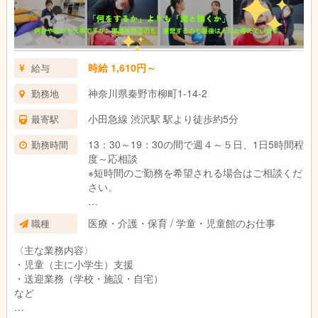
時給 1,610円～
給与
神奈川県秦野市柳町1-14-2
勤務地
小田急線 渋沢駅 駅より徒歩約5分
最寄駅
13：30～19：30の間で週４～５日、1日5時間程
勤務時間
度～応相談
※短時間のご勤務を希望される場合はご相談くだ
さい。
※休憩は法定通り（6時間以上勤務で45分）
医療・介護・保育 / 学童・児童館のお仕事
職種
〈主な業務内容〉
・児童（主に小学生）支援
・送迎業務（学校・施設・自宅）
など