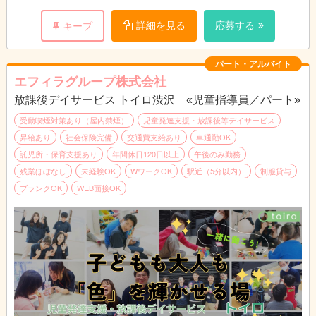
詳細を見る
応募する
キープ
パート・アルバイト
エフィラグループ株式会社
放課後デイサービス トイロ渋沢 «児童指導員／パート»
受動喫煙対策あり（屋内禁煙）
児童発達支援・放課後等デイサービス
昇給あり
社会保険完備
交通費支給あり
車通勤OK
託児所・保育支援あり
年間休日120日以上
午後のみ勤務
残業ほぼなし
未経験OK
WワークOK
駅近（5分以内）
制服貸与
ブランクOK
WEB面接OK