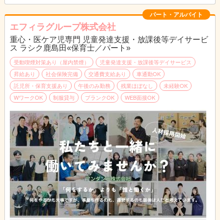
14:00 子供たちが下校・お迎え
15:00 おやつ
パート・アルバイト
16:30 活動
エフィラグループ株式会社
17:30 帰りの会・お見送り
重心・医ケア児専門 児童発達支援・放課後等デイサービ
18:30 清掃・事務作業など
ス ラシク鹿島田«保育士／パート»
19:30 退勤
受動喫煙対策あり（屋内禁煙）
児童発達支援・放課後等デイサービス
昇給あり
社会保険完備
交通費支給あり
車通勤OK
託児所・保育支援あり
午後のみ勤務
残業ほぼなし
未経験OK
WワークOK
制服貸与
ブランクOK
WEB面接OK