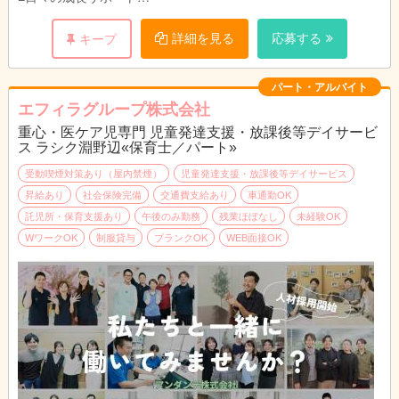
個別支援計画をもとに、日々の活動内容の企画や運営サポート
（施設内・施設外）、車椅子の乗り降りや移動の補助やトイレの
詳細を見る
応募する
キープ
介助、おむつ交換などの生活支援を行います。
季節感のある工作や簡単なクッキングなど、集団での遊びが中心
の活動で、夏祭りなどのイベントも実施。日常生活でのルールや
パート・アルバイト
お友達との関わりなど必要な自立支援を行います。
エフィラグループ株式会社
■送迎（学校、施設、自宅）業務（AT限定可※福祉車両）
重心・医ケア児専門 児童発達支援・放課後等デイサービ
学校～施設、施設～自宅など児童の送迎を行います。
ス ラシク淵野辺«保育士／パート»
■成長の記録、ブログ更新など
日々の様子を保護者に伝える連絡帳入力やブログ更新を行いま
受動喫煙対策あり（屋内禁煙）
児童発達支援・放課後等デイサービス
す。
昇給あり
社会保険完備
交通費支給あり
車通勤OK
手書き書類はなく、システム上でのパソコン作業となります。
託児所・保育支援あり
午後のみ勤務
残業ほぼなし
未経験OK
WワークOK
制服貸与
ブランクOK
WEB面接OK
【1日の流れ（1例）】
13:30 出勤・打ち合わせ
14:00 送迎出発
15:00 児童到着
15:30 療育、ケア、プログラム
16:30 帰りの会
17:00 帰り送迎開始・お見送り
17:30 清掃・事務作業など