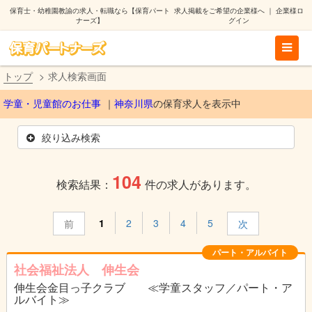
保育士・幼稚園教諭の求人・転職なら【保育パート
求人掲載をご希望の企業様へ
｜
企業様ロ
ナーズ】
グイン
トップ
求人検索画面
学童・児童館のお仕事
神奈川県
の保育求人を表示中
絞り込み検索
104
検索結果：
件の求人があります。
1
2
3
4
5
前
次
パート・アルバイト
社会福祉法人 伸生会
伸生会金目っ子クラブ ≪学童スタッフ／パート・ア
ルバイト≫