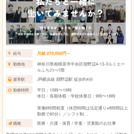
月給 275,000円～
給与
神奈川県相模原市中央区淵野辺4-13-3ルミエー
勤務地
ルふちのべ1階
JR横浜線 淵野辺駅 徒歩約4分
最寄駅
平日：10時〜19時
勤務時間
休日・長期休暇・学校休業日：9時〜18時
実働8時間程度（休憩時間は法定通り※8時間以上
勤務で60分）／シフト制
変形労働時間制（1か月単位：平均週40時間）
医療・介護・保育 / 学童・児童館のお仕事
職種