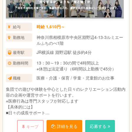
※勤務時間は相談可能です！
時給 1,610円～
給与
神奈川県相模原市中央区淵野辺4-13-3ルミエー
勤務地
ルふちのべ1階
JR横浜線 淵野辺駅 徒歩約4分
最寄駅
13：30～19：30の間で4時間以上
勤務時間
※休憩は法定通り（6時間以上勤務で45分）
医療・介護・保育 / 学童・児童館のお仕事
職種
集団での遊びや体験を中心とした日々のレクリエーション活動内
容の企画や運営サポートを行います。
※医療行為は専門スタッフが対応します
【具体的には】
■日々の成長サポート
個別支援計画をもとに、日々の活動内容の企画や運営サポート
（施設内・施設外）、車椅子の乗り降りや移動の補助やトイレの
詳細を見る
応募する
キープ
介助、おむつ交換などの生活支援を行います。