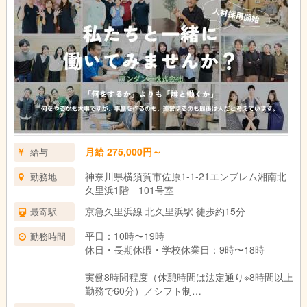
13:00 パート職員出勤・打ち合わせ
14:00 送迎出発
15:00 児童到着
15:30 療育、ケア、プログラム
16:30 帰りの会
17:00 帰り送迎開始・お見送り
17:30 清掃・事務作業など
18:30 終礼
19:00 退勤
月給 275,000円～
給与
神奈川県横須賀市佐原1-1-21エンブレム湘南北
勤務地
久里浜1階 101号室
京急久里浜線 北久里浜駅 徒歩約15分
最寄駅
平日：10時〜19時
勤務時間
休日・長期休暇・学校休業日：9時〜18時
実働8時間程度（休憩時間は法定通り※8時間以上
勤務で60分）／シフト制
変形労働時間制（1か月単位：平均週40時間）