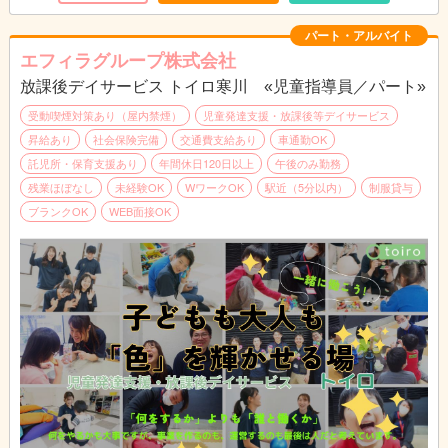
季節感のある工作や簡単なクッキングなど、集団での遊びが中心
の活動で、夏祭りなどのイベントも実施。日常生活でのルールや
パート・アルバイト
お友達との関わりなど必要な自立支援を行います。
エフィラグループ株式会社
■送迎（学校、施設、自宅）業務（AT限定可※福祉車両）
放課後デイサービス トイロ寒川 «児童指導員／パート»
学校～施設、施設～自宅など児童の送迎を行います。
■成長の記録、ブログ更新など
受動喫煙対策あり（屋内禁煙）
児童発達支援・放課後等デイサービス
日々の様子を保護者に伝える連絡帳入力やブログ更新を行いま
昇給あり
社会保険完備
交通費支給あり
車通勤OK
す。
託児所・保育支援あり
年間休日120日以上
午後のみ勤務
手書き書類はなく、システム上でのパソコン作業となります。
残業ほぼなし
未経験OK
WワークOK
駅近（5分以内）
制服貸与
ブランクOK
WEB面接OK
【1日の流れ（1例）】
13:30 出勤・打ち合わせ
14:00 送迎出発
15:00 児童到着
15:30 療育、ケア、プログラム
16:30 帰りの会
17:00 帰り送迎開始・お見送り
17:30 清掃・事務作業など
※勤務時間は相談可能です！