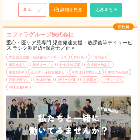
〈業務イメージ〉
※勤務時間はお気軽にご相談ください！
詳細を見る
応募する
キープ
13:30 出勤・送迎出発
14:00 子供たちが下校・お迎え
15:00 おやつ
正社員
16:30 活動
エフィラグループ株式会社
17:30 帰りの会・お見送り
重心・医ケア児専門 児童発達支援・放課後等デイサービ
18:30 清掃・事務作業など
ス ラシク淵野辺«保育士／正 »
19:30 退勤
児童発達支援・放課後等デイサービス
昇給あり
賞与あり
退職金あり
新規オープン
社会保険完備
交通費支給あり
車通勤OK
託児所・保育支援あり
年間休日120日以上
午後のみ勤務
残業ほぼなし
未経験OK
WワークOK
制服貸与
ブランクOK
WEB面接OK