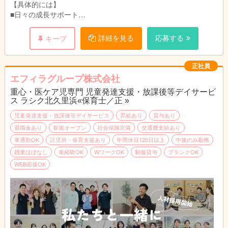
【具体的には】
■日々の成長サポート
個別支援計画をもとに、日々の活動内容の企画や運営サポート
（施設内・施設外）、車椅子の乗り降りや移動の補助やトイレの
詳細を見る
応募する
キープ
介助、おむつ交換などの生活支援を行います。
季節感のある工作や簡単なクッキングなど、集団での遊びが中心
の活動で、夏祭りなどのイベントも実施。日常生活でのルールや
正社員
お友達との関わりなど必要な自立支援を行います。
エフィラグループ株式会社
■送迎（学校、施設、自宅）業務（AT限定可※福祉車両）
重心・医ケア児専門 児童発達支援・放課後等デイサービ
学校～施設、施設～自宅など児童の送迎を行います。
ス ラシク北久里浜«保育士／正 »
■成長の記録、ブログ更新など
日々の様子を保護者に伝える連絡帳入力やブログ更新を行いま
児童発達支援・放課後等デイサービス
昇給あり
賞与あり
す。
退職金あり
新規オープン
社会保険完備
交通費支給あり
手書き書類はなく、システム上でのパソコン作業となります。
車通勤OK
託児所・保育支援あり
年間休日120日以上
午後のみ勤務
残業ほぼなし
未経験OK
WワークOK
制服貸与
ブランクOK
【1日の流れ（1例）】
WEB面接OK
10:00 出勤・朝礼
11:00 運営準備
12:00 休憩
13:00 パート職員出勤・打ち合わせ
14:00 送迎出発
15:00 児童到着
15:30 療育、ケア、プログラム