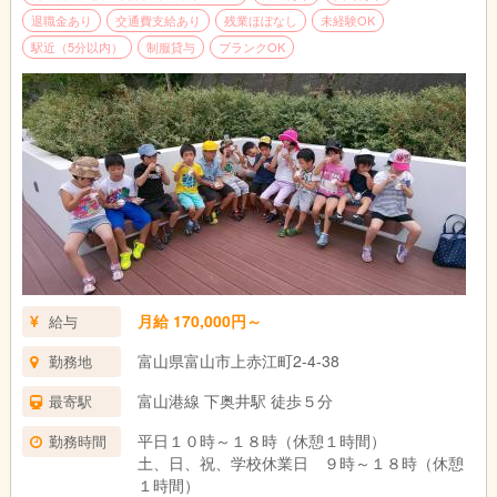
退職金あり
交通費支給あり
残業ほぼなし
未経験OK
駅近（5分以内）
制服貸与
ブランクOK
月給 170,000円～
給与
富山県富山市上赤江町2-4-38
勤務地
富山港線 下奥井駅 徒歩５分
最寄駅
平日１０時～１８時（休憩１時間）
勤務時間
土、日、祝、学校休業日 ９時～１８時（休憩
１時間）