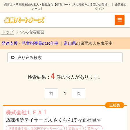
保育士・幼稚園教諭の求人・転職なら【保育パート
求人掲載をご希望の企業様へ
｜
企業様ロ
ナーズ】
グイン
トップ
求人検索画面
発達支援・児童指導員のお仕事
富山県
の保育求人を表示中
絞り込み検索
4
検索結果：
件の求人があります。
1
前
次
正社員
株式会社ＬＥＡＴ
放課後等デイサービス さくらんぼ ≪正社員≫
児童発達支援・放課後等デイサービス
昇給あり
賞与あり