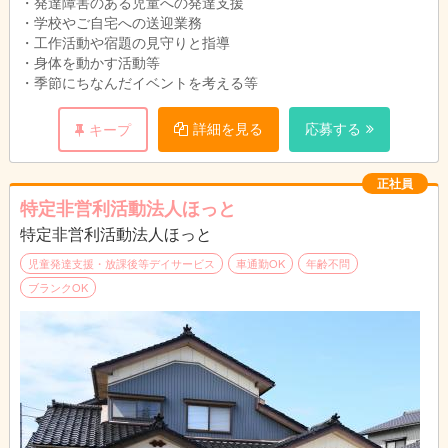
・発達障害のある児童への発達支援
・学校やご自宅への送迎業務
・工作活動や宿題の見守りと指導
・身体を動かす活動等
・季節にちなんだイベントを考える等
詳細を見る
応募する
キープ
正社員
特定非営利活動法人ほっと
特定非営利活動法人ほっと
児童発達支援・放課後等デイサービス
車通勤OK
年齢不問
ブランクOK