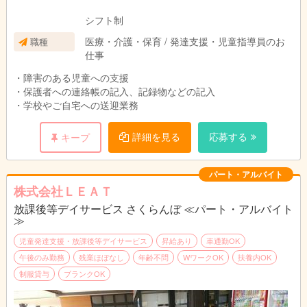
シフト制
医療・介護・保育 / 発達支援・児童指導員のお
職種
仕事
・障害のある児童への支援
・保護者への連絡帳の記入、記録物などの記入
・学校やご自宅への送迎業務
詳細を見る
応募する
キープ
パート・アルバイト
株式会社ＬＥＡＴ
放課後等デイサービス さくらんぼ ≪パート・アルバイト
≫
児童発達支援・放課後等デイサービス
昇給あり
車通勤OK
午後のみ勤務
残業ほぼなし
年齢不問
WワークOK
扶養内OK
制服貸与
ブランクOK