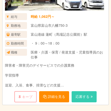
時給 1,062円～
給与
富山県富山市八幡750-3
勤務地
富山港線 蓮町（馬場記念公園前）駅
最寄駅
・ 9：00～18：00
勤務時間
医療・介護・保育 / 発達支援・児童指導員のお
職種
仕事
障害者・障害児のデイサービスでの介護業務
学習指導
送迎、入浴、食事、排泄などの支援
利用者様の話し相手、遊び相手、見守り
詳細を見る
応募する
キープ