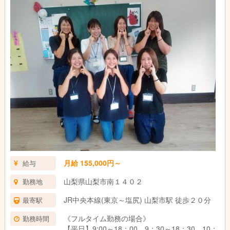
月給 155,000円～
給与
山梨県山梨市南１４０２
勤務地
JR中央本線(東京～塩尻) 山梨市駅 徒歩２０分
最寄駅
《フルタイム勤務の場合》
勤務時間
【平日】9:00～18：00、9：30～18：30、10：