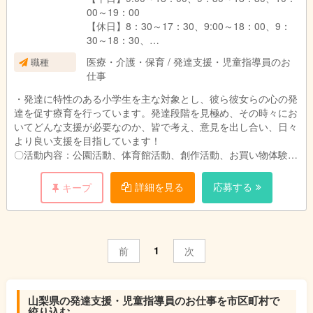
00～19：00
【休日】8：30～17：30、9:00～18：00、9：
30～18：30、
医療・介護・保育 / 発達支援・児童指導員のお
職種
仕事
《短時間勤務の場合》
【平日】14：45～16：45、14：00～16：45、
・発達に特性のある小学生を主な対象とし、彼ら彼女らの心の発
14：45～17：30、14：00～18：00等
達を促す療育を行っています。発達段階を見極め、その時々にお
いてどんな支援が必要なのか、皆で考え、意見を出し合い、日々
14：45～16：45をコアタイムとし、２～４時間
より良い支援を目指しています！
の勤務が可能です。
〇活動内容：公園活動、体育館活動、創作活動、お買い物体験な
ど
※経験がなくとも、一緒に発達段階をいちから学んでいけますの
詳細を見る
応募する
キープ
で、安心して働けます！
※利用児の送迎（学校⇒事業所、事業所⇒ご家庭など）がありま
す。
※活動の立案、支援記録の作成等事務作業もあります。
1
前
次
※採用は随時受け付けています。
山梨県の発達支援・児童指導員のお仕事を市区町村で
絞り込む