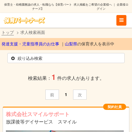
保育士・幼稚園教諭の求人・転職なら【保育パート
求人掲載をご希望の企業様へ
｜
企業様ロ
ナーズ】
グイン
トップ
求人検索画面
発達支援・児童指導員のお仕事
山梨県
の保育求人を表示中
絞り込み検索
1
検索結果：
件の求人があります。
1
前
次
契約社員
株式会社スマイルサポート
放課後等デイサービス スマイル