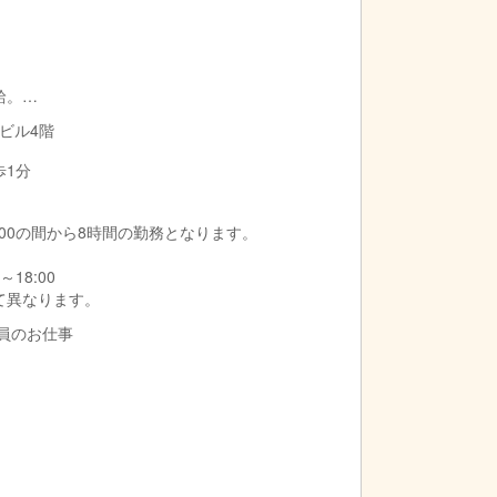
給。
増賃金を支給いたします。
見ビル4階
歩1分
1:00の間から8時間の勤務となります。
～18:00
て異なります。
導員のお仕事