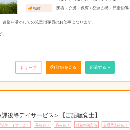
医療・介護・保育 / 発達支援・児童指
職種
、資格を活かしての児童指導員のお仕事になります。
ど。
の社会性を高めると共に学習の遅れをカバーしていく事を重点としてお
資格については、いずれかの資格があれば応募可能です。
詳細を見る
応募する
キープ
は必須となります。
放課後等デイサービス＞【言語聴覚士】
課後等デイサービス
昇給あり
賞与あり
社会保険完備
交通費支給あり