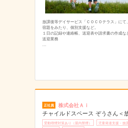
放課後等デイサービス「ＣＯＣＯテラス」にて
宿題をみたり、個別支援など。
１日の記録や連絡帳、送迎表や請求書の作成な
送迎業務
※障がい児童の通所支援事業所であり、子供達
※保育士、教員免許(小学校)、児童指導員任用
※普通自動車運転免許（ＡＴ限定可）について
※PCスキル：ワード・エクセル、基本操作
株式会社Ａｉ
正社員
チャイルドスペース ぞうさん＜
受動喫煙対策あり（屋内禁煙）
児童発達支援・放