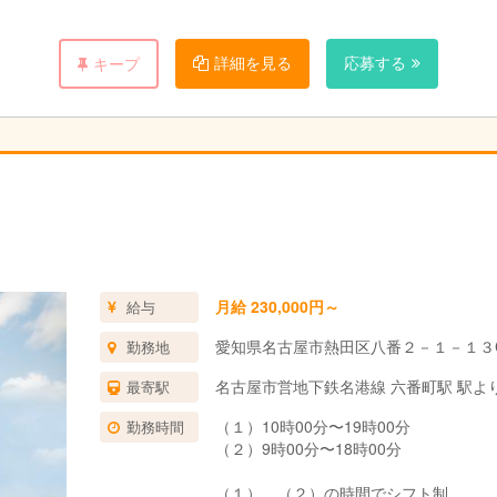
を使うことも。
詳細を見る
応募する
キープ
を作成しています。
ます。
1時間半～3時間の指導をします。
共有や翌日の準備をします。
月給 230,000円～
給与
愛知県名古屋市熱田区八番２－１－１３
勤務地
名古屋市営地下鉄名港線 六番町駅 駅よ
最寄駅
（１）10時00分〜19時00分
勤務時間
（２）9時00分〜18時00分
（１）、（２）の時間でシフト制