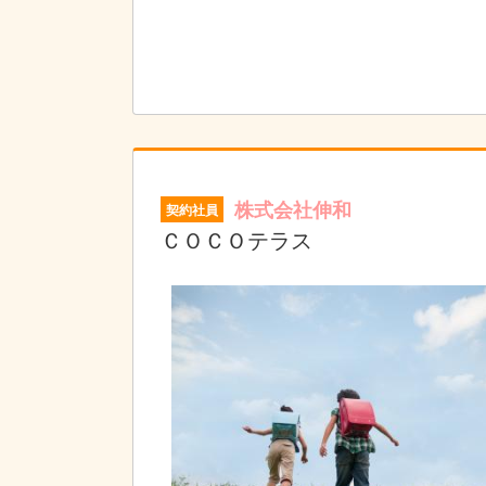
個別支援計画に沿って指導の準備をします。
プリントやカードの他、おもちゃやタブレット
↓
個別支援計画の作成
お子さまひとり一人に6か月間の個別支援計画
↓
お昼|休憩・ランチタイムです。
↓
指導
個別支援計画に基づきお子さまに指導を実施し
株式会社伸和
契約社員
個別指導では45分の指導をし、小集団指導では
↓
ＣＯＣＯテラス
終礼|スタッフ間でお子さま保護者さまの情報
↓
退勤|本日もお疲れさまでした！