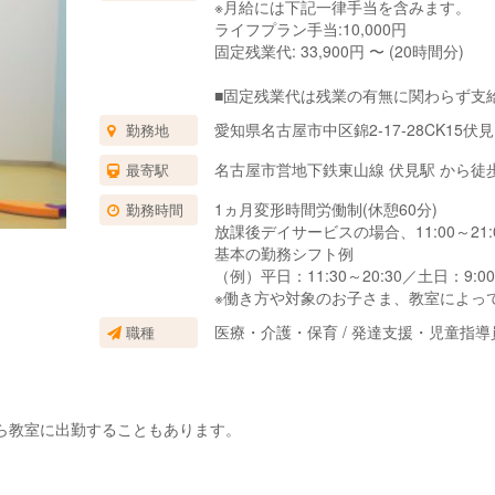
※月給には下記一律手当を含みます。
ライフプラン手当:10,000円
固定残業代: 33,900円 〜 (20時間分)
■固定残業代は残業の有無に関わらず支
上記の想定時間を超えた場合は、別途割
愛知県名古屋市中区錦2-17-28CK15伏
勤務地
■試用期間3ヶ月あり。
期間中の待遇に変更はありません。
名古屋市営地下鉄東山線 伏見駅 から徒
最寄駅
1ヵ月変形時間労働制(休憩60分)
勤務時間
放課後デイサービスの場合、11:00～2
基本の勤務シフト例
（例）平日：11:30～20:30／土日：9:00
※働き方や対象のお子さま、教室によっ
医療・介護・保育 / 発達支援・児童指
職種
ら教室に出勤することもあります。