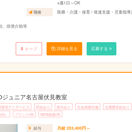
※週1日～OK
医療・介護・保育 / 発達支援・児童指
職種
助、排泄介助等
詳細を見る
応募する
キープ
COジュニア名古屋伏見教室
課後等デイサービス
昇給あり
賞与あり
社会保険完備
交通費支給あり
以内）
ブランクOK
WEB面接OK
月給 253,400円～
給与