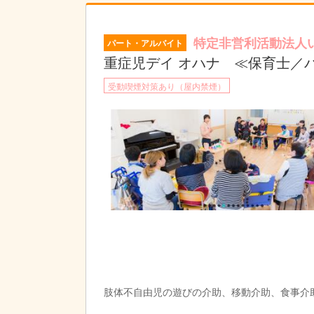
特定非営利活動法人
パート・アルバイト
重症児デイ オハナ ≪保育士／
受動喫煙対策あり（屋内禁煙）
肢体不自由児の遊びの介助、移動介助、食事介