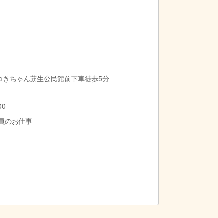
つきちゃん莇生公民館前下車徒歩5分
00
導員のお仕事