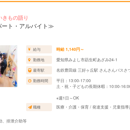
いきもの語り
パート・アルバイト≫
時給 1,140円～
給与
愛知県みよし市莇生町あざみ24-1
勤務地
名鉄豊田線 三好ヶ丘駅 さんさんバスさ
最寄駅
平日：13:00-17:00
勤務時間
土・祝・子どもの長期休暇：10:00-16:0
※週1日～OK
医療・介護・保育 / 発達支援・児童指
職種
助、排泄介助等