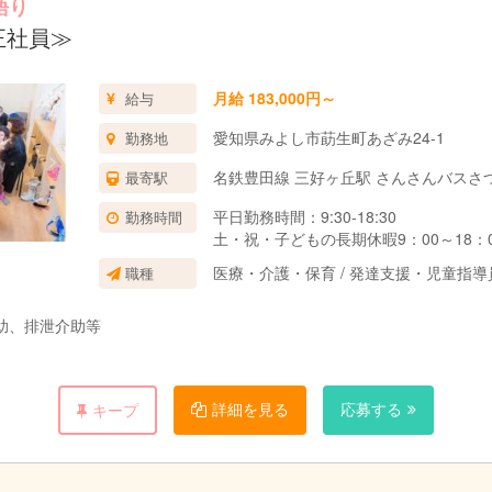
語り
正社員≫
月給 183,000円～
給与
愛知県みよし市莇生町あざみ24-1
勤務地
名鉄豊田線 三好ヶ丘駅 さんさんバスさ
最寄駅
平日勤務時間：9:30-18:30
勤務時間
土・祝・子どもの長期休暇9：00～18：
医療・介護・保育 / 発達支援・児童指
職種
助、排泄介助等
詳細を見る
応募する
キープ