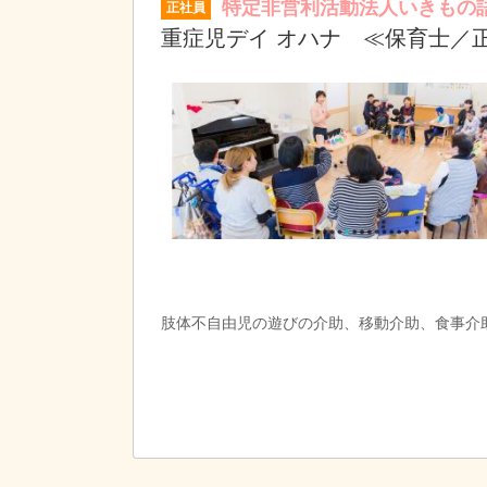
特定非営利活動法人いきもの
正社員
重症児デイ オハナ ≪保育士／
肢体不自由児の遊びの介助、移動介助、食事介