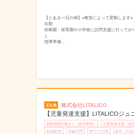
【とある一日の例】※教室によって変動します※
出勤
幼稚園・保育園や小学校に訪問支援に行ってか
↓
指導準備
個別支援計画に沿って指導の準備をします。
プリントやカードの他、おもちゃやタブレット
↓
個別支援計画の作成
お子さまひとり一人に6か月間の個別支援計画
↓
お昼|休憩・ランチタイムです。
↓
指導
個別支援計画に基づきお子さまに指導を実施し
株式会社LITALICO
正社員
個別指導では45分の指導をし、小集団指導では
↓
【児童発達支援】LITALICOジ
終礼|スタッフ間でお子さま保護者さまの情報
受動喫煙対策あり（屋内禁煙）
児童発達支援・放
↓
退勤|本日もお疲れさまでした！
未経験OK
年齢不問
WワークOK
駅近（5分