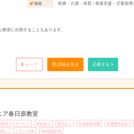
医療・介護・保育 / 発達支援・児童指
職種
ら教室に出勤することもあります。
を使うことも。
詳細を見る
応募する
キープ
を作成しています。
ます。
1時間半～3時間の指導をします。
ュニア春日原教室
共有や翌日の準備をします。
課後等デイサービス
昇給あり
賞与あり
社会保険完備
交通費支給あり
以内）
ブランクOK
WEB面接OK