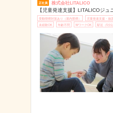
株式会社LITALICO
正社員
【児童発達支援】LITALICOジ
受動喫煙対策あり（屋内禁煙）
児童発達支援・放
未経験OK
年齢不問
WワークOK
駅近（5分