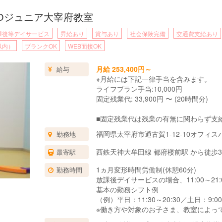
COジュニア大宰府教室
課後等デイサービス
昇給あり
賞与あり
社会保険完備
交通費支給あり
以内）
ブランクOK
WEB面接OK
月給 253,400円～
給与
※月給には下記一律手当を含みます。
ライフプラン手当:10,000円
固定残業代: 33,900円 〜 (20時間分)
■固定残業代は残業の有無に関わらず支
上記の想定時間を超えた場合は、別途割
福岡県太宰府市通古賀1-12-10オフィ
勤務地
■試用期間3ヶ月あり。
期間中の待遇に変更はありません。
西鉄天神大牟田線 都府楼前駅 から徒歩
最寄駅
1ヵ月変形時間労働制(休憩60分)
勤務時間
放課後デイサービスの場合、11:00～2
基本の勤務シフト例
（例）平日：11:30～20:30／土日：9:00
※働き方や対象のお子さま、教室によっ