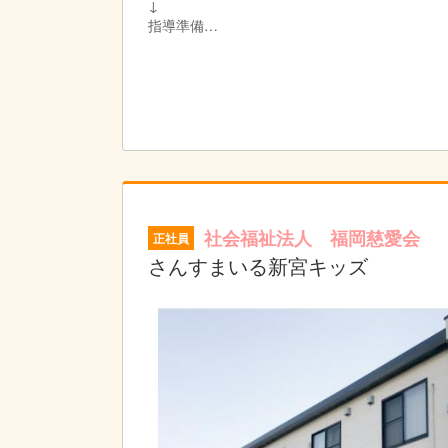
↓
指導準備
個別支援計画に沿って指導の準備をします。
プリントやカードの他、おもちゃやタブレット
↓
個別支援計画の作成
お子さまひとり一人に6か月間の個別支援計画
↓
お昼|休憩・ランチタイムです。
↓
指導
個別支援計画に基づきお子さまに指導を実施し
社会福祉法人 福岡慈愛会
正社員
個別指導では45分の指導をし、小集団指導では
↓
さんすまいる新宮キッズ
終礼|スタッフ間でお子さま保護者さまの情報
↓
退勤|本日もお疲れさまでした！