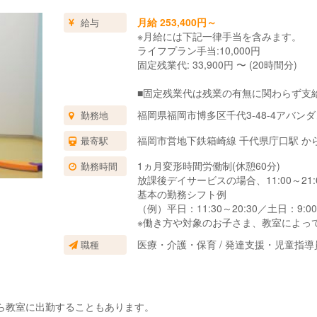
月給 253,400円～
給与
※月給には下記一律手当を含みます。
ライフプラン手当:10,000円
固定残業代: 33,900円 〜 (20時間分)
■固定残業代は残業の有無に関わらず支
上記の想定時間を超えた場合は、別途割
福岡県福岡市博多区千代3-48-4アバンダ
勤務地
■試用期間3ヶ月あり。
期間中の待遇に変更はありません。
福岡市営地下鉄箱崎線 千代県庁口駅 か
最寄駅
1ヵ月変形時間労働制(休憩60分)
勤務時間
放課後デイサービスの場合、11:00～2
基本の勤務シフト例
（例）平日：11:30～20:30／土日：9:00
※働き方や対象のお子さま、教室によっ
医療・介護・保育 / 発達支援・児童指
職種
ら教室に出勤することもあります。