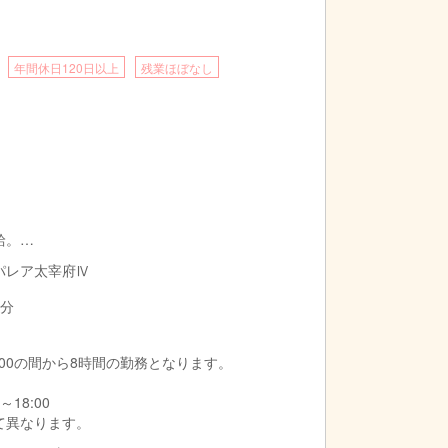
年間休日120日以上
残業ほぼなし
給。
増賃金を支給いたします。
スパレア太宰府Ⅳ
3分
1:00の間から8時間の勤務となります。
～18:00
て異なります。