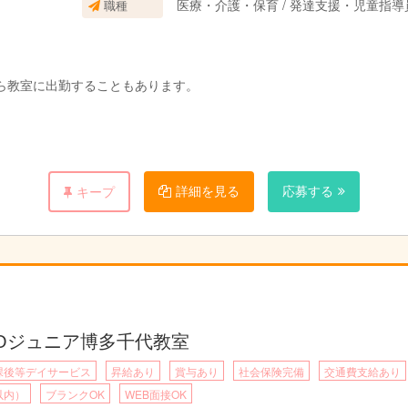
医療・介護・保育 / 発達支援・児童指
職種
ら教室に出勤することもあります。
を使うことも。
詳細を見る
応募する
キープ
を作成しています。
ます。
1時間半～3時間の指導をします。
COジュニア博多千代教室
共有や翌日の準備をします。
課後等デイサービス
昇給あり
賞与あり
社会保険完備
交通費支給あり
以内）
ブランクOK
WEB面接OK