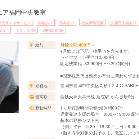
ュニア福岡中央教室
課後等デイサービス
昇給あり
賞与あり
社会保険完備
交通費支給あり
以内）
ブランクOK
WEB面接OK
月給 253,400円～
給与
※月給には下記一律手当を含みます。
ライフプラン手当:10,000円
固定残業代: 33,900円 〜 (20時間分)
■固定残業代は残業の有無に関わらず支
上記の想定時間を超えた場合は、別途割
福岡県福岡市中央区高砂1-2-4 C-SABLE
勤務地
■試用期間3ヶ月あり。
期間中の待遇に変更はありません。
西鉄天神大牟田線 薬院駅 から徒歩6分
最寄駅
1ヵ月変形時間労働制(休憩60分)
勤務時間
児童発達支援の場合、8:00～19:00
基本の勤務シフト例
（例）平日：9:30～18:30／土日：9:00～
※働き方や対象のお子さま、教室によっ