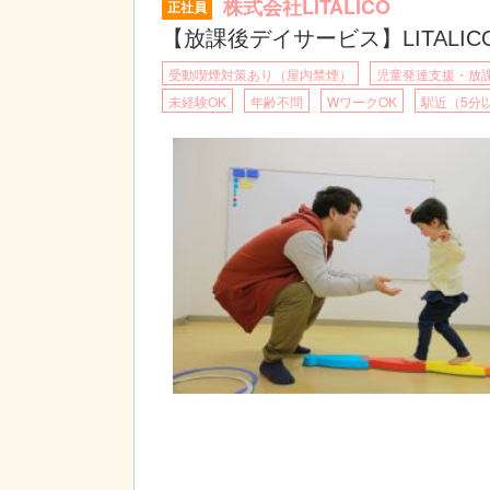
株式会社LITALICO
正社員
【放課後デイサービス】LITALI
受動喫煙対策あり（屋内禁煙）
児童発達支援・放
未経験OK
年齢不問
WワークOK
駅近（5分