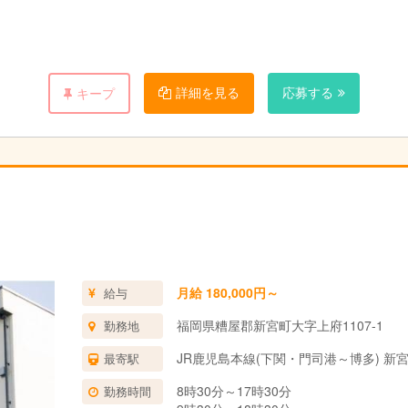
を使うことも。
詳細を見る
応募する
キープ
を作成しています。
ます。
1時間半～3時間の指導をします。
共有や翌日の準備をします。
月給 180,000円～
給与
福岡県糟屋郡新宮町大字上府1107-1
勤務地
JR鹿児島本線(下関・門司港～博多) 新宮
最寄駅
8時30分～17時30分
勤務時間