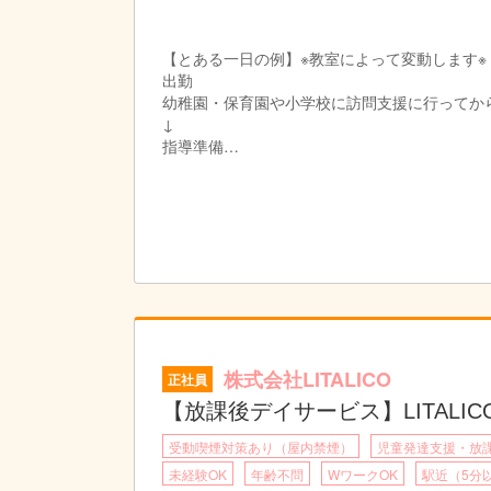
【とある一日の例】※教室によって変動します※
出勤
幼稚園・保育園や小学校に訪問支援に行ってか
↓
指導準備
個別支援計画に沿って指導の準備をします。
プリントやカードの他、おもちゃやタブレット
↓
個別支援計画の作成
お子さまひとり一人に6か月間の個別支援計画
↓
お昼|休憩・ランチタイムです。
↓
指導
個別支援計画に基づきお子さまに指導を実施し
株式会社LITALICO
正社員
個別指導では45分の指導をし、小集団指導では
↓
【放課後デイサービス】LITALI
終礼|スタッフ間でお子さま保護者さまの情報
受動喫煙対策あり（屋内禁煙）
児童発達支援・放
↓
退勤|本日もお疲れさまでした！
未経験OK
年齢不問
WワークOK
駅近（5分