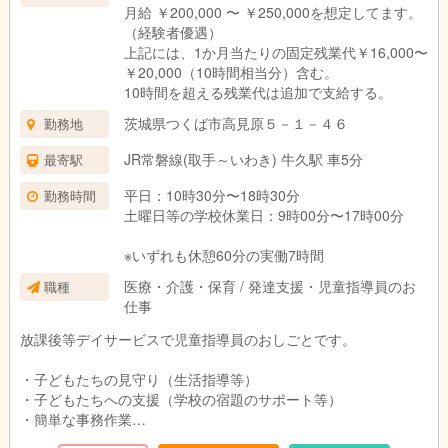
月給 ￥200,000 〜 ￥250,000を想定してます。
（経験者優遇）
上記には、1か月当たりの固定残業代￥16,000〜
￥20,000（10時間相当分）含む。
10時間を超える残業代は追加で支給する。
茨城県つくば市高見原５－１－４６
勤務地
JR常磐線(取手～いわき) 牛久駅 車5分
最寄駅
平日：10時30分〜18時30分
勤務時間
土曜日等の学校休業日：9時00分〜17時00分
※いずれも休憩60分の実働7時間
医療・介護・保育 / 発達支援・児童指導員のお
職種
仕事
放課後等デイサービスで児童指導員のおしごとです。
・子どもたちの見守り（生活指導等）
・子どもたちへの支援（学校の宿題のサポート等）
・簡単な事務作業
・子どもたちの送迎（会社の車両を使用します）