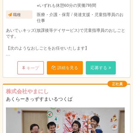
※いずれも休憩60分の実働7時間
医療・介護・保育 / 発達支援・児童指導員のお
職種
仕事
あいでぃキッズ(放課後等デイサービス)で児童指導員のおしごと
です。
【次のようなおしごとをお任せいたします】
◎児童指導員業務
主に子どもたちへの支援（遊び、カリキュラム、学校の宿題
詳細を見る
応募する
キープ
等）、簡単な事務作業
◎お子様の送迎
正社員
株式会社やまにし
あくらーきっずすまいるつくば