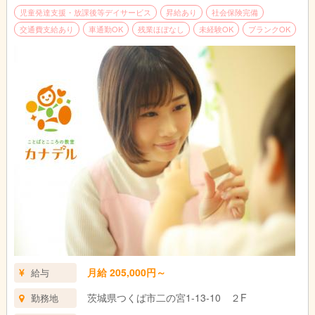
児童発達支援・放課後等デイサービス
昇給あり
社会保険完備
交通費支給あり
車通勤OK
残業ほぼなし
未経験OK
ブランクOK
月給 205,000円～
給与
茨城県つくば市二の宮1-13-10 ２F
勤務地