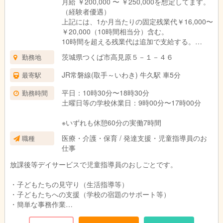
月給 ￥200,000 〜 ￥250,000を想定してます。
（経験者優遇）
上記には、1か月当たりの固定残業代￥16,000〜
￥20,000（10時間相当分）含む。
10時間を超える残業代は追加で支給する。
茨城県つくば市高見原５－１－４６
勤務地
昇給あり（年1回）
賞与あり（年2回）
JR常磐線(取手～いわき) 牛久駅 車5分
最寄駅
役職手当
交通費規定内支給
平日：10時30分〜18時30分
勤務時間
土曜日等の学校休業日：9時00分〜17時00分
※いずれも休憩60分の実働7時間
医療・介護・保育 / 発達支援・児童指導員のお
職種
仕事
放課後等デイサービスで児童指導員のおしごとです。
・子どもたちの見守り（生活指導等）
・子どもたちへの支援（学校の宿題のサポート等）
・簡単な事務作業
・子どもたちの送迎（会社の車両を使用します）