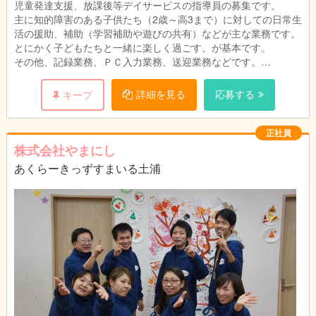
児童発達支援、放課後等デイサービスの指導員の募集です。
主に知的障害のある子供たち（2歳～高3まで）に対しての日常生
活の援助、補助（学習補助や遊びの共有）などが主な業務です。
とにかく子どもたちと一緒に楽しく過ごす。が基本です。
その他、記録業務、ＰＣ入力業務、送迎業務などです。
送迎車については最大でミニバンクラス（セレナ等）の運転や補
助員となります。
詳細を見る
応募する
キープ
積極的に外へ出る施設です。外へ出て公園などで子どもたちと一
緒に真剣に遊んだり施設内ではレクリエーションを楽しんだりし
ます。また、学校休業日にはイベントを開催したり遠方へ出かけ
正社員
たりもします。
株式会社やまにし
あくらーきっずすまいる土浦