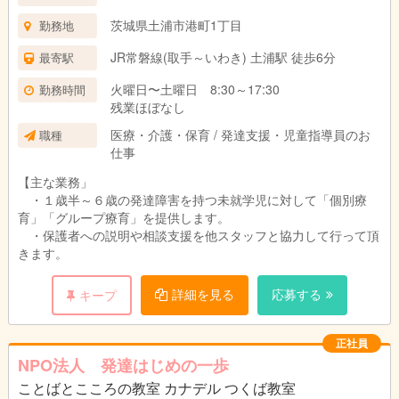
茨城県土浦市港町1丁目
勤務地
JR常磐線(取手～いわき) 土浦駅 徒歩6分
最寄駅
火曜日〜土曜日 8:30～17:30
勤務時間
残業ほぼなし
医療・介護・保育 / 発達支援・児童指導員のお
職種
仕事
【主な業務」
・１歳半～６歳の発達障害を持つ未就学児に対して「個別療
育」「グループ療育」を提供します。
・保護者への説明や相談支援を他スタッフと協力して行って頂
きます。
詳細を見る
応募する
キープ
正社員
NPO法人 発達はじめの一歩
ことばとこころの教室 カナデル つくば教室