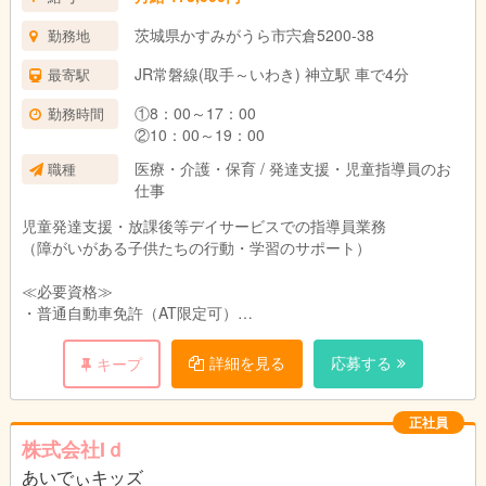
茨城県かすみがうら市宍倉5200-38
勤務地
JR常磐線(取手～いわき) 神立駅 車で4分
最寄駅
①8：00～17：00
勤務時間
②10：00～19：00
医療・介護・保育 / 発達支援・児童指導員のお
職種
仕事
児童発達支援・放課後等デイサービスでの指導員業務
（障がいがある子供たちの行動・学習のサポート）
≪必要資格≫
・普通自動車免許（AT限定可）
※経験は不問です！
詳細を見る
応募する
キープ
正社員
株式会社Iｄ
あいでぃキッズ