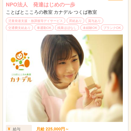
がいのあるお仕事です。
NPO法人 発達はじめの一歩
ことばとこころの教室 カナデル つくば教室
また、児童たちがいない時間は教育運営のための事務作業や、近
隣の学校、保育園・幼稚園等への営業活動を行っていただきま
児童発達支援・放課後等デイサービス
昇給あり
賞与あり
す。
交通費支給あり
車通勤OK
残業ほぼなし
未経験OK
ブランクOK
事務作業は簡単な操作なので、基礎的なPCの知識があれば大丈
夫です。営業活動では、SNSへの掲載やチラシ配り等、積極的に
活動していただきます。
月給 225,000円～
給与