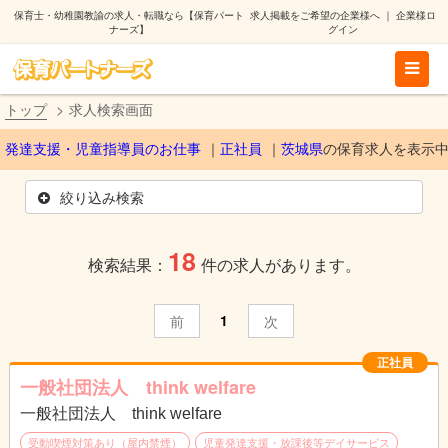
保育士・幼稚園教諭の求人・転職なら【保育パート
求人掲載をご希望の企業様へ
｜
企業様ロ
ナーズ】
グイン
トップ
求人検索画面
発達支援・児童指導員のお仕事
正社員
茨城県
の保育求人を表示
絞り込み検索
18
検索結果：
件の求人があります。
1
前
次
正社員
一般社団法人 think welfare
一般社団法人 think welfare
受動喫煙対策あり（屋内禁煙）
児童発達支援・放課後等デイサービス