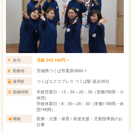
月給 242,100円～
給与
茨城県つくば市栗原3890-1
勤務地
つくばエクスプレス つくば駅 徒歩30分
最寄駅
学校営業日：13：30～20：30（実働7時間・小
勤務時間
休憩）
学校休業日：8：30～20：30（実働11時間・休
憩1時間）
医療・介護・保育 / 発達支援・児童指導員のお
職種
仕事