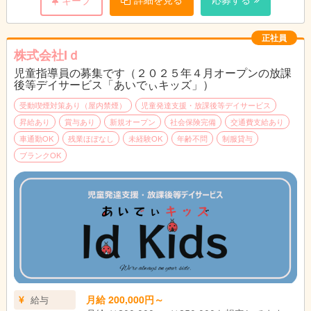
キープ
○子どもと接することが好きな方
○小さな成長を共に喜べる方
○様々な障害に対して理解するための努力ができる方
正社員
◎児童発達支援管理責任者、児童指導員の実務経験をお持ちの方
株式会社Iｄ
は優遇いたします
児童指導員の募集です（２０２５年４月オープンの放課
後等デイサービス「あいでぃキッズ」）
受動喫煙対策あり（屋内禁煙）
児童発達支援・放課後等デイサービス
昇給あり
賞与あり
新規オープン
社会保険完備
交通費支給あり
車通勤OK
残業ほぼなし
未経験OK
年齢不問
制服貸与
ブランクOK
月給 200,000円～
給与