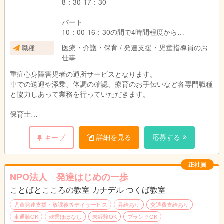
8：30-17：30
パート
10：00-16：30の間で4時間程度から
時給900～1800
医療・介護・保育 / 発達支援・児童指導員のお
職種
※資格・経験により変動します。
仕事
重症心身障害児者の通所サービスとなります。
車での送迎や添乗、体調の確認、療育のお手伝いなど各専門職種
と協力しあって業務を行っていただきます。
保育士
児童指導員（要任用資格）
詳細を見る
応募する
キープ
正社員
NPO法人 発達はじめの一歩
ことばとこころの教室 カナデル つくば教室
児童発達支援・放課後等デイサービス
昇給あり
交通費支給あり
車通勤OK
残業ほぼなし
未経験OK
ブランクOK