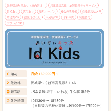
受動喫煙対策あり（屋内禁煙）
児童発達支援・放課後等デイサービス
昇給あり
賞与あり
新規オープン
社会保険完備
交通費支給あり
車通勤OK
残業ほぼなし
未経験OK
年齢不問
制服貸与
ブランクOK
月給 180,000円～
給与
茨城県つくば市高見原5-1-46
勤務地
JR常磐線(取手～いわき) 牛久駅 車5分
最寄駅
10時30分〜18時30分
勤務時間
（日曜等の学校休業日は9時00分〜17時00分）