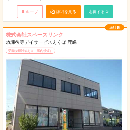
送迎車については最大でミニバンクラス（セレナ等）の運転や補
助員となります。
詳細を見る
応募する
キープ
積極的に外へ出る施設です。外へ出て公園などで子どもたちと一
緒に真剣に遊んだり施設内ではレクリエーションを楽しんだりし
ます。また、学校休業日にはイベントを開催したり遠方へ出かけ
正社員
たりもします。
株式会社スペースリンク
放課後等デイサービスえくぼ 鹿嶋
受動喫煙対策あり（屋内禁煙）