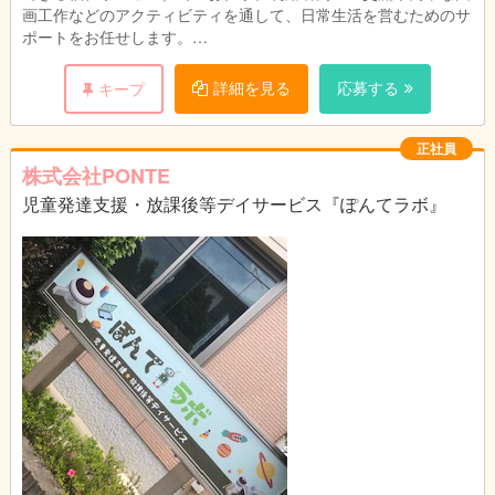
画工作などのアクティビティを通して、日常生活を営むためのサ
ポートをお任せします。
○年齢不問
詳細を見る
応募する
キープ
○子どもと接することが好きな方
○小さな成長を共に喜べる方
○様々な障害に対して理解するための努力ができる方
正社員
◎児童発達支援管理責任者、児童指導員の実務経験をお持ちの方
株式会社PONTE
は優遇いたします
児童発達支援・放課後等デイサービス『ぽんてラボ』