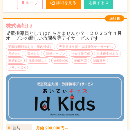
詳細を見る
応募する
キープ
正社員
株式会社Iｄ
児童指導員としてはたらきませんか？ ２０２５年４月
オープンの新しい放課後等デイサービスです！
受動喫煙対策あり（屋内禁煙）
児童発達支援・放課後等デイサービス
昇給あり
賞与あり
新規オープン
社会保険完備
交通費支給あり
車通勤OK
残業ほぼなし
未経験OK
年齢不問
制服貸与
ブランクOK
月給 200,000円～
給与