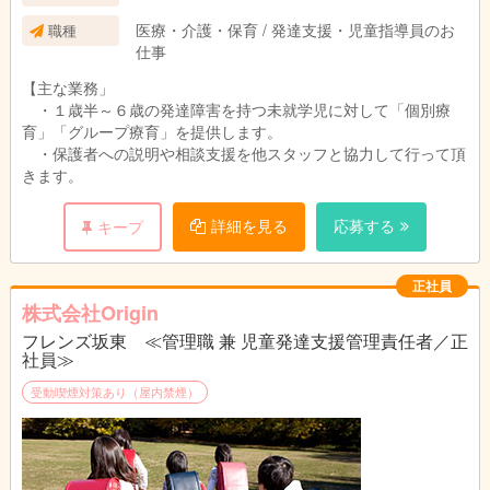
医療・介護・保育 / 発達支援・児童指導員のお
職種
仕事
【主な業務」
・１歳半～６歳の発達障害を持つ未就学児に対して「個別療
育」「グループ療育」を提供します。
・保護者への説明や相談支援を他スタッフと協力して行って頂
きます。
詳細を見る
応募する
キープ
正社員
株式会社Origin
フレンズ坂東 ≪管理職 兼 児童発達支援管理責任者／正
社員≫
受動喫煙対策あり（屋内禁煙）