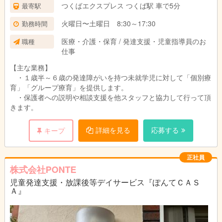
つくばエクスプレス つくば駅 車で5分
最寄駅
火曜日〜土曜日 8:30～17:30
勤務時間
医療・介護・保育 / 発達支援・児童指導員のお
職種
仕事
【主な業務】
・１歳半～６歳の発達障がいを持つ未就学児に対して「個別療
育」「グループ療育」を提供します。
・保護者への説明や相談支援を他スタッフと協力して行って頂
きます。
詳細を見る
応募する
キープ
正社員
株式会社PONTE
児童発達支援・放課後等デイサービス『ぽんてＣＡＳ
Ａ』