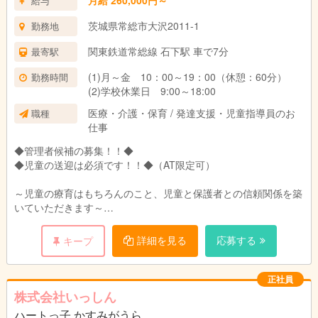
給与
茨城県常総市大沢2011-1
勤務地
関東鉄道常総線 石下駅 車で7分
最寄駅
(1)月～金 10：00～19：00（休憩：60分）
勤務時間
(2)学校休業日 9:00～18:00
医療・介護・保育 / 発達支援・児童指導員のお
職種
仕事
◆管理者候補の募集！！◆
◆児童の送迎は必須です！！◆（AT限定可）
～児童の療育はもちろんのこと、児童と保護者との信頼関係を築
いていただきます～
管理者の方には、療育を行っていくに当たり、児童だけでなく保
詳細を見る
応募する
キープ
護者の方ともしっかり話し合い、児童一人一人が希望や目標に向
かって一歩一歩進んでいけるような療育を行っていただきます。
正社員
子供たちが社会の中で戸惑わないよう、コミュニケーションの幅
株式会社いっしん
を広げられるようご尽力いただくお仕事です。
ハートっ子 かすみがうら