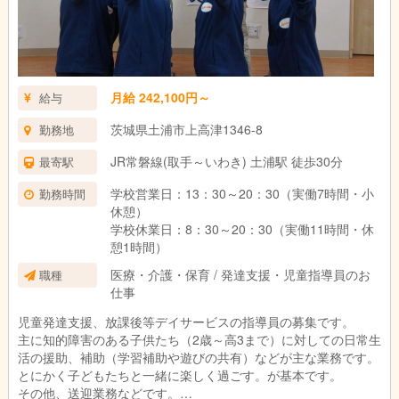
月給 242,100円～
給与
茨城県土浦市上高津1346-8
勤務地
JR常磐線(取手～いわき) 土浦駅 徒歩30分
最寄駅
学校営業日：13：30～20：30（実働7時間・小
勤務時間
休憩）
学校休業日：8：30～20：30（実働11時間・休
憩1時間）
医療・介護・保育 / 発達支援・児童指導員のお
職種
仕事
児童発達支援、放課後等デイサービスの指導員の募集です。
主に知的障害のある子供たち（2歳～高3まで）に対しての日常生
活の援助、補助（学習補助や遊びの共有）などが主な業務です。
とにかく子どもたちと一緒に楽しく過ごす。が基本です。
その他、送迎業務などです。