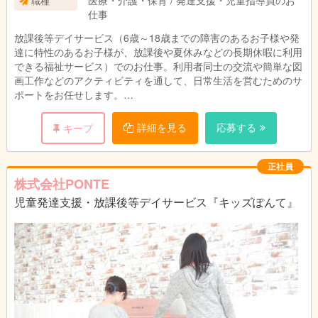
医療・介護・保育 / 発達支援・児童指導員のお
職種
仕事
放課後等デイサービス（6歳～18歳までの障害のあるお子様や発
達に特性のあるお子様が、放課後や夏休みなどの長期休暇に利用
できる福祉サービス）でのお仕事。利用者同士の交流や簡単な図
画工作などのアクティビティを通して、日常生活を営むためのサ
ポートをお任せします。
○年齢不問
詳細を見る
応募する
キープ
○子どもと接することが好きな方
○小さな成長を共に喜べる方
○様々な障害に対して理解するための努力ができる方
正社員
◎児童発達支援管理責任者、児童指導員の実務経験をお持ちの方
株式会社PONTE
は優遇いたします
児童発達支援・放課後等デイサービス『キッズぽんて』