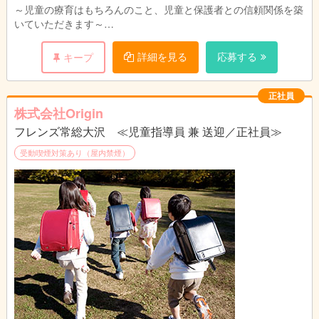
～児童の療育はもちろんのこと、児童と保護者との信頼関係を築
いていただきます～
管理者の方には、療育を行っていくに当たり、児童だけでなく保
詳細を見る
応募する
キープ
護者の方ともしっかり話し合い、児童一人一人が希望や目標に向
かって一歩一歩進んでいけるような療育を行っていただきます。
正社員
子供たちが社会の中で戸惑わないよう、コミュニケーションの幅
株式会社Origin
を広げられるようご尽力いただくお仕事です。
フレンズ常総大沢 ≪児童指導員 兼 送迎／正社員≫
また、児童たちがいない時間は教育運営のための事務作業や、近
受動喫煙対策あり（屋内禁煙）
隣の学校、保育園・幼稚園等への営業活動を行っていただきま
す。事務作業は簡単な操作なので、基礎的なPCの知識があれば
大丈夫です。営業活動では、SNSへの掲載やチラシ配り等、積極
的に活動していただきます。