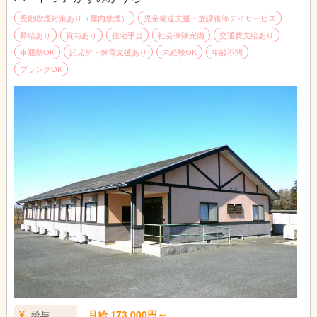
また、児童たちがいない時間は教育運営のための事務作業や、近
受動喫煙対策あり（屋内禁煙）
児童発達支援・放課後等デイサービス
隣の学校、保育園・幼稚園等への営業活動を行っていただきま
昇給あり
賞与あり
住宅手当
社会保険完備
交通費支給あり
す。事務作業は簡単な操作なので、基礎的なPCの知識があれば
車通勤OK
託児所・保育支援あり
未経験OK
年齢不問
大丈夫です。営業活動では、SNSへの掲載やチラシ配り等、積極
ブランクOK
的に活動していただきます。
月給 173,000円～
給与