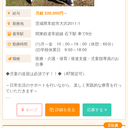
月給 220,000円～
給与
茨城県常総市大沢2011-1
勤務地
関東鉄道常総線 石下駅 車で9分
最寄駅
(1)月～金 10：00～19：00（休憩：60分）
勤務時間
(2)学校休業日 9:00～18:00
医療・介護・保育 / 発達支援・児童指導員のお
職種
仕事
◆児童の送迎は必須です！！◆（AT限定可）
～日常生活のサポートを行いながら、楽しく実践的な療育を行っ
ていただきます～
児童にとって放課後や休校日に安心して過ごせる場を目指し、遊
びを中心とした学びを提供していただきます。
詳細を見る
応募する
キープ
児童たちが自分に自信が持てるよう常にバックアップしていただ
き、日々成長していく児童たちの姿を見られるのは、非常にやり
正社員