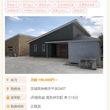
昇給あり
賞与あり
退職金あり
社会保険完備
交通費支給あり
車通勤OK
年間休日120日以上
残業ほぼなし
制服貸与
月給 190,000円～
給与
茨城県神栖市平泉2407
勤務地
JR鹿島線 鹿島神宮駅 車で15分
最寄駅
正職員
勤務時間