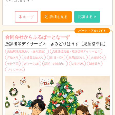
児童にとって放課後や休校日に安心して過ごせる場を目指し、遊
びを中心とした学びを提供していただきます。
詳細を見る
応募する
キープ
児童たちが自分に自信が持てるよう常にバックアップしていただ
き、日々成長していく児童たちの姿を見られるのは、非常にやり
パート・アルバイト
がいのあるお仕事です。
合同会社からふるぱーとなーず
放課後等デイサービス きみどりはうす【児童指導員】
また、児童たちがいない時間は教育運営のための事務作業も行っ
ていただきます。簡単な作業なので、基礎的なPCの知識があれ
受動喫煙対策あり（屋内禁煙）
児童発達支援・放課後等デイサービス
ば大丈夫です。
昇給あり
交通費支給あり
週1日～OK
残業ほぼなし
未経験OK
年齢不問
WワークOK
駅近（5分以内）
扶養内OK
制服貸与
ブランクOK