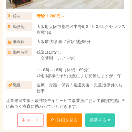
時給 1,200円～
給与
大阪府大阪市都島区中野町3-10-32エクセレンス
勤務地
樹羅1階
大阪環状線 桜ノ宮駅 徒歩6分
最寄駅
残業ほぼなし
勤務時間
・交替制（シフト制）
・10時～18時（休憩：60分）
※利用者様の予約状況により変動しますが、午前
勤務や午後勤務などご相談に応じることも可能
医療・介護・保育 / 発達支援・児童指導員のお
職種
です。
仕事
・週所定労働日数：週3日～週5日
※労働日数について相談可
児童発達支援・放課後デイサービス事業所において個別支援計画
に基づく療育に携わっていただきます。
詳細を見る
応募する
キープ