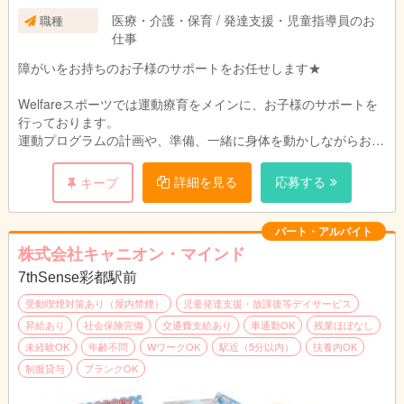
医療・介護・保育 / 発達支援・児童指導員のお
職種
仕事
障がいをお持ちのお子様のサポートをお任せします★
Welfareスポーツでは運動療育をメインに、お子様のサポートを
行っております。
運動プログラムの計画や、準備、一緒に身体を動かしながらお子
様と一緒に遊んで下さい♪
詳細を見る
応募する
キープ
リハビリ経験や運動が好きな方大歓迎です☆
お子様に合わせたプログラムを作っていきましょう♪
パート・アルバイト
児童指導員の他にも、理学療法士の方も歓迎です♪
株式会社キャニオン・マインド
7thSense彩都駅前
受動喫煙対策あり（屋内禁煙）
児童発達支援・放課後等デイサービス
昇給あり
社会保険完備
交通費支給あり
車通勤OK
残業ほぼなし
未経験OK
年齢不問
WワークOK
駅近（5分以内）
扶養内OK
制服貸与
ブランクOK