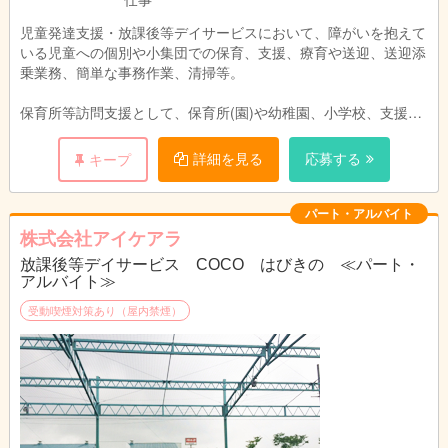
ライフワークに合わせて柔軟に働いて頂けま
児童発達支援・放課後等デイサービスにおいて、障がいを抱えて
す。
いる児童への個別や小集団での保育、支援、療育や送迎、送迎添
また、週1日〜可能です。
乗業務、簡単な事務作業、清掃等。
保育所等訪問支援として、保育所(園)や幼稚園、小学校、支援学
校への訪問支援。
詳細を見る
応募する
キープ
パート・アルバイト
株式会社アイケアラ
放課後等デイサービス COCO はびきの ≪パート・
アルバイト≫
受動喫煙対策あり（屋内禁煙）