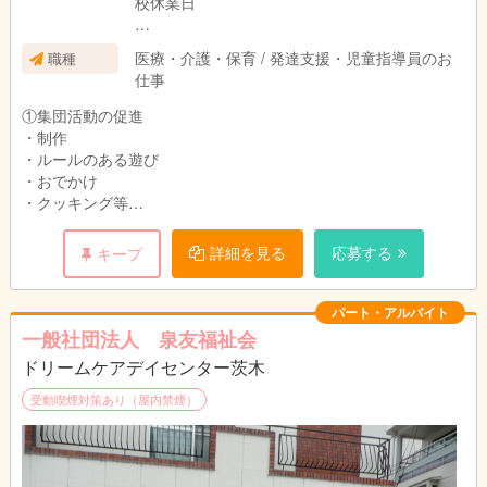
校休業日
の間で3～6時間、週2～5日勤務
医療・介護・保育 / 発達支援・児童指導員のお
職種
仕事
・休日 日曜日
①集団活動の促進
・制作
・ルールのある遊び
・おでかけ
・クッキング等
②個別課題、自由活動の見守り
③児童の送迎
詳細を見る
応募する
キープ
パート・アルバイト
一般社団法人 泉友福祉会
ドリームケアデイセンター茨木
受動喫煙対策あり（屋内禁煙）