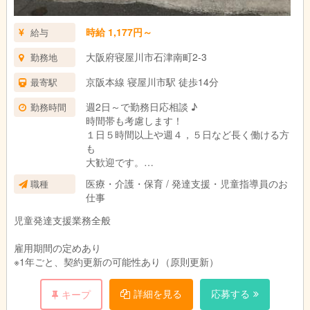
時給 1,177円～
給与
大阪府寝屋川市石津南町2-3
勤務地
京阪本線 寝屋川市駅 徒歩14分
最寄駅
週2日～で勤務日応相談 ♪
勤務時間
時間帯も考慮します！
１日５時間以上や週４，５日など長く働ける方
も
大歓迎です。
医療・介護・保育 / 発達支援・児童指導員のお
職種
勤務時間例
仕事
1）9:30～18:30
2）13:30～18:30
児童発達支援業務全般
休憩60分
3）9:30～13:30
雇用期間の定めあり
休憩0分
※1年ごと、契約更新の可能性あり（原則更新）
詳細を見る
応募する
キープ