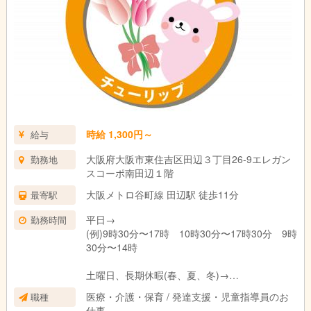
時給 1,300円～
給与
大阪府大阪市東住吉区田辺３丁目26-9エレガン
勤務地
スコーポ南田辺１階
大阪メトロ谷町線 田辺駅 徒歩11分
最寄駅
平日→
勤務時間
(例)9時30分〜17時 10時30分〜17時30分 9時
30分〜14時
土曜日、長期休暇(春、夏、冬)→
(例)8時30分〜16時30分 9時30分〜16時 8時30
医療・介護・保育 / 発達支援・児童指導員のお
職種
分〜14時
仕事