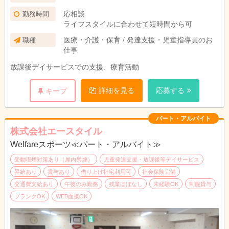
応相談
勤務時間
ライフスタイルに合わせて短時間から可
医療・介護・保育 / 発達支援・児童指導員のお
職種
仕事
放課後デイサービスでの支援、療育活動
詳細を見る
応募する
キープ
パート・アルバイト
株式会社エースタイル
Welfareスポーツ≪パート・アルバイト≫
受動喫煙対策あり（屋内禁煙）
児童発達支援・放課後等デイサービス
昇給あり
賞与あり
借り上げ社宅利用可
社会保険完備
交通費支給あり
午後のみ勤務
残業ほぼなし
未経験OK
制服貸与
ブランクOK
WEB面接OK