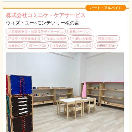
パート・アルバイト
株式会社コミニケ・ケアサービス
ウィズ・ユー×モンテツリー桜の宮
児童発達支援・放課後等デイサービス
新規オープン
託児所・保育支援あり
午前のみ勤務
午後のみ勤務
残業ほぼなし
未経験OK
WワークOK
扶養内OK
ブランクOK
WEB面接OK