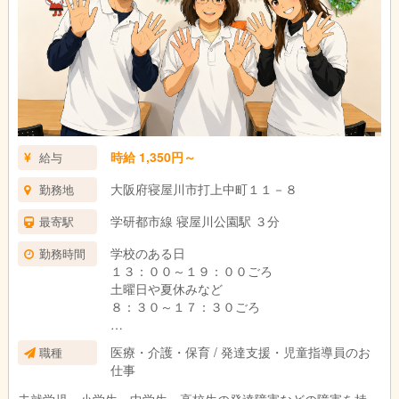
時給 1,350円～
給与
大阪府寝屋川市打上中町１１－８
勤務地
学研都市線 寝屋川公園駅 ３分
最寄駅
学校のある日
勤務時間
１３：００～１９：００ごろ
土曜日や夏休みなど
８：３０～１７：３０ごろ
学校行事や交通事情により、変動することがご
医療・介護・保育 / 発達支援・児童指導員のお
職種
ざいます。
仕事
週１日からＯＫです。
未就学児、小学生、中学生、高校生の発達障害などの障害を持っ