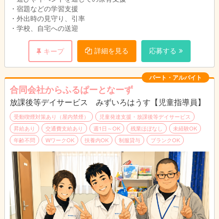
・宿題などの学習支援
・外出時の見守り、引率
・学校、自宅への送迎
詳細を見る
応募する
キープ
パート・アルバイト
合同会社からふるぱーとなーず
放課後等デイサービス みずいろはうす【児童指導員】
受動喫煙対策あり（屋内禁煙）
児童発達支援・放課後等デイサービス
昇給あり
交通費支給あり
週1日～OK
残業ほぼなし
未経験OK
年齢不問
WワークOK
扶養内OK
制服貸与
ブランクOK