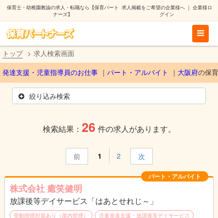
保育士・幼稚園教諭の求人・転職なら【保育パート
求人掲載をご希望の企業様へ
｜
企業様ロ
ナーズ】
グイン
トップ
求人検索画面
発達支援・児童指導員のお仕事
パート・アルバイト
大阪府
の保
絞り込み検索
26
検索結果：
件の求人があります。
1
2
前
次
パート・アルバイト
株式会社 癒笑健明
放課後等デイサービス「はあとせれじ～」
受動喫煙対策あり（屋内禁煙）
児童発達支援・放課後等デイサービス