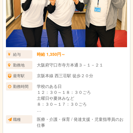
時給 1,350円～
給与
大阪府守口市寺方本通３－１－２１
勤務地
京阪本線 西三荘駅 徒歩２０分
最寄駅
学校のある日
勤務時間
１２：３０～１８：３０ごろ
土曜日や夏休みなど
８：３０～１７：３０ごろ
学校行事や交通事情により、変動することがご
医療・介護・保育 / 発達支援・児童指導員のお
職種
ざいます。
仕事