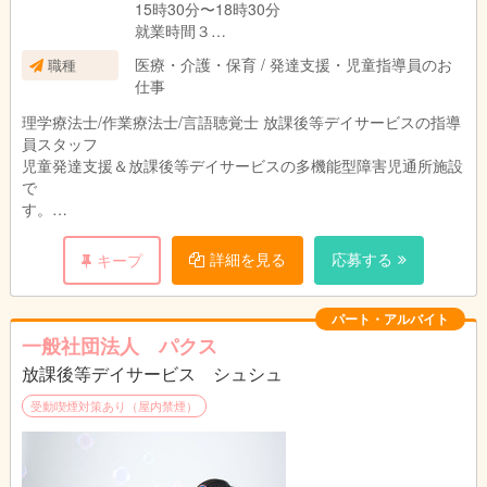
15時30分〜18時30分
就業時間３
16時30分〜19時30分
医療・介護・保育 / 発達支援・児童指導員のお
職種
＊就業日数・曜日は相談に応じます
仕事
理学療法士/作業療法士/言語聴覚士 放課後等デイサービスの指導
員スタッフ
児童発達支援＆放課後等デイサービスの多機能型障害児通所施設
で
す。
未就学の子ども達と小・中学生の個別療育や個別学習支援を
原則親子で行う、児童発達支援＆放課後等デイサービスの多
詳細を見る
応募する
キープ
機能障害者通所施設でのお仕事です。
指導に使用する教材は自社開発のものであり、ベテランスタ
ッフが指導方法などしっかりフォローします。指導経験や施
パート・アルバイト
設での就業経験がなくても大丈夫です。
一般社団法人 パクス
放課後等デイサービス シュシュ
受動喫煙対策あり（屋内禁煙）