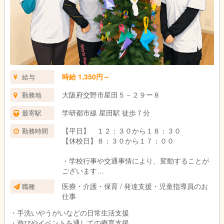
時給 1,350円～
給与
大阪府交野市星田５－２９ー８
勤務地
学研都市線 星田駅 徒歩７分
最寄駅
【平日】 １２：３０から１８：３０
勤務時間
【休校日】８：３０から１７：００
・学校行事や交通事情により、変動することが
ございます
医療・介護・保育 / 発達支援・児童指導員のお
職種
・週１日、短時間勤務ＯＫですので、ご相談く
仕事
ださい
・手洗いやうがいなどの日常生活支援
・遊びやイベントを通しての療育支援