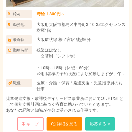
時給 1,300円～
給与
大阪府大阪市都島区中野町3-10-32エクセレンス
勤務地
樹羅1階
大阪環状線 桜ノ宮駅 徒歩6分
最寄駅
残業ほぼなし
勤務時間
・交替制（シフト制）
・10時～18時（休憩：60分）
※利用者様の予約状況により変動しますが、午前
勤務や午後勤務などご相談に応じることも可能
医療・介護・保育 / 発達支援・児童指導員のお
職種
です。
仕事
・週所定労働日数：週3日～週5日
※労働日数について相談可
児童発達支援・放課後デイサービス事業所においてOT/PT/STと
して個別支援計画に基づく療育に携わっていただきます。
あなたの経験と知識が存分に活かされる仕事です。
詳細を見る
応募する
キープ