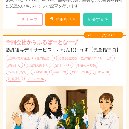
時間や曜日はご相談ください。
た児童のスキルアップの療育を行います
詳細を見る
応募する
キープ
パート・アルバイト
合同会社からふるぱーとなーず
放課後等デイサービス おれんじはうす【児童指導員】
受動喫煙対策あり（屋内禁煙）
児童発達支援・放課後等デイサービス
昇給あり
交通費支給あり
週1日～OK
午後のみ勤務
残業ほぼなし
未経験OK
年齢不問
WワークOK
扶養内OK
制服貸与
ブランクOK