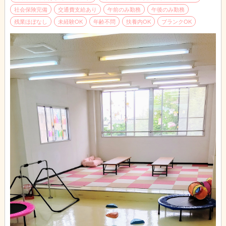
社会保険完備
交通費支給あり
午前のみ勤務
午後のみ勤務
残業ほぼなし
未経験OK
年齢不問
扶養内OK
ブランクOK