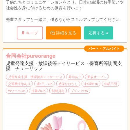
週１日からＯＫです。
子供たちとコミュニケーションをとり、日常の生活のお手伝いや
時間や曜日はご相談ください。
社会性を身に付けるための療育を行います
先輩スタッフと一緒に、働きながらスキルアップしてください
詳細を見る
応募する
キープ
パート・アルバイト
合同会社pureorange
児童発達支援・放課後等デイサービス・保育所等訪問支
援 チューリップ
児童発達支援・放課後等デイサービス
昇給あり
新規オープン
交通費支給あり
週1日～OK
残業ほぼなし
未経験OK
年齢不問
WワークOK
扶養内OK
制服貸与
ブランクOK