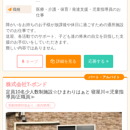
勤務時間はシフト制、相談させていただきます
医療・介護・保育 / 発達支援・児童指導員のお
職種
1時間～可能です。
仕事
その他ご希望等は面接時にご相談ください。
障がいをお持ちのお子様が放課後や休日に過ごすための通所施設
でのお仕事です。
送迎、各活動でのサポート、子ども達の将来の自立を目指した支
援のお手伝いをしていただきます。
難しい内容ではありません。
詳細を見る
応募する
キープ
パート・アルバイト
株式会社T-ボンド
定員10名少人数制施設☆ひまわりはぁと 寝屋川≪児童指
導員/正職員≫
受動喫煙対策あり（屋内禁煙）