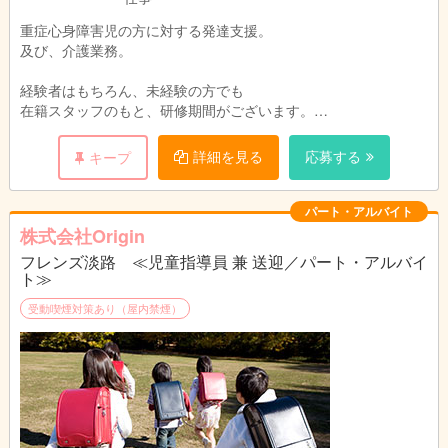
重症心身障害児の方に対する発達支援。
及び、介護業務。
経験者はもちろん、未経験の方でも
在籍スタッフのもと、研修期間がございます。
ご安心を( ^^) _U~~
詳細を見る
応募する
キープ
《採用予定人数》
２名!!(採用決まり次第随時募集終了)
パート・アルバイト
株式会社Origin
フレンズ淡路 ≪児童指導員 兼 送迎／パート・アルバイ
ト≫
受動喫煙対策あり（屋内禁煙）