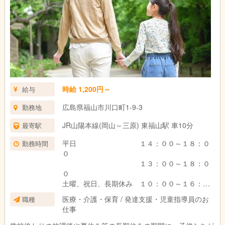
時給 1,200円～
給与
広島県福山市川口町1-9-3
勤務地
JR山陽本線(岡山～三原) 東福山駅 車10分
最寄駅
平日 １４：００～１８：０
勤務時間
０
１３：００～１８：０
０
土曜、祝日、長期休み １０：００～１６：０
０
医療・介護・保育 / 発達支援・児童指導員のお
職種
仕事