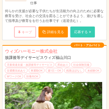
仕事
何らかの支援が必要な子供たちが生活能力の向上のために必要な
療育を受け、社会との交流を図ることができるよう、遊びを通し
て指導及び療育をを行うお仕事です（送迎含む）。
詳細を見る
応募する
キープ
パート・アルバイト
ウィズハーモニー株式会社
放課後等デイサービスウィズ福山川口
児童発達支援・放課後等デイサービス
昇給あり
社会保険完備
交通費支給あり
車通勤OK
週1日～OK
残業ほぼなし
未経験OK
WワークOK
扶養内OK