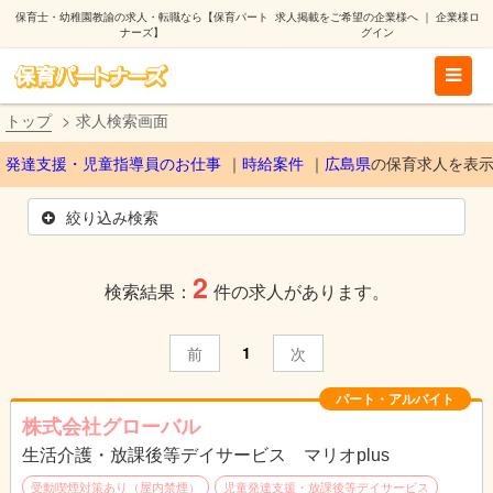
保育士・幼稚園教諭の求人・転職なら【保育パート
求人掲載をご希望の企業様へ
｜
企業様ロ
ナーズ】
グイン
トップ
求人検索画面
発達支援・児童指導員のお仕事
時給案件
広島県
の保育求人を表
絞り込み検索
2
検索結果：
件の求人があります。
1
前
次
パート・アルバイト
株式会社グローバル
生活介護・放課後等デイサービス マリオplus
受動喫煙対策あり（屋内禁煙）
児童発達支援・放課後等デイサービス