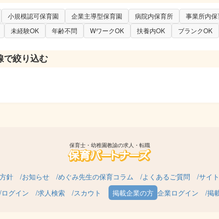
やメールでのご相談対応もお願いします。
小規模認可保育園
企業主導型保育園
病院内保育所
事業所内保
月５・８・１１・１４・１７回より選択）保育のヘルプを行って頂きま
未経験OK
年齢不問
WワークOK
扶養内OK
ブランクOK
の正社員さんとなられる方も、大歓迎！
る方、大歓迎です。
線で絞り込む
保育士・幼稚園教諭の求人・転職
方針
お知らせ
めぐみ先生の保育コラム
よくあるご質問
サイ
ログイン
求人検索
スカウト
企業ログイン
掲