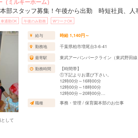
ー（ミルキーホーム）
本部スタッフ募集！午後から出勤 時短社員、人
車通勤OK
午後のみ勤務
WワークOK
時給 1,140円～
給与
千葉県柏市増尾台3-6-41
勤務地
東武アーバンパークライン（東武野田線）
最寄駅
【時間帯】
勤務時間
①下記よりお選び下さい。
12時00分～16時00分
12時00分～18時00分
12時00分～20時00分
16時00分～20時00分
事務・管理 / 保育園本部のお仕事
職種
16時00分～21時00分
②曜日選択ができます。
補として
土曜か日曜のうち1日と平日2～4日
週4日をご希望の方は、給与等の条件を