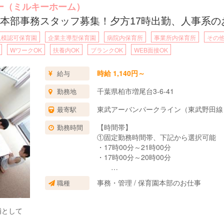
ー（ミルキーホーム）
だき、シフト管理と調整を行います。
本部事務スタッフ募集！夕方17時出勤、人事系の
の人事に関する相談窓口として、ご対応をお願いします。
規模認可保育園
企業主導型保育園
病院内保育所
事業所内保育所
その
月０・２・５・８・１１回より選択）保育のヘルプを行って頂きます。
WワークOK
扶養内OK
ブランクOK
WEB面接OK
図る予定がありますので、ITに詳しい方のご応募大歓迎です。
時給 1,140円～
給与
き、保育士さんのシフト管理と調整を行います。
千葉県柏市増尾台3-6-41
勤務地
東武アーバンパークライン（東武野田線）
最寄駅
やメールでのご相談対応もお願いします。
月５・８・１１・１４・１７回より選択）保育のヘルプを行って頂きま
【時間帯】
勤務時間
の正社員さんとなられる方も、大歓迎！
①固定勤務時間帯、下記から選択可能
る方、大歓迎です。
・17時00分～21時00分
・17時00分～20時00分
②曜日選択ができます。
事務・管理 / 保育園本部のお仕事
職種
土曜・日曜・祝日できる方歓迎！
③勤務回数
補として
週2～5日