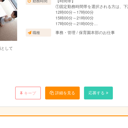
【時間帯】
勤務時間
月５・８・１１・１４・１７回より選択）保育のヘルプを行って頂きま
①固定勤務時間帯を選択される方は、下
の正社員さんとなられる方も、大歓迎！
12時00分～17時00分
る方、大歓迎です。
15時00分～21時00分
17時00分～21時00分
ほか
事務・管理 / 保育園本部のお仕事
職種
②曜日選択ができます。
土曜か日曜のうち1日と平日4日
補として
土曜か日曜のうち1日と平日2～4日
土曜・日曜と平日1～3日
詳細を見る
応募する
キープ
き、シフト管理と調整を行います。
月２・５・８・１１・１４回より選択）保育のヘルプを行って頂きます
アアップを図ったり、幅を広げることもできます。