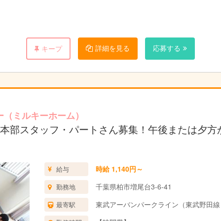
詳細を見る
応募する
キープ
き、シフト管理と調整を行います。
月２・５・８・１１・１４回より選択）保育のヘルプを行って頂きます
アアップを図ったり、幅を広げることもできます。
ー（ミルキーホーム）
だき、シフト管理と調整を行います。
本部スタッフ・パートさん募集！午後または夕方
の人事に関する相談窓口として、ご対応をお願いします。
月０・２・５・８・１１回より選択）保育のヘルプを行って頂きます。
図る予定がありますので、ITに詳しい方のご応募大歓迎です。
時給 1,140円～
給与
千葉県柏市増尾台3-6-41
勤務地
き、保育士さんのシフト管理と調整を行います。
東武アーバンパークライン（東武野田線）
最寄駅
やメールでのご相談対応もお願いします。