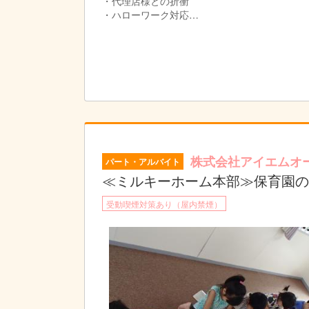
・代理店様との折衝
・ハローワーク対応
・応募受付から、採用まで
・配属先のコーディネート
・採用後のフォロー
・担当園を可能な範囲で３～８園持っていただ
・可能な方は、担当園に出張して、希望回数（
人事系から、エリアマネージャーなど、キャリ
②シフト調整&スタッフ管理担当、課長候補
・部署7名のリーダー候補としての役割
・プレイングマネージャーとなります。
株式会社アイエムオ
パート・アルバイト
・スタッフ管理
・担当園を可能な範囲で５～１０園持っていた
≪ミルキーホーム本部≫保育園の
・慣れてきましたら、園長先生や主任先生から
受動喫煙対策あり（屋内禁煙）
・園に一番近い部署となります。
・可能な方は、担当園に出張して、希望回数（
ExcelやAccessを多く使います。DX化を
③シフト調整担当
・担当園を可能な範囲で１～５園持っていただ
・入力量が多いです。Excelを多く使います。
・慣れて来ましたら、保育士さん方からの電話