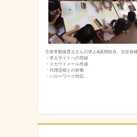
・可能な方は、担当園に出張して、希望回数（
PCに慣れていらっしゃる方でしたら、初めて
ゆくゆくは主任、課長として活躍していただけ
①非常勤保育士さんの求人&採用担当、主任候
・求人サイトへの登録
・スカウトメール作成
・代理店様との折衝
・ハローワーク対応
・応募受付から、採用まで
・配属先のコーディネート
・採用後のフォロー
・担当園を可能な範囲で３～８園持っていただ
・可能な方は、担当園に出張して、希望回数（
人事系から、エリアマネージャーなど、キャリ
②シフト調整&スタッフ管理担当、課長候補
・部署7名のリーダー候補としての役割