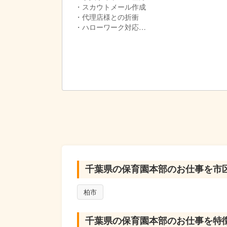
・スカウトメール作成
・代理店様との折衝
・ハローワーク対応
・応募受付から、採用まで
・配属先のコーディネート
・採用後のフォロー
・担当園を可能な範囲で３～８園持っていただ
・可能な方は、担当園に出張して、希望回数（
人事系から、エリアマネージャーなど、キャリ
②シフト調整&スタッフ管理担当、課長候補
・部署7名のリーダー候補としての役割
・プレイングマネージャーとなります。
・スタッフ管理
・担当園を可能な範囲で５～１０園持っていた
・慣れてきましたら、園長先生や主任先生から
・園に一番近い部署となります。
千葉県の保育園本部のお仕事を市
・可能な方は、担当園に出張して、希望回数（
ExcelやAccessを多く使います。DX化を
柏市
③シフト調整担当
・担当園を可能な範囲で１～５園持っていただ
千葉県の保育園本部のお仕事を特