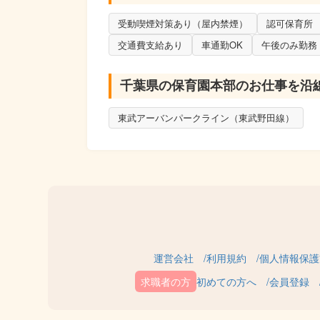
・入力量が多いです。Excelを多く使います。
・慣れて来ましたら、保育士さん方からの電話
受動喫煙対策あり（屋内禁煙）
認可保育所
・可能な方は、担当園に出張して、希望回数（
交通費支給あり
車通勤OK
午後のみ勤務
PCに慣れていらっしゃる方でしたら、初めて
ゆくゆくは主任、課長として活躍していただけ
千葉県の保育園本部のお仕事を沿
東武アーバンパークライン（東武野田線）
運営会社
利用規約
個人情報保護
初めての方へ
会員登録