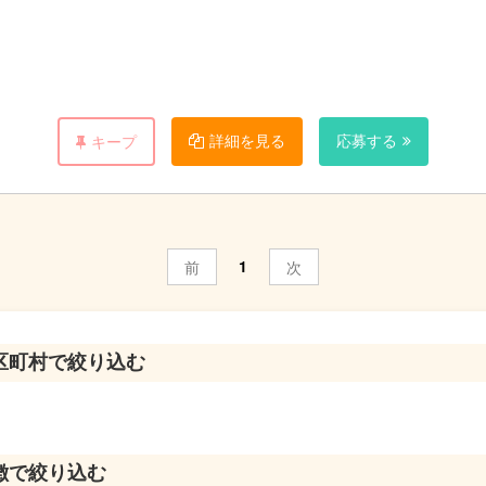
詳細を見る
応募する
キープ
き、シフト管理と調整を行います。
月２・５・８・１１・１４回より選択）保育のヘルプを行って頂きます
アアップを図ったり、幅を広げることもできます。
1
前
次
だき、シフト管理と調整を行います。
の人事に関する相談窓口として、ご対応をお願いします。
区町村で絞り込む
月０・２・５・８・１１回より選択）保育のヘルプを行って頂きます。
図る予定がありますので、ITに詳しい方のご応募大歓迎です。
き、保育士さんのシフト管理と調整を行います。
徴で絞り込む