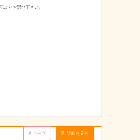
す。※別途手当有
記よりお選び下さい。
。※別途手当有
詳細を見る
キープ