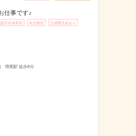
お仕事です♪
他認可外保育所
幼児教室
交通費支給あり
※別途手当有
 増尾駅 徒歩8分
す。※別途手当有