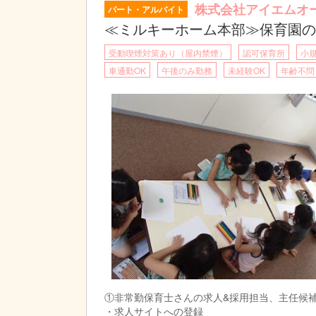
・プレイングマネージャーとなります。
株式会社アイエムオ
パート・アルバイト
・スタッフ管理
・担当園を可能な範囲で５～１０園持っていた
≪ミルキーホーム本部≫保育園の
・慣れてきましたら、園長先生や主任先生から
受動喫煙対策あり（屋内禁煙）
認可保育所
小
・園に一番近い部署となります。
・可能な方は、担当園に出張して、希望回数（
車通勤OK
午後のみ勤務
未経験OK
年齢不問
ExcelやAccessを多く使います。DX化を
③シフト調整担当
・担当園を可能な範囲で１～５園持っていただ
・入力量が多いです。Excelを多く使います。
・慣れて来ましたら、保育士さん方からの電話
・可能な方は、担当園に出張して、希望回数（
PCに慣れていらっしゃる方でしたら、初めて
ゆくゆくは主任、課長として活躍していただけ
①非常勤保育士さんの求人&採用担当、主任候
・求人サイトへの登録