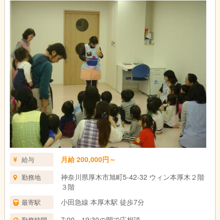
一般企業などで、総務企画、経理、法務、人事、役員秘書などを
されていた方や法律事務所、会計事務所、社労士事務所に勤務経
験ある方、大歓迎！！
★☆★☆★☆★☆★☆★☆★☆★☆★☆★☆
※半年間の試用期間あり
月給 200,000円～
給与
神奈川県厚木市旭町5-42-32 ウィン本厚木２階
勤務地
３階
小田急線 本厚木駅 徒歩7分
最寄駅
7:00～19:30の間で応相談
勤務時間