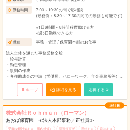
7:00～19:30の間で応相談
勤務時間
(勤務例：8:30～17:30の間での勤務も可能です)
※1日6時間～8時間程度働ける方
※週5日勤務できる方
事務・管理 / 保育園本部のお仕事
職種
法人全体を通じた事務業務全般
・給与計算
・勤怠管理
・規則の作成
・各種助成金の申請（労働局、ハローワーク、年金事務所等）
・社保の申請
・本部役員補佐
詳細を見る
応募する
キープ
・官公署への申請書類作成
その他、法人事務に関する業務全般
正社員
株式会社Ｒｏｈｍａｎ（ローマン）
あおば保育園 ≪法人本部事務／正社員≫
★☆★☆★☆★☆★☆★☆★☆★☆★☆★☆
受動喫煙対策あり（屋内禁煙）
認可保育所
昇給あり
賞与あり