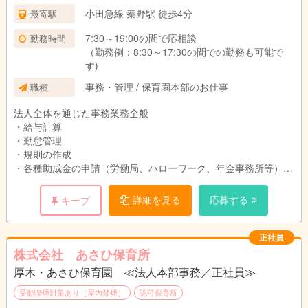
小田急線 秦野駅 徒歩4分
最寄駅
7:30～19:00の間で応相談
勤務時間
（勤務例：8:30～17:30の間での勤務も可能で
す)
事務・管理 / 保育園本部のお仕事
職種
法人全体を通じた事務業務全般
・給与計算
・勤怠管理
・規則の作成
・各種助成金の申請（労働局、ハローワーク、年金事務所等）
・社保の申請
・本部役員補佐
詳細を見る
応募する
キープ
・官公署への申請書類作成
その他、法人事務に関する業務全般
正社員
株式会社 あさひ保育所
厚木・あさひ保育園 ≪法人本部事務／正社員≫
★☆★☆★☆★☆★☆★☆★☆★☆★☆★☆
受動喫煙対策あり（屋内禁煙）
認可保育所