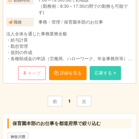
（勤務例：8:30～17:30の間での勤務も可能で
す)
事務・管理 / 保育園本部のお仕事
職種
法人全体を通じた事務業務全般
・給与計算
・勤怠管理
・規則の作成
・各種助成金の申請（労働局、ハローワーク、年金事務所等）
・社保の申請
・本部役員補佐
詳細を見る
応募する
キープ
・官公署への申請書類作成
その他、法人事務に関する業務全般
1
前
次
★☆★☆★☆★☆★☆★☆★☆★☆★☆★☆
保育園本部のお仕事を都道府県で絞り込む
一般企業などで、総務企画、経理、法務、人事、役員秘書などを
されていた方や法律事務所、会計事務所、社労士事務所に勤務経
神奈川県
験ある方、大歓迎！！