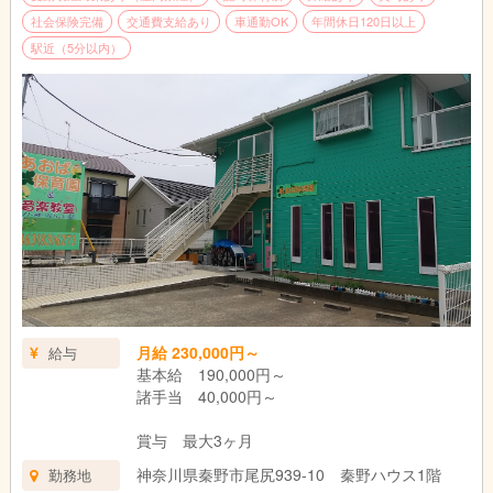
社会保険完備
交通費支給あり
車通勤OK
年間休日120日以上
一般企業などで、総務企画、経理、法務、人事、役員秘書などを
駅近（5分以内）
されていた方や法律事務所、会計事務所、社労士事務所に勤務経
験ある方、大歓迎！！
★☆★☆★☆★☆★☆★☆★☆★☆★☆★☆
≪応募要件について≫
※社会福祉法人の法人本部事務経験者
※認可保育園の法人本部事務局経験者
※民間企業人事部、社労士事務所や会計事務所で一定の勤務経験
ある方
※PCスキル中級以上必須
月給 230,000円～
給与
基本給 190,000円～
諸手当 40,000円～
賞与 最大3ヶ月
神奈川県秦野市尾尻939-10 秦野ハウス1階
勤務地