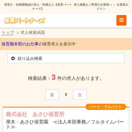
保育士・幼稚園教諭の求人・転職なら【保育パート
求人掲載をご希望の企業様へ
｜
企業様ロ
ナーズ】
グイン
トップ
求人検索画面
保育園本部のお仕事
の保育求人を表示中
絞り込み検索
3
検索結果：
件の求人があります。
1
前
次
パート・アルバイト
株式会社 あさひ保育所
厚木・あさひ保育園 ≪法人本部事務／フルタイムパー
ト≫