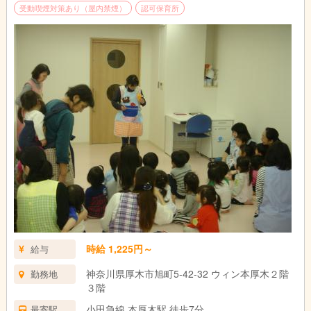
受動喫煙対策あり（屋内禁煙）
認可保育所
時給 1,225円～
給与
神奈川県厚木市旭町5-42-32 ウィン本厚木２階
勤務地
３階
小田急線 本厚木駅 徒歩7分
最寄駅