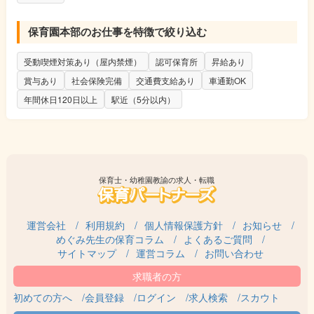
★☆★☆★☆★☆★☆★☆★☆★☆★☆★☆
保育園本部のお仕事を特徴で絞り込む
※半年間の試用期間あり
受動喫煙対策あり（屋内禁煙）
認可保育所
昇給あり
賞与あり
社会保険完備
交通費支給あり
車通勤OK
≪応募要件について≫
年間休日120日以上
駅近（5分以内）
※社会福祉法人の法人本部事務経験者
※認可保育園の法人本部事務局経験者
※民間企業人事部、社労士事務所や会計事務所で一定の勤務経験
ある方
※PCスキル中級以上必須
保育士・幼稚園教諭の求人・転職
運営会社
利用規約
個人情報保護方針
お知らせ
めぐみ先生の保育コラム
よくあるご質問
サイトマップ
運営コラム
お問い合わせ
初めての方へ
会員登録
ログイン
求人検索
スカウト