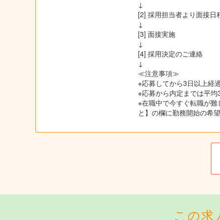
↓
[2] 採用担当者より面
↓
[3] 面接実施
↓
[4] 採用決定のご連絡
↓
≪注意事項≫
※応募してから3日以上経過
※応募から内定までは平均
※在職中で今すぐ転職が難
と】の欄に勤務開始の希
この求