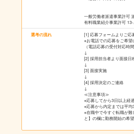
一般労働者派遣事業許可 派13
有料職業紹介事業許可 13-ユ
選考の流れ
[1] 応募フォームよりご
※お電話での応募をご希望の
（電話応募の受付対応時間は
↓
[2] 採用担当者より面
↓
[3] 面接実施
↓
[4] 採用決定のご連絡
↓
≪注意事項≫
※応募してから3日以上経過
※応募から内定までは平均
※在職中で今すぐ転職が難
と】の欄に勤務開始の希