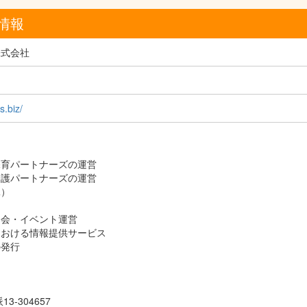
情報
株式会社
s.biz/
保育パートナーズの運営
介護パートナーズの運営
託）
）
習会・イベント運営
における情報提供サービス
の発行
-304657