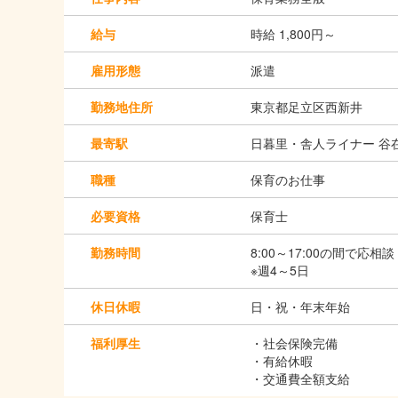
給与
時給 1,800円～
雇用形態
派遣
勤務地住所
東京都足立区西新井
最寄駅
日暮里・舎人ライナー 谷在
職種
保育のお仕事
必要資格
保育士
勤務時間
8:00～17:00の間で応相談
※週4～5日
休日休暇
日・祝・年末年始
福利厚生
・社会保険完備
・有給休暇
・交通費全額支給