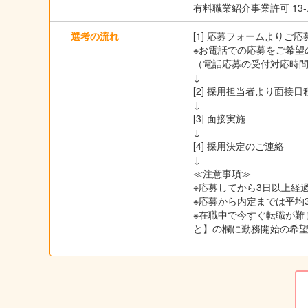
有料職業紹介事業許可 13-ユ
選考の流れ
[1] 応募フォームよりご
※お電話での応募をご希望の
（電話応募の受付対応時間は
↓
[2] 採用担当者より面
↓
[3] 面接実施
↓
[4] 採用決定のご連絡
↓
≪注意事項≫
※応募してから3日以上経過
※応募から内定までは平均
※在職中で今すぐ転職が難
と】の欄に勤務開始の希