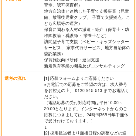
育室、認可保育所）
地方自治体と連携した子育て支援事業（児童
館、放課後児童クラブ、 子育て支援拠点、こ
ども広場等の運営）
保育に関わる人材の派遣・紹介（保育士・幼
稚園教諭・看護師・ 栄養士など）
訪問型子育て支援（ベビー・キッズシッター
サービス、 家事代行サービス、地方自治体の
委託業務）
保育施設向け研修・巡回支援
新規保育事業の開発及びコンサルティング
選考の流れ
[1] 応募フォームよりご応募ください
※お電話での応募をご希望の方は、求人番号
をお控えの上、 0120-915-513 までお電話く
ださい。
（電話応募の受付対応時間は平日10:00～
20:00となります。インターネットからのご
応募につきましては、24時間365日年中無休
で受け付けております。）
↓
[2] 採用担当者より面接日程の調整などの連