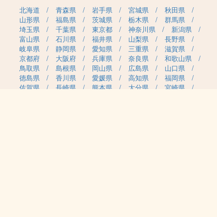
北海道
青森県
岩手県
宮城県
秋田県
山形県
福島県
茨城県
栃木県
群馬県
埼玉県
千葉県
東京都
神奈川県
新潟県
富山県
石川県
福井県
山梨県
長野県
岐阜県
静岡県
愛知県
三重県
滋賀県
京都府
大阪府
兵庫県
奈良県
和歌山県
鳥取県
島根県
岡山県
広島県
山口県
徳島県
香川県
愛媛県
高知県
福岡県
佐賀県
長崎県
熊本県
大分県
宮崎県
鹿児島県
沖縄県
職種カテゴリから求人を探す
事務・管理
医療・介護・保育
雇用形態から求人を探す
正社員
契約社員
パート・アルバイト
派遣
紹介予定派遣
月給・単価から求人を探す
20万円～
30万円～
40万円～
50万円～
60万円～
70万円～
80万円～
時給案件
日給案件