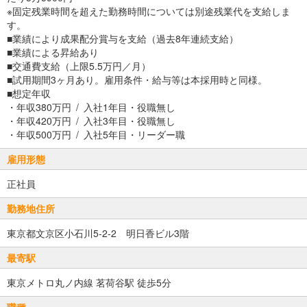
※固定残業時間を超えた勤務時間については別途残業代を支給しま
す。
■業績により成果配分賞与を支給（過去8年連続支給）
■業績による昇給あり
■交通費支給（上限5.5万円／月）
■試用期間3ヶ月あり。雇用条件・給与等は本採用時と同様。
■想定年収
・年収380万円 / 入社1年目・役職無し
・年収420万円 / 入社3年目・役職無し
・年収500万円 / 入社5年目・リーダー職
雇用形態
正社員
勤務地住所
東京都文京区小石川5-2-2 明日香ビル3階
最寄駅
東京メトロ丸ノ内線 茗荷谷駅 徒歩5分
職種