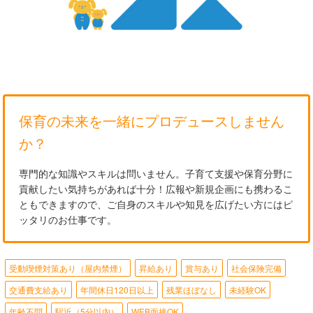
保育の未来を一緒にプロデュースしません
か？
専門的な知識やスキルは問いません。子育て支援や保育分野に
貢献したい気持ちがあれば十分！広報や新規企画にも携わるこ
ともできますので、ご自身のスキルや知見を広げたい方にはピ
ッタリのお仕事です。
受動喫煙対策あり（屋内禁煙）
昇給あり
賞与あり
社会保険完備
交通費支給あり
年間休日120日以上
残業ほぼなし
未経験OK
年齢不問
駅近（5分以内）
WEB面接OK