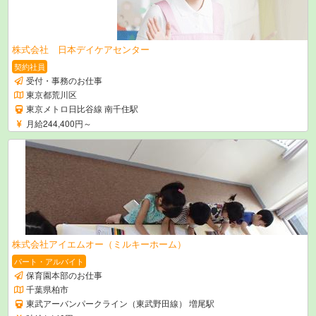
株式会社 日本デイケアセンター
契約社員
受付・事務のお仕事
東京都荒川区
東京メトロ日比谷線 南千住駅
月給244,400円～
株式会社アイエムオー（ミルキーホーム）
パート・アルバイト
保育園本部のお仕事
千葉県柏市
東武アーバンパークライン（東武野田線） 増尾駅