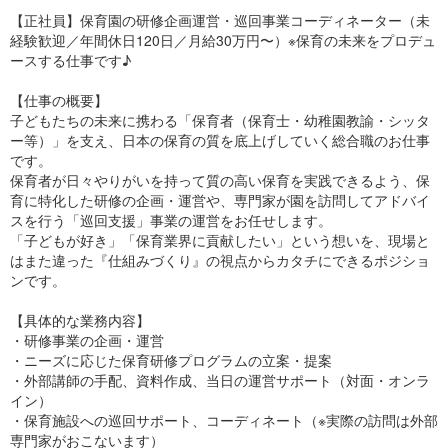
【正社員】保育園の研修企画運営・巡回事業コーディネーター（未
経験歓迎／年間休日120日／月給30万円〜）※保育の未来をプロデュ
ースする仕事です♪
【仕事の概要】
子どもたちの未来に携わる「保育者（保育士・幼稚園教諭・シッタ
ー等）」を支え、日本の保育の質を底上げしていく総合職のお仕事
です。
保育者が日々やりがいを持って質の高い保育を実践できるよう、保
育に特化した研修の企画・運営や、専門家が園を訪問してアドバイ
スを行う「巡回支援」事業の運営をお任せします。
「子どもが好き」「保育業界に貢献したい」という想いを、現場と
はまた違った『仕組みづくり』の視点からカタチにできるポジショ
ンです。
【具体的な業務内容】
・研修事業の企画・運営
・ニーズに応じた保育研修プログラムの立案・提案
・外部講師の手配、資料作成、当日の運営サポート（対面・オンラ
イン）
・保育施設への巡回サポート、コーディネート（※実際の訪問は外部
専門家がおこないます）