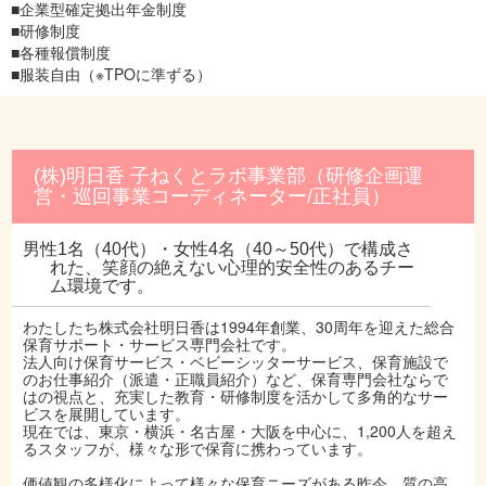
■企業型確定拠出年金制度
■研修制度
■各種報償制度
■服装自由（※TPOに準ずる）
(株)明日香 子ねくとラボ事業部（研修企画運
営・巡回事業コーディネーター/正社員）
男性1名（40代）・女性4名（40～50代）で構成さ
れた、笑顔の絶えない心理的安全性のあるチー
ム環境です。
わたしたち株式会社明日香は1994年創業、30周年を迎えた総合
保育サポート・サービス専門会社です。
法人向け保育サービス・ベビーシッターサービス、保育施設で
のお仕事紹介（派遣・正職員紹介）など、保育専門会社ならで
はの視点と、充実した教育・研修制度を活かして多角的なサー
ビスを展開しています。
現在では、東京・横浜・名古屋・大阪を中心に、1,200人を超え
るスタッフが、様々な形で保育に携わっています。
価値観の多様化によって様々な保育ニーズがある昨今、質の高