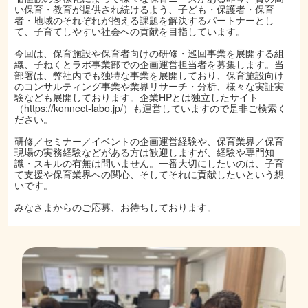
い保育・教育が提供され続けるよう、子ども・保護者・保育
者・地域のそれぞれが抱える課題を解決するパートナーとし
て、子育てしやすい社会への貢献を目指しています。
今回は、保育施設や保育者向けの研修・巡回事業を展開する組
織、子ねくとラボ事業部での企画運営担当者を募集します。当
部署は、弊社内でも独特な事業を展開しており、保育施設向け
のコンサルティング事業や業界リサーチ・分析、様々な実証実
験なども展開しております。企業HPとは独立したサイト
（https://konnect-labo.jp/）も運営していますので是非ご検索く
ださい。
研修／セミナー／イベントの企画運営経験や、保育業界／保育
現場の実務経験などがある方は歓迎しますが、経験や専門知
識・スキルの有無は問いません。一番大切にしたいのは、子育
て支援や保育業界への関心、そしてそれに貢献したいという想
いです。
みなさまからのご応募、お待ちしております。