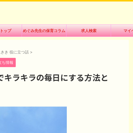
トップ
めぐみ先生の保育コラム
求人検索
マイ
上きき 役に立つ話
>
立ち情報
でキラキラの毎日にする方法と