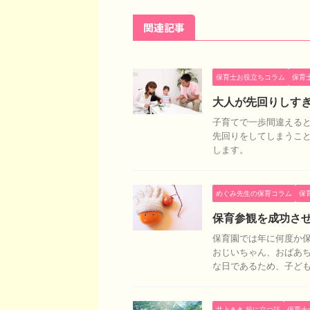
関連記事
保育士お役立ちコラム
保育
大人が先回りしす
子育てで一歩間違えると
先回りをしてしまうこと
します。
めぐみ先生の保育コラム
保
保育参観を成功さ
保育園では年に何度か
おじいちゃん、おばあ
な日であるため、子どもた
井上きき 役に立つ話
保育士