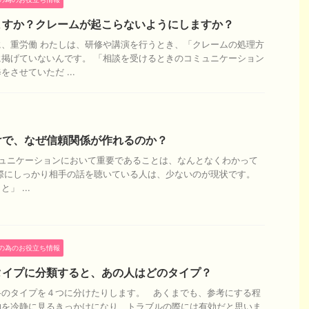
ますか？クレームが起こらないようにしますか？
、重労働 わたしは、研修や講演を行うとき、「クレームの処理方
掲げていないんです。 「相談を受けるときのコミュニケーション
させていただ ...
けで、なぜ信頼関係が作れるのか？
ュニケーションにおいて重要であることは、なんとなくわかって
際にしっかり相手の話を聴いている人は、少ないのが現状です。
」 ...
の為のお役立ち情報
タイプに分類すると、あの人はどのタイプ？
格のタイプを４つに分けたりします。 あくまでも、参考にする程
物を冷静に見るきっかけになり、トラブルの際には有効だと思いま