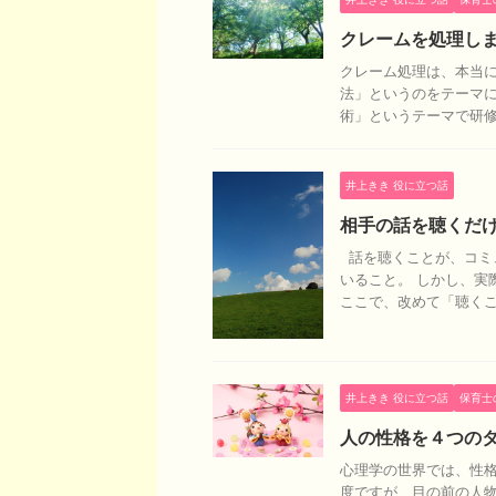
クレームを処理し
クレーム処理は、本当に
法」というのをテーマに
術」というテーマで研修を
井上きき 役に立つ話
相手の話を聴くだ
話を聴くことが、コミ
いること。 しかし、実
ここで、改めて「聴くこと
井上きき 役に立つ話
保育士
人の性格を４つの
心理学の世界では、性
度ですが、目の前の人