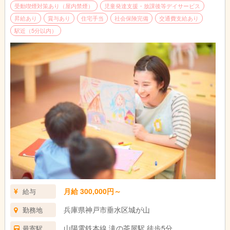
受動喫煙対策あり（屋内禁煙）
児童発達支援・放課後等デイサービス
昇給あり
賞与あり
住宅手当
社会保険完備
交通費支給あり
駅近（5分以内）
月給 300,000円～
給与
兵庫県神戸市垂水区城が山
勤務地
山陽電鉄本線 滝の茶屋駅 徒歩5分
最寄駅