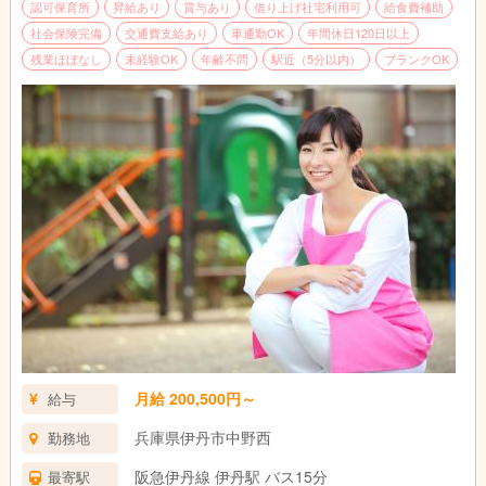
認可保育所
昇給あり
賞与あり
借り上げ社宅利用可
給食費補助
社会保険完備
交通費支給あり
車通勤OK
年間休日120日以上
残業ほぼなし
未経験OK
年齢不問
駅近（5分以内）
ブランクOK
月給 200,500円～
給与
兵庫県伊丹市中野西
勤務地
阪急伊丹線 伊丹駅 バス15分
最寄駅