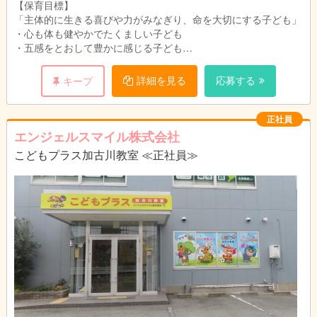
【保育目標】
「主体的に生きる喜びや力がみなぎり、命を大切にする子ども」
・心も体も健やかでたくましい子ども
・五感をとおして豊かに感じる子ども
・忍耐強く、工夫し、表現し、努力し、挑戦する子ども
・思いやりや優しさを持って人と交わり、人の気持ちがわかる子
詳細を見る
応募する
キープ
ども
・食べ物に関心を持ち、感謝し、食事を楽しみ子ども
【保育方針】
正社員
◎乳児クラスは、ゆるやかな育児担当制で一人ひとりに丁寧に関
エンジェルスマイル株式会社
わる保育を行う。
こどもプラス加古川教室 ≪正社員≫
◎幼児クラスは異年齢グループでも生活し、小さい子への思いや
りの心を育む。
◎開放的な遊びで、のびやかな心が育めるよう保育の内容を工夫
する。
◎安田式遊具に親しみ、乳幼児の体力、意欲向上を図るととも
に、安全意識も高めていく。
◎良質な玩具、手作りおもちゃなどを使って、イメージを広げて
遊ぶ経験を大切にする。
◎バランスよく和食中心、薄味の献立内容の美味しい給食、おや
つを毎日手作りする。
◎季節感のある栽培活動をもとに、全年齢児が楽しいクッキング
を経験して「おいしく食べて生き生き過ごす」食育を展開する。