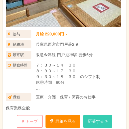
月給 220,000円～
給与
兵庫県西宮市門戸荘2-9
勤務地
阪急今津線 門戸厄神駅 徒歩6分
最寄駅
７：３０～１４：３０
勤務時間
８：３０～１７：３０
９：３０～１８：３０ のシフト制
休憩時間 60分
土曜日出勤 月１回程度
医療・介護・保育 / 保育のお仕事
職種
土曜日出勤の時は平日に振替休日
あり
保育業務全般
詳細を見る
応募する
キープ