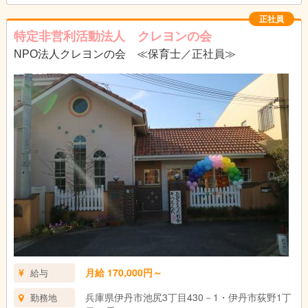
正社員
特定非営利活動法人 クレヨンの会
NPO法人クレヨンの会 ≪保育士／正社員≫
月給 170,000円～
給与
兵庫県伊丹市池尻3丁目430－1・伊丹市荻野1丁
勤務地