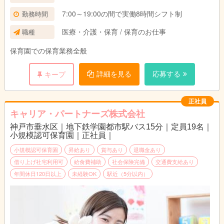
7:00～19:00の間で実働8時間シフト制
勤務時間
医療・介護・保育 / 保育のお仕事
職種
保育園での保育業務全般
詳細を見る
応募する
キープ
正社員
キャリア・パートナーズ株式会社
神戸市垂水区｜地下鉄学園都市駅バス15分｜定員19名｜
小規模認可保育園｜正社員｜
小規模認可保育園
昇給あり
賞与あり
退職金あり
借り上げ社宅利用可
給食費補助
社会保険完備
交通費支給あり
年間休日120日以上
未経験OK
駅近（5分以内）