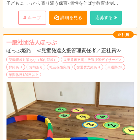
・事務作業は専任のスタッフが担当しているた
子どもにしっかり寄り添う保育×個性を伸ばす教育体制
め、保育の仕事に専念できる環境です。
塾運営から始まった法人だからこそ、寄り添いと個性を伸ばす教
育体制を大切にしています。
詳細を見る
応募する
キープ
■保育理念
「豊かに生きる力の基礎を育てる」
正社員
丁寧に子どもに関わり、子どもが保育者との愛着・信頼関係を結
一般社団法人ほっぷ
び「自分は愛されている」「何かあれば助けてもらえる」という
ほっぷ姫路 ≪児童発達支援管理責任者／正社員≫
基本的信頼感や「存在価値のある人間」という自己肯定感を育て
ていきます。それらを根幹に、「何があっても大丈夫」「頑張っ
受動喫煙対策あり（屋内禁煙）
児童発達支援・放課後等デイサービス
てみよう」という前向きな情動、向上心を育むことに繋げます。
昇給あり
賞与あり
社会保険完備
交通費支給あり
車通勤OK
年間休日120日以上