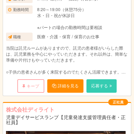
8:20～19:00（休憩75分）
勤務時間
水・日・祝が休診日
※パートの場合の勤務時間は要相談
医療・介護・保育 / 保育のお仕事
職種
当院は託児ルームがありますので、託児の患者様がいらした際
は、託児業務を中心にやっていただきます。それ以外は、簡単な
準備や片付けもやっていただきます。
○子供の患者さんが多く来院するのでたくさん活躍できます。
○院内勉強会、院外研修など充実しています！
○希望者には資格取得のチャンスもあります。
詳細を見る
応募する
キープ
○イベント企画・運用
正社員
株式会社ディライト
児童デイサービスランプ【児童発達支援管理責任者・正
社員】