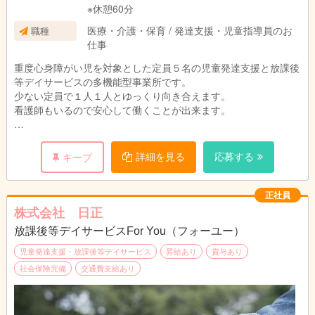
※休憩60分
医療・介護・保育 / 発達支援・児童指導員のお
職種
仕事
重度心身障がい児を対象とした定員５名の児童発達支援と放課後
等デイサービスの多機能型事業所です。
少ない定員で１人１人とゆっくり向き合えます。
看護師もいるので安心して働くことが出来ます。
・保育 ・管理業務
・療育 ・保険請求
詳細を見る
応募する
キープ
・送迎 ・事務手続き
正社員
株式会社 日正
放課後等デイサービスFor You（フォーユー）
児童発達支援・放課後等デイサービス
昇給あり
賞与あり
社会保険完備
交通費支給あり