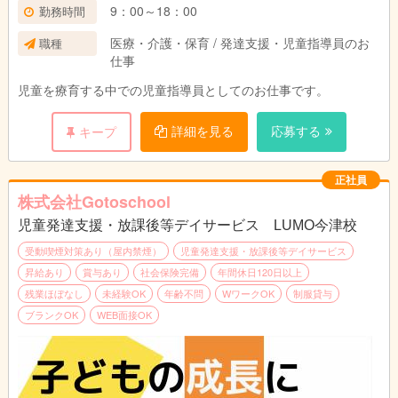
9：00～18：00
勤務時間
医療・介護・保育 / 発達支援・児童指導員のお
職種
仕事
児童を療育する中での児童指導員としてのお仕事です。
詳細を見る
応募する
キープ
正社員
株式会社Gotoschool
児童発達支援・放課後等デイサービス LUMO今津校
受動喫煙対策あり（屋内禁煙）
児童発達支援・放課後等デイサービス
昇給あり
賞与あり
社会保険完備
年間休日120日以上
残業ほぼなし
未経験OK
年齢不問
WワークOK
制服貸与
ブランクOK
WEB面接OK