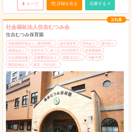
詳細を見る
応募する
キープ
※施設の掃除、安全管理
※配布物の作成
正社員
社会福祉法人住吉むつみ会
住吉むつみ保育園
受動喫煙対策あり（屋内禁煙）
認可保育所
昇給あり
賞与あり
退職金あり
住宅手当
借り上げ社宅利用可
給食費補助
社会保険完備
交通費支給あり
残業ほぼなし
年齢不問
職員給食あり
駅近（5分以内）