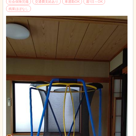
特に「おんがくあそび」「うんどうあそび」では、園外から専門
社会保険完備
交通費支給あり
車通勤OK
週1日～OK
講師を招き、子ども達と一緒に職員も楽しみながら学びを深めて
残業ほぼなし
います。
ひとりひとりの成長を実感しながら、じっくりと個性を伸ばす保
育を行うことができます。
＜お休みが取りやすいのも自慢のひとつ！＞
お休みの多さと、トータルの勤務時間が短いことが自慢です！
土曜日出勤日の振替休を必ず取得するなど、プライベートも充実
できる勤務環境です。
シフトの調整は、保育士さんが主体となって、公平で働きやすい
シフト組を自主的に行っていますよ。