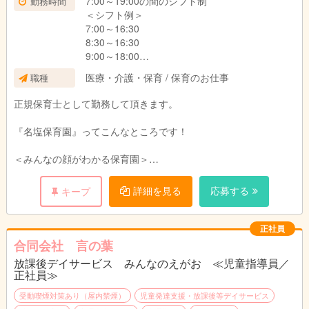
7:00～19:00の間のシフト制
勤務時間
＜シフト例＞
7:00～16:30
8:30～16:30
9:00～18:00
10:00～19:00
医療・介護・保育 / 保育のお仕事
職種
正規保育士として勤務して頂きます。
『名塩保育園』ってこんなところです！
＜みんなの顔がわかる保育園＞
小規模ならではのメリットとして
「みんなの顔がわかる」ことが強みです！
詳細を見る
応募する
キープ
子どもたちはもちろん、職員や保護者など
みんなの顔がわかる環境で、ゆったりと保育を行っています。
正社員
＜ゆとりを持って保育を行っています＞
合同会社 言の葉
放課後デイサービス みんなのえがお ≪児童指導員／
小規模な保育園ではありますが、子ども達に偏りなく様々な体験
正社員≫
をしてもらいたいとの思いを共有しながら、日々の保育を行って
います。
受動喫煙対策あり（屋内禁煙）
児童発達支援・放課後等デイサービス