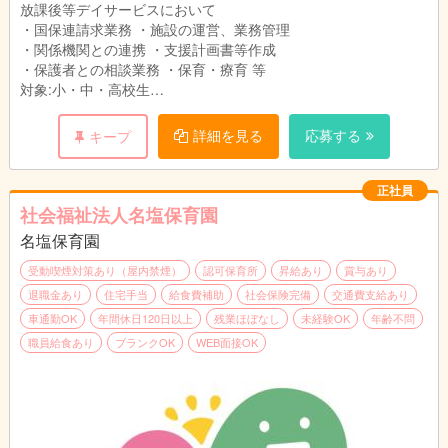
放課後等デイサービスにおいて
・国保連請求業務 ・施設の運営、業務管理
・関係機関との連携 ・支援計画書等作成
・保護者との相談業務 ・保育・療育 等
対象:小・中・高校生
利用:1日10人まで
詳細を見る
応募する
キープ
正社員
社会福祉法人名塩保育園
名塩保育園
受動喫煙対策あり（屋内禁煙）
認可保育所
昇給あり
賞与あり
退職金あり
住宅手当
給食費補助
社会保険完備
交通費支給あり
車通勤OK
年間休日120日以上
残業ほぼなし
未経験OK
年齢不問
職員給食あり
ブランクOK
WEB面接OK