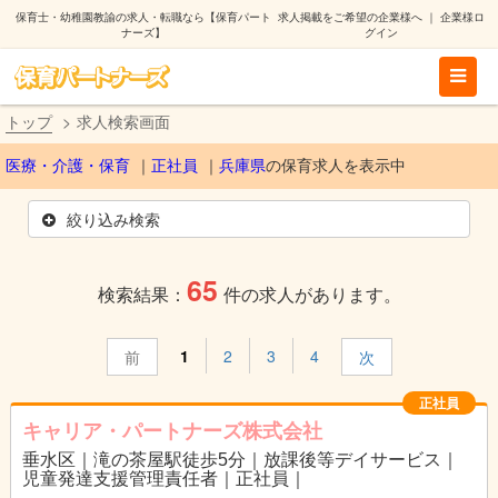
保育士・幼稚園教諭の求人・転職なら【保育パート
求人掲載をご希望の企業様へ
｜
企業様ロ
ナーズ】
グイン
トップ
求人検索画面
医療・介護・保育
正社員
兵庫県
の保育求人を表示中
絞り込み検索
65
検索結果：
件の求人があります。
1
2
3
4
前
次
正社員
キャリア・パートナーズ株式会社
垂水区｜滝の茶屋駅徒歩5分｜放課後等デイサービス｜
児童発達支援管理責任者｜正社員｜