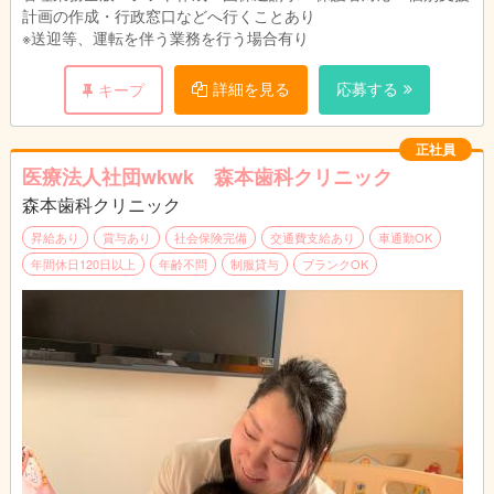
計画の作成・行政窓口などへ行くことあり
※送迎等、運転を伴う業務を行う場合有り
詳細を見る
応募する
キープ
正社員
医療法人社団wkwk 森本歯科クリニック
森本歯科クリニック
昇給あり
賞与あり
社会保険完備
交通費支給あり
車通勤OK
年間休日120日以上
年齢不問
制服貸与
ブランクOK