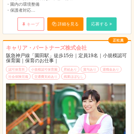
・園内の環境整備
・保護者対応
・連絡帳、各書類の記入
詳細を見る
応募する
キープ
正社員
キャリア・パートナーズ株式会社
阪急神戸線「園田駅」徒歩15分｜定員19名｜小規模認可
保育園｜保育のお仕事｜
認可保育所
小規模認可保育園
昇給あり
賞与あり
退職金あり
社会保険完備
交通費支給あり
残業ほぼなし