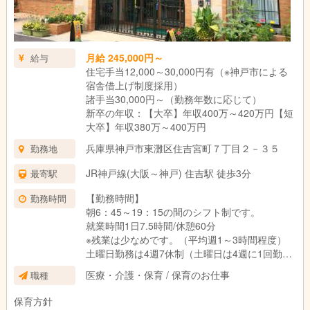
月給 245,000円～
給与
住宅手当12,000～30,000円有（※神戸市による
宿舎借上げ制度採用）
諸手当30,000円～（勤務年数に応じて）
新卒の年収：【大卒】年収400万～420万円【短
大卒】年収380万～400万円
兵庫県神戸市東灘区住吉宮町７丁目２－３５
勤務地
JR神戸線(大阪～神戸) 住吉駅 徒歩3分
最寄駅
【勤務時間】
勤務時間
朝6：45～19：15の間のシフト制です。
就業時間1日7.5時間/休憩60分
※残業は少なめです。（平均週1～3時間程度）
土曜日勤務は4週7休制（土曜日は4週に1回勤務
になります）
医療・介護・保育 / 保育のお仕事
職種
保育方針