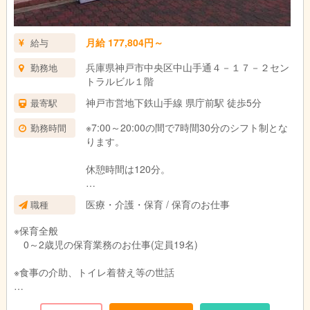
月給 177,804円～
給与
兵庫県神戸市中央区中山手通４－１７－２セン
勤務地
トラルビル１階
神戸市営地下鉄山手線 県庁前駅 徒歩5分
最寄駅
※7:00～20:00の間で7時間30分のシフト制とな
勤務時間
ります。
休憩時間は120分。
時間外 有 月平均６時間
医療・介護・保育 / 保育のお仕事
職種
※保育全般
0～2歳児の保育業務のお仕事(定員19名)
※食事の介助、トイレ着替え等の世話
※電話対応