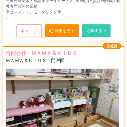
児童発達支援・放課後等デイサービスでの個別支援計画作成や保
護者面談等の業務
アセスメント、モニタリング等
【一日の流れ】
9:00～ 早番出勤・清掃・朝礼
詳細を見る
応募する
キープ
10:30～ 運動セッション・アセスメント
正社員
12:00 休憩～運動セッション・アセスメント
合同会社 ＭＡＭＡ＆ＫＩＤＳ
ＭＡＭＡ＆ＫＩＤＳ 門戸園
16:30～ 運動セッション・アセスメント
18:00 研修・振り返り
19:00 業務報告・退勤