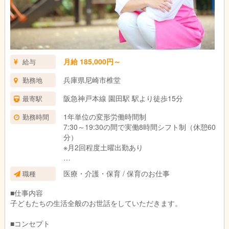
月給 185,000円～
給与
兵庫県尼崎市椎堂
勤務地
阪急神戸本線 園田駅 駅より徒歩15分
最寄駅
1年単位の変形労働時間制
勤務時間
7:30～19:30の間で実働8時間シフト制（休憩60
分）
※月2回程度土曜出勤あり
◆残業は月平均1時間と少なく、持ち帰り仕事は
医療・介護・保育 / 保育のお仕事
職種
ほとんどありません！
・ICTシステムを導入して業務の効率化図ってい
■仕事内容
ます。
子どもたちの生活全般のお世話をしていただきます。
・複数担任制で業務を分担し、一人あたりの負
担を軽減しています。
■コンセプト