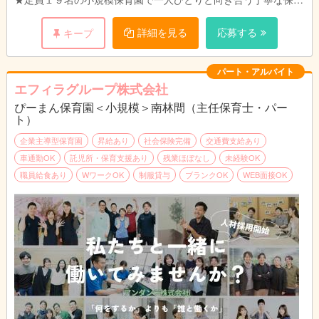
を目指します。
ご家庭、職員、地域のトライアングルで子どもたちの成長を見守
詳細を見る
応募する
キープ
れるような環境づくりを目指しています。
パート・アルバイト
エフィラグループ株式会社
ぴーまん保育園＜小規模＞南林間（主任保育士・パー
ト）
企業主導型保育園
昇給あり
社会保険完備
交通費支給あり
車通勤OK
託児所・保育支援あり
残業ほぼなし
未経験OK
職員給食あり
WワークOK
制服貸与
ブランクOK
WEB面接OK