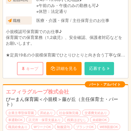
※午前のみ・午後のみの勤務も可♪
※休憩：法定通り
医療・介護・保育 / 主任保育士のお仕事
職種
小規模認可保育園でのお仕事♪
保育園での保育業務（1,2歳児）、安全確認、保護者対応などを
お願いします。
★定員19名の小規模保育園でひとりひとりと向き合う丁寧な保育
を目指します。
ご家庭、職員、地域のトライアングルで子どもたちの成長を見守
詳細を見る
応募する
キープ
れるような環境づくりを目指しています。
パート・アルバイト
エフィラグループ株式会社
ぴーまん保育園＜小規模＞藤が丘（主任保育士・パー
ト）
企業主導型保育園
昇給あり
社会保険完備
交通費支給あり
車通勤OK
託児所・保育支援あり
残業ほぼなし
未経験OK
職員給食あり
WワークOK
制服貸与
ブランクOK
WEB面接OK