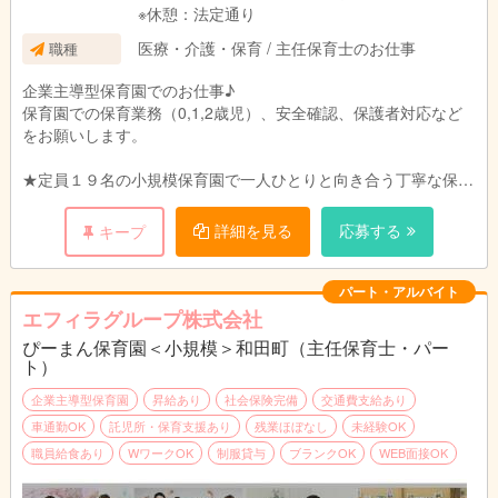
※休憩：法定通り
医療・介護・保育 / 主任保育士のお仕事
職種
企業主導型保育園でのお仕事♪
保育園での保育業務（0,1,2歳児）、安全確認、保護者対応など
をお願いします。
★定員１９名の小規模保育園で一人ひとりと向き合う丁寧な保育
を目指します。
ご家庭、職員、地域のトライアングルで子どもたちの成長を見守
詳細を見る
応募する
キープ
れるような環境づくりを目指しています。
パート・アルバイト
エフィラグループ株式会社
ぴーまん保育園＜小規模＞和田町（主任保育士・パー
ト）
企業主導型保育園
昇給あり
社会保険完備
交通費支給あり
車通勤OK
託児所・保育支援あり
残業ほぼなし
未経験OK
職員給食あり
WワークOK
制服貸与
ブランクOK
WEB面接OK