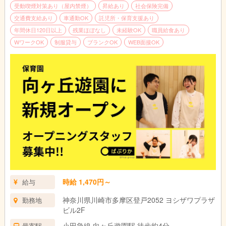
受動喫煙対策あり（屋内禁煙）
昇給あり
社会保険完備
交通費支給あり
車通勤OK
託児所・保育支援あり
年間休日120日以上
残業ほぼなし
未経験OK
職員給食あり
WワークOK
制服貸与
ブランクOK
WEB面接OK
時給 1,470円～
給与
神奈川県川崎市多摩区登戸2052 ヨシザワプラザ
勤務地
ビル2F
小田急線 向ヶ丘遊園駅 徒歩約4分
最寄駅