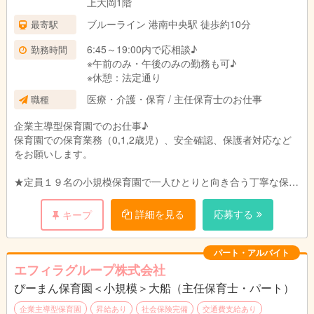
上大岡1階
ブルーライン 港南中央駅 徒歩約10分
最寄駅
6:45～19:00内で応相談♪
勤務時間
※午前のみ・午後のみの勤務も可♪
※休憩：法定通り
医療・介護・保育 / 主任保育士のお仕事
職種
企業主導型保育園でのお仕事♪
保育園での保育業務（0,1,2歳児）、安全確認、保護者対応など
をお願いします。
★定員１９名の小規模保育園で一人ひとりと向き合う丁寧な保育
を目指します。
ご家庭、職員、地域のトライアングルで子どもたちの成長を見守
詳細を見る
応募する
キープ
れるような環境づくりを目指しています。
パート・アルバイト
エフィラグループ株式会社
ぴーまん保育園＜小規模＞大船（主任保育士・パート）
企業主導型保育園
昇給あり
社会保険完備
交通費支給あり