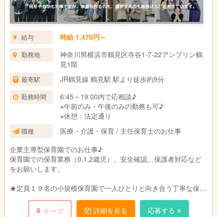
時給 1,470円～
給与
神奈川県横浜市鶴見区寺谷1-7-22アンブリン鶴
勤務地
見1階
JR鶴見線 鶴見駅 駅より徒歩約9分
最寄駅
6:45～19:00内で応相談♪
勤務時間
※午前のみ・午後のみの勤務も可♪
※休憩：法定通り
医療・介護・保育 / 主任保育士のお仕事
職種
企業主導型保育園でのお仕事♪
保育園での保育業務（0,1,2歳児）、安全確認、保護者対応など
をお願いします。
★定員１９名の小規模保育園で一人ひとりと向き合う丁寧な保育
を目指します。
ご家庭、職員、地域のトライアングルで子どもたちの成長を見守
詳細を見る
応募する
キープ
れるような環境づくりを目指しています。