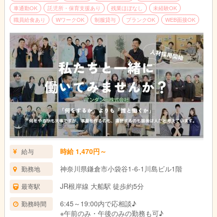
車通勤OK
託児所・保育支援あり
残業ほぼなし
未経験OK
職員給食あり
WワークOK
制服貸与
ブランクOK
WEB面接OK
時給 1,470円～
給与
神奈川県鎌倉市小袋谷1-6-1川島ビル1階
勤務地
JR根岸線 大船駅 徒歩約5分
最寄駅
6:45～19:00内で応相談♪
勤務時間
※午前のみ・午後のみの勤務も可♪