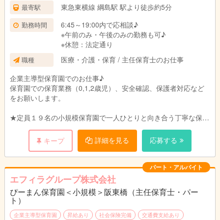
東急東横線 綱島駅 駅より徒歩約5分
最寄駅
6:45～19:00内で応相談♪
勤務時間
※午前のみ・午後のみの勤務も可♪
※休憩：法定通り
医療・介護・保育 / 主任保育士のお仕事
職種
企業主導型保育園でのお仕事♪
保育園での保育業務（0,1,2歳児）、安全確認、保護者対応など
をお願いします。
★定員１９名の小規模保育園で一人ひとりと向き合う丁寧な保育
を目指します。
ご家庭、職員、地域のトライアングルで子どもたちの成長を見守
詳細を見る
応募する
キープ
れるような環境づくりを目指しています。
パート・アルバイト
エフィラグループ株式会社
ぴーまん保育園＜小規模＞阪東橋（主任保育士・パー
ト）
企業主導型保育園
昇給あり
社会保険完備
交通費支給あり