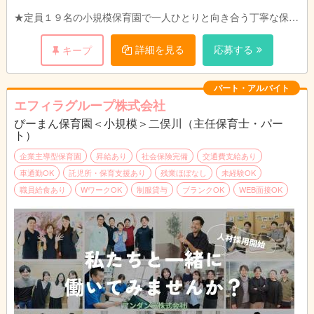
★定員１９名の小規模保育園で一人ひとりと向き合う丁寧な保育
を目指します。
ご家庭、職員、地域のトライアングルで子どもたちの成長を見守
詳細を見る
応募する
キープ
れるような環境づくりを目指しています。
パート・アルバイト
エフィラグループ株式会社
ぴーまん保育園＜小規模＞二俣川（主任保育士・パー
ト）
企業主導型保育園
昇給あり
社会保険完備
交通費支給あり
車通勤OK
託児所・保育支援あり
残業ほぼなし
未経験OK
職員給食あり
WワークOK
制服貸与
ブランクOK
WEB面接OK