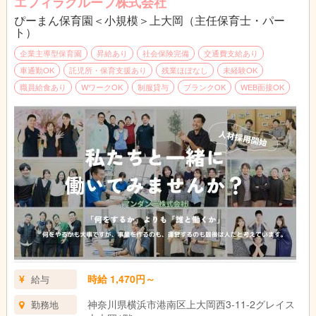
エフィラグループ株式会社
ぴーまん保育園＜小規模＞上大岡（主任保育士・パー
ト）
企業主導型保育園
昇給あり
社会保険完備
交通費支給あり
車通勤OK
託児所・保育支援あり
残業ほぼなし
未経験OK
職員給食あり
WワークOK
制服貸与
ブランクOK
WEB面接OK
時給 1,470円～
給与
神奈川県横浜市港南区上大岡西3-11-2グレイス
勤務地