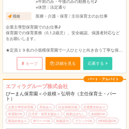
※午前のみ・午後のみの勤務も可♪
※休憩：法定通り
医療・介護・保育 / 主任保育士のお仕事
職種
企業主導型保育園でのお仕事♪
保育園での保育業務（0,1,2歳児）、安全確認、保護者対応など
をお願いします。
★定員１９名の小規模保育園で一人ひとりと向き合う丁寧な保育
を目指します。
ご家庭、職員、地域のトライアングルで子どもたちの成長を見守
詳細を見る
応募する
キープ
れるような環境づくりを目指しています。
パート・アルバイト
エフィラグループ株式会社
ぴーまん保育園＜小規模＞弘明寺（主任保育士・パー
ト）
企業主導型保育園
昇給あり
社会保険完備
交通費支給あり
車通勤OK
託児所・保育支援あり
残業ほぼなし
未経験OK
職員給食あり
WワークOK
制服貸与
ブランクOK
WEB面接OK