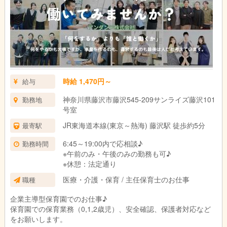
時給 1,470円～
給与
神奈川県藤沢市藤沢545-209サンライズ藤沢101
勤務地
号室
JR東海道本線(東京～熱海) 藤沢駅 徒歩約5分
最寄駅
6:45～19:00内で応相談♪
勤務時間
※午前のみ・午後のみの勤務も可♪
※休憩：法定通り
医療・介護・保育 / 主任保育士のお仕事
職種
企業主導型保育園でのお仕事♪
保育園での保育業務（0,1,2歳児）、安全確認、保護者対応など
をお願いします。