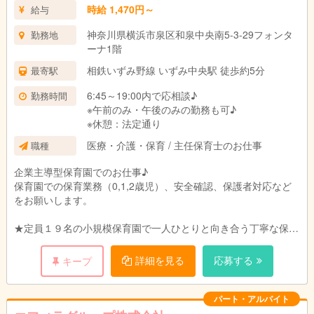
時給 1,470円～
給与
神奈川県横浜市泉区和泉中央南5-3-29フォンタ
勤務地
ーナ1階
相鉄いずみ野線 いずみ中央駅 徒歩約5分
最寄駅
6:45～19:00内で応相談♪
勤務時間
※午前のみ・午後のみの勤務も可♪
※休憩：法定通り
医療・介護・保育 / 主任保育士のお仕事
職種
企業主導型保育園でのお仕事♪
保育園での保育業務（0,1,2歳児）、安全確認、保護者対応など
をお願いします。
★定員１９名の小規模保育園で一人ひとりと向き合う丁寧な保育
を目指します。
ご家庭、職員、地域のトライアングルで子どもたちの成長を見守
詳細を見る
応募する
キープ
れるような環境づくりを目指しています。
パート・アルバイト