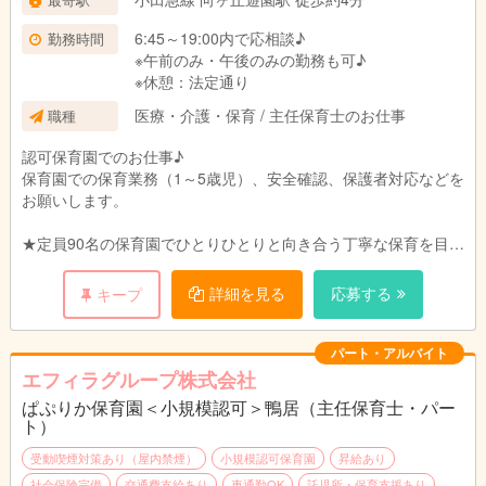
6:45～19:00内で応相談♪
勤務時間
※午前のみ・午後のみの勤務も可♪
※休憩：法定通り
医療・介護・保育 / 主任保育士のお仕事
職種
認可保育園でのお仕事♪
保育園での保育業務（1～5歳児）、安全確認、保護者対応などを
お願いします。
★定員90名の保育園でひとりひとりと向き合う丁寧な保育を目指
します。
ご家庭、職員、地域のトライアングルで子どもたちの成長を見守
詳細を見る
応募する
キープ
れるような環境づくりを目指しています。
パート・アルバイト
エフィラグループ株式会社
ぱぷりか保育園＜小規模認可＞鴨居（主任保育士・パー
ト）
受動喫煙対策あり（屋内禁煙）
小規模認可保育園
昇給あり
社会保険完備
交通費支給あり
車通勤OK
託児所・保育支援あり