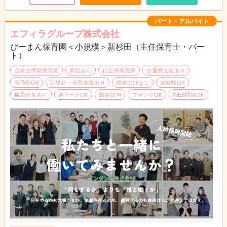
パート・アルバイト
エフィラグループ株式会社
ぴーまん保育園＜小規模＞新杉田（主任保育士・パー
ト）
企業主導型保育園
昇給あり
社会保険完備
交通費支給あり
車通勤OK
託児所・保育支援あり
残業ほぼなし
未経験OK
職員給食あり
WワークOK
制服貸与
ブランクOK
WEB面接OK