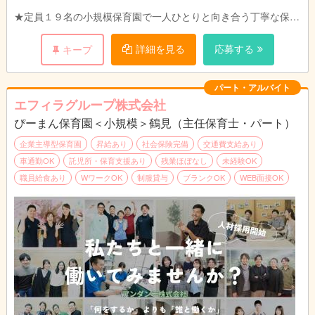
★定員１９名の小規模保育園で一人ひとりと向き合う丁寧な保育
を目指します。
ご家庭、職員、地域のトライアングルで子どもたちの成長を見守
詳細を見る
応募する
キープ
れるような環境づくりを目指しています。
パート・アルバイト
エフィラグループ株式会社
ぴーまん保育園＜小規模＞鶴見（主任保育士・パート）
企業主導型保育園
昇給あり
社会保険完備
交通費支給あり
車通勤OK
託児所・保育支援あり
残業ほぼなし
未経験OK
職員給食あり
WワークOK
制服貸与
ブランクOK
WEB面接OK