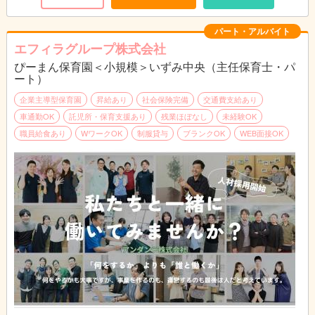
れるような環境づくりを目指しています。
パート・アルバイト
エフィラグループ株式会社
ぴーまん保育園＜小規模＞いずみ中央（主任保育士・パ
ート）
企業主導型保育園
昇給あり
社会保険完備
交通費支給あり
車通勤OK
託児所・保育支援あり
残業ほぼなし
未経験OK
職員給食あり
WワークOK
制服貸与
ブランクOK
WEB面接OK