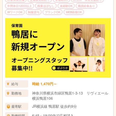
年間休日120日以上
残業ほぼなし
未経験OK
職員給食あり
WワークOK
制服貸与
ブランクOK
WEB面接OK
時給 1,470円～
給与
神奈川県横浜市緑区鴨居1-3-13 リヴィエール
勤務地
横浜鴨居106
JR横浜線 鴨居駅 徒歩約9分
最寄駅
6:45～19:00内で応相談♪
勤務時間