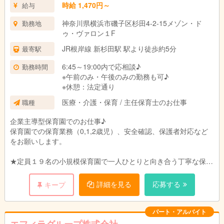
時給 1,470円～
給与
神奈川県横浜市磯子区杉田4-2-15メゾン・ド
勤務地
ゥ・ヴァロン１F
JR根岸線 新杉田駅 駅より徒歩約5分
最寄駅
6:45～19:00内で応相談♪
勤務時間
※午前のみ・午後のみの勤務も可♪
※休憩：法定通り
医療・介護・保育 / 主任保育士のお仕事
職種
企業主導型保育園でのお仕事♪
保育園での保育業務（0,1,2歳児）、安全確認、保護者対応など
をお願いします。
★定員１９名の小規模保育園で一人ひとりと向き合う丁寧な保育
を目指します。
ご家庭、職員、地域のトライアングルで子どもたちの成長を見守
詳細を見る
応募する
キープ
れるような環境づくりを目指しています。
パート・アルバイト
エフィラグループ株式会社