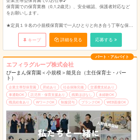
保育園での保育業務（0,1,2歳児）、安全確認、保護者対応など
をお願いします。
★定員１９名の小規模保育園で一人ひとりと向き合う丁寧な保育
を目指します。
ご家庭、職員、地域のトライアングルで子どもたちの成長を見守
詳細を見る
応募する
キープ
れるような環境づくりを目指しています。
パート・アルバイト
エフィラグループ株式会社
ぴーまん保育園＜小規模＞能見台（主任保育士・パー
ト）
企業主導型保育園
昇給あり
社会保険完備
交通費支給あり
車通勤OK
託児所・保育支援あり
残業ほぼなし
未経験OK
職員給食あり
WワークOK
制服貸与
ブランクOK
WEB面接OK