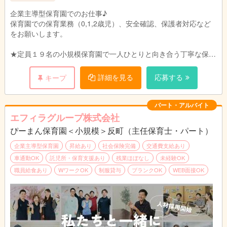
企業主導型保育園でのお仕事♪
保育園での保育業務（0,1,2歳児）、安全確認、保護者対応など
をお願いします。
★定員１９名の小規模保育園で一人ひとりと向き合う丁寧な保育
を目指します。
ご家庭、職員、地域のトライアングルで子どもたちの成長を見守
詳細を見る
応募する
キープ
れるような環境づくりを目指しています。
パート・アルバイト
エフィラグループ株式会社
ぴーまん保育園＜小規模＞反町（主任保育士・パート）
企業主導型保育園
昇給あり
社会保険完備
交通費支給あり
車通勤OK
託児所・保育支援あり
残業ほぼなし
未経験OK
職員給食あり
WワークOK
制服貸与
ブランクOK
WEB面接OK