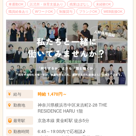
車通勤OK
託児所・保育支援あり
残業ほぼなし
未経験OK
職員給食あり
WワークOK
制服貸与
ブランクOK
WEB面接OK
時給 1,470円～
給与
神奈川県横浜市中区末吉町2-28 THE
勤務地
RESIDENCE HARU 1階
京急本線 黄金町駅 徒歩5分
最寄駅
6:45～19:00内で応相談♪
勤務時間