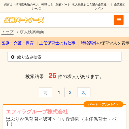
保育士・幼稚園教諭の求人・転職なら【保育パート
求人掲載をご希望の企業様へ
｜
企業様ロ
ナーズ】
グイン
トップ
求人検索画面
医療・介護・保育
主任保育士のお仕事
時給案件
の保育求人を表
絞り込み検索
26
検索結果：
件の求人があります。
1
2
前
次
パート・アルバイト
エフィラグループ株式会社
ぱぷりか保育園＜認可＞向ヶ丘遊園（主任保育士・パー
ト）