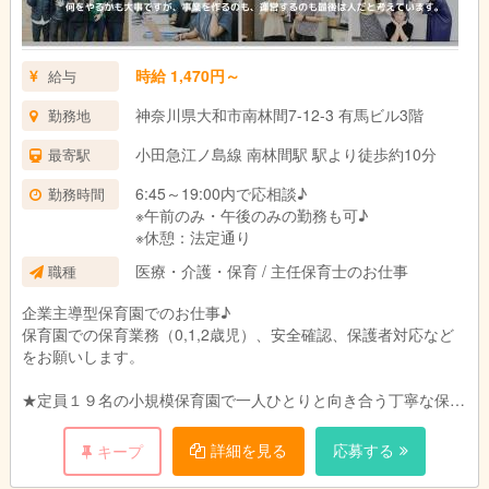
時給 1,470円～
給与
神奈川県大和市南林間7-12-3 有馬ビル3階
勤務地
小田急江ノ島線 南林間駅 駅より徒歩約10分
最寄駅
6:45～19:00内で応相談♪
勤務時間
※午前のみ・午後のみの勤務も可♪
※休憩：法定通り
医療・介護・保育 / 主任保育士のお仕事
職種
企業主導型保育園でのお仕事♪
保育園での保育業務（0,1,2歳児）、安全確認、保護者対応など
をお願いします。
★定員１９名の小規模保育園で一人ひとりと向き合う丁寧な保育
を目指します。
ご家庭、職員、地域のトライアングルで子どもたちの成長を見守
詳細を見る
応募する
キープ
れるような環境づくりを目指しています。