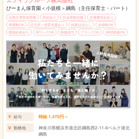
ぴーまん保育園＜小規模＞綱島（主任保育士・パート）
企業主導型保育園
昇給あり
社会保険完備
交通費支給あり
車通勤OK
託児所・保育支援あり
残業ほぼなし
未経験OK
職員給食あり
WワークOK
制服貸与
ブランクOK
WEB面接OK
時給 1,470円～
給与
神奈川県横浜市港北区綱島西2-11-6ベルク港北
勤務地
綱島