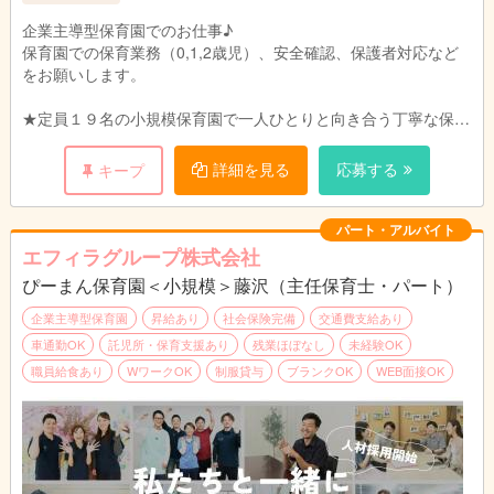
企業主導型保育園でのお仕事♪
保育園での保育業務（0,1,2歳児）、安全確認、保護者対応など
をお願いします。
★定員１９名の小規模保育園で一人ひとりと向き合う丁寧な保育
を目指します。
ご家庭、職員、地域のトライアングルで子どもたちの成長を見守
詳細を見る
応募する
キープ
れるような環境づくりを目指しています。
パート・アルバイト
エフィラグループ株式会社
ぴーまん保育園＜小規模＞藤沢（主任保育士・パート）
企業主導型保育園
昇給あり
社会保険完備
交通費支給あり
車通勤OK
託児所・保育支援あり
残業ほぼなし
未経験OK
職員給食あり
WワークOK
制服貸与
ブランクOK
WEB面接OK