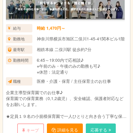
時給 1,470円～
給与
神奈川県横浜市旭区二俣川1-45-41関本ビル1階
勤務地
相鉄本線 二俣川駅 徒歩約7分
最寄駅
6:45～19:00内で応相談♪
勤務時間
※午前のみ・午後のみの勤務も可♪
※休憩：法定通り
医療・介護・保育 / 主任保育士のお仕事
職種
企業主導型保育園でのお仕事♪
保育園での保育業務（0,1,2歳児）、安全確認、保護者対応など
をお願いします。
★定員１９名の小規模保育園で一人ひとりと向き合う丁寧な保育
を目指します。
ご家庭、職員、地域のトライアングルで子どもたちの成長を見守
詳細を見る
応募する
キープ