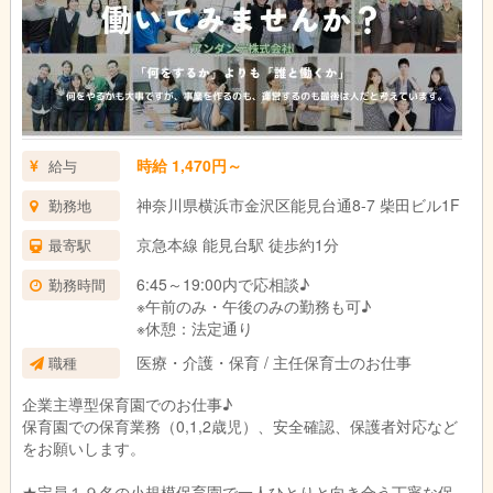
時給 1,470円～
給与
神奈川県横浜市金沢区能見台通8-7 柴田ビル1F
勤務地
京急本線 能見台駅 徒歩約1分
最寄駅
6:45～19:00内で応相談♪
勤務時間
※午前のみ・午後のみの勤務も可♪
※休憩：法定通り
医療・介護・保育 / 主任保育士のお仕事
職種
企業主導型保育園でのお仕事♪
保育園での保育業務（0,1,2歳児）、安全確認、保護者対応など
をお願いします。
★定員１９名の小規模保育園で一人ひとりと向き合う丁寧な保育