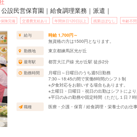
社
名｜公設民営保育園｜給食調理業務｜派遣｜
会保険完備
交通費支給あり
年間休日120日以上
残業ほぼなし
年齢不問
時給 1,700円～
給与
無資格の方は1500円となります。
東京都練馬区光が丘
勤務地
都営大江戸線 光が丘駅 徒歩2分
最寄駅
月曜日～日曜日のうち週5日勤務
勤務時間
7:30～18:45の間で実働8時間のシフト制
※夕食対応をお願いする場合もあります。
※土曜日・日曜日・祝日の出勤はシフトにより
※平日のみの勤務や固定時間（ただし１日７時間以上、
談可能です。
医療・介護・保育 / 給食調理・栄養士のお仕
職種