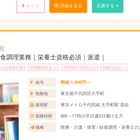
詳細を見る
応募する
キープ
社
食調理業務｜栄養士資格必須｜派遣｜
社会保険完備
交通費支給あり
年間休日120日以上
残業ほぼなし
時給 1,500円～
給与
東京都千代田区大手町
勤務地
東京メトロ千代田線 大手町駅 直結
最寄駅
8時～17時の平日週5日働ける方
勤務時間
医療・介護・保育 / 給食調理・栄養士の
職種