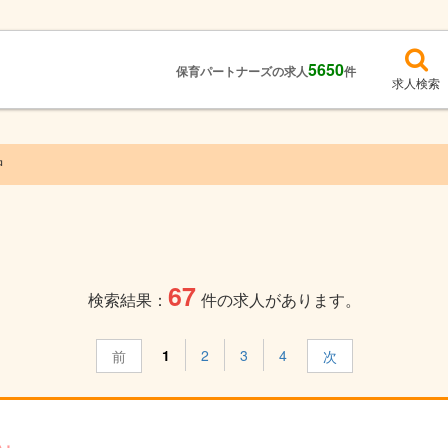
5650
保育パートナーズの求人
件
求人検索
中
67
検索結果：
件の求人があります。
1
2
3
4
前
次