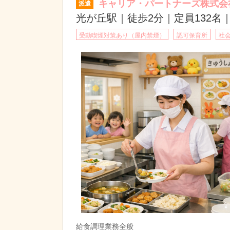
キャリア・パートナーズ株式会
派遣
光が丘駅｜徒歩2分｜定員132
受動喫煙対策あり（屋内禁煙）
認可保育所
社
給食調理業務全般