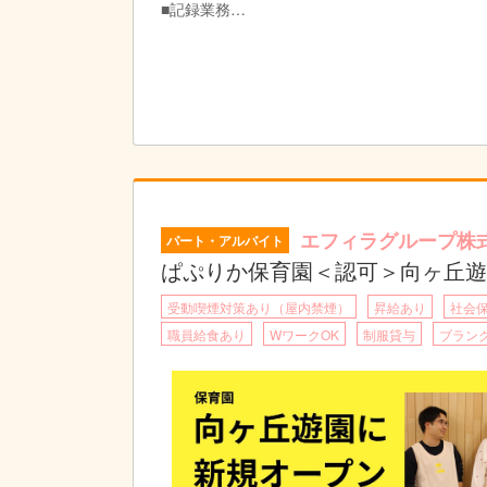
■記録業務
※ICTシステムを使用
■各種研修参加
■保育補助業務
■他付随する業務
【1日の流れ】
08:15 調理準備・朝おやつ準備
08:30 朝おやつ提供
09:00 給食調理開始
11:00 各クラスに給食提供
エフィラグループ株
パート・アルバイト
12:00 片付け
※ローテーションで休憩
ぱぷりか保育園＜認可＞向ヶ丘遊
12:30 翌日の準備／調理備品・調味料在庫確
受動喫煙対策あり（屋内禁煙）
昇給あり
社会
14:00 午後おやつ調理
15:00 午後おやつ提供・片付け
職員給食あり
WワークOK
制服貸与
ブランク
15:30 清掃
16:00 退勤
※勤務時間は相談の上シフトにて決定