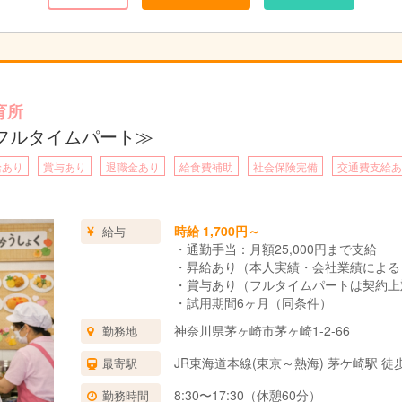
育所
フルタイムパート≫
給あり
賞与あり
退職金あり
給食費補助
社会保険完備
交通費支給あ
時給 1,700円～
給与
・通勤手当：月額25,000円まで支給
・昇給あり（本人実績・会社業績による
・賞与あり（フルタイムパートは契約上
・試用期間6ヶ月（同条件）
神奈川県茅ヶ崎市茅ヶ崎1-2-66
勤務地
JR東海道本線(東京～熱海) 茅ケ崎駅 徒
最寄駅
8:30〜17:30（休憩60分）
勤務時間