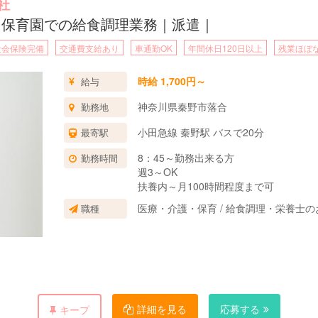
社
｜保育園での給食調理業務｜派遣｜
社会保険完備
交通費支給あり
車通勤OK
年間休日120日以上
残業ほぼ
時給 1,700円～
給与
神奈川県秦野市落合
勤務地
小田急線 秦野駅 バスで20分
最寄駅
8：45～勤務出来る方
勤務時間
週3～OK
扶養内～月100時間程度まで可
医療・介護・保育 / 給食調理・栄養士の
職種
詳細を見る
応募する
キープ