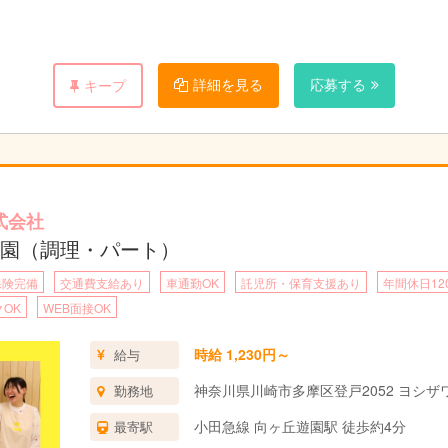
詳細を見る
応募する
キープ
式会社
園（調理・パート）
認
保険完備
交通費支給あり
車通勤OK
託児所・保育支援あり
年間休日12
OK
WEB面接OK
時給 1,230円～
給与
神奈川県川崎市多摩区登戸2052 ヨシザ
勤務地
小田急線 向ヶ丘遊園駅 徒歩約4分
最寄駅