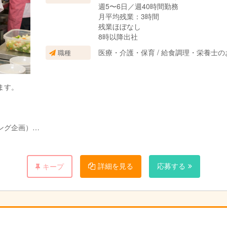
週5〜6日／週40時間勤務
月平均残業：3時間
残業ほぼなし
8時以降出社
医療・介護・保育 / 給食調理・栄養士
職種
ます。
ング企画）
より作成）
を、2名体制で行っていただきます。
詳細を見る
応募する
キープ