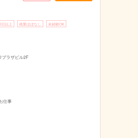
0日以上
残業ほぼなし
未経験OK
ワプラザビル2F
お仕事