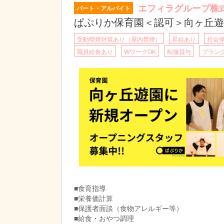
エフィラグループ株
パート・アルバイト
ぱぷりか保育園＜認可＞向ヶ丘遊
受動喫煙対策あり（屋内禁煙）
昇給あり
社会
職員給食あり
WワークOK
制服貸与
ブランク
■食育指導
■栄養価計算
■保護者面談（食物アレルギー等）
■給食・おやつ調理