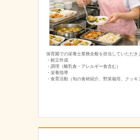
保育園での栄養士業務全般を担当していただき
・献立作成
・調理（離乳食・アレルギー食含む）
・栄養指導
・食育活動（旬の食材紹介、野菜栽培、クッキ
・事務作業（食材発注、衛生管理記録、献立だ
園児60名＋職員10名程度の給食・おやつ調理
雇用期間：6ヶ月（原則更新・更新上限なし）
業務内容・就業場所の変更なし。