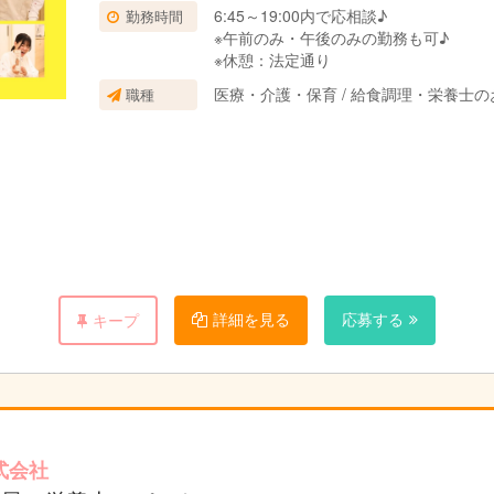
6:45～19:00内で応相談♪
勤務時間
※午前のみ・午後のみの勤務も可♪
※休憩：法定通り
医療・介護・保育 / 給食調理・栄養士の
職種
詳細を見る
応募する
キープ
式会社
認