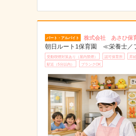
株式会社 あさひ保
パート・アルバイト
朝日ルート1保育園 ≪栄養士／
受動喫煙対策あり（屋内禁煙）
認可保育所
昇
駅近（5分以内）
ブランクOK