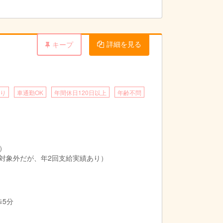
詳細を見る
キープ
り
車通勤OK
年間休日120日以上
年齢不問
）
対象外だが、年2回支給実績あり）
歩5分