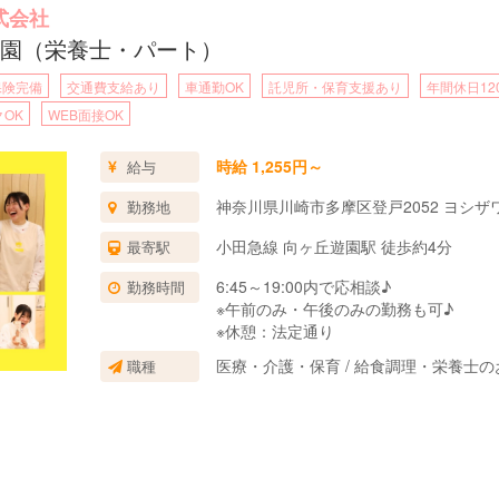
式会社
園（栄養士・パート）
保険完備
交通費支給あり
車通勤OK
託児所・保育支援あり
年間休日12
OK
WEB面接OK
時給 1,255円～
給与
神奈川県川崎市多摩区登戸2052 ヨシザ
勤務地
小田急線 向ヶ丘遊園駅 徒歩約4分
最寄駅
6:45～19:00内で応相談♪
勤務時間
※午前のみ・午後のみの勤務も可♪
※休憩：法定通り
医療・介護・保育 / 給食調理・栄養士の
職種