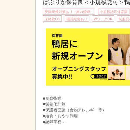
14:00 午後おやつ調理
ぱぷりか保育園＜小規模認可＞鴨
15:00 午後おやつ提供・片付け
受動喫煙対策あり（屋内禁煙）
小規模認可保育園
15:30 清掃
16:00 退勤
未経験OK
職員給食あり
WワークOK
制服貸
※時間は相談の上シフトにて決定
■食育指導
■栄養価計算
■保護者面談（食物アレルギー等）
■給食・おやつ調理
■記録業務
※ICTシステムを使用