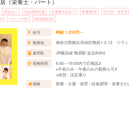
居（栄養士・パート）
昇給あり
社会保険完備
交通費支給あり
車通勤OK
託児所・保育支
与
ブランクOK
WEB面接OK
時給 1,255円～
給与
神奈川県横浜市緑区鴨居1-3-13 リヴィ
勤務地
JR横浜線 鴨居駅 徒歩約9分
最寄駅
6:45～19:00内で応相談♪
勤務時間
※午前のみ・午後のみの勤務も可♪
※休憩：法定通り
医療・介護・保育 / 給食調理・栄養士の
職種