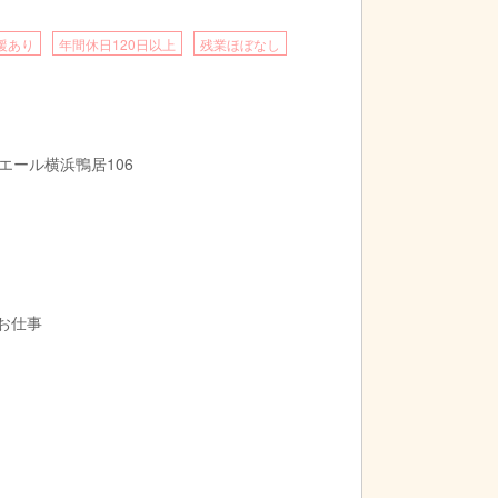
援あり
年間休日120日以上
残業ほぼなし
エール横浜鴨居106
お仕事