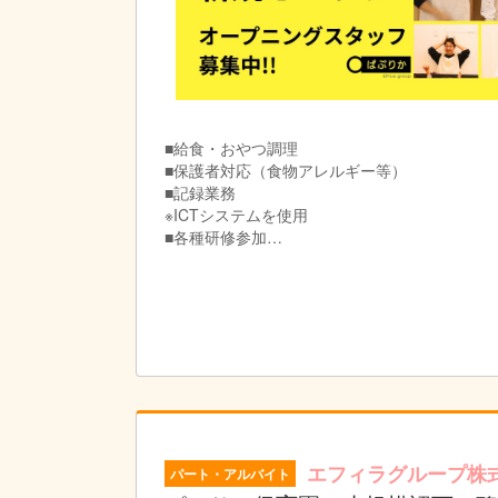
■給食・おやつ調理
■保護者対応（食物アレルギー等）
■記録業務
※ICTシステムを使用
■各種研修参加
■保育補助業務
■他付随する業務
【1日の流れ】
08:15 調理準備・朝おやつ準備
08:30 朝おやつ提供
09:00 給食調理開始
11:00 各クラスに給食提供
12:00 片付け
※ローテーションで休憩
エフィラグループ株
パート・アルバイト
12:30 翌日の準備／調理備品・調味料在庫確