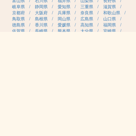
富山県
石川県
福井県
山梨県
長野県
岐阜県
静岡県
愛知県
三重県
滋賀県
京都府
大阪府
兵庫県
奈良県
和歌山県
鳥取県
島根県
岡山県
広島県
山口県
徳島県
香川県
愛媛県
高知県
福岡県
佐賀県
長崎県
熊本県
大分県
宮崎県
鹿児島県
沖縄県
職種カテゴリから求人を探す
事務・管理
医療・介護・保育
雇用形態から求人を探す
正社員
契約社員
パート・アルバイト
派遣
紹介予定派遣
月給・単価から求人を探す
20万円～
30万円～
40万円～
50万円～
60万円～
70万円～
80万円～
時給案件
日給案件
特徴から求人を探す
受動喫煙対策あり（屋内禁煙）
受動喫煙対策あり（喫煙室設置）